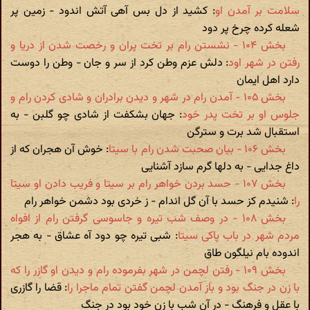
سلامت بر آمدن او
: کشید از دل بس آهی آتش اندود - زمین پر
شعله کرده چرخ پر دود
بخش ۱۰۴ - نشستن رام بر تخت پران و رخصت شدن از دریا و
رفتن در شهر اود
: دلش عزم وطن کرد از سر و جان - وطن را دوست
دارد اهل ایمان
بخش ۱۰۵ - آمدن رام در شهر و دیدن برادران و شادی کردن رام و
جلوس او بر تخت پدر خود
: جهان بشکفت از شادی چو گلبن - به
استقبال شد برت و سترگن
بخش ۱۰۶ - بیان صحبت شدن رام با سیتا
: خوش آن هجران که از
داغ جدایی - به دلها گرم سازد آشنایی
بخش ۱۰۷ - حسد بردن خواهر رام بر سیتا و فریب دادن او سیتا
را
: شنیدم کز حسد با آن گل اندام - ز خردی بود دشمن خواهر رام
بخش ۱۰۸ - در وصف شب تیره و جاسوسی گرفتن رام از افواه
مردم شهر در باب پاکی سیتا
: شبی تیره چو دود آه عشاق - به هجر
اندوده بام نیلگون طاق
بخش ۱۰۹ - رفتن لچمن در شهر بفرموده رام و دیدن او گازر را که
با زن در جنگ بود و باز آمدن لچمن گفتن تمام ماجرا را
: قضا را گازری
با عقل و فرهنگ - در آن شب با زن خود بود در جنگ