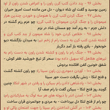
بخش ۹۶ - پند دادن کنب کرن راون را و اعراض شدن راون از او
:
زمین بوسید و گقت ای شاه دیوان - دل من مانده است امروز حیران
بخش ۹۷ - جنگ کردن کنب کرن با هنومان و خوردن چندین هزار
میمونان را و جنگ کردن میمونان با کنب کرن
: چو عزم رزم گشته در
دلش جزم - به رزم آمد چو مستان شاد در بزم
بخش ۹۸ - خلاص کردن خود را شاه میمون از بند کنب کرن و
کشته شدن کنب کرن به دست رام از زخم تیر
: به میدان بازگشته دیو
خونخوار - بلای رفته باز آمد دگربار
بخش ۹۹ - جنگ رام با راون و کشته شدن راون به دست رام به
تیرهای هلاهل که سهیل داده بود
: سحر کز تیغ خورشید ظفر کوش -
شفق خونین کفن افکنده بردوش
بخش ۱۰۰ - آوردن دمودری زن راون سیتا را
: چو راون کشته گشت
و فتح لنکا - زنش بگرفت دست حور سیتا
بخش ۱۰۱ - پادشاهی دادن رام ببیکن را و رفتن در شهر لنکا
: چنین
گویند روز فتح لنکا - ببیکن گفت با رام صف آرا
بخش ۱۰۲ - آمدن اندر با دیوته های هر سه لوک به مبارکبادی رام
:
چو رام از فتح لنکا دل بپرداخت - به مردی و جوانمردی قران ساخت
بخش ۱۰۳ - در آتش انداختن رام سیتا را جهت امتحان پاکی او و