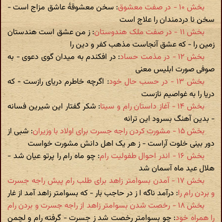
بخش ۱۰ - در صفت معشوق
: سخن معشوقۀ عاشق مزاج است -
سخن نا دردمندان را علاج است
بخش ۱۱ - در صفت ملک هندوستان
: ز من عشق است هندستان
زمین را - که عشق آنجاست مذهب کفر و دین را
بخش ۱۲ - در مذمت حساد
: در افکندم به میدان گوی دعوی - به
صوفی صورت ابلیس معنی
بخش ۱۳ - در حسب حال خود
: اگرچه خاطرم دریای رازست - که
دریا را به غواصیم نازست
بخش ۱۴ - آغاز داستان رام و سیتا
: شکر گفتار این شیرین فسانه
- بدین آهنگ بسرود این ترانه
بخش ۱۵ - مشورت کردن راجه جسرت برای اولاد با وزیران
: شبی از
دور بینی خلوت آراست - ز هر یک اهل دانش مشورت خواست
بخش ۱۶ - اندر احوال طفولیت رام
: چو ماه رام را پرتو عیان شد -
هلال عید ماه آسمان شد
بخش ۱۷ - آمدن بسوامتر زاهد برای طلب رام پیش راجه جسرت
و بردن رام را
: درآمد ناگه ا ز در حاجب بار - که بسوامتر زاهد آمد از غار
بخش ۱۸ - رخصت شدن بسوامتر زاهد از راجه جسرت و بردن رام
را همراه خود
: چو بسوامتر رخصت شد ز جسرت - گرفته رام و لچمن