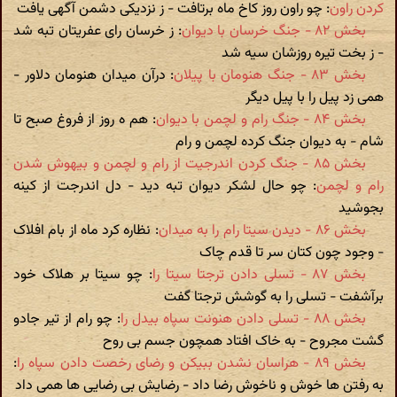
کردن راون
: چو راون روز کاخ ماه برتافت - ز نزدیکی دشمن آگهی یافت
بخش ۸۲ - جنگ خرسان با دیوان
: ز خرسان رای عفریتان تبه شد
- ز بخت تیره روزشان سیه شد
بخش ۸۳ - جنگ هنومان با پیلان
: درآن میدان هنومان دلاور -
همی زد پیل را با پیل دیگر
بخش ۸۴ - جنگ رام و لچمن با دیوان
: هم ه روز از فروغ صبح تا
شام - به دیوان جنگ کرده لچمن و رام
بخش ۸۵ - جنگ کردن اندرجیت از رام و لچمن و بیهوش شدن
رام و لچمن
: چو حال لشکر دیوان تبه دید - دل اندرجت از کینه
بجوشید
بخش ۸۶ - دیدن سیتا رام را به میدان
: نظاره کرد ماه از بام افلاک
- وجود چون کتان سر تا قدم چاک
بخش ۸۷ - تسلی دادن ترجتا سیتا را
: چو سیتا بر هلاک خود
برآشفت - تسلی را به گوشش ترجتا گفت
بخش ۸۸ - تسلی دادن هنونت سپاه بیدل را
: چو رام از تیر جادو
گشت مجروح - به خاک افتاد همچون جسم بی روح
بخش ۸۹ - هراسان نشدن ببیکن و رضای رخصت دادن سپاه را
:
به رفتن ها خوش و ناخوش رضا داد - رضایش بی رضایی ها همی داد