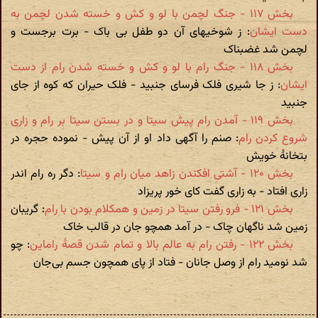
بخش ۱۱۷ - جنگ لچمن با لو و کش و خسته شدن لچمن به
دست ایشان
: ز شوخیهای آن دو طفل بی باک - برت برجست و
لچمن شد غضبناک
بخش ۱۱۸ - جنگ رام با لو و کش و خسته شدن رام از دست
ایشان
: ز جا شیری فلک فرسای جنبید - فلک حیران که کوه از جای
جنبید
بخش ۱۱۹ - آمدن رام پیش سیتا و در بستن سیتا بر رام و زاری
شروع کردن رام
: صنم را آگهی داد او از آن پیش - نموده حجره در
بتخانۀ خویش
بخش ۱۲۰ - آشتی افکندن زاهد میان رام و سیتا
: دگر ره رام اندر
زاری افتاد - به زاری گفت کای خور پریزاد
بخش ۱۲۱ - فرو رفتن سیتا در زمین و همکلام بودن با رام
: گریبان
زمین شد ناگهان چاک - در آمد همچو جان در قالب خاک
بخش ۱۲۲ - رفتن رام به عالم بالا و تمام شدن قصۀ راماین
: چو
شد نومید رام از وصل جانان - فتاد از پای همچون جسم بی‌جان