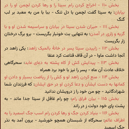
بخش ۱۱۰ - اخراج کردن رام سیتا را و رها کردن لچمن او را در
بیابان
: به سیتا گفت لچمن با دل تنگ - ببا با من به معبد بر لب
گنگ
بخش ۱۱۱ - حیران شدن سیتا در بیابان و سراسیمه شدن او و با
گریه و زاری در آمدن
: به تنهایی بت خونبار بگریست - برو برگ درختان
زار بگریست
بخش ۱۱۲ - زاییدن سیتا پسر در خانۀ بالمیک زاهد
: یکی زاهد در
آنجا داشت ماوا - در آن قاف قناعت کرد عنقا
بخش ۱۱۳ - پیدایش کش از کاه پشته به دعای عابد
: سحرگاهی
خلاف عادت آن ماه - پسر را نیز با خود برد همراه
بخش ۱۱۴ - منع کردن زاهد لو و کش را از ریاضت بسیار و دادن او
کمانها به دست ایشان و دعا کردن او در حق ایشان
: که فرزندان شما
شهزادگانید - چو من خود را ز درویشان ندانید
بخش ۱۱۵ - بیان فراق رام
: چو رام غافل از سیتا جدا ماند - به
پشت پای خود دولت ز در راند
بخش ۱۱۶ - بنیاد کردن جگ و رها کردن رام اسب جگ اسمید را به
اطراف عالم
: سحرگاه از شبستان همچو خورشید - برون آمد به نذر
جگ اسمید