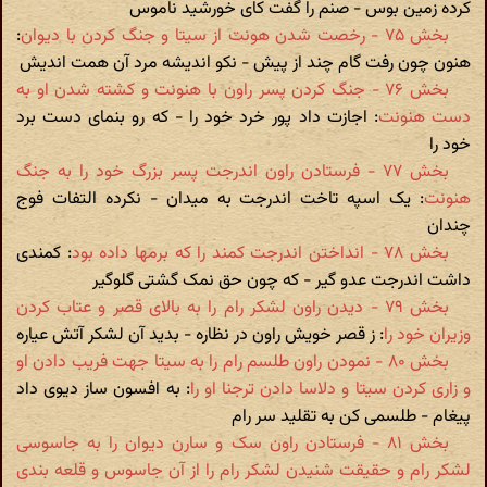
کرده زمین بوس - صنم را گفت کای خورشید ناموس
بخش ۷۵ - رخصت شدن هونت از سیتا و جنگ کردن با دیوان
:
هنون چون رفت گام چند از پیش - نکو اندیشه مرد آن همت اندیش
بخش ۷۶ - جنگ کردن پسر راون با هنونت و کشته شدن او به
دست هنونت
: اجازت داد پور خرد خود را - که رو بنمای دست برد
خود را
بخش ۷۷ - فرستادن راون اندرجت پسر بزرگ خود را به جنگ
هنونت
: یک اسپه تاخت اندرجت به میدان - نکرده التفات فوج
چندان
بخش ۷۸ - انداختن اندرجت کمند را که برمها داده بود
: کمندی
داشت اندرجت عدو گیر - که چون حق نمک گشتی گلوگیر
بخش ۷۹ - دیدن راون لشکر رام را به بالای قصر و عتاب کردن
وزیران خود را
: ز قصر خویش راون در نظاره - بدید آن لشکر آتش عیاره
بخش ۸۰ - نمودن راون طلسم رام را به سیتا جهت فریب دادن او
و زاری کردن سیتا و دلاسا دادن ترجنا او را
: به افسون ساز دیوی داد
پیغام - طلسمی کن به تقلید سر رام
بخش ۸۱ - فرستادن راون سک و سارن دیوان را به جاسوسی
لشکر رام و حقیقت شنیدن لشکر رام را از آن جاسوس و قلعه بندی