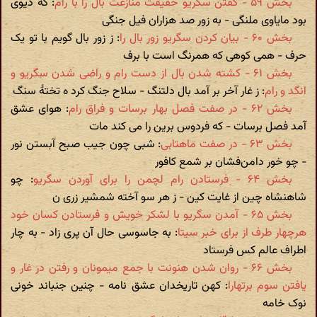
بخش ۵۹ - گفتن سگریو حقیقت منازعت بال را با رام
: که دیوی
بود مایاوی ملنگی - به زور صد هزاران فیل جنگی
بخش ۶۰ - بیان کردن سگریو زور بال را
: ز زور بال گویم با تو یک
حرف - همی کوهی که همرنگ است با برف
بخش ۶۱ - کشته شدن بال از دست رام و راضی شدن سگریو و
انگد و رام
: ز غار آخر بر آمد بال دلتنگ - سلاح جنگ کرد ه تختۀ سنگ
بخش ۶۲ - در صفت فصل بهار برسات و فراق رام
: هوای عشق
آمد فصل برسات - که فردوس برین را می کند مات
بخش ۶۳ - در صفت ماهتابی
: شبی چون جیب صبح آبستن نور
- چو خور دامن‌فشان بر شمع کافور
بخش ۶۴ - فرستادن رام لچمن را برای آوردن سگریو
: چو
شاهنشاه چین از غایت کین - ز هر سو آخته شمشیر زری ن
بخش ۶۵ - آمدن سگریو با لشکر خویش و فرستادن کسان خود
هرچهار طرف از برای خبر سیتا
: به جاسوسی حال آن پری زاد - به چار
اطراف عالم کس فرستاد
بخش ۶۶ - روان شدن هنونت با جمع میمونان و رفتن در غار و
یافتن سوم برتهارا
: کهن تاریخدان عشق نامه - چنین جنباند خونی
نوک خامه