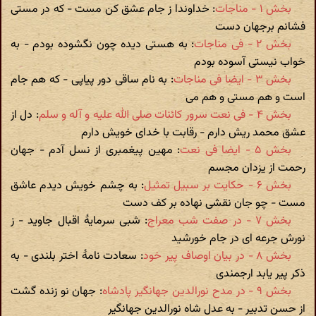
بخش ۱ - مناجات
: خداوندا ز جام عشق کن مست - که در مستی
فشانم برجهان دست
بخش ۲ - فی مناجات
: به هستی دیده چون نگشوده بودم - به
خواب نیستی آسوده بودم
بخش ۳ - ایضا فی مناجات
: به نام ساقی دور پیاپی - که هم جام
است و هم مستی و هم می
بخش ۴ - فی نعت سرور کائنات صلی الله علیه و آله و سلم
: دل از
عشق محمد ریش دارم - رقابت با خدای خویش دارم
بخش ۵ - ایضا فی نعت
: مهین پیغمبری از نسل آدم - جهان
رحمت از یزدان مجسم
بخش ۶ - حکایت بر سبیل تمثیل
: به چشم خویش دیدم عاشق
مست - چو جان نقشی نهاده بر کف دست
بخش ۷ - در صفت شب معراج
: شبی سرمایۀ اقبال جاوید - ز
نورش جرعه ای در جام خورشید
بخش ۸ - در بیان اوصاف پیر خود
: سعادت نامۀ اختر بلندی - به
ذکر پیر یابد ارجمندی
بخش ۹ - در مدح نورالدین جهانگیر پادشاه
: جهان نو زنده گشت
از حسن تدبیر - به عدل شاه نورالدین جهانگیر