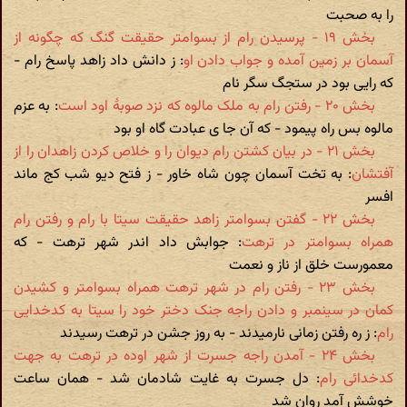
را به صحبت
بخش ۱۹ - پرسیدن رام از بسوامتر حقیقت گنگ که چگونه از
آسمان بر زمین آمده و جواب دادن او
: ز دانش داد زاهد پاسخ رام -
که رایی بود در ستجگ سگر نام
بخش ۲۰ - رفتن رام به ملک مالوه که نزد صوبۀ اود است
: به عزم
مالوه بس راه پیمود - که آن جا ی عبادت گاه او بود
بخش ۲۱ - در بیان کشتن رام دیوان را و خلاص کردن زاهدان را از
آفتشان
: به تخت آسمان چون شاه خاور - ز فتح دیو شب کج ماند
افسر
بخش ۲۲ - گفتن بسوامتر زاهد حقیقت سیتا با رام و رفتن رام
همراه بسوامتر در ترهت
: جوابش داد اندر شهر ترهت - که
معمورست خلق از ناز و نعمت
بخش ۲۳ - رفتن رام در شهر ترهت همراه بسوامتر و کشیدن
کمان در سینمبر و دادن راجه جنک دختر خود را سیتا به کدخدایی
رام
: ز ره رفتن زمانی نارمیدند - به روز جشن در ترهت رسیدند
بخش ۲۴ - آمدن راجه جسرت از شهر اوده در ترهت به جهت
کدخدائی رام
: دل جسرت به غایت شادمان شد - همان ساعت
خوشش آمد روان شد