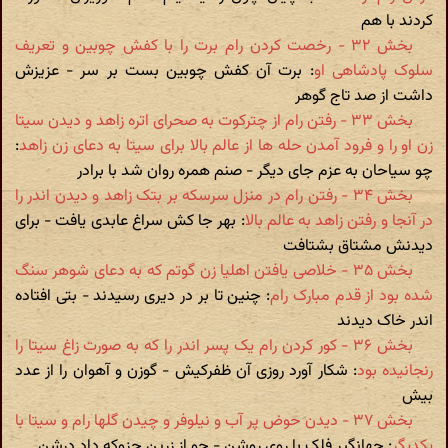
کردند با هم
بخش ۳۲ - رخصت کردن رام برت را با کفش چوبین و تعریف
سلوک پادشاهی او
: برت آن کفش چوبین بست بر سر - عزیزش
داشت از صد تاج گوهر
بخش ۳۳ - رفتن رام از چترکوت به صحرای اتره زاهد و دیدن سیتا
زن او را و فرود آمدن حله ها از عالم بالا برای سیتا به دعای زن زاهد
:
چو سیاحان به عزم جای دیگر - صنم همره روان شد با برادر
بخش ۳۴ - رفتن رام در منزل سرسکه بر بتک زاهد و دیدن اندر را
در آنجا و رفتن زاهد به عالم بالا
: بهر جا کش سراغ عابدی یافت - برای
دیدنش مشتاق بشتافت
بخش ۳۵ - خلاصی یافتن اهلیا زن گوتم که به دعای شوهر سنگ
شده بود از قدم مبارک رام
: چنین تا بر در دیری رسیدند - بتی افتاده
اندر خاک دیدند
بخش ۳۶ - کور کردن رام یک پسر اندر را که به صورت زاغ سیتا را
رنجانیده بود
: شکار آورد روزی آن ظفرکیش - گوزن و آهوان را از عدد
بیش
بخش ۳۷ - دیدن حوض پر آب و نیلوفر و چیدن گلها رام و سیتا با
یکدیگر
: جهانگیر فلک با روی روشن - چو از زرین جزوکه داد درشن