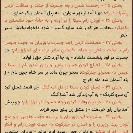
بخش ۲۵ - رخصت شدن راجه جسرت از جنک و ملاقات کردن
پرسرام در راه
: مهیا آمد از بهر سواری - به پیل آسمان پیکر عماری
بخش ۲۶ - آوردن رام سیتا را در اوده و به خانۀ خود نشستن با
یکدیگر
: سعادت هر که را شد سایه گستر - شود دلخواه بختش سیر
اختر
بخش ۲۷ - مصلحت کردن راجه جسرت با وزیران به جهت جلوس
رام بر تخت شاهی و حیله انگیختن مادر برت برای اخراج رام
: چو
جسرت در اود بنشست دلشاد - به جا آورد شکر حق ز اولاد
بخش ۲۸ - اخراج کردن جسرت رام را و روان شدن رام و سیتا و
لچمن به صحرای چترکوت
: سحر چون ماند بر سر شاه چین تاج - ز
بند آسمان شد ماه اخراج
بخش ۲۹ - غسل کردن سیتا در دل آب گنگ
: چو قصد غسل کرد
آن سرو گلرنگ - به آب زندگی شد آشنا گنگ
بخش ۳۰ - در بیان وفات کردن راجه جسرت در فراق رام
: چو پیش
آمد بران رای خردمند - ز عشق زن بلای هجر فرزند
بخش ۳۱ - مشورت کردن وزیران با برت به جهت جلوس او و منع
کردن برت وزیران را و آمدن در چترکوت به جهت آوردن رام و انکار
کردن رام از ملک
: به پایان چون رسید ایام ماتم - وزیران مشورت