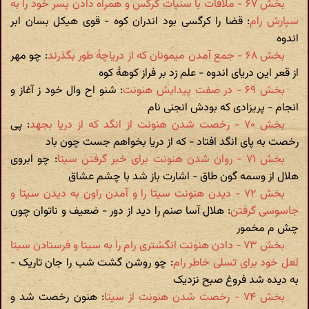
بخش ۶۷ - ملاقات با سنپات کرگس و همراه دادن پسر خود را به
سپارش رام
: قضا را کرگسی بود اندران کوه - قوی هیکل بسان ابر
اندوه
بخش ۶۸ - جمع آمدن میمونان که از دریاچۀ طور بگذرند
: چو مهر
از قعر این دریای اندوه - علم زد بر فراز کوهۀ کوه
بخش ۶۹ - در صفت پیدایش هنونت
: شنو اح وال خود ز آغاز و
انجام - پریزادی که بودش انجنی نام
بخش ۷۰ - رخصت شدن هنونت از انگد که از دریا بجهد
: پی
رخصت به پای انگد افتاد - که از دریا بخواهم جست چون باد
بخش ۷۱ - روان شدن هنونت برای خبر گرفتن سیتا
: چو ابروی
هلال از وسمه گون طاق - اشارت باز شد با چشم عشاق
بخش ۷۲ - دیدن هنونت سیتا را و آمدن راون به دیدن سیتا و
جاسوسی گرفتن
: هلال آسا صنم را دید از دور - ضعیف و ناتوان چون
چش م مخمور
بخش ۷۳ - دادن هنونت انگشتری رام را به سیتا و فرستادن سیتا
لعل خود برای تسلی خاطر رام
: چو روشن گشت شب را جان تاریک -
به دیده شد فروغ صبح نزدیک
بخش ۷۴ - رخصت شدن هنونت از سیتا
: هنون رخصت شد و