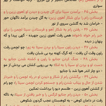
را از دشمنی رام
: نماندش اختیار از بی قراری - ارابه خواست از بهر
سواری
بخش ۴۵ - برآمدن سیتا برای گل چیدن و دیدن او آهوی زرین را و
فرستادن رام را برای شکار آهوی زرین
: به گل چیدن برآمد ناگهان حور
- خرامان شد به گلشن سروی از نور
بخش ۴۶ - رفتن رام به شکار آهو و فرستادن سیتا لچمن را برای
خبر رام خواه ناخواه
: همی رفت آهوی زرین جهیده - گهی پیدا و گه
پنهان ز دیده
بخش ۴۷ - دیدن راون سیتا را و بردن سیتا به زور
: چو لچمن رفت
راون وقت آن یافت - که گرگ کهنه بره بی شبان یافت
بخش ۴۸ - جنگ کردن جتایو با راون و کشته شدن جتایو به
دست او و بردن او سیتا را به لنکا
: به بی رویی کشان می بردش از مو
- دو چار اندر هوا شد با جتایو
بخش ۴۹ - برگشتن رام از شکار و دیدن او در راه لچمن را و خبردار
شدن از حال و بیتاب شدن رام و جستجو کردن لچمن سیتا را
: چو رام
از کشتن آهوی زرین - طلسم دیو را برداشت تمکین
بخش ۵۰ - دیدن رام جتایو کرگس را و خبر یافتن از سیتا
: به ناگه
رفت در دامان کوهی - به کوهستان عجب گردون شکوهی