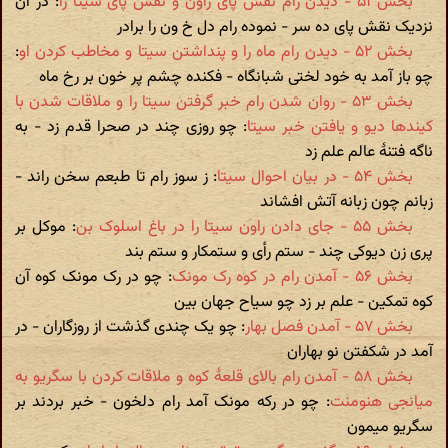
بخش ۵۱ - دیدن رام نقش پای راون و نقش پای سیتا را
: در آن
نزدیک نقش پای ده سر - نموده رام دل خ ون را برادر
بخش ۵۲ - دیدن رام ماه را و پنداشتن سیتا و مخاطب کردن او
:
چو باز آمد به خود لختی شبانگاه - فکنده چشم پر خون بر رخ ماه
بخش ۵۳ - روان شدن رام خبر گرفتن سیتا را و ملاقات شدن با
کیندها دیو و یافتن خبر سیتا
: چو روزی چند در صحرا قدم زد - به
ناگه فتنۀ عالم علم زد
بخش ۵۴ - در بیان احوال سیتا
: ز سوز رام تا طبعم سخن راند -
زبانم چون زبانه آتش افشاند
بخش ۵۵ - جای دادن راون سیتا را در باغ اسلوک بن
: موکل بر
پری زن دیوکی چند - ستم رأی و ستمکار و ستم بند
بخش ۵۶ - آمدن رام در کوه رک مونک
: چو در رک مونک کوه آن
کوه تمکین - علم بر زد چو سیاح جهان بین
بخش ۵۷ - آمدن فصل بهار
: چو یک چندی گذشت از روزگاران - در
آمد در شکفتن نو بهاران
بخش ۵۸ - آمدن رام بالای قلعۀ کوه و ملاقات کردن با سگریو به
میانجی هنومنت
: چو در رکه مونک آمد رام دلخون - خبر بردند بر
سگریو میمون