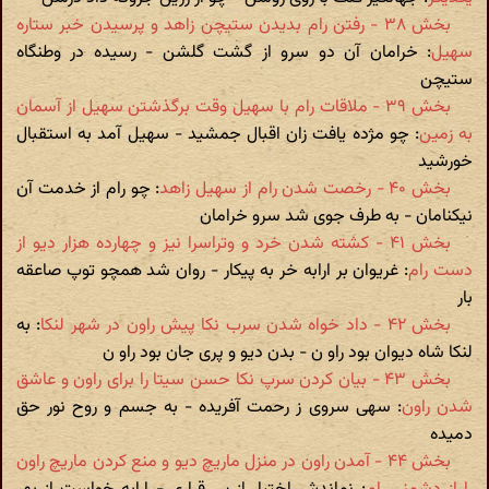
بخش ۳۸ - رفتن رام بدیدن ستیچن زاهد و پرسیدن خبر ستاره
سهیل
: خرامان آن دو سرو از گشت گلشن - رسیده در وطنگاه
ستیچن
بخش ۳۹ - ملاقات رام با سهیل وقت برگذشتن سهیل از آسمان
به زمین
: چو مژده یافت زان اقبال جمشید - سهیل آمد به استقبال
خورشید
بخش ۴۰ - رخصت شدن رام از سهیل زاهد
: چو رام از خدمت آن
نیکنامان - به طرف جوی شد سرو خرامان
بخش ۴۱ - کشته شدن خرد و وتراسرا نیز و چهارده هزار دیو از
دست رام
: غریوان بر ارابه خر به پیکار - روان شد همچو توپ صاعقه
بار
بخش ۴۲ - داد خواه شدن سرب نکا پیش راون در شهر لنکا
: به
لنکا شاه دیوان بود راو ن - بدن دیو و پری جان بود راو ن
بخش ۴۳ - بیان کردن سرپ نکا حسن سیتا را برای راون و عاشق
شدن راون
: سهی سروی ز رحمت آفریده - به جسم و روح نور حق
دمیده
بخش ۴۴ - آمدن راون در منزل ماریچ دیو و منع کردن ماریچ راون