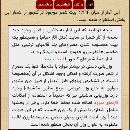
آمار
واژگان
خوانش‌ها
پربازدیدها
این آمار از میان ۴٬۹۹۴ بیت شعر موجود در گنجور از اشعار این
بخش استخراج شده است.
توجه فرمایید که این آمار به دلایلی از قبیل وجود چند
نسخه از آثار شعرا در سایت (مثل آثار خیام) و همینطور یک
بیت محسوب شدن مصرع‌های بند قالبهای ترکیبی مثل
مخمس‌ها تقریبی و حدودی است و افزونگی دارد.
آمار همهٔ شعرهای گنجور را
اینجا
ببینید.
وزن‌یابی دستی در بیشتر موارد با ملاحظهٔ تنها یک مصرع
از شعر صورت گرفته و امکان وجود اشکال در آن (مخصوصاً
اشتباه در تشخیص وزنهای قابل تبدیل از قبیل وزن مثنوی
مولوی به جای وزن عروضی سریع مطوی مکشوف) وجود
دارد. وزن‌یابی ماشینی نیز که جدیداً با استفاده از امکانات
تارنمای سرود
اضافه شده بعضاً خطا دارد. برخی از بخشها
شامل اشعاری با بیش از یک وزن هستند که در این صورت
عمدتاً وزن ابیات آغازین و برای بعضی منظومه‌ها وزن غالب
منظومه به عنوان وزن آن بخش منظور شده است.