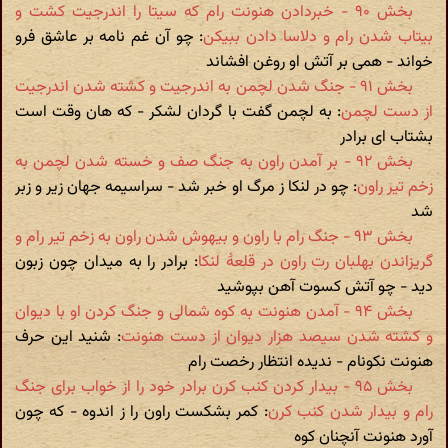
بخش ۹۰ - خبردادن هنونت رام که سیتا را اندرجیت کشت و
بیتاب شدن رام و دلاسا دادن ببیکن
: چو آن غم نامه بر عاشق فرو
خواند - همی بر آتش او روغن افشاند
بخش ۹۱ - جنگ شدن لچمن به اندرجیت و کشته شدن اندرجیت
از دست لچمن
: به لچمن گفت با گردان لشکر - که هان وقت است
بشتاب ای برادر
بخش ۹۲ - بر آمدن راون به جنگ صف و خسته شدن لچمن به
زخم تیر راون
: چو در لنکا ز مرگ او خبر شد - سراسیمه جهان زیر و زبر
شد
بخش ۹۳ - جنگ رام با راون و بیهوش شدن راون به زخم تیر رام و
گریزاندن بهلبان رت راون در قلعۀ لنکا
: برادر را به میدان چون زبون
دید - چو آتش کسوت آهن بپوشید
بخش ۹۴ - آمدن هنونت به کوه شمالی و جنگ کردن او با دیوان
و کشته شدن سیصد هزار دیوان از دست هنونت
: شنید این حرف
هنونت نکونام - ندیده انتظار رخصت رام
بخش ۹۵ - بیدار کردن کنب کرن برادر خود را از خواب برای جنگ
رام و بیدار شدن کنب کرن
: کمر بشکست راون را ز اندوه - که چون
آورد هنونت آنچنان کوه