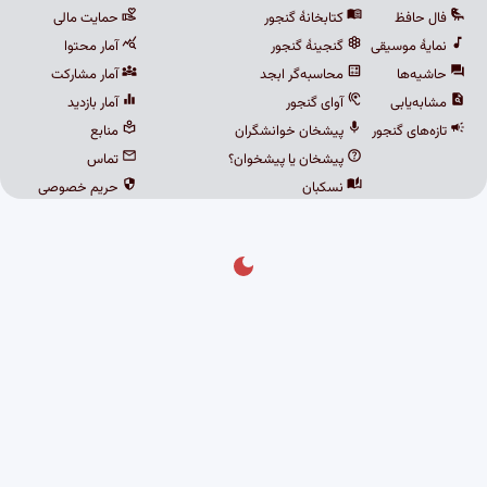
حافظ
کتابخانهٔ گنجور
حمایت مالی
ٔ موسیقی
گنجینهٔ گنجور
آمار محتوا
ه‌ها
محاسبه‌گر ابجد
آمار مشارکت
‌یابی
آوای گنجور
آمار بازدید
های گنجور
پیشخان خوانشگران
منابع
پیشخان یا پیشخوان؟
تماس
نسکبان
حریم خصوصی