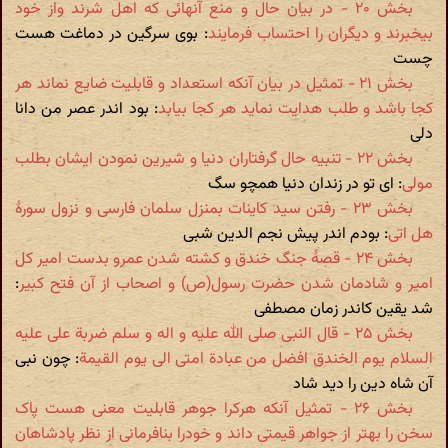
بخش ۲۰ - در بیان حال و منع آنهائی که اهل شرند واز خود
بیخبرند و دیگران را احتساب فرمایند
: بوی سرگین در دماغت هست
چست
بخش ۲۱ - تمثیل در بیان آنکه استعداد و قابلیت ضایع نماند هر
کجا باشد و طلب هدایت نماید هر کجا بیابد
: بود اندر عصر من دانا
دلی
بخش ۲۲ - تنبیه حال گرفتاران دنیا و شیرین نمودن ایشان بطلب
مولی
: ای تو در زندان دنیا همچو سگ
بخش ۲۳ - رفتن سید کاینات بمنزل سلمان فارسی و نزول سورۀ
هل اتی
: بودم اندر پیش نجم الدین شبی
بخش ۲۴ - قصۀ جنگ خندق و کشته شدن عمرو بدست امیر کل
امیر و شادمان شدن حضرت رسول(ص) و اصحاب از آن فتح کبیر
:
شد یقین کاندر زمان مصطفی
بخش ۲۵ - قال النبی صلی الله علیه و اله و سلم ضربة علی علیه
السلام یوم الخندق افضل من عبادة امتی الی یوم القیمة
: چون نبی
آن شاه دین را دید شاد
بخش ۲۶ - تمثیل آنکه هرکرا جوهر قابلیت معنی هست پاک
سخن را بهتر از جواهر قیمتی داند و خودرا بنافرمانی از نظر پادشاهان