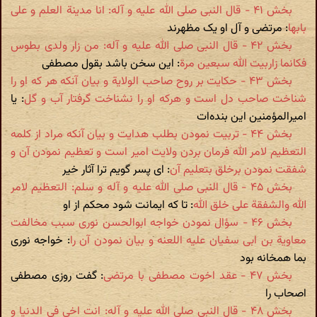
بخش ۴۱ - قال النبی صلی الله علیه و آله: انا مدینة العلم و علی
بابها
: مرتضی و آل او یک مظهرند
بخش ۴۲ - قال النبی صلی الله علیه و آله: من زار ولدی بطوس
فکانما زاربیت الله سبعین مرة
: این سخن باشد بقول مصطفی
بخش ۴۳ - حکایت بر روح صاحب الولایة و بیان آنکه هر که او را
شناخت صاحب دل است و هرکه او را نشناخت گرفتار آب و گل
: یا
امیرالمؤمنین این بنده‌ات
بخش ۴۴ - تربیت نمودن بطلب هدایت و بیان آنکه مراد از کلمه
التعظیم لامر الله فرمان بردن ولایت امیر است و تعظیم نمودن آن و
شفقت نمودن برخلق بتعلیم آن
: ای پسر گویم ترا آثار خیر
بخش ۴۵ - قال النبی صلی الله علیه و آله و سلم: التعظیم لامر
الله والشفقة علی خلق الله
: تا که ایمانت شود محکم از او
بخش ۴۶ - سؤال نمودن خواجه ابوالحسن نوری سبب مخالفت
معاویة بن ابی سفیان علیه اللعنه و بیان نمودن آن را
: خواجه نوری
بما همخانه بود
بخش ۴۷ - عقد اخوت مصطفی با مرتضی
: گفت روزی مصطفی
اصحاب را
بخش ۴۸ - قال النبی صلی الله علیه و آله: انت اخی فی الدنیا و