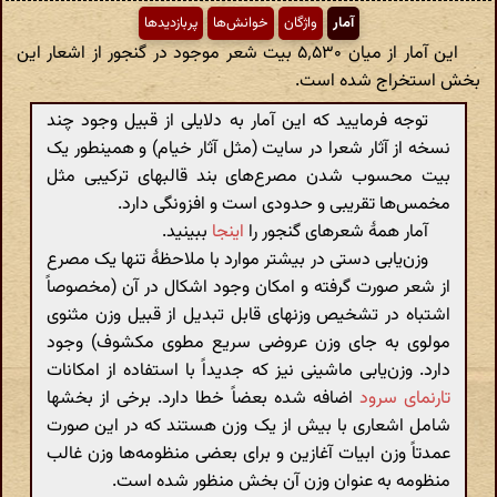
آمار
واژگان
خوانش‌ها
پربازدیدها
این آمار از میان ۵٬۵۳۰ بیت شعر موجود در گنجور از اشعار این
بخش استخراج شده است.
توجه فرمایید که این آمار به دلایلی از قبیل وجود چند
نسخه از آثار شعرا در سایت (مثل آثار خیام) و همینطور یک
بیت محسوب شدن مصرع‌های بند قالبهای ترکیبی مثل
مخمس‌ها تقریبی و حدودی است و افزونگی دارد.
آمار همهٔ شعرهای گنجور را
اینجا
ببینید.
وزن‌یابی دستی در بیشتر موارد با ملاحظهٔ تنها یک مصرع
از شعر صورت گرفته و امکان وجود اشکال در آن (مخصوصاً
اشتباه در تشخیص وزنهای قابل تبدیل از قبیل وزن مثنوی
مولوی به جای وزن عروضی سریع مطوی مکشوف) وجود
دارد. وزن‌یابی ماشینی نیز که جدیداً با استفاده از امکانات
تارنمای سرود
اضافه شده بعضاً خطا دارد. برخی از بخشها
شامل اشعاری با بیش از یک وزن هستند که در این صورت
عمدتاً وزن ابیات آغازین و برای بعضی منظومه‌ها وزن غالب
منظومه به عنوان وزن آن بخش منظور شده است.