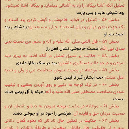
تمثیل آنکه آشنا بیگانه را راه به آشنائی می‬نماید و بیگانه آشنا نمی‬شود
:
بود شیخی عابد و بس پارسا
بخش ۵۶ - تمثیل در فواید خاموشی و گوش کردن پند استاد و
یک جهت بودن در آن و بیان استعداد جبلی مستعدان
: پادشاهی بود
احمد نام او
بخش ۵۷ - قال النبی صلی الله علیه و آله و سلم: من صمت نجی
صدق نبی الله
: هست خاموشی نشان اهل راز
بخش ۵۸ - حکایت بر سبیل تمثیل در آنکه اقتدا به پیری باید
نمودن و در دو عالم دستگیری داشتن
: بود در ملک بخارا عابدی
بخش ۵۹ - موعظه در وصیت نمودن بمتابعت نبی و ولی و تنبیه
اهل غفلت
: حب ایشان گیر تا ایمن شوی
بخش ۶۰ - در ترک توجه به دنیی و روی آوردن بعقبی و ترغیب
نمودن بمتابعت مصطفی صلی الله علیه و آله
: هرکه با آل پیمبر صاف
نیست
بخش ۶۱ - موعظه در مذمت توجه نمودن به دنیا و نقصان آن و
صحبت مردان حق و فایده آن
: هرکسی را خود در او جوشی دهند
بخش ۶۲ - حکایت در تمثیل حال نادانان که بخود گمان دانائی
برند و از حقیقت حال دانایان بیخبرند و طریقۀ دانایان از نادان