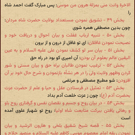
الاخرة وانت منی بمزلة هرون من موسی
: پس مبارک گفت احمد شاه
را
بخش ۴۹ - تشویق نمودن مستعداد بولایت حضرت شاه مردان
:
چون بدین مصطفی همره شوی
بخش ۵۰ - تنبیه ارباب غفلت و بیان احوال و دریافت خود و
نصیحت نمودن غافلان
: ای تو غافل از درون و از برون
بخش ۵۱ - بیان سر لو کشف نمودن علی علیه السلام و به عین
الیقین عالم بعلوم آن بودن
: آن امیری کو بود در راه حق
بخش ۵۲ - ترغیب نمودن طالبان براه حق و بیان مستی و شور
کردن وظهور ولایت ولی را در هر نشأه بازنمودن و شرح حال خود بر آن
افزودن
: شو مطیع مصطفی و مرتضی
بخش ۵۳ - تمثیل در فرستادن عقل و حیا و علم از حضرت عزت
بحضرت آدم (ع)
: چون ز عزت خلعت آدم بداد
بخش ۵۴ - در بیان روح و جسم و نقصان نفس و گرفتاری روح باو
و رهائی یافتن ببرکت متابعت شاه اولیا
: روح تو شهباز علوی آمده
است
بخش ۵۵ - قصه شیخ شقیق بلخی و هارون الرشید و بیان
نمودن ربقه امام معصوم موسی کاظم علیه السلام و منصور حلاج و