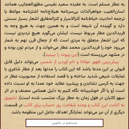
به عطار مسلم است. به عقیده سعید نفیسی مظهرالعجایب همانند
لسان‌الغیب جواهرالذات بی‌سرنامه هیلاج‌نامه اشترنامه مواعظ یا
ترجمه احادیث خیاط‌نامه کنزالاسرار و کنزالحقایق اشعار بسیار سستی
دارد و گوینده آن شیعه است و به همین جهت به هیچ وجه به
فریدالدین عطار مربوط نیست. ایشان می‌گوید هیچ تردیدی نیست
که این اشعار متعلق به مردی است که از جعال قرن نهم به شمار
می‌رود خود را فریدالدین محمد عطار می‌خواند و از مردم تون بوده و
در مشهد می‌زیسته است (
این پیوند را ببینید
).
پیش‌بینی ظهور مولانا و نام آوردن از شمس
می‌تواند دلیل قابل
قبولی بر این مدعا باشد که این کتاب را مدتها بعد از عطار شاعری با
تمایلات شیعی شدید ساخته و با قصد استفاده از محبوبیت عطار در
جهت به کرسی نشاندن و پیشبرد عقاید خود عمدا به او نسبت داده
است (و یا اگر خوشبینانه نگاه کنیم به دلیل همنامی مصنف و در اثر
سهو کاتبان در طول زمان به عطار بزرگ منتسب شده است).
تشویق
به کتابت این کتاب و وعده شفاعت روز حساب برای کاتب
در قسمت
دیگری از آن نیز می‌تواند نمایانگر اهداف جاعل این منظومه باشد.