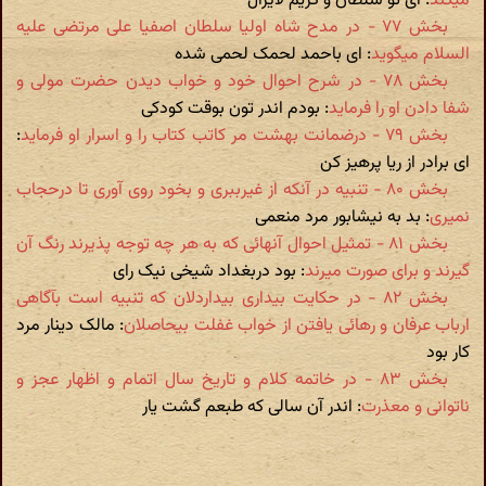
میکند
: ای تو سلطان و کریم لایزال
بخش ۷۷ - در مدح شاه اولیا سلطان اصفیا علی مرتضی علیه
السلام میگوید
: ای باحمد لحمک لحمی شده
بخش ۷۸ - در شرح احوال خود و خواب دیدن حضرت مولی و
شفا دادن او را فرماید
: بودم اندر تون بوقت کودکی
بخش ۷۹ - درضمانت بهشت مر کاتب کتاب را و اسرار او فرماید
:
ای برادر از ریا پرهیز کن
بخش ۸۰ - تنبیه در آنکه از غیرببری و بخود روی آوری تا درحجاب
نمیری
: بد به نیشابور مرد منعمی
بخش ۸۱ - تمثیل احوال آنهائی که به هر چه توجه پذیرند رنگ آن
گیرند و برای صورت میرند
: بود دربغداد شیخی نیک رای
بخش ۸۲ - در حکایت بیداری بیداردلان که تنبیه است بآگاهی
ارباب عرفان و رهائی یافتن از خواب غفلت بی‬حاصلان
: مالک دینار مرد
کار بود
بخش ۸۳ - در خاتمه کلام و تاریخ سال اتمام و اظهار عجز و
ناتوانی و معذرت
: اندر آن سالی که طبعم گشت یار