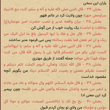
یاران این سخن
بخش ۳۴ - قال النبی صلی الله علیه و آله و سلم: کنت مع الانبیاء
سراومعی جهرا
: چون ولایت کرد در عالم ظهور
بخش ۳۵ - بیان واقعه غدیر و نصب حضرت امیر مومنان(ع)
بخلافت و امامت
: یک روایت خوب از من گوش کن
بخش ۳۶ - قال جل و علا: یا ایها الرسول بلغ ما انزل الیک من
ربک و ان لم تفعل فما بلغت رسالته
: پس نبی فرمود منبر ساختند
بخش ۳۷ - قال النبی صلی الله علیه و آله و سلم: یا ایهاالناس
الست اولی بکم من انفسکم قالوا بلی یا رسول الله قال: من کنت
مولاه فهذا علی مولاه
: جمله گفتند از طریق مهتری
بخش ۳۸ - قال الله تبارک وتعالی: الیوم اکملت لکم دینکم و
اتممت علیکم نعمتی و رضیت لکم الاسلام دینا
: من بگویم آنچه
مقصود خداست
بخش ۳۹ - و قال علیه السلام: اللهم وال منوالاه و عاد من عاداه
و انصر من نصره واخذل منخذله والعن علی من ظلمه
: چون پیمبر
کرد این معنی ادا
بخش ۴۰ - بخ بخ لک یا اباالحسن اصبحت مولای و مولا کل
مؤمن و مؤمنة
: من ولای تو بجان کردم قبول