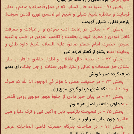
بخش ۷۰ - تنبیه به حال کسانی که در عمل قاصرند و مردم را بدان
فرمایند و مناظره شیخ شبلی و شیخ ابوالحسن نوری قدس سرهما
:
بازهم نقلی ز شبلی گویمت
بخش ۷۱ - تمثیل در رعایت ادب نمودن و از عبادت و معرفت
غافل نبودن و مغرور نبودن بطاعت و تقصیر نمودن در طلب و تنبیه
نمودن حضرت امام جعفر صادق علیه السلام شیخ داود طائی را
برعایت ادب
: بشنو از گفتار فرزند نبی
بخش ۷۲ - در تنبیه حال غافلان و اظهار حقایق عارفان و بیان
یکتائی حق سبحانه و تعالی و تکرار ظهور صفات او جل جلاله
: ای بدنیا
صرف کرده عمر خویش
بخش ۷۳ - در حقیقت معنی لا مؤثر في الوجود الا الله که صرف
توحید است
: گه شوی دریا و گردی موج زن
بخش ۷۴ - در بیان خبر دادن از جلوۀ ظهور مولوی رومی قدس
سره
: عارفی واقف ز اصل هر علوم
بخش ۷۵ - در نصیحت بترغیب دین و آئین نبی و ترک دنیا و میل
بعقبی
: چون بیابی سر او را بر ملا
بخش ۷۶ - در مناجات بدرگاه حضرت قاضی الحاجات عرض