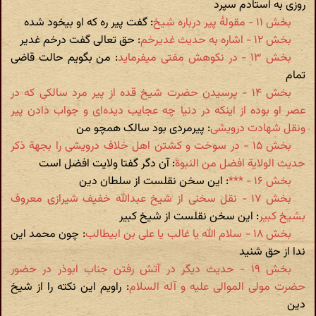
روزی به استادم سپرد
بخش ۱۱ - مقولۀ پیر درباره شیخ
: گفت پیر ره که او بیخود شده
بخش ۱۲ - اشاره به حدیث غدیرخم
: حق تعالی گفت درخم غدیر
بخش ۱۳ - در نکوهش مفتی می‬فرماید
: من بگویم حالت قاضی
تمام
بخش ۱۴ - پرسیدن حضرت شیخ قده از پیر مرد سالکی که در
عصر او بوده از اینکه در دنیا چه عجایب دیده‌‌ای و جواب دادن پیر
ونقل شهادت درویشی
: پیرمردی بود سالک همچو من
بخش ۱۵ - در سوخت و کشتن اهل خلاف درویشی را بجهة ذکر
حدیث الولایة افضل من النبوة
: آن دگر گفتا ولایت افضل است
بخش ۱۶ - ***
: این سخن نقلست از سلطان دین
بخش ۱۷ - نقل سخنی از شیخ عبدالله خفیف شیرازی معروف
بشیخ کبیر
: این سخن نقلست از شیخ کبیر
بخش ۱۸ - سلام الله یا غالب یا علی بن ابیطالب
: چون محمد این
ندا از حق شنید
بخش ۱۹ - حدیث دیگر در آتش رفتن جناب ابوذر در حضور
حضرت مولی الموالی علیه و آله السلام
: راویم این نکته را از شیخ
دین