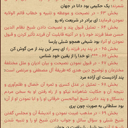
شمرند
: یک حکیمی بود دانا در جهان
بخش ۶۳ - در نصیحت و موعظه و تنبیه و خطاب قائم الولایه
نمودن فرماید
: ای برادر در شریعت راه رو
بخش ۶۴ - تمثیل قبول پند و نصیحت دادن شیخ نظام الدین
حسن صفا فرزند خود را و در آئینه قابلیت آن فرزند تأثیر کردن و قبول
نمودن او آنرا
: بود شیخی همچو شبلی پارسا
بخش ۶۵ - در پند پدر فرزند را
: ای پسر این پند از من گوش کن
بخش ۶۶ - ***
: تو خدا را از یقین خود شناس
بخش ۶۷ - در قبول نمودن نصیحت و بیان ادیان و ملل مختلفۀ
مخترعان و توضیح دین هدی که طریقۀ آل مصطفی و مرتضی است
:
پند آزادیست ای آزاده مرد
بخش ۶۸ - تمثیل در عدل کسری و ثمره آن خصال و ظلم‌آوری و
نتیجه آن و حکایت شاهزاده نیکو و از راه رفتن او به سخن مردم
بدسکال و پند دادن شیخ ابوالحسن خرقانی او را و ابا نمودن او از آن
:
بود سلطانی به صورت چون پری
بخش ۶۹ - در مذهب غیبت نمودن و اندیشۀ آن و مجلس گفتن
شیخ شبلی و سؤال سائل و جواب دادن شیخ او را و تنبیه شدن
شیخ از آن
: بود شبلی را ریاضت در جهان