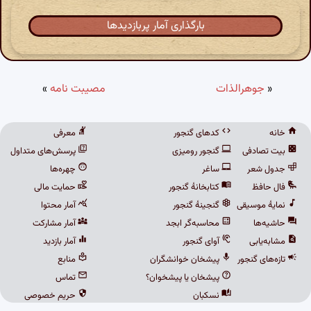
بارگذاری آمار پربازدیدها
«
جوهرالذات
مصیبت نامه
»
خانه
کدهای گنجور
معرفی
بیت تصادفی
گنجور رومیزی
پرسش‌های متداول
جدول شعر
ساغر
چهره‌ها
فال حافظ
کتابخانهٔ گنجور
حمایت مالی
نمایهٔ موسیقی
گنجینهٔ گنجور
آمار محتوا
حاشیه‌ها
محاسبه‌گر ابجد
آمار مشارکت
مشابه‌یابی
آوای گنجور
آمار بازدید
تازه‌های گنجور
پیشخان خوانشگران
منابع
پیشخان یا پیشخوان؟
تماس
نسکبان
حریم خصوصی