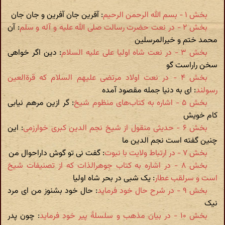
بخش ۱ - بسم الله الرحمن الرحیم
: آفرین جان آفرین و جان جان
بخش ۲ - در نعت حضرت رسالت صلی الله علیه و آله و سلم
: آن
محمد ختم و خیرالمرسلین
بخش ۳ - در نعت شاه اولیا علی علیه السلام
: دین اگر خواهی
سخن راراست گو
بخش ۴ - در نعت اولاد مرتضی علیهم السلام که قرةالعین
رسولند
: ای به دنیا جمله مقصود آمده
بخش ۵ - اشاره به کتاب‌های منظوم شیخ
: گر ازین مرهم نیابی
کام خویش
بخش ۶ - حدیثی منقول از شیخ نجم الدین کبری خوارزمی
: این
چنین گفته است نجم الدین ما
بخش ۷ - در ارتباط ولایت با نبوت
: گفت نی تو گوش داراحوال من
بخش ۸ - در اشاره به کتاب جوهرالذات که از تصنیفات شیخ
است و سرلقب عطار
: یک شبی در بحر شاه اولیا
بخش ۹ - در شرح حال خود فرماید
: حال خود بشنوز من ای مرد
نیک
بخش ۱۰ - در بیان مذهب و سلسلۀ پیر خود فرماید
: چون پدر