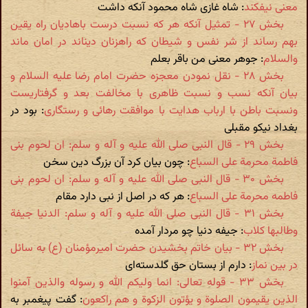
معنی نیفکند
: شاه غازی شاه محمود آنکه داشت
بخش ۲۷ - تمثیل آنکه هر که نسبت درست باهادیان راه یقین
بهم رساند از شر نفس و شیطان که راهزنان دین‬اند در امان ماند
والسلام
: جوهر معنی من باقر بعلم
بخش ۲۸ - نقل نمودن معجزه حضرت امام رضا علیه السلام و
بیان آنکه نسب و نسبت ظاهری با مخالفت بعد و گرفتاریست
ونسبت باطن با ارباب هدایت با موافقت رهائی و رستگاری
: بود در
بغداد نیکو مقبلی
بخش ۲۹ - قال النبی صلی الله علیه و آله و سلم: ان لحوم بنی
فاطمة محرمة علی السباع
: چون بیان کرد آن بزرگ دین سخن
بخش ۳۰ - قال النبی صلی الله علیه و آله و سلم: ان لحوم بنی
فاطمه محرمة علی السباع
: هر که در اصل از نبی دارد مقام
بخش ۳۱ - قال النبی صلی الله علیه و آله و سلم: الدنیا جیفة
وطالبها کلاب
: جیفه دنیا چو مردار آمده
بخش ۳۲ - بیان خاتم بخشیدن حضرت امیرمؤمنان (ع) به سائل
در بین نماز
: دارم از بستان حق گلدسته‌ای
بخش ۳۳ - قوله تعالی: انما ولیکم الله و رسوله والذین آمنوا
الذین یقیمون الصلوة و یؤتون الزکوة و هم راکعون
: گفت پیغمبر به