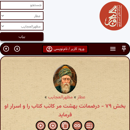
ورود کاربر / نام‌نویسی
عطار
»
مظهرالعجایب
»
بخش ۷۹ - درضمانت بهشت مر کاتب کتاب را و اسرار او
فرماید