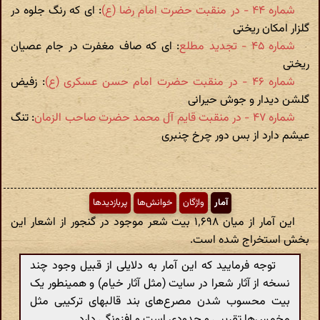
شماره ۴۴ - در منقبت حضرت امام رضا (ع)‏
: ای که رنگ جلوه در
گلزار امکان ریختی
شماره ۴۵ - تجدید مطلع
: ای که صاف مغفرت در جام عصیان
ریختی
شماره ۴۶ - در منقبت حضرت امام حسن عسکری (ع)
: زفیض
گلشن دیدار و جوش حیرانی
شماره ۴۷ - در منقبت قایم آل محمد حضرت صاحب الزمان
: تنگ
عیشم دارد از بس دور چرخ چنبری
آمار
واژگان
خوانش‌ها
پربازدیدها
این آمار از میان ۱٬۶۹۸ بیت شعر موجود در گنجور از اشعار این
بخش استخراج شده است.
توجه فرمایید که این آمار به دلایلی از قبیل وجود چند
نسخه از آثار شعرا در سایت (مثل آثار خیام) و همینطور یک
بیت محسوب شدن مصرع‌های بند قالبهای ترکیبی مثل
مخمس‌ها تقریبی و حدودی است و افزونگی دارد.