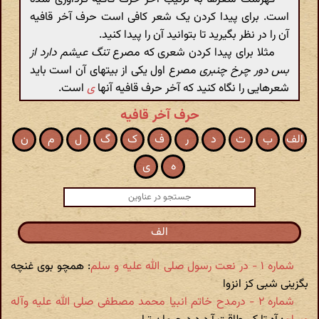
است. برای پیدا کردن یک شعر کافی است حرف آخر قافیه
آن را در نظر بگیرید تا بتوانید آن را پیدا کنید.
مثلا برای پیدا کردن شعری که مصرع
تنگ عیشم دارد از
بس دور چرخ چنبری
مصرع اول یکی از بیتهای آن است باید
شعرهایی را نگاه کنید که آخر حرف قافیه آنها
ی
است.
حرف آخر قافیه
الف
ب
ت
د
ر
ف
ک
گ
ل
م
ن
ه
ی
الف
شماره ۱ - در نعت رسول صلی الله علیه و سلم
: همچو بوی غنچه
بگزینی شبی کز انزوا
شماره ۲ - درمدح خاتم انبیا محمد مصطفی صلی الله علیه وآله