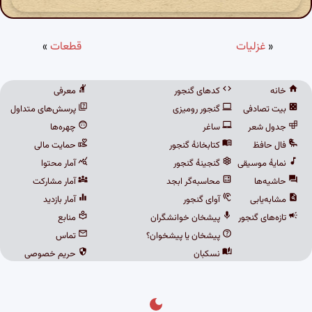
«
غزلیات
قطعات
»
خانه
کدهای گنجور
معرفی
بیت تصادفی
گنجور رومیزی
پرسش‌های متداول
جدول شعر
ساغر
چهره‌ها
فال حافظ
کتابخانهٔ گنجور
حمایت مالی
نمایهٔ موسیقی
گنجینهٔ گنجور
آمار محتوا
حاشیه‌ها
محاسبه‌گر ابجد
آمار مشارکت
مشابه‌یابی
آوای گنجور
آمار بازدید
تازه‌های گنجور
پیشخان خوانشگران
منابع
پیشخان یا پیشخوان؟
تماس
نسکبان
حریم خصوصی