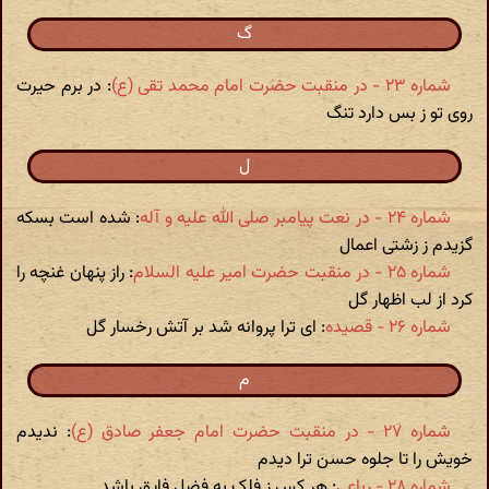
گ
شماره ۲۳ - در منقبت حضرت امام محمد تقی (ع)‏
: در برم حیرت
روی تو ز بس دارد تنگ
ل
شماره ۲۴ - در نعت پیامبر صلی الله علیه و آله
: شده است بسکه
گزیدم ز زشتی اعمال
شماره ۲۵ - در منقبت حضرت امیر علیه السلام
: راز پنهان غنچه را
کرد از لب اظهار گل
شماره ۲۶ - قصیده
: ای ترا پروانه شد بر آتش رخسار گل
م
شماره ۲۷ - در منقبت حضرت امام جعفر صادق (ع)‏
: ندیدم
خویش را تا جلوه حسن ترا دیدم
شماره ۲۸ - رباعی
: ‏هر کس ز فلک به فضل فایق باشد