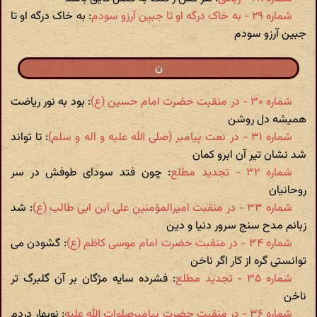
شماره ۲۹ - به خاک درگه او تا جبین آرزو سودم
: به خاک درگه او تا
جبین آرزو سودم
ن
شماره ۳۰ - در منقبت حضرت امام حسین (ع)‏
: بود به نور ریاضت
همیشه دل روشن
شماره ۳۱ - در نعت پیامبر (صلی الله علیه و اله و سلم)‏
: تا تواند
شد نشان تیر آن ابرو کمان
شماره ۳۲ - تجدید مطلع
: چون فتد سودای طوفش در سر
روحانیان
شماره ۳۳ - در منقبت امیرالمؤمنین علی ابن ابی طالب (ع)‏
: شد
زبانم مدح سنج سرور دنیا و دین
شماره ۳۴ - در منقبت حضرت امام موسی کاظم (ع)‏
: گشودن می
توانستی گره از کار اگر ناخن
شماره ۳۵ - تجدید مطلع
: فشرده سایه مژگان بر آن گلبرگ تر
ناخن
شماره ۳۶ - در منقبت حضرت پیامبرصلوات الله علیه
: نوبهار دردم