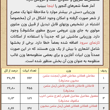
آمار همهٔ شعرهای گنجور را
اینجا
ببینید.
وزن‌یابی دستی در بیشتر موارد با ملاحظهٔ تنها یک مصرع
از شعر صورت گرفته و امکان وجود اشکال در آن (مخصوصاً
اشتباه در تشخیص وزنهای قابل تبدیل از قبیل وزن مثنوی
مولوی به جای وزن عروضی سریع مطوی مکشوف) وجود
دارد. وزن‌یابی ماشینی نیز که جدیداً با استفاده از امکانات
تارنمای سرود
اضافه شده بعضاً خطا دارد. برخی از بخشها
شامل اشعاری با بیش از یک وزن هستند که در این صورت
عمدتاً وزن ابیات آغازین و برای بعضی منظومه‌ها وزن غالب
منظومه به عنوان وزن آن بخش منظور شده است.
ردیف
وزن
تعداد ابیات
درصد از کل
مفاعلن فعلاتن مفاعلن فعلن (مجتث مثمن
۳۸٫۹۹
۶۶۲
۱
مخبون محذوف)
فاعلاتن فاعلاتن فاعلاتن فاعلن (رمل مثمن
۲۶٫۸۰
۴۵۵
۲
محذوف)
مفعول مفاعیل مفاعیل فعولن (هزج مثمن اخرب
۱۱٫۱۳
۱۸۹
۳
مکفوف محذوف)
فعلاتن فعلاتن فعلاتن فعلن (رمل مثمن مخبون
۸٫۶۶
۱۴۷
۴