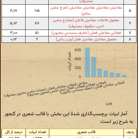
محذوف)
مفاعیلن مفاعیلن مفاعیلن مفاعیلن (هزج مثمن
۶٫۱۸
۱۰۵
۵
سالم)
مفعول فاعلات مفاعیل فاعلن (مضارع مثمن
۵٫۱۲
۸۷
۶
اخرب مکفوف محذوف)
۷
فعلاتن مفاعلن فعلن (خفیف مسدس مخبون)
۵۱
۳٫۰۰
۸
مفعول مفاعیل مفاعیل فعل (وزن رباعی)
۲
۰٫۱۲
آمار ابیات برچسب‌گذاری شدهٔ این بخش با قالب شعری در گنجور
به شرح زیر است:
ردیف
قالب شعری
تعداد ابیات
درصد از کل