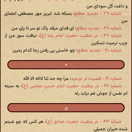
و داغت گل سودای من
شماره ۳۷ - تجدید مطلع
: بسکه شد لبریز مهر مصطفی اعضای
من
شماره ۳۸ - تجدید مطلع
: ای فدای مرقد پاک تو سر تا پای من
شماره ۳۹ - در منقبت حضرت امام رضا (ع)‏
: نیافت سوز من از
چرب نرمیت تسکین
شماره ۴۰ - تجدید مطلع
: چو خاستی پی رفتن زجا کدام زمین
ه
شماره ۴۱ - قصیده در توحید
: مرا چه حد ثنا لااله الا الله
شماره ۴۲ - در منقبت حضرت امام حسن مجتبی (ع)‏
: به سینه
ام نفس از جوش غم نیابد راه
ی
شماره ۴۳ - در منقبت حضرت صادق (ع)‏
: هر کس که چو شبنم
شده حیران جمیلی