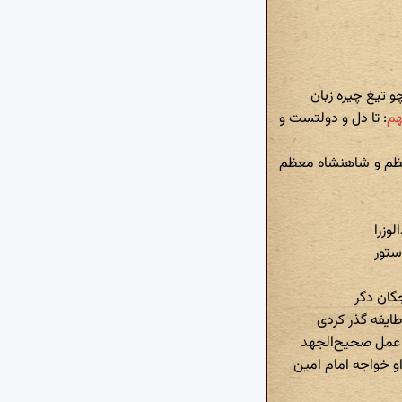
و تیغ چیره زبان
: تا دل و دولتست و
عظم و شاهنشاه معظم
لوزرا
ستور
گان دگر
طایفه گذر کردی
ر عمل صحیح‌الجهد
او خواجه امام امین