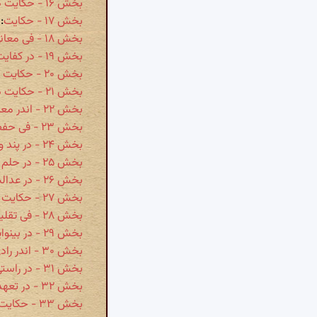
بخش ۱۶ - حکایت در عدل و سیاست و جود پادشاه
بخش ۱۷ - حکایت
:
بخش ۱۸ - فی معانی القاضی الجاهل الظالم
بخش ۱۹ - در کفایت و رای پادشاهی
بخش ۲۰ - حکایت اندر حلم و سیاست و تحمل پادشاه از رعیت
بخش ۲۱ - حکایت در عفو پادشاه
بخش ۲۲ - اندر معنی بیداری ملوک و سلاطین و حفظ و بخشش ایشان
بخش ۲۳ - فی حفظ اسرارالملک و کفایته و کتمانه
بخش ۲۴ - در پند و نصیحت پادشاه گوید
بخش ۲۵ - در حلم پادشاه و احتمال از زیردستان
بخش ۲۶ - در عدالت و ستم ناکردن
بخش ۲۷ - حکایت اندر کار نادانی و بی‌سیاستی پادشاه
بخش ۲۸ - فی تقلیدالملک
بخش ۲۹ - در بینوایی و فقر دبیران گوید
بخش ۳۰ - اندر رادی و حسن سیرت پادشاه
بخش ۳۱ - در راستی میان جور و عدل
بخش ۳۲ - در تعهد علمای دیندار
بخش ۳۳ - حکایت در آنکه پادشاه را دل در هوا نباید بستن