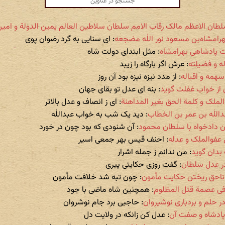
 السلطان الاعظم مالک رقاب الامم سلطان سلاطین العالم یمین الدولة و امی
هرامشاه‌بن مسعود نور اللٰه مضجعه
: ای سنایی به گرد رضوان پوی
: مثل ابتدای دولت شاه
: عرش اگر بارگاه را زیبد
: از مدد نیزه نیزه بود آن روز
: بنه ای عدل تو بقای جهان
: ای ز انصاف و عدل بالاتر
: دید یک شب به خواب عبداللٰه
: آن شنودی که بود چون در خورد
: احنف قیس بهر جمعی اسیر
: من ندانم ز جمله اشرار
: گفت روزی حکایتی پیری
: چون تبه شد خلافت مأمون
: همچنین شاه ماضی با جود
: حاجبی برد جام نوشروان
: عدل کن زانکه در ولایت دل