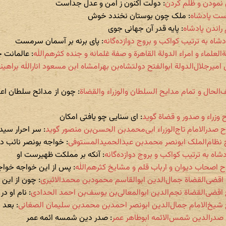
: دولت اکنون ز امن و عدل جداست
: ملک چون بوستان نخندد خوش
: پایه قدر آن جهانی جوی
: پای برنه بر آسمان سرمست
: عالمانت چ
: چون از مدائح سلطان ا
: ای سنایی چو یافتی امکان
: سر احرار سیدا
: خواجه بونصر نائب د
: آنکه بر مملکت ظهیرست او
: پس از این خواجه خواج
: چون از این 
: نام او د
: بعد 
: صدر دین شمسه ائمه عمر