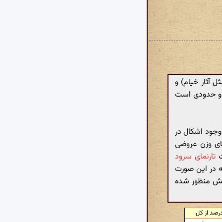
ل آثار خیام) و
 و حدودی است
 وجود اشکال در
ای وزن عروضی
ت
تارنمای سرود
ه در این صورت
بخش منظور شده
رصد از کل