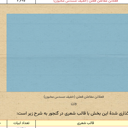
فعلاتن مفاعلن فعلن (خفیف مسدس مخبون)
۲٬۲۹۷
گذاری شدهٔ این بخش با قالب شعری در گنجور به شرح زیر است:
قالب شعری
تعداد ابیات
د