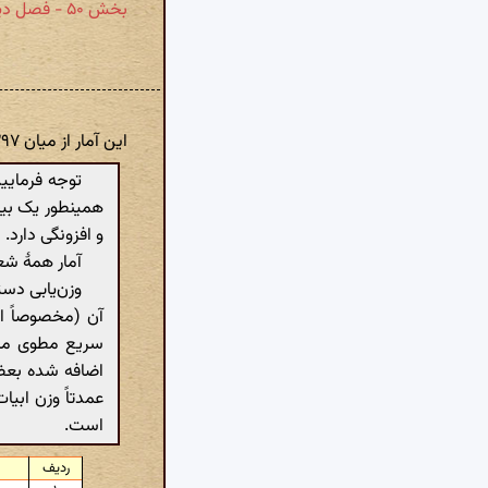
بخش ۵۰ - فصل دیگر در مدایح سلطان اعزاللٰه نصره
این آمار از میان ۲٬۲۹۷ بیت شعر موجود در گنجور از اشعار این بخش استخراج شده است.
توجه فرمایید
همینطور یک بی
و افزونگی دارد.
آمار همهٔ شع
وزن‌یابی دست
آن (مخصوصاً ا
سریع مطوی مکشو
اضافه شده بعضا
عمدتاً وزن ابی
است.
ردیف