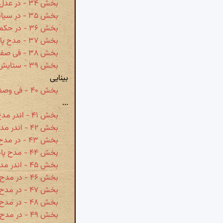
بخش ۳۴ - در عدل نمودن و ظلم کردن
بخش ۳۵ - در سیاست پادشاه
بخش ۳۶ - در حکم راندن پادشاه
بخش ۳۷ - مدح پادشاه به ترتیب کواکب و بروج دوازده‌گانه
بخش ۳۸ - فی صفة‌العلماء و امراء الدولة القاهرة و صفة غلمانه و جنده کثرهم‌اللٰه
بخش ۳۹ - ستایش امیرجلال‌الدولة ابوالفتح دولتشاه‌بن بهرامشاه ابن مسعود اناراللٰه براهینهم
بینایی
بخش ۴۰ - فی وصف‌الحال و تمام مدایح السلطان والوزراء والقضاة
...
بخش ۴۱ - اندر مدح وزراء و صدور و قضاة گوید
بخش ۴۲ - اندر مدح صدرالامام تاج‌الوزراء ابی‌محمدبن الحسن‌بن منصور گوید
بخش ۴۳ - در مدح نظام‌الملک ابونصر محمدبن عبدالحمیدالمستوفی
بخش ۴۴ - مدح پادشاه به ترتیب کواکب و بروج دوازده‌گانه
بخش ۴۵ - اندر مدح اصحاب دیوان و ارباب قلم و مشایخ کثرهم‌اللٰه
بخش ۴۶ - در مدح اقضی‌القضاة جمال‌الدین ابوالقاسم محمودبن محمدالاثیری
بخش ۴۷ - در مدح اقضی‌القضاة نجم‌الدین ابوالمعالی‌بن یوسف‌بن احمد الحدادی
بخش ۴۸ - در مدح شیخ‌الامام جمال‌الدین ابونصر احمدبن محمدبن سلیمان الصغانی
بخش ۴۹ - در مدح صدرالدین شمس‌الائمه ابوطاهر عمر