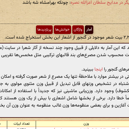
: چونکه بهرامشاه شه باشد
آمار
واژگان
خوانش‌ها
پربازدیدها
 که این آمار به دلایلی از قبیل وجود چند نسخه از آثار شعرا در سایت (مث
ت محسوب شدن مصرع‌های بند قالبهای ترکیبی مثل مخمس‌ها تقریبی
رهای گنجور را
اینجا
ببینید.
ی در بیشتر موارد با ملاحظهٔ تنها یک مصرع از شعر صورت گرفته و امکان
شتباه در تشخیص وزنهای قابل تبدیل از قبیل وزن مثنوی مولوی به ج
ف) وجود دارد. وزن‌یابی ماشینی نیز که جدیداً با استفاده از امکانا
ً خطا دارد. برخی از بخشها شامل اشعاری با بیش از یک وزن هستند ک
ات آغازین و برای بعضی منظومه‌ها وزن غالب منظومه به عنوان وزن آن 
وزن
تعداد ابیات
د