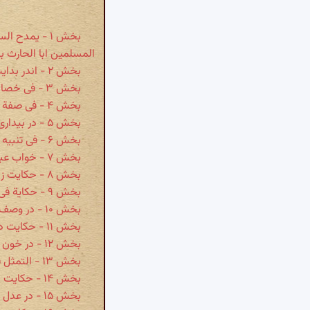
بخش ۱ - یمدح
المسلمین ابا الحارث ب
بخش ۲ - اندر بدایت پادشاهی بهرامشاه
بخش ۳ - فی خصاله و فضیلته
بخش ۴ - فی صفة سهمه و اقباله
بخش ۵ - در بیداری از خواب غفلت گوید
بخش ۶ - فی تنبیه الملک و کلمة الحق بغیر المداهنة
بخش ۷ - خواب عبداللٰه بن عمر بن الخطاب
بخش ۸ - حکایت زن دادخواه با سلطان محمود
بخش ۹ - حکایة فی عفوالملک و عدله
بخش ۱۰ - در وصف بدان گوید
بخش ۱۱ - حکایت در عدل سلطان
بخش ۱۲ - در خون ناحق ریختن حکایت مأمون
بخش ۱۳ - التمثل فی عصمة قتل المظلوم
بخش ۱۴ - حکایت در حلم و بردباری نوشیروان
بخش ۱۵ - در عدل پادشاه و صفت آن