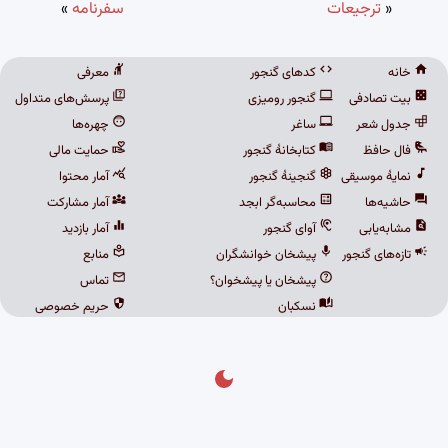
«
ترجیعات
سفرنامه
»
خانه
کدهای گنجور
معرفی
بیت تصادفی
گنجور رومیزی
پرسش‌های متداول
جدول شعر
ساغر
چهره‌ها
فال حافظ
کتابخانهٔ گنجور
حمایت مالی
نمایهٔ موسیقی
گنجینهٔ گنجور
آمار محتوا
حاشیه‌ها
محاسبه‌گر ابجد
آمار مشارکت
مشابه‌یابی
آوای گنجور
آمار بازدید
تازه‌های گنجور
پیشخان خوانشگران
منابع
پیشخان یا پیشخوان؟
تماس
نسکبان
حریم خصوصی