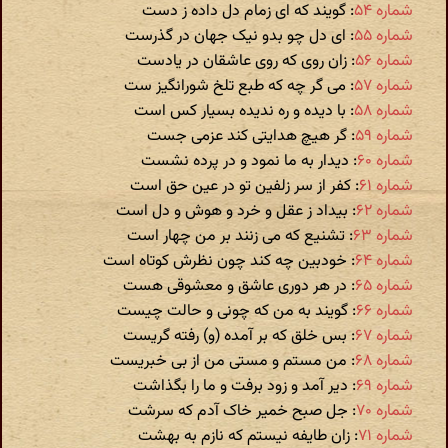
شماره ۵۴
: گویند که ای زمام دل داده ز دست
شماره ۵۵
: ای دل چو بدو نیک جهان در گذرست
شماره ۵۶
: زان روی که روی عاشقان در یادست
شماره ۵۷
: می گر چه که طبع تلخ شورانگیز ست
شماره ۵۸
: با دیده و ره ندیده بسیار کس است
شماره ۵۹
: گر هیچ هدایتی کند عزمی جست
شماره ۶۰
: دیدار به ما نمود و در پرده نشست
شماره ۶۱
: کفر از سر زلفین تو در عین حق است
شماره ۶۲
: بیداد ز عقل و خرد و هوش و دل است
شماره ۶۳
: تشنیع که می زنند بر من چهار است
شماره ۶۴
: خودبین چه کند چون نظرش کوتاه است
شماره ۶۵
: در هر دوری عاشق و معشوقی هست
شماره ۶۶
: گویند به من که چونی و حالت چیست
شماره ۶۷
: بس خلق که بر آمده (و) رفته گریست
شماره ۶۸
: من مستم و مستی من از بی خبریست
شماره ۶۹
: دیر آمد و زود برفت و ما را بگذاشت
شماره ۷۰
: جل صبح خمیر خاک آدم که سرشت
شماره ۷۱
: زان طایفه نیستم که نازم به بهشت