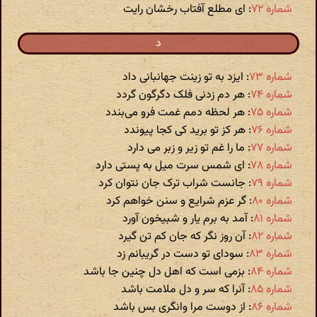
شماره ۷۲
: ای مطلع آفتاب رخشان رایت
د
شماره ۷۳
: ایزد به تو زینت جهانبانی داد
شماره ۷۴
: هر دم زدنی فلک دگرگون گردد
شماره ۷۵
: هر لحظه دمم غمت فرو می‌بندد
شماره ۷۶
: هر کز تو برید کی کجا پیوندد
شماره ۷۷
: ما را غم تو زیر و زبر می دارد
شماره ۷۸
: ای شمس سرت میل به پستی دارد
شماره ۷۹
: جانست شراب ترک جان نتوان کرد
شماره ۸۰
: گر عزم شرایع و سنن خواهم کرد
شماره ۸۱
: آمد به برم یار و شبیخون آورد
شماره ۸۲
: آن روز نگر که جان کم تن گیرد
شماره ۸۳
: سودای تو دست در گریبانم زد
شماره ۸۴
: بزمی است که اهل دل چنین جا باشد
شماره ۸۵
: آنرا که سر و دل ملامت باشد
شماره ۸۶
: از دوست مرا وانگری بس باشد