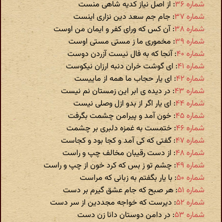
شماره ۳۶
: از اصل نیاز کدیه شاهی منست
شماره ۳۷
: جام جم سعد دین نزاری اینست
شماره ۳۸
: آن کس که ورای کفر و ایمان من اوست
شماره ۳۹
: مخموری ما ز مستی مستی اوست
شماره ۴۰
: آنجا که به فال نیست آزردن دوست
شماره ۴۱
: ای گوشت خران دنبه ارزان نیکوست
شماره ۴۲
: ای یار حجاب ما همه از ماییست
شماره ۴۳
: در دیده ی ابر این زمستان نم نیست
شماره ۴۴
: ای یار اگر از بدو ازل وصلی نیست
شماره ۴۵
: خون آمد و پیرامن چشمت بگرفت
شماره ۴۶
: ختمست به غمزه دلبری بر چشمت
شماره ۴۷
: گفتی که کی آمد و کجا بود و کجاست
شماره ۴۸
: از دست رقیبان مخالف چپ و راست
شماره ۴۹
: چشم تو ز بس که کرد خون از چپ و راست
شماره ۵۰
: با یار بگفتم به زبانی که مراست
شماره ۵۱
: هر صبح که جام عشق گیرم بر دست
شماره ۵۲
: دیرست که خواجه مجددین از سر دست
شماره ۵۳
: در دامن دوستان دانا زن دست