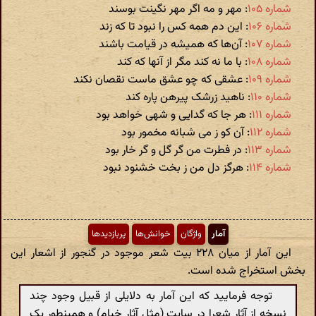
شماره ۱۰۵
: مهر و مه اگر مهر نگینت بوسند
شماره ۱۰۶
: این دم همه کس را نبود تا که زند
شماره ۱۰۷
: آن‌ها که همیشه در قیامت باشند
شماره ۱۰۸
: با ما نه کند مگر از آنها که کند
شماره ۱۰۹
: عشقی که چو عشق ماست نقصان نکند
شماره ۱۱۰
: ناهید زرشک پیرهن پاره کند
شماره ۱۱۱
: هر جا که گدایی و شهی خواهد بود
شماره ۱۱۲
: آن کو ز می شبانه مخمور بود
شماره ۱۱۳
: در فطرت من گر گل و گر خار بود
شماره ۱۱۴
: هرگز دل من ز بخت خشنود نبود
آمار
واژگان
خوانش‌ها
پربازدیدها
این آمار از میان ۲۲۸ بیت شعر موجود در گنجور از اشعار این
بخش استخراج شده است.
توجه فرمایید که این آمار به دلایلی از قبیل وجود چند
نسخه از آثار شعرا در سایت (مثل آثار خیام) و همینطور یک