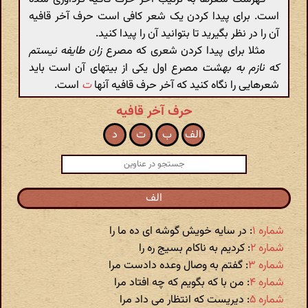
است. برای پیدا کردن یک شعر کافی است حرف آخر قافیه
آن را در نظر بگیرید تا بتوانید آن را پیدا کنید.
مثلا برای پیدا کردن شعری که مصرع
زان طایفه نیستم
که نازم به بهشت
مصرع اول یکی از بیتهای آن است باید
شعرهایی را نگاه کنید که آخر حرف قافیه آنها
ت
است.
حرف آخر قافیه
الف
ب
ت
د
الف
شماره ۱
: در سایه خویش گوشه ای ده ما را
شماره ۲
: کردیم به ناکام بسیج ره را
شماره ۳
: گفتم به وصال وعده دادست مرا
شماره ۴
: من با که بگویم که چه افتاد مرا
شماره ۵
: دیریست که انتظار می داد مرا