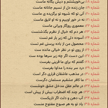
شماره ۱۸
: بی‌خویشتنم و دیش یگانه ماست
شماره ۱۹
: جان زنده دل از نسیم جانانه ماست
شماره ۲۰
: آنی تو که شیوه تو برگزیده ی ماست
شماره ۲۱
: نه در خور اوییم و نه او لایق ماست
شماره ۲۲
: معموری روزگار ویرانی ماست
شماره ۲۳
: هر دم که خیال از نظرم بگذشتست
شماره ۲۴
: آسوده دلی که زیر بار غم تست
شماره ۲۵
: محصول من از باده پرستی غم تست
شماره ۲۶
: از روی تو در نظر خیالی مانده ست
شماره ۲۷
: این دست اگر چه زیر سرها بوده ست
شماره ۲۸
: گفتم که برای ما قرینی بفرست
شماره ۲۹
: درد سر بنده را مداوا بفرست
شماره ۳۰
: در مذهب عاشقان قراری دگر است
شماره ۳۱
: ما کافر عشقیم مسلمان دگرست
شماره ۳۲
: در عالم عقل مدخل عشق خوشست
شماره ۳۳
: هر چند که اضطراب بیش از پیش است
شماره ۳۴
: آب دهن و دلت اگر تاریکست
شماره ۳۵
: یاد تو به هر صبوح مفتوح منست