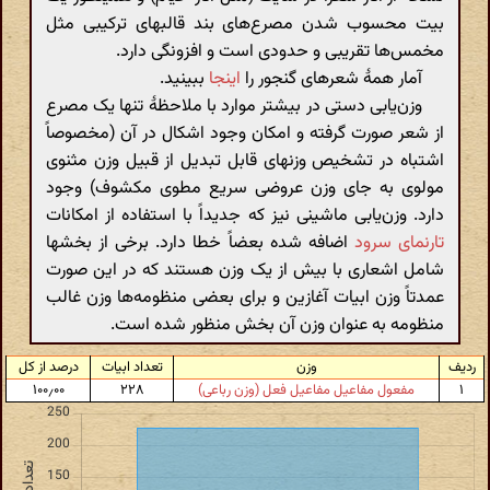
بیت محسوب شدن مصرع‌های بند قالبهای ترکیبی مثل
مخمس‌ها تقریبی و حدودی است و افزونگی دارد.
آمار همهٔ شعرهای گنجور را
اینجا
ببینید.
وزن‌یابی دستی در بیشتر موارد با ملاحظهٔ تنها یک مصرع
از شعر صورت گرفته و امکان وجود اشکال در آن (مخصوصاً
اشتباه در تشخیص وزنهای قابل تبدیل از قبیل وزن مثنوی
مولوی به جای وزن عروضی سریع مطوی مکشوف) وجود
دارد. وزن‌یابی ماشینی نیز که جدیداً با استفاده از امکانات
تارنمای سرود
اضافه شده بعضاً خطا دارد. برخی از بخشها
شامل اشعاری با بیش از یک وزن هستند که در این صورت
عمدتاً وزن ابیات آغازین و برای بعضی منظومه‌ها وزن غالب
منظومه به عنوان وزن آن بخش منظور شده است.
ردیف
وزن
تعداد ابیات
درصد از کل
۱
مفعول مفاعیل مفاعیل فعل (وزن رباعی)
۲۲۸
۱۰۰٫۰۰