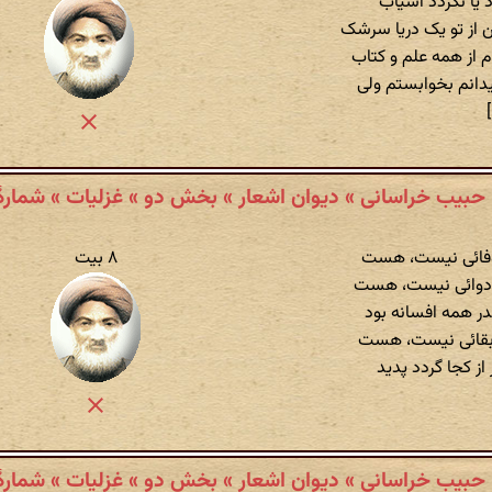
 یا نگردد آسیاب
از تو یک دریا سرشک
 از همه علم و کتاب
دانم بخوابستم ولی
[
 حبیب خراسانی » دیوان اشعار » بخش دو » غزلیات » شمارهٔ ۳
ا وفائی نیست، هست
۸ بیت
ا دوائی نیست، هست
ر همه افسانه بود
بقائی نیست، هست
ز کجا گردد پدید
 حبیب خراسانی » دیوان اشعار » بخش دو » غزلیات » شمارهٔ ۵