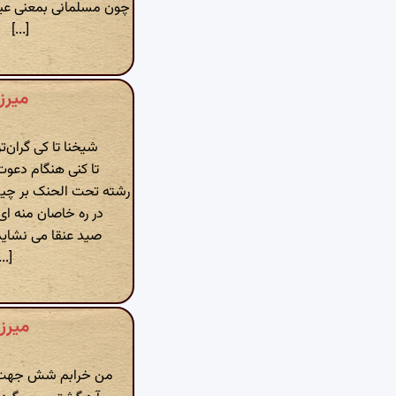
چون مسلمانی بمعنی عین
[...]
میرز
شیخنا تا کی گران‌تر
تا کنی هنگام دعوت 
رشته تحت الحنک بر چی
در ره خاصان منه ای
صید عنقا می نشاید
...]
میرزا
من خرابم شش جهت آب