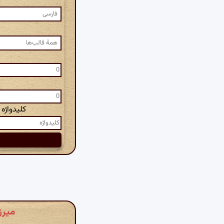
کلیدواژه
میرز