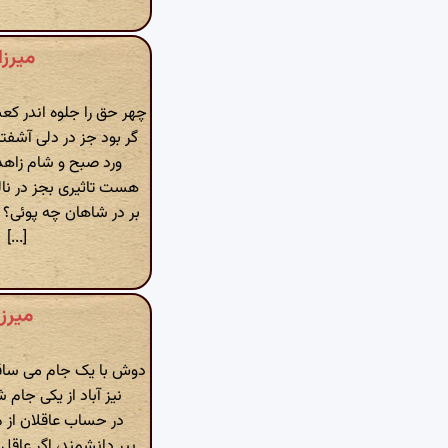
میرزا
چهر حق را جلوه اندر کع
گر بود جز در دلی آشفت
ورد صبح و شام زاهد ر
هست تاثیری بجز در نا
بر در شاهان چه پوئی؟ ا
[...]
میرزا
دوش با یک جام می ساق
نیز آباد از یکی جام
در حساب عاقلان از م
پیر دانشمند، اگر عاق