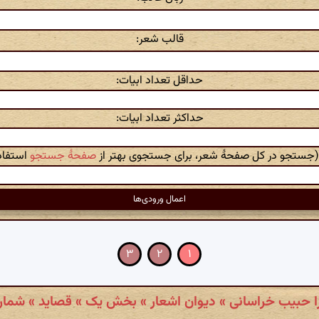
قالب شعر:
حداقل تعداد ابیات:
حداکثر تعداد ابیات:
 (جستجو در کل صفحهٔ شعر، برای جستجوی بهتر از
صفحهٔ جستجو
استفاده
۳
۲
۱
ا حبیب خراسانی » دیوان اشعار » بخش یک » قصاید » شمارهٔ