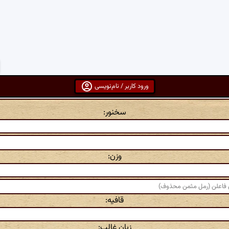
ورود کاربر / نام‌نویسی
سخنور:
وزن:
قافیه:
زبان غالب: