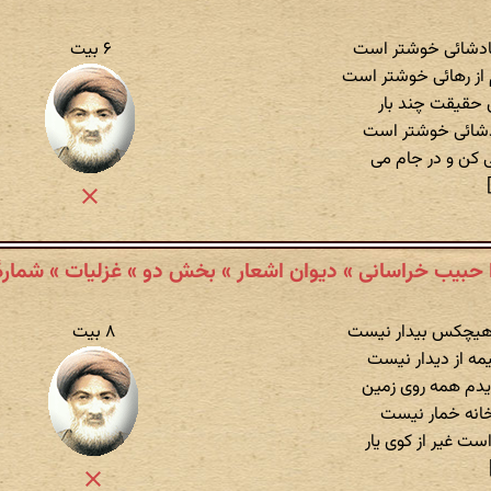
پادشائی خوشتر است
۶ بیت
 از رهائی خوشتر است
ی حقیقت چند بار
ادشائی خوشتر است
ی کن و در جام می
[
 حبیب خراسانی » دیوان اشعار » بخش دو » غزلیات » شمارهٔ ۶
 هیچکس بیدار نیست
۸ بیت
یمه از دیدار نیست
دم همه روی زمین
خانه خمار نیست
ت غیر از کوی یار