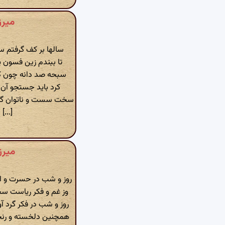
میرز
سالها بر کف گرفتم س
تا ببندم زین فسون پا
سبحه صد دانه چون کار
کرد باید جستجو آن گ
سخت سست و ناتوان گش
[...]
میرز
روز و شب در حسرت و ان
وز غم و فکر ریاست سخ
روز و شب در فکر گرد آ
همچنین دلخسته و رنجو