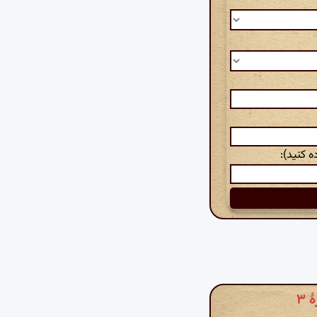
 کنید):
 ۳