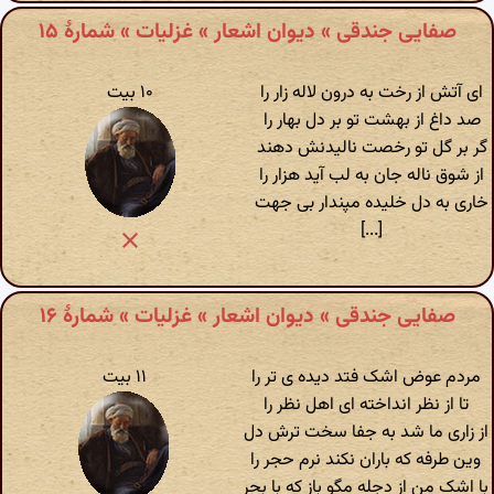
صفایی جندقی » دیوان اشعار » غزلیات » شمارهٔ ۱۵
ای آتش از رخت به درون لاله زار را
۱۰ بیت
صد داغ از بهشت تو بر دل بهار را
گر بر گل تو رخصت نالیدنش دهند
از شوق ناله جان به لب آید هزار را
خاری به دل خلیده مپندار بی جهت
[...]
صفایی جندقی » دیوان اشعار » غزلیات » شمارهٔ ۱۶
مردم عوض اشک فتد دیده ی تر را
۱۱ بیت
تا از نظر انداخته ای اهل نظر را
از زاری ما شد به جفا سخت ترش دل
وین طرفه که باران نکند نرم حجر را
با اشک من از دجله مگو باز که با بحر