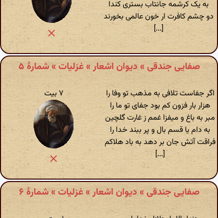
به یک کرشمه جانتاب بستری کندا
دو چشم کافرت ار خون عالمی بخورند
[...]
صفایی جندقی » دیوان اشعار » غزلیات » شمارهٔ ۵
اگر جفاست تلافی به مذهب تو وفا را
۷ بیت
هزار بار فزون کم بود جفای تو ما را
مبر به باغ و میفزا غمم ز غارت گلچین
به دام یا قسم بال و پر ببند خدا را
فراقت آتش جان بر دهد به باد هلاکم
[...]
صفایی جندقی » دیوان اشعار » غزلیات » شمارهٔ ۶