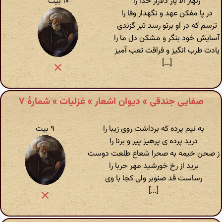
زنهار الا یار دلازار خدا را
۱۰ بیت
در پا مفکن عهد و نگهدار وفا را
ترسم که در او برتو رسد تیر گزندی
آسایش خود بنگر و مشکن دل ما را
یادت طرب انگیز و فراقت تعب آمیز
[...]
صفایی جندقی » دیوان اشعار » غزلیات » شمارهٔ ۷
به نیم پرده که برداشت روی زیبا را
۹ بیت
درید پرده ی پرهیز پیر و برنا را
ز صحن خیمه به صحرا شعاع طلعت دوست
برید از رخ خورشید مهر حربا را
رساست قد صنوبر ولی کجا با وی
[...]