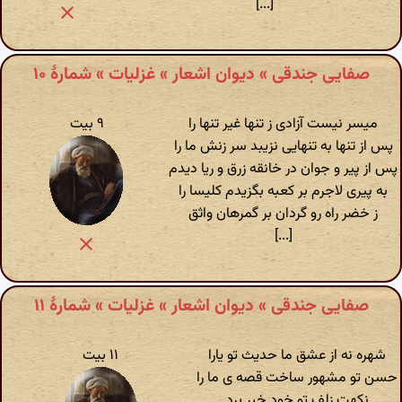
[...]
صفایی جندقی » دیوان اشعار » غزلیات » شمارهٔ ۱۰
میسر نیست آزادی ز تنها غیر تنها را
۹ بیت
پس از تنها به تنهایی نزیبد سر زنش ما را
پس از پیر و جوان در خانقه زرق و ریا دیدم
به پیری لاجرم بر کعبه بگزیدم کلیسا را
ز خضر راه رو گردان بر گمرهان واثق
[...]
صفایی جندقی » دیوان اشعار » غزلیات » شمارهٔ ۱۱
شهره نه از عشق ما حدیث تو یارا
۱۱ بیت
حسن تو مشهور ساخت قصه ی ما را
نکهت زلف تو خود خبر برد