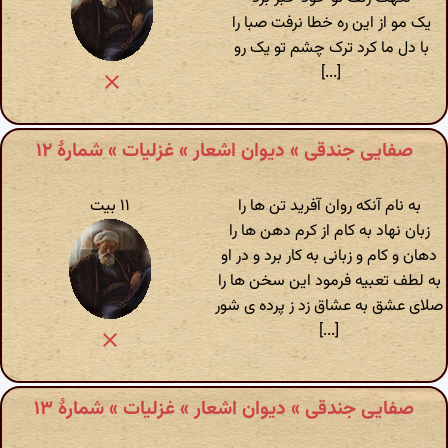
یک مو از این ره خطا نرفت صبا را
با دل ما کرد ترک چشم تو یک رو
[...]
صفایی جندقی » دیوان اشعار » غزلیات » شمارهٔ ۱۲
به نام آنکه روان آفرید تن ها را
۱۱ بیت
زبان نهاد به کام از کرم دهن ها را
دهان و کام و زبانی به کار برد و در او
به لطف تعبیه فرمود این سخن ها را
صلای عشق به عشاق زد ز پرده ی شور
[...]
صفایی جندقی » دیوان اشعار » غزلیات » شمارهٔ ۱۳