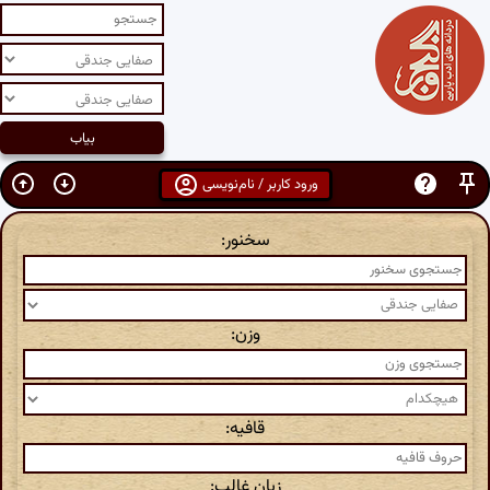
ورود کاربر / نام‌نویسی
سخنور:
وزن:
قافیه:
زبان غالب: