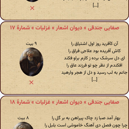
[...]
صفایی جندقی » دیوان اشعار » غزلیات » شمارهٔ ۱۷
آن کآفرید روز اول اشتیاق را
۹ بیت
کاش آفریده بود علاجی فراق را
ای دل سرشک برده ز کارم براو فکند
افکندم از نظر چو تو فرزند عاق را
جانم به لب رسید و دل از هجر وارهید
[...]
صفایی جندقی » دیوان اشعار » غزلیات » شمارهٔ ۱۸
بهار آمد صبا زد چاک پیراهن به بر گل را
۸ بیت
چرا چون فصل دی آهنگ خاموشی است بلبل را