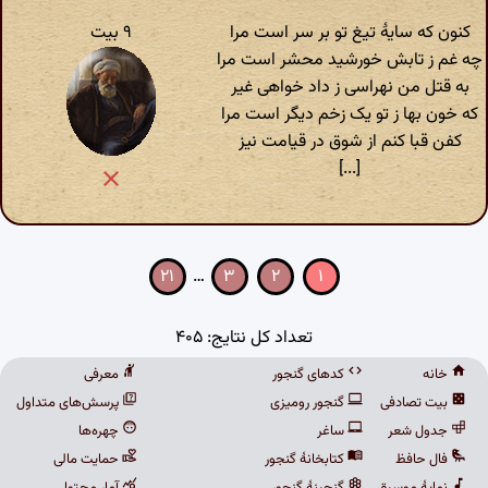
کنون که سایهٔ تیغ تو بر سر است مرا
۹ بیت
چه غم ز تابش خورشید محشر است مرا
به قتل من نهراسی ز داد خواهی غیر
که خون بها ز تو یک زخم دیگر است مرا
کفن قبا کنم از شوق در قیامت نیز
[...]
۲۱
…
۳
۲
۱
تعداد کل نتایج: ۴۰۵
خانه
کدهای گنجور
معرفی
بیت تصادفی
گنجور رومیزی
پرسش‌های متداول
جدول شعر
ساغر
چهره‌ها
فال حافظ
کتابخانهٔ گنجور
حمایت مالی