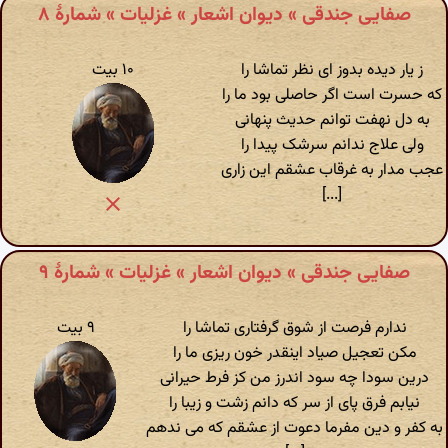
صفایی جندقی » دیوان اشعار » غزلیات » شمارهٔ ۸
ز یار دیده بدوز ای نظر تماشا را
۱۰ بیت
که حسرت است اگر حاصلی بود ما را
به دل نهفت توانم حدیث پنهانی
ولی علاج ندانم سرشک پیدا را
عجب مدار به غرقاب عشقم این زاری
[...]
صفایی جندقی » دیوان اشعار » غزلیات » شمارهٔ ۹
ندارم فرصت از شوق گرفتاری تماشا را
۹ بیت
مکن تعجیل صیاد اینقدر خون ریزی ما را
درین سودا چه سود اندرز من کز فرط حیرانی
نیابم فرق پای از سر که دانم زشت و زیبا را
به کفر و دین مفرما دعوت از عشقم که می ندهم