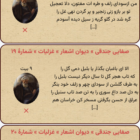
من ازسودای زلف و طره ات مفتون، دلا تعجیل
تو بر بازو زنی زنجیر و پر گردن نهی غل را
گره شد در گلو گریه ز سیل دیده آسودم
[...]
صفایی جندقی » دیوان اشعار » غزلیات » شمارهٔ ۱۹
الا ای باغبان بگذار یا بلبل دمی گل را
۹ بیت
که تاب هجر گل تا سال دیگر نیست بلبل را
به طرف گلشن از سودای چهر و زلف خود بنگر
به دل صد داغ سوری را به تن صد تاب سنبل را
عراق از حسن بگرفتی مسخر کن خراسان هم
[...]
صفایی جندقی » دیوان اشعار » غزلیات » شمارهٔ ۲۰