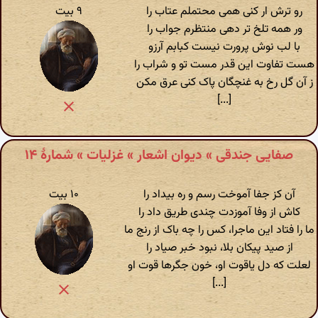
رو ترش ار کنی همی محتملم عتاب را
۹ بیت
ور همه تلخ تر دهی منتظرم جواب را
با لب نوش پرورت نیست کبابم آرزو
هست تفاوت این قدر مست تو و شراب را
ز آن گل رخ به غنچگان پاک کنی عرق مکن
[...]
صفایی جندقی » دیوان اشعار » غزلیات » شمارهٔ ۱۴
آن کز جفا آموخت رسم و ره بیداد را
۱۰ بیت
کاش از وفا آموزدت چندی طریق داد را
ما را فتاد این ماجرا، کس را چه باک از رنج ما
از صید پیکان بلا، نبود خبر صیاد را
لعلت که دل یاقوت او، خون جگرها قوت او
[...]