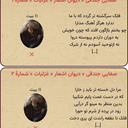
صفایی جندقی » دیوان اشعار » غزلیات » شمارهٔ ۱
فلک سرگشته تر گردد که با ما
۱۱ بیت
ندارد هرگز آهنگ مدارا
چو بختم باژگون افتد که چون خویش
به دوران داردم پیوسته دروا
نه ازتوحید آسودم نه از شرک
[...]
صفایی جندقی » دیوان اشعار » غزلیات » شمارهٔ ۲
مر‌‌‌ا دل خسته تر باید ز خارا
۱۱ بیت
که در دست غمت پایم شکیبا
بدین منظر به مینو گر درآیی
رود در پرده از شرم تو حورا
فلک تا نطفه راندت ای پری دخت
[...]