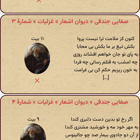
صفایی جندقی » دیوان اشعار » غزلیات » شمارهٔ ۳
کنون کز ملامت ترا نیست پروا
۱۱ بیت
بکش تیغ بر ما بکش بی محابا
به پای تو جان خواهم افشاند روزی
چه امشب به قتلم رسانی چه فردا
به خون ریزیم حکم کن بی غرامت
[...]
صفایی جندقی » دیوان اشعار » غزلیات » شمارهٔ ۴
اگر رخ تو بدین دست دلبری کندا
۹ بیت
به مهر خود مه و خورشید مشتری کندا
از آن دو جادوی بیمار صد چو جالینوس