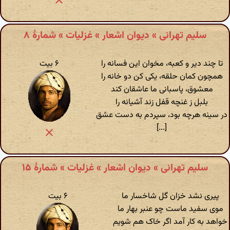
سلیم تهرانی » دیوان اشعار » غزلیات » شمارهٔ ۸
تا چند دیر و کعبه، مخوان این فسانه را
۶ بیت
همچون کمان حلقه، یکی کن دو خانه را
معشوق، پاسبانی ما عاشقان کند
بلبل ز غنچه قفل زند آشیانه را
در سینه هرچه بود، سپردم به دست عشق
[...]
سلیم تهرانی » دیوان اشعار » غزلیات » شمارهٔ ۱۵
پیری نشد خزان گل شاخسار ما
۶ بیت
موی سفید ماست چو عنبر بهار ما
خواهد به کار آمد اگر خاک هم شویم