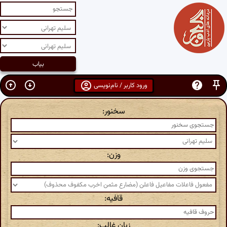
ورود کاربر / نام‌نویسی
سخنور:
وزن:
قافیه:
زبان غالب: