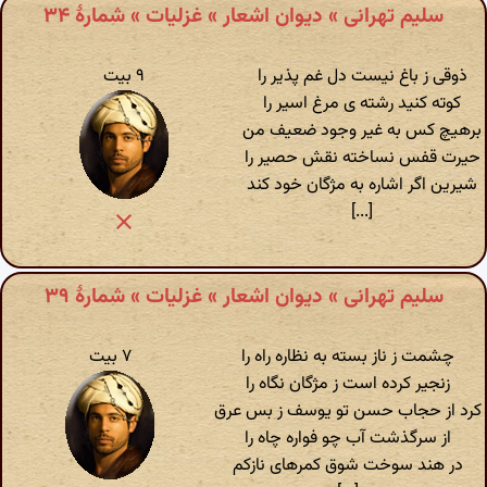
سلیم تهرانی » دیوان اشعار » غزلیات » شمارهٔ ۳۴
ذوقی ز باغ نیست دل غم پذیر را
۹ بیت
کوته کنید رشته ی مرغ اسیر را
برهیچ کس به غیر وجود ضعیف من
حیرت قفس نساخته نقش حصیر را
شیرین اگر اشاره به مژگان خود کند
[...]
سلیم تهرانی » دیوان اشعار » غزلیات » شمارهٔ ۳۹
چشمت ز ناز بسته به نظاره راه را
۷ بیت
زنجیر کرده است ز مژگان نگاه را
کرد از حجاب حسن تو یوسف ز بس عرق
از سرگذشت آب چو فواره چاه را
در هند سوخت شوق کمرهای نازکم