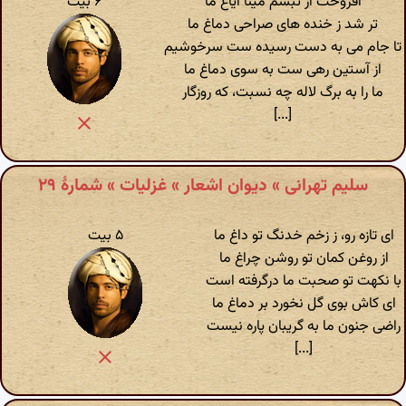
افروخت از تبسم مینا ایاغ ما
۶ بیت
تر شد ز خنده های صراحی دماغ ما
تا جام می به دست رسیده ست سرخوشیم
از آستین رهی ست به سوی دماغ ما
ما را به برگ لاله چه نسبت، که روزگار
[...]
سلیم تهرانی » دیوان اشعار » غزلیات » شمارهٔ ۲۹
ای تازه رو، ز زخم خدنگ تو داغ ما
۵ بیت
از روغن کمان تو روشن چراغ ما
با نکهت تو صحبت ما درگرفته است
ای کاش بوی گل نخورد بر دماغ ما
راضی جنون ما به گریبان پاره نیست
[...]