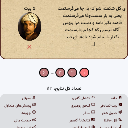
ای گل شکفته شو که به جا می‌فرستمت
۵ بیت
یعنی به یار سست‌وفا می‌فرستمت
قاصد بگیر نامه و دست مرا ببوس
آگاه نیستی که کجا می‌فرستمت
بگذار تا تمام شود نامه، ای صبا
[...]
۶
…
۳
۲
۱
تعداد کل نتایج: ۱۱۳
خانه
کدهای گنجور
معرفی
بیت تصادفی
گنجور رومیزی
پرسش‌های متداول
جدول شعر
ساغر
چهره‌ها
فال حافظ
کتابخانهٔ گنجور
حمایت مالی