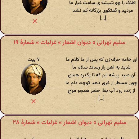
افلاک را چو شیشه ی ساعت غبار ما
مردیم و گفتگوی بزرگانه کم نشد
[...]
سلیم تهرانی » دیوان اشعار » غزلیات » شمارهٔ ۱۹
ای خامه حرف زن که پس از ما کلام ما
۷ بیت
شاید به اهل راز رساند سلام ما
آن صید پیشه ایم که تا بگذرد همای
چون مسطر از غرور دهد کوچه، دام ما
از زنده رود آب بقا، خضر همچو موج
[...]
سلیم تهرانی » دیوان اشعار » غزلیات » شمارهٔ ۲۸