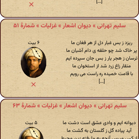
[...]
سلیم تهرانی » دیوان اشعار » غزلیات » شمارهٔ ۵۱
ریزد ز بس غبار دل از هر فغان ما
۶ بیت
پر خاک شد چو حلقه ی دام آشیان ما
ترسان ز هجر یار ز بس جان سپرده ایم
منقار زاغ زرد شد از استخوان ما
با قامت خمیده ره راست می رویم
[...]
سلیم تهرانی » دیوان اشعار » غزلیات » شمارهٔ ۶۳
دیوانه ایم و وادی عشق است دشت ما
۵ بیت
آید پیاده گل ز گلستان به گشت ما
از کس مپرس آنچه به ما رفته زین محیط