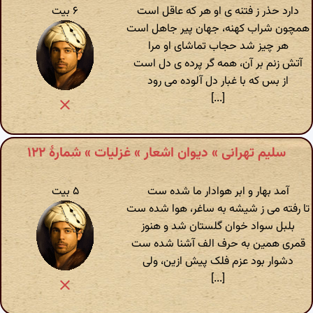
دارد حذر ز فتنه ی او هر که عاقل است
۶ بیت
همچون شراب کهنه، جهان پیر جاهل است
هر چیز شد حجاب تماشای او مرا
آتش زنم بر آن، همه گر پرده ی دل است
از بس که با غبار دل آلوده می رود
[...]
سلیم تهرانی » دیوان اشعار » غزلیات » شمارهٔ ۱۲۲
آمد بهار و ابر هوادار ما شده ست
۵ بیت
تا رفته می ز شیشه به ساغر، هوا شده ست
بلبل سواد خوان گلستان شد و هنوز
قمری همین به حرف الف آشنا شده ست
دشوار بود عزم فلک پیش ازین، ولی
[...]