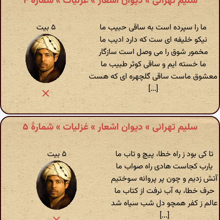
سلیم تهرانی » دیوان اشعار » غزلیات » شمارهٔ ۴
ما را سپرده است به ساقی حبیب ما
۵ بیت
نیکو خلیفه ای ست که دارد ادیب ما
مخمور شوق را می وصل است سازگار
ما خسته ایم و ساقی کوثر طبیب ما
معشوق ماست ساقی گلچهره ای که هست
[...]
سلیم تهرانی » دیوان اشعار » غزلیات » شمارهٔ ۵
تا کی بود ز راه خطا، پیچ و تاب ما
۵ بیت
یارب کجاست هادی راه صواب ما
آتش زدیم و چون پر پروانه سوختیم
حرف خطا، به آب نرفت از کتاب ما
عالم ز کفر همچو دل شب سیاه شد
[...]