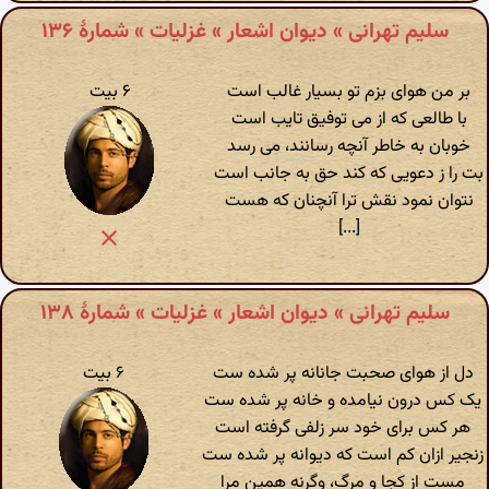
سلیم تهرانی » دیوان اشعار » غزلیات » شمارهٔ ۱۳۶
بر من هوای بزم تو بسیار غالب است
۶ بیت
با طالعی که از می توفیق تایب است
خوبان به خاطر آنچه رسانند، می رسد
بت را ز دعویی که کند حق به جانب است
نتوان نمود نقش ترا آنچنان که هست
[...]
سلیم تهرانی » دیوان اشعار » غزلیات » شمارهٔ ۱۳۸
دل از هوای صحبت جانانه پر شده ست
۶ بیت
یک کس درون نیامده و خانه پر شده ست
هر کس برای خود سر زلفی گرفته است
زنجیر ازان کم است که دیوانه پر شده ست
مست از کجا و مرگ، وگرنه همین مرا