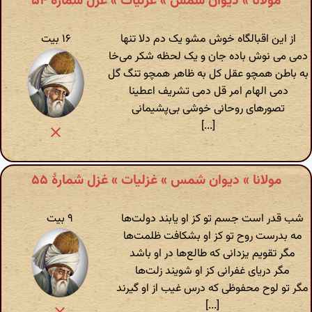
مولانا » دیوان شمس » غزلیات » غزل شمارهٔ ۵۴
از این اقبالگاه خوش مشو یک دم دلا تنها
۱۶ بیت
دمی می نوش باده جان و یک لحظه شکر می‌خا
به باطن همچو عقل کل به ظاهر همچو تنگ گل
دمی الهام امر قل دمی تشریف اعطینا
تصورهای روحانی خوشی بی‌پشیمانی
[...]
مولانا » دیوان شمس » غزلیات » غزل شمارهٔ ۵۵
شب قدر است جسم تو کز او یابند دولت‌ها
۹ بیت
مه بدرست روح تو کز او بشکافت ظلمت‌ها
مگر تقویم یزدانی که طالع‌ها در او باشد
مگر دریای غفرانی کز او شویند زلت‌ها
مگر تو لوح محفوظی که درس غیب از او گیرند
[...]