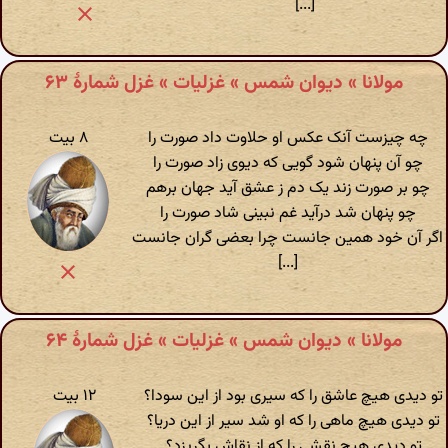
[...]
مولانا » دیوان شمس » غزلیات » غزل شمارهٔ ۶۳
چه چیزست آنک عکس او حلاوت داد صورت را
۸ بیت
چو آن پنهان شود گویی که دیوی زاد صورت را
چو بر صورت زند یک دم ز عشق آید جهان برهم
چو پنهان شد درآید غم نبینی شاد صورت را
اگر آن خود همین جانست چرا بعضی گران جانست
[...]
مولانا » دیوان شمس » غزلیات » غزل شمارهٔ ۶۴
تو دیدی هیچ عاشق را که سیری بود از این سودا؟
۱۲ بیت
تو دیدی هیچ ماهی را که او شد سیر از این دریا؟
تو دیدی هیچ نقشی را که از نقاش بگریزد؟