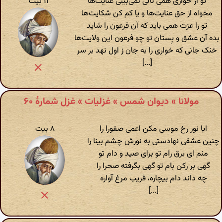
تو از خواری همی نالی نمی‌بینی عنایت‌ها
۱۱ بیت
مخواه از حق عنایت‌ها و یا کم کن شکایت‌ها
تو را عزت همی باید که آن فرعون را شاید
بده آن عشق و بِستان تو چو فرعون این ولایت‌ها
خنک جانی که خواری را به جان ز اول نهد بر سر
[...]
مولانا » دیوان شمس » غزلیات » غزل شمارهٔ ۶۰
ایا نور رخ موسی مکن اعمی صفورا را
۸ بیت
چنین عشقی نهادستی به نورش چشم بینا را
منم ای برق رام تو برای صید و دام تو
گهی بر رکن بام تو گهی بگرفته صحرا را
چه داند دام بیچاره‌، فریب مرغ آواره
[...]