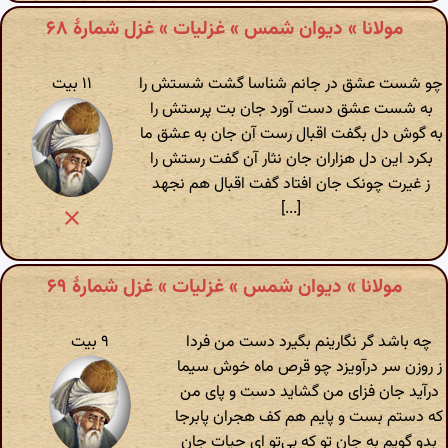
مولانا » دیوان شمس » غزلیات » غزل شمارهٔ ۶۸
چو شست عشق در جانم شناسا گشت شستش را
۱۱ بیت
به شست عشق دست آورد جان بت پرستش را
به گوش دل بگفت اقبال رست آن جان به عشق ما
بکرد این دل هزاران جان نثار آن گفت رستش را
ز غیرت چونک جان افتاد گفت اقبال هم نجهد
[...]
مولانا » دیوان شمس » غزلیات » غزل شمارهٔ ۶۹
چه باشد گر نگارینم بگیرد دست من فردا
۹ بیت
ز روزن سر درآویزد چو قرص ماه خوش سیما
درآید جان فزای من گشاید دست و پای من
که دستم بست و پایم هم کف هجران پابرجا
بدو گویم به جان تو که بی‌تو ای حیات جان