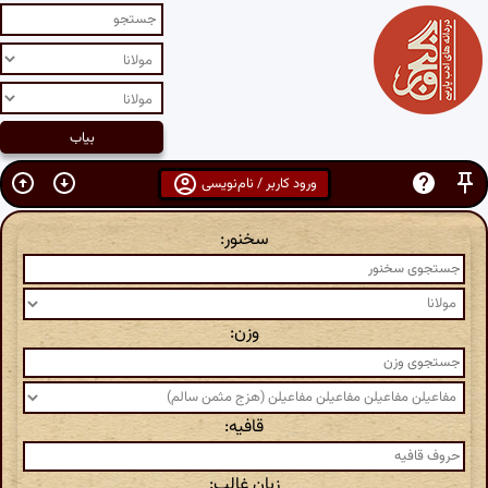
ورود کاربر / نام‌نویسی
سخنور:
وزن:
قافیه:
زبان غالب: