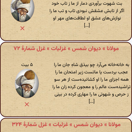
بت شهوت برآوردی دمار از ما ز تاب خود
اگر از تابش عشقش نبودی تاب و تب ما را
نوازش‌های عشق او لطافت‌های مهر او
[...]
مولانا » دیوان شمس » غزلیات » غزل شمارهٔ ۷۲
به خانه‌خانه می‌آرد چو بیذق شاهِ جان ما را
۵ بیت
عجب بردست یا ماتست زیر امتحان ما را
همه اجزای ما را او کشانیده‌ست از هر سو
تراشیده‌ست عالم را و معجون کرده زان ما را
ز حرص و شهوتی ما را مهاری کرده در بینی
[...]
مولانا » دیوان شمس » غزلیات » غزل شمارهٔ ۳۲۴