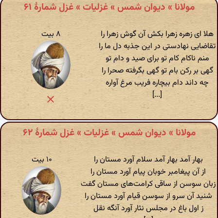
مولانا » دیوان شمس » غزلیات » غزل شمارهٔ ۶۱
هلا ای زهره زهرا بکش آن گوش زهرا را
۸ بیت
تقاضایی نهادستی در این جذبه دل ما را
منم ناکام کام تو برای صید و دام تو
گهی بر رکن بام تو گهی بگرفته صحرا را
چه داند دام بیچاره فریب مرغ آواره
[...]
مولانا » دیوان شمس » غزلیات » غزل شمارهٔ ۶۲
بهار آمد بهار آمد سلام آورد مستان را
۱۰ بیت
از آن پیغامبر خوبان پیام آورد مستان را
زبان سوسن از ساقی کرامت‌های مستان گفت
شنید آن سرو از سوسن قیام آورد مستان را
ز اول باغ در مجلس نثار آورد آنگه نقل