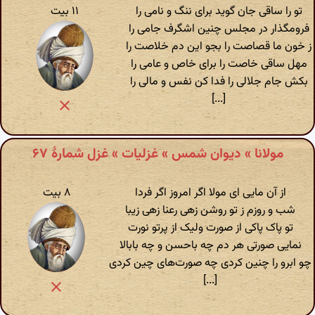
تو را ساقی جان گوید برای ننگ و نامی را
۱۱ بیت
فرومگذار در مجلس چنین اشگرف جامی را
ز خون ما قصاصت را بجو این دم خلاصت را
مهل ساقی خاصت را برای خاص و عامی را
بکش جام جلالی را فدا کن نفس و مالی را
[...]
مولانا » دیوان شمس » غزلیات » غزل شمارهٔ ۶۷
از آن مایی ای مولا اگر امروز اگر فردا
۸ بیت
شب و روزم ز تو روشن زهی رعنا زهی زیبا
تو پاک پاکی از صورت ولیک از پرتو نورت
نمایی صورتی هر دم چه باحسن و چه بابالا
چو ابرو را چنین کردی چه صورت‌های چین کردی
[...]