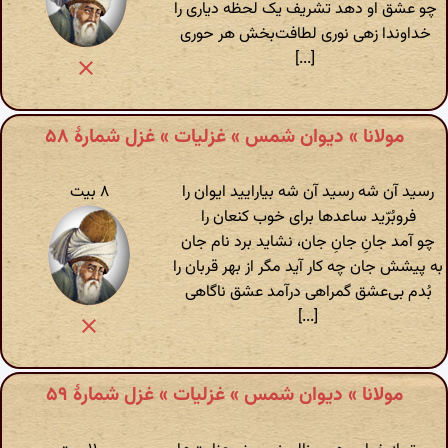
چو عشق او دهد تشریف یک لحظه دیاری را
خداوندا زهی نوری لطافت‌بخش هر حوری
[...]
مولانا » دیوان شمس » غزلیات » غزل شمارهٔ ۵۸
رسید آن شه رسید آن شه بیارایید ایوان را
۸ بیت
فروبُرّید ساعدها برای خوب کنعان را
چو آمد جانِ جانِ جان، نشاید برد نام جان
به پیشش جان چه کار آید مگر از بهر قربان را
بُدم بی‌عشق گمراهی درآمد عشق ناگاهی
[...]
مولانا » دیوان شمس » غزلیات » غزل شمارهٔ ۵۹