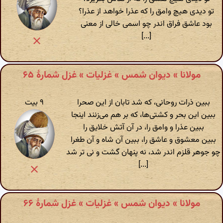
تو دیدی هیچ وامق را که عذرا خواهد از عذرا؟
بود عاشق فراق اندر چو اسمی خالی از معنی
[...]
مولانا » دیوان شمس » غزلیات » غزل شمارهٔ ۶۵
ببین ذرات روحانی، که شد تابان از این صحرا
۹ بیت
ببین این بحر و کشتی‌ها، که بر هم می‌زنند اینجا
ببین عذرا و وامق را، در آن آتش خلایق را
ببین معشوق و عاشق را، ببین آن شاه و آن طغرا
چو جوهر قلزم اندر شد‌، نه پنهان گشت و نی تر شد
[...]
مولانا » دیوان شمس » غزلیات » غزل شمارهٔ ۶۶