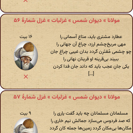
مولانا » دیوان شمس » غزلیات » غزل شمارهٔ ۵۶
عطارد مشتری باید‌، متاع آسمانی را
۱۶ بیت
مهی مریخ‌چشم ارزد‌، چراغ آن جهانی را
چو چشمی مُقتَرِن گردد بدان غیبی چراغ جان
ببیند بی‌قرینه او قرینان نهانی را
یکی جان‌ِ عجب باید که داند جان فدا کردن
[...]
مولانا » دیوان شمس » غزلیات » غزل شمارهٔ ۵۷
مسلمانان مسلمانان چه باید گفت یاری را
۹ بیت
که صد فردوس می‌سازد جمالش نیم خاری را
مکان‌ها بی‌مکان گردد زمین‌ها جمله کان گردد