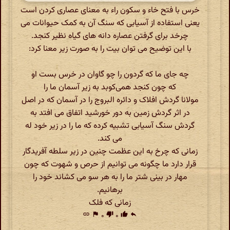
خرس با فتح خاء و سکون راء به معنای عصاری کردن است
یعنی استفاده از آسیابی که سنگ آن به کمک حیوانات می
چرخد برای گرفتن عصاره دانه های گیاه نظیر کنجد.
با این توضیح می توان بیت را به صورت زیر معنا کرد:
چه جای ما که گردون را چو گاوان در خرس بست او
که چون کنجد همی‌کوبد به زیر آسمان ما را
مولانا گردش افلاک و دائره البروج را در آسمان که در اصل
در اثر گردش زمین به دور خورشید اتفاق می افتد به
گردش سنگ آسیابی تشبیه کرده که ما را در زیر خود له
می کند.
زمانی که چرخ به این عظمت چنین در زیر سلطه آفریدگار
قرار دارد ما چگونه می توانیم از حرص و شهوت که چون
مهار در بینی شتر ما را به هر سو می کشاند خود را
برهانیم.
زمانی که فلک
link
flag
۰
thumb_down
۰
thumb_up
reply