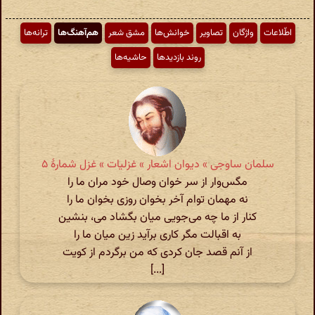
اطّلاعات
واژگان
تصاویر
خوانش‌ها
مشق شعر
هم‌آهنگ‌ها
ترانه‌ها
روند بازدیدها
حاشیه‌ها
سلمان ساوجی » دیوان اشعار » غزلیات » غزل شمارهٔ ۵
مگس‌وار از سر خوان وصال خود مران ما را
نه مهمان توام آخر بخوان روزی بخوان ما را
کنار از ما چه می‌جویی میان بگشاد می، بنشین
به اقبالت مگر کاری برآید زین میان ما را
از آنم قصد جان کردی که من برگردم از کویت
[...]