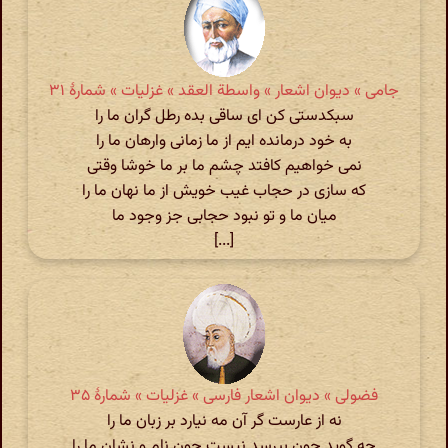
جامی » دیوان اشعار » واسطة العقد » غزلیات » شمارهٔ ۳۱
سبکدستی کن ای ساقی بده رطل گران ما را
به خود درمانده ایم از ما زمانی وارهان ما را
نمی خواهیم کافتد چشم ما بر ما خوشا وقتی
که سازی در حجاب غیب خویش از ما نهان ما را
میان ما و تو نبود حجابی جز وجود ما
[...]
فضولی » دیوان اشعار فارسی » غزلیات » شمارهٔ ۳۵
نه از عارست گر آن مه نیارد بر زبان ما را
چه گوید چون بپرسد نیست چون نام و نشان ما را