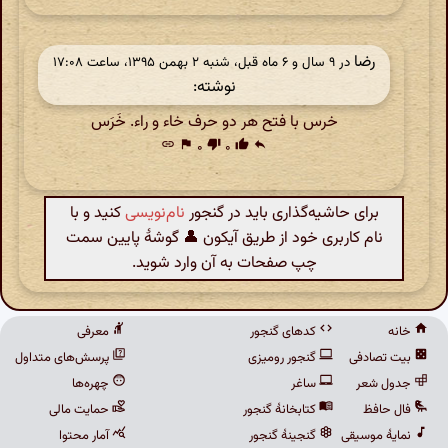
رضا
در ‫۹ سال و ۶ ماه قبل، شنبه ۲ بهمن ۱۳۹۵، ساعت ۱۷:۰۸
نوشته:
خرس با فتح هر دو حرف خاء و راء. خَرَس
link
flag
۰
thumb_down
۰
thumb_up
reply
برای حاشیه‌گذاری باید در گنجور
نام‌نویسی
کنید و با
نام کاربری خود از طریق آیکون 👤 گوشهٔ پایین سمت
چپ صفحات به آن وارد شوید.
خانه
کدهای گنجور
معرفی
بیت تصادفی
گنجور رومیزی
پرسش‌های متداول
جدول شعر
ساغر
چهره‌ها
فال حافظ
کتابخانهٔ گنجور
حمایت مالی
نمایهٔ موسیقی
گنجینهٔ گنجور
آمار محتوا