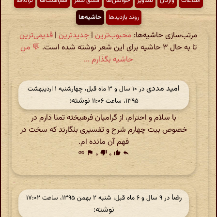
اطّلاعات
واژگان
تصاویر
خوانش‌ها
مشق شعر
هم‌آهنگ‌ها
ترانه‌ها
روند بازدیدها
حاشیه‌ها
مرتب‌سازی حاشیه‌ها:
محبوب‌ترین
|
جدیدترین
|
قدیمی‌ترین
تا به حال ۳ حاشیه برای این شعر نوشته شده است.
💬 من
حاشیه بگذارم ...
امید مددی
در ‫۱۰ سال و ۳ ماه قبل، چهارشنبه ۱ اردیبهشت
نوشته:
۱۳۹۵، ساعت ۱۱:۰۶
با سلام و احترام، از گرامیان فرهیخته تمنا دارم در
خصوص بیت چهارم شرح و تفسیری بنگارند که سخت در
فهم آن مانده ام.
link
flag
۰
thumb_down
۰
thumb_up
reply
رضا
در ‫۹ سال و ۶ ماه قبل، شنبه ۲ بهمن ۱۳۹۵، ساعت ۱۷:۰۲
نوشته: