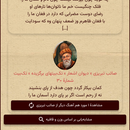
فلک چنگیست خم ما ناتوان‌ها تارهای او
رضای دوست مضرابی که دارد در فغان ما را
با فغان ظاهرم وز ضعف پنهان وه که سودایت
[...]
صائب تبریزی » دیوان اشعار » تک‌بیتهای برگزیده » تک‌بیت
شمارهٔ ۳۰
کمان بیکار گردد چون هدف از پای بنشیند
نه از رحم است اگر بر پای دارد آسمان ما را
مشاهدهٔ ۱ مورد هم آهنگ دیگر از صائب تبریزی
مشابه‌یابی بر اساس وزن و قافیه