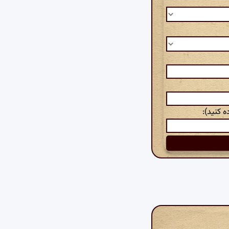
 کنید):