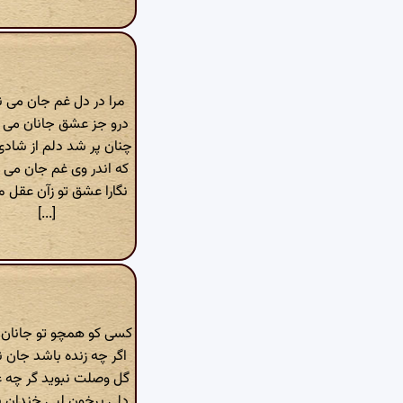
مرا در دل غم جان می 
درو جز عشق جانان می 
چنان پر شد دلم از شاد
که اندر وی غم جان می 
نگارا عشق تو زآن عقل م
[...]
کسی کو همچو تو جانان ن
اگر چه زنده باشد جان ن
گل وصلت نبوید گر چه 
دلی پرخون لبی خندان ن