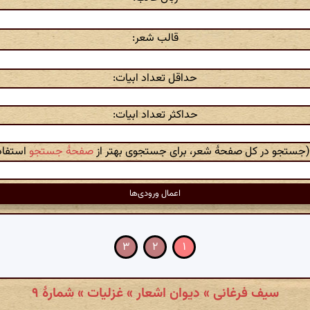
قالب شعر:
حداقل تعداد ابیات:
حداکثر تعداد ابیات:
 (جستجو در کل صفحهٔ شعر، برای جستجوی بهتر از
صفحهٔ جستجو
استفاده
۳
۲
۱
سیف فرغانی » دیوان اشعار » غزلیات » شمارهٔ ۹