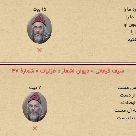
ما را
۱۵ بیت
ما را
ون او
 را
تیم
سیف فرغانی » دیوان اشعار » غزلیات » شمارهٔ ۴۷
رگس مست
۷ بیت
 از دست
اوفتادند
نه آن مست
 یا نیست