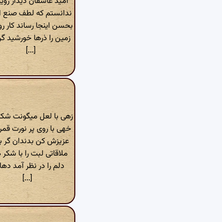
امید عاشقان دیدار روی
ندانستم که لطف صنع ای
بحسن اینجا رساند کار ر
زمین را ذرها خورشید گر
[...]
زهی با لعل میگونت شک
خهی با روی پر نورت قم
عزیزش کن بدندان گر ب
ملاقاتی لبت را با شکر
دلم را در نظر آمد ده
[...]