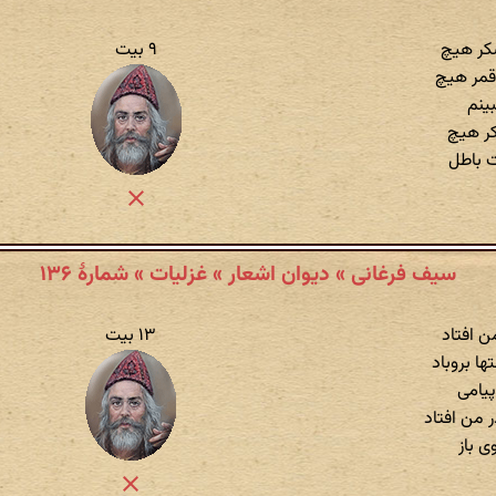
شکر هیچ
۹ بیت
قمر هیچ
بینم
کر هیچ
 باطل
سیف فرغانی » دیوان اشعار » غزلیات » شمارهٔ ۱۳۶
ن افتاد
۱۳ بیت
ا بروباد
پیامی
 من افتاد
ی باز