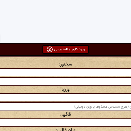
ورود کاربر / نام‌نویسی
سخنور:
وزن:
قافیه:
زبان غالب: