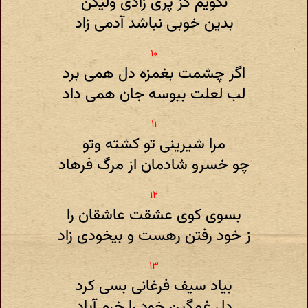
نگویم کز پری زادی ولیکن
بدین خوبی نباشد آدمی زاد
اگر چشمت بغمزه دل همی برد
لب لعلت ببوسه جان همی داد
مرا شیرینی تو کشته وتو
چو خسرو شادمان از مرگ فرهاد
بسوی کوی عشقت عاشقان را
ز خود رفتن رهست و بیخودی زاد
بیاد سیف فرغانی بسی کرد
دل غمگین خود را خرم آباد