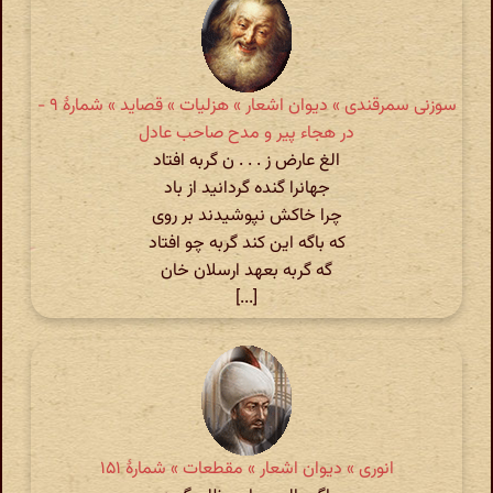
سوزنی سمرقندی » دیوان اشعار » هزلیات » قصاید » شمارهٔ ۹ -
در هجاء پیر و مدح صاحب عادل
الغ عارض ز . . . ن گربه افتاد
جهانرا گنده گردانید از باد
چرا خاکش نپوشیدند بر روی
که باگه این کند گربه چو افتاد
گه گربه بعهد ارسلان خان
[...]
انوری » دیوان اشعار » مقطعات » شمارهٔ ۱۵۱