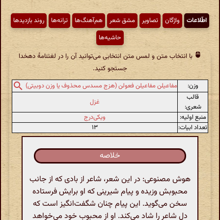
اطّلاعات
واژگان
تصاویر
مشق شعر
هم‌آهنگ‌ها
ترانه‌ها
روند بازدیدها
حاشیه‌ها
با انتخاب متن و لمس متن انتخابی می‌توانید آن را در لغتنامهٔ دهخدا
جستجو کنید.
وزن:
مفاعیلن مفاعیلن فعولن (هزج مسدس محذوف یا وزن دوبیتی)
قالب
غزل
شعری:
منبع اولیه:
ویکی‌درج
تعداد ابیات:
۱۳
خلاصه
هوش مصنوعی: در این شعر، شاعر از بادی که از جانب
محبوبش وزیده و پیام شیرینی که او برایش فرستاده
سخن می‌گوید. این پیام چنان شگفت‌انگیز است که
دل شاعر را شاد می‌کند. او از محبوب خود می‌خواهد