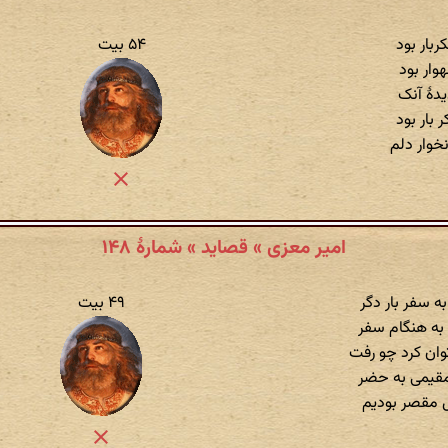
بار بود
۵۴ بیت
وار بود
دهٔ آنک
بار بود
خوار دلم
امیر معزی » قصاید » شمارهٔ ۱۴۸
 سفر بار دگر
۴۹ بیت
به هنگام سفر
وان کرد چو رفت
مقیمی به حضر
 مقصر بودیم