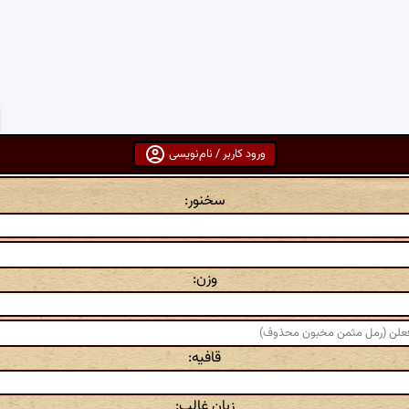
ورود کاربر / نام‌نویسی
سخنور:
وزن:
قافیه:
زبان غالب: