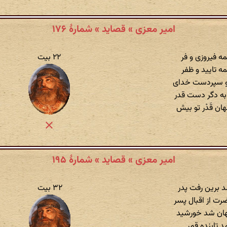
امیر معزی » قصاید » شمارهٔ ۱۷۶
مه فیروزی و فر
۲۲ بیت
مه تایید و ظفر
و سپردست خدای
ه دگر دست قدر
ان قَدْ‌ر تو بیش
امیر معزی » قصاید » شمارهٔ ۱۹۵
 برین رفت پدر
۳۲ بیت
 از اقبال پسر
 نهان شد خورشید
 تابنده قمر