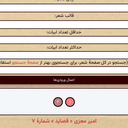
قالب شعر:
حداقل تعداد ابیات:
حداکثر تعداد ابیات:
 (جستجو در کل صفحهٔ شعر، برای جستجوی بهتر از
صفحهٔ جستجو
استفاده
۲
۱
امیر معزی » قصاید » شمارهٔ ۷