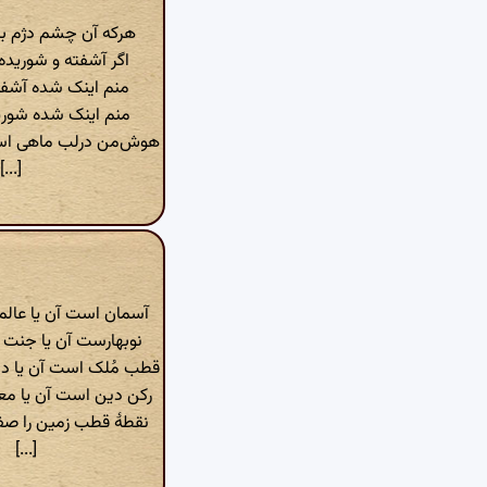
هرکه آن چشم دژم بین
اگر آشفته و شورید
منم اینک شده آشفته
منم اینک شده شوریده
هوش‌من درلب ماهی اس
[...]
آسمان است آن یا عال
نوبهارست آن یا جنت
قطب مُلک است آن یا دا
رکن دین است آن یا مع
نقطهٔ قطب زمین را ص
[...]