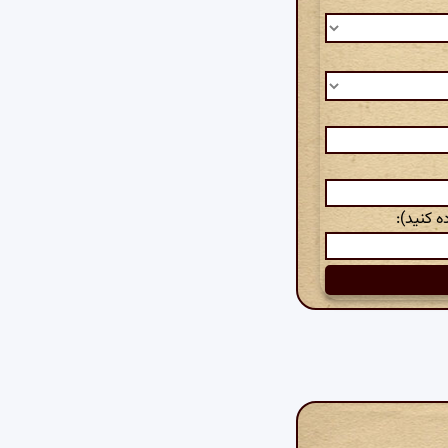
 کنید):