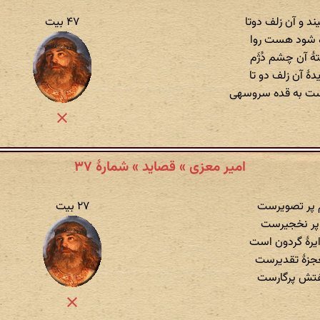
د و آن زلف دوتا
۴۷ بیت
ه شود هست روا
ٔ آن چشم دُژَم
ٔ آن زلف دو تا
ت به قده سروسهی
امیر معزی » قصاید » شمارهٔ ۳۷
م پر تصویرست
۲۷ بیت
 پر نخجیرست
یرهٔ گردون است
جزهٔ تقدیرست
فتش پرگارست