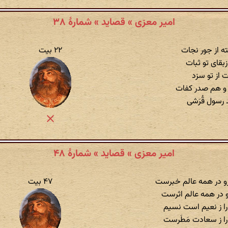
امیر معزی » قصاید » شمارهٔ ۳۸
ته از جور نجات
۲۲ بیت
بقای تو ثبات
ات از تو سزد
 و هم صدر کفات
 رسول قُرَشی
امیر معزی » قصاید » شمارهٔ ۴۸
و در همه عالم خبرست
۴۷ بیت
 در همه عالم اثرست
را ز نعیم است نسیم
را ز سعادت مَطَرست