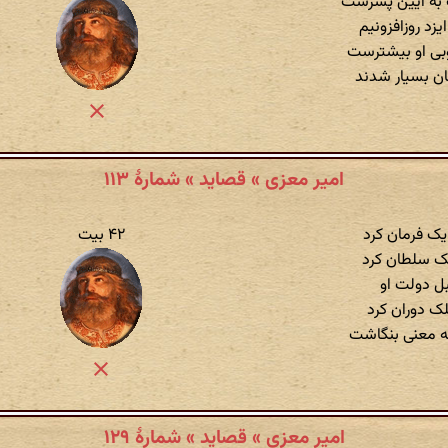
به آیین پسرست
یزد روزافزونیم
بی او بیشترست
ن بسیار شدند
امیر معزی » قصاید » شمارهٔ ۱۱۳
یک فرمان کرد
۴۲ بیت
لک سلطان کرد
بل دولت او
فلک دوران کرد
به معنی بنگاشت
امیر معزی » قصاید » شمارهٔ ۱۲۹