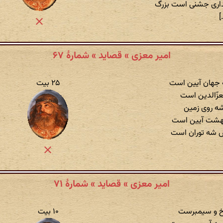
اری جشنی است بزرگ
[.
امیر معزی » قصاید » شمارهٔ ۶۷
ه جهان آیین است
۲۵ بیت
عزّالدین است
شه روی زمین
بهشت آیین است
ش شه توران است
امیر معزی » قصاید » شمارهٔ ۷۱
خ و سیمبرست
۱۰ بیت