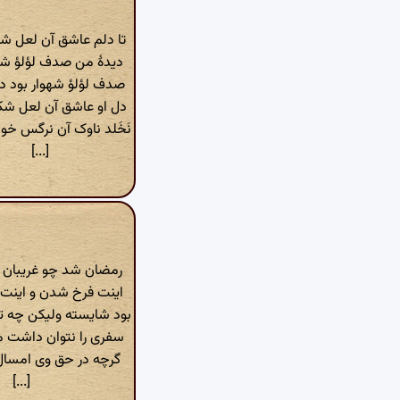
تا دلم عاشق آن لعل شکر
دیدهٔ من صدف لؤلؤ شه
صدف لؤلؤ شهوار بود دی
دل او عاشق آن لعل شکر 
نَخَلد ناوک آن نرگس خون
[...]
رمضان شد چو غریبان به
اینت فرخ شدن و اینت 
بود شایسته ولیکن چه ت
سفری را نتوان داشت 
گرچه در حق وی امسال
[...]