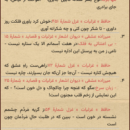
جای برادری
حافظ » غزلیات » غزل شمارهٔ ۴۵۱
:خوش کرد یاوری فلکت روز
داوری - تا شکر چون کنی و چه شکرانه آوری
میرزاده عشقی » دیوان اشعار » غزلیات و قصاید » شمارهٔ ۱۵
- بی اعتنائی به فلک
:در هفت آسمانم الا یک ستاره نیست -
نامی ز من به پرسنل این اداره نیست
حافظ » غزلیات » غزل شمارهٔ ۷۲
:راهی‌ست راهِ عشق که
هیچش کناره نیست - آن‌جا جز آن‌که جان بسپارند، چاره نیست
میرزاده عشقی » دیوان اشعار » غزلیات و قصاید » شمارهٔ ۲۵
- زبان سرخ
:مگو که غنچه چرا چاکچاک و دل خون است؟ - که
این نمایشی از زخم قلب مجنون است!
حافظ » غزلیات » غزل شمارهٔ ۵۴
:ز گریه مَردُمِ چشمم
نشسته در خون است - ببین که در طلبت حالِ مَردُمان چون
است