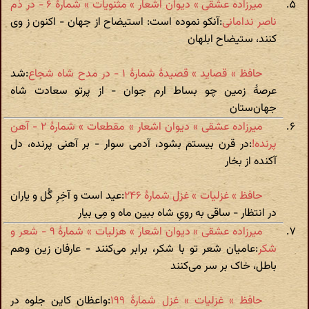
میرزاده عشقی » دیوان اشعار » مثنویات » شمارهٔ ۶ - در ذم
ناصر ندامانی
:آنکو نموده است: استیضاح از جهان - اکنون ز وی
کنند، ستیضاح ابلهان
حافظ » قصاید » قصیدهٔ شمارهٔ ۱ - در مدح شاه شجاع
:شد
عرصهٔ زمین چو بساط ارم جوان - از پرتو سعادت شاه
جهان‌ستان
میرزاده عشقی » دیوان اشعار » مقطعات » شمارهٔ ۲ - آهن
پرنده!
:در قرن بیستم بشود، آدمی سوار - بر آهنی پرنده، دل
آکنده از بخار
حافظ » غزلیات » غزل شمارهٔ ۲۴۶
:عید است و آخِرِ گُل و یاران
در انتظار - ساقی به رویِ شاه ببین ماه و مِی بیار
میرزاده عشقی » دیوان اشعار » هزلیات » شمارهٔ ۹ - شعر و
شکر
:عامیان شعر تو با شکر، برابر می‌کنند - عارفان زین وهم
باطل، خاک بر سر می‌کنند
حافظ » غزلیات » غزل شمارهٔ ۱۹۹
:واعظان کاین جلوه در