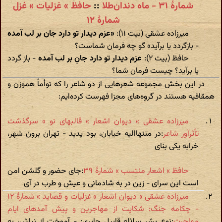
شمارهٔ ۳۱ - ماه دندان‌طلا
::
حافظ » غزلیات » غزل
شمارهٔ ۱۲
میرزاده عشقی (بیت ۱۱):
«عزم دیدار تو دارد جان بر لب آمده
- بازگردد یا برآید» گو چه فرمان شماست؟
حافظ (بیت ۲):
عزم دیدار تو دارد جانِ بر لب آمده
- باز گردد
یا برآید؟ چیست فرمان شما؟
در این بخش مجموعه شعرهایی از دو شاعر را که توأماً هموزن و
همقافیه هستند در گروه‌های مجزا فهرست کرده‌ایم:
میرزاده عشقی » دیوان اشعار » قالبهای نو » سرگذشت
تأثرآور شاعر
:در منتهاالیه خیابان، بود پدید - تهران برون شهر،
خرابه یکی بنای
حافظ » اشعار منتسب » شمارهٔ ۳۹
:جای حضور و گلشن امن
است این سرای - زین در به شادمانی و عیش و طرب در آی
میرزاده عشقی » دیوان اشعار » غزلیات و قصاید » شمارهٔ ۱۲
- چکامه جنگ: شکایت از مهاجرین و پیش آمدهای ایام
مهاجرت
:نوع بشر سلاله قابیل جابری: - آموخت از نیاش، به