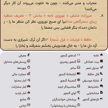
محراب و منبر می‌کنند - چون به خلوت می‌روند آن کارِ دیگر
می‌کنند!
میرزاده عشقی » نوروزی نامه » بخش ۳ - تعریف منظره
زیبای سحرگاهی مدا
:بیا ای صبح نوروزی، نظر کن منظر ما را - ز
دامان «مدا» بنگر فضایی بس مصفا را
حافظ » غزلیات » غزل شمارهٔ ۳
:اگر آن تُرکِ شیرازی به‌‌ دست‌
آرَد دلِ ما را - به خال هِندویَش بَخشَم سَمَرقند و بُخارا را
خانه
کدهای گنجور
معرفی
بیت تصادفی
گنجور رومیزی
پرسش‌های متداول
جدول شعر
ساغر
چهره‌ها
فال حافظ
کتابخانهٔ گنجور
حمایت مالی
نمایهٔ موسیقی
گنجینهٔ گنجور
آمار محتوا
حاشیه‌ها
محاسبه‌گر ابجد
آمار مشارکت
مشابه‌یابی
آوای گنجور
آمار بازدید
تازه‌های گنجور
پیشخان خوانشگران
منابع
پیشخان یا پیشخوان؟
تماس