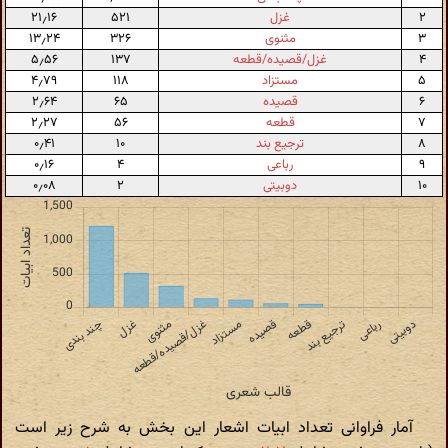
۲
غزل
۵۲۱
۲۱٫۱۶
۳
مثنوی
۳۲۶
۱۳٫۲۴
۴
غزل/قصیده/قطعه
۱۳۷
۵٫۵۶
۵
مستزاد
۱۱۸
۴٫۷۹
۶
قصیده
۶۵
۲٫۶۴
۷
قطعه
۵۶
۲٫۲۷
۸
ترجیع بند
۱۰
۰٫۴۱
۹
رباعی
۴
۰٫۱۶
۱۰
دوبیتی
۲
۰٫۰۸
آمار فراوانی تعداد ابیات اشعار این بخش به شرح زیر است