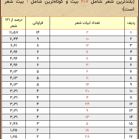
(بلندترین شعر شامل
۲۰۷
بیت و کوتاه‌ترین شامل
۱
بیت شعر
است):
درصد از ۱۲۱
ردیف
تعداد ابیات شعر
فراوانی
شعر
۱۱٫۵۷
۱۴
۲
۱
۷٫۴۴
۹
۱۰
۲
۶٫۶۱
۸
۱۲
۳
۴٫۹۶
۶
۷
۴
۴٫۹۶
۶
۸
۵
۴٫۹۶
۶
۳
۶
۴٫۱۳
۵
۶
۷
۴٫۱۳
۵
۱۱
۸
۴٫۱۳
۵
۱۴
۹
۳٫۳۱
۴
۲۰
۱۰
۳٫۳۱
۴
۴
۱۱
۳٫۳۱
۴
۲۴
۱۲
۳٫۳۱
۴
۹
۱۳
۳٫۳۱
۴
۱۳
۱۴
۲٫۴۸
۳
۵
۱۵
۱٫۶۵
۲
۱۸
۱۶
۱٫۶۵
۲
۲۸
۱۷