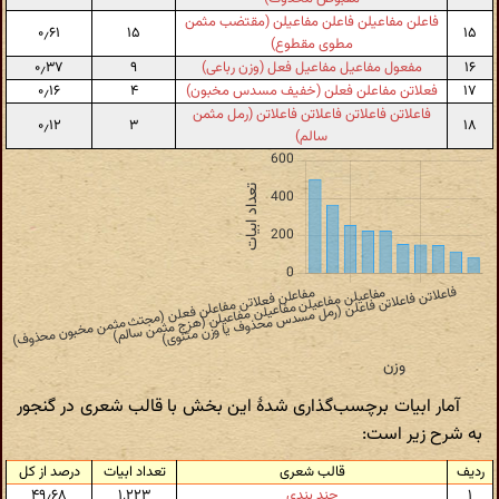
فاعلن مفاعیلن فاعلن مفاعیلن (مقتضب مثمن
۰٫۶۱
۱۵
۱۵
مطوی مقطوع)
۱۶
مفعول مفاعیل مفاعیل فعل (وزن رباعی)
۹
۰٫۳۷
۱۷
فعلاتن مفاعلن فعلن (خفیف مسدس مخبون)
۴
۰٫۱۶
فاعلاتن فاعلاتن فاعلاتن فاعلاتن (رمل مثمن
۰٫۱۲
۳
۱۸
سالم)
آمار ابیات برچسب‌گذاری شدهٔ این بخش با قالب شعری در گنجور
به شرح زیر است:
ردیف
قالب شعری
تعداد ابیات
درصد از کل
۱
چند بندی
۱٬۲۲۳
۴۹٫۶۸