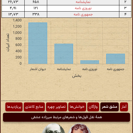
۲
نمایشنامه
۶۵۸
۲۶٫۷۳
۳
نوروزی نامه
۱۲۱
۴٫۹۱
۴
جمهوری نامه
۳۳۸
۱۳٫۷۳
آمار
مشق شعر
واژگان
خوانش‌ها
تصاویر چهره
منابع کاغذی
پربازدیدها
همهٔ نقل قول‌ها و شعرهای مرتبط میرزاده عشقی