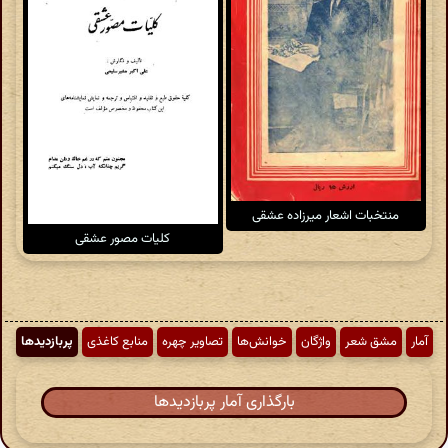
منتخبات اشعار میرزاده عشقی
کلیات مصور عشقی
آمار
مشق شعر
واژگان
خوانش‌ها
تصاویر چهره
منابع کاغذی
پربازدیدها
بارگذاری آمار پربازدیدها