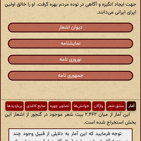
جهت ایجاد انگیزه و آگاهی در توده مردم بهره گرفت. او را خالق اولین
اپرای ایرانی می‌دانند.
دیوان اشعار
نمایشنامه
نوروزی نامه
جمهوری نامه
آمار
مشق شعر
واژگان
خوانش‌ها
تصاویر چهره
منابع کاغذی
پربازدیدها
این آمار از میان ۲٬۴۶۲ بیت شعر موجود در گنجور از اشعار این
بخش استخراج شده است.
توجه فرمایید که این آمار به دلایلی از قبیل وجود چند