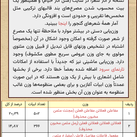
نسخه از آثار شعرا در سایت (مثل آثار خیام) و همینطور یک
بیت محسوب شدن مصرع‌های بند قالبهای ترکیبی مثل
مخمس‌ها تقریبی و حدودی است و افزونگی دارد.
آمار همهٔ شعرهای گنجور را
اینجا
ببینید.
وزن‌یابی دستی در بیشتر موارد با ملاحظهٔ تنها یک مصرع
از شعر صورت گرفته و امکان وجود اشکال در آن (مخصوصاً
اشتباه در تشخیص وزنهای قابل تبدیل از قبیل وزن مثنوی
مولوی به جای وزن عروضی سریع مطوی مکشوف) وجود
دارد. وزن‌یابی ماشینی نیز که جدیداً با استفاده از امکانات
تارنمای سرود
اضافه شده بعضاً خطا دارد. برخی از بخشها
شامل اشعاری با بیش از یک وزن هستند که در این صورت
عمدتاً وزن ابیات آغازین و برای بعضی منظومه‌ها وزن غالب
منظومه به عنوان وزن آن بخش منظور شده است.
ردیف
وزن
تعداد ابیات
درصد از کل
مفاعلن فعلاتن مفاعلن فعلن (مجتث مثمن
۲۰٫۳۹
۵۰۲
۱
مخبون محذوف)
فعلاتن فعلاتن فعلاتن فعلن (رمل مثمن مخبون
۱۴٫۸۷
۳۶۶
۲
محذوف)
مفعول فاعلات مفاعیل فاعلن (مضارع مثمن