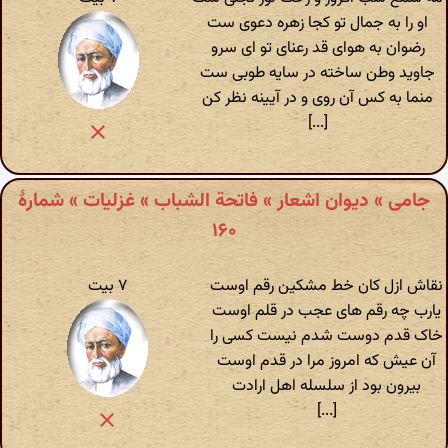
او را به جمال تو کجا زهره دعوی ست
رضوان به هوای قد رعنای تو ای سرو
جاوید وطن ساخته در سایه طوبی ست
منما به کس آن روی و در آیینه نظر کن
[...]
جامی » دیوان اشعار » فاتحة الشباب » غزلیات » شمارهٔ
۱۶۰
نقاش ازل کان خط مشکین رقم اوست
۷ بیت
یارب چه رقم های عجب در قلم اوست
خاک قدم دوست شدم نیست کسی را
آن عیش که امروز مرا در قدم اوست
بیرون بود از سلسله اهل ارادت
[...]