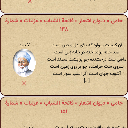
جامی » دیوان اشعار » فاتحة الشباب » غزلیات » شمارهٔ
۱۴۸
آن کیست سواره که بلای دل و دین است
۷ بیت
صد خانه برانداخته در خانه زین است
ماهی ست درخشنده چو بر پشت سمند است
سروی ست خرامنده چو بر روی زمین است
آشوب جهان است اگر اسپ سوار است
[...]
جامی » دیوان اشعار » فاتحة الشباب » غزلیات » شمارهٔ
۱۵۱
مه شمع شب افروز و رخت نور تجلی ست
۷ بیت