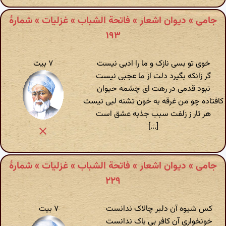
جامی » دیوان اشعار » فاتحة الشباب » غزلیات » شمارهٔ
۱۹۳
خوی تو بسی نازک و ما را ادبی نیست
۷ بیت
گر زانکه بگیرد دلت از ما عجبی نیست
نبود قدمی در رهت ای چشمه حیوان
کافتاده چو من غرقه به خون تشنه لبی نیست
هر تار ز زلفت سبب جذبه عشق است
[...]
جامی » دیوان اشعار » فاتحة الشباب » غزلیات » شمارهٔ
۲۲۹
کس شیوه آن دلبر چالاک ندانست
۷ بیت
خونخواری آن کافر بی باک ندانست