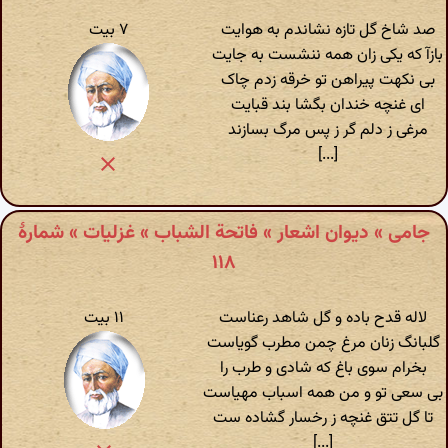
صد شاخ گل تازه نشاندم به هوایت
۷ بیت
بازآ که یکی زان همه ننشست به جایت
بی نکهت پیراهن تو خرقه زدم چاک
ای غنچه خندان بگشا بند قبایت
مرغی ز دلم گر ز پس مرگ بسازند
[...]
جامی » دیوان اشعار » فاتحة الشباب » غزلیات » شمارهٔ
۱۱۸
لاله قدح باده و گل شاهد رعناست
۱۱ بیت
گلبانگ زنان مرغ چمن مطرب گویاست
بخرام سوی باغ که شادی و طرب را
بی سعی تو و من همه اسباب مهیاست
تا گل تتق غنچه ز رخسار گشاده ست
[...]