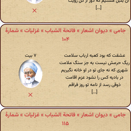
آن بلبل مستیم که دور از گل رویت
[...]
جامی » دیوان اشعار » فاتحة الشباب » غزلیات » شمارهٔ
۱۰۴
عشقت که بود کعبه ارباب سلامت
۷ بیت
ریگ حرمش نیست به جز سنگ ملامت
شهری که نه جای تو در او خانه نگیریم
در بادیه کس را نشود عزم اقامت
ذوقی رسد از نامه تو روز فراقم
[...]
جامی » دیوان اشعار » فاتحة الشباب » غزلیات » شمارهٔ
۱۱۵