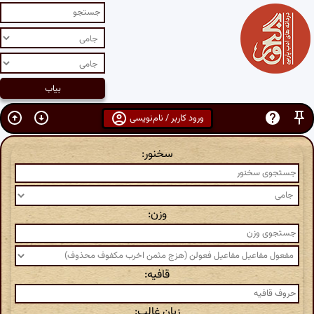
ورود کاربر / نام‌نویسی
سخنور:
وزن:
قافیه:
زبان غالب: