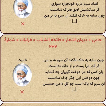
افتاد سرم در ره خونخواره سواری
کز سرکشیش لایق فتراک ندانست
چون سایه به خاک افکند آن سرو نه بر من
[...]
جامی » دیوان اشعار » فاتحة الشباب » غزلیات » شمارهٔ
۲۳۴
چون سایه به خاک افکند آن سرو نه بر من
۵ بیت
گر قدر مرا پست تر از خاک ندانست
زان کس که مرا دوخت گریبان چه گشاید
چون دوختن این جگر چاک ندانست
آن سرو که پاک است چو گل دامن حسنش
[...]