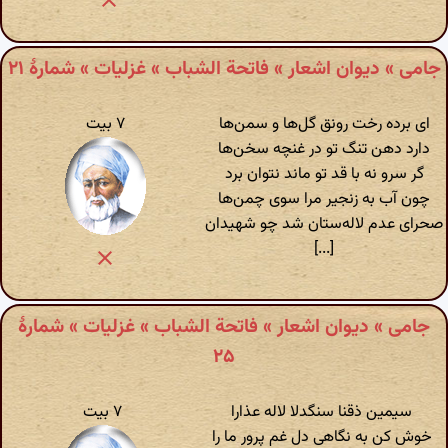
جامی » دیوان اشعار » فاتحة الشباب » غزلیات » شمارهٔ ۲۱
ای برده رخت رونق گل‌ها و سمن‌ها
۷ بیت
دارد دهن تنگ تو در غنچه سخن‌ها
گر سرو نه با قد تو ماند نتوان برد
چون آب به زنجیر مرا سوی چمن‌ها
صحرای عدم لاله‌ستان شد چو شهیدان
[...]
جامی » دیوان اشعار » فاتحة الشباب » غزلیات » شمارهٔ
۲۵
سیمین ذقنا سنگدلا لاله عذارا
۷ بیت
خوش کن به نگاهی دل غم پرور ما را