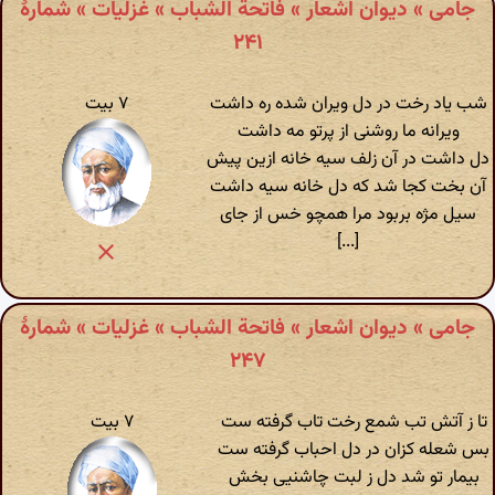
جامی » دیوان اشعار » فاتحة الشباب » غزلیات » شمارهٔ
۲۴۱
شب یاد رخت در دل ویران شده ره داشت
۷ بیت
ویرانه ما روشنی از پرتو مه داشت
دل داشت در آن زلف سیه خانه ازین پیش
آن بخت کجا شد که دل خانه سیه داشت
سیل مژه بربود مرا همچو خس از جای
[...]
جامی » دیوان اشعار » فاتحة الشباب » غزلیات » شمارهٔ
۲۴۷
تا ز آتش تب شمع رخت تاب گرفته ست
۷ بیت
بس شعله کزان در دل احباب گرفته ست
بیمار تو شد دل ز لبت چاشنیی بخش