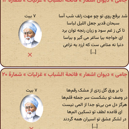
جامی » دیوان اشعار » فاتحة الشباب » غزلیات » شمارهٔ ۱۲
شد برقع روی تو چو مهت زلف شب آسا
۷ بیت
سبحان قدیر جعل اللیل لباسا
تا کی ز غم سود و زیان رنجه توان برد
ای خواجه بیا ساغر می گیر و بیاسا
دنیا نه متاعی ست که ارزد به نزاعی
[...]
جامی » دیوان اشعار » فاتحة الشباب » غزلیات » شمارهٔ ۲۰
تا بر ورق گل زدی از مشک رقم‌ها
۷ بیت
در وصف تو بشکست سر جمله قلم‌ها
هرگز دل من بی‌تو جدا از المی نیست
ای قاعده لطف تو تسکین الم‌ها
در لشکر عشق تو اسیران همه گردند
[...]