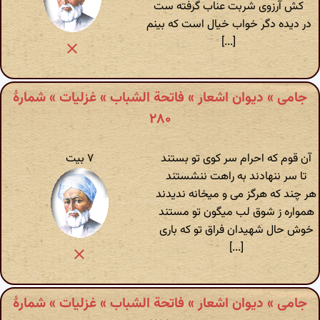
کش آرزوی شربت عناب گرفته ست
در دیده دگر خواب خیال است که بینم
[...]
جامی » دیوان اشعار » فاتحة الشباب » غزلیات » شمارهٔ
۲۸۰
آن قوم که احرام سر کوی تو بستند
۷ بیت
تا سر ننهادند به راهت ننشستند
هر چند که هرگز می و میخانه ندیدند
همواره ز شوق لب میگون تو مستند
خوش حال شهیدان فراق تو که باری
[...]
جامی » دیوان اشعار » فاتحة الشباب » غزلیات » شمارهٔ