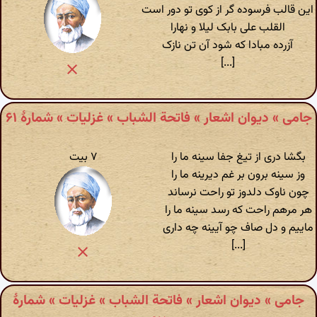
این قالب فرسوده گر از کوی تو دور است
القلب علی بابک لیلا و نهارا
آزرده مبادا که شود آن تن نازک
[...]
جامی » دیوان اشعار » فاتحة الشباب » غزلیات » شمارهٔ ۶۱
بگشا دری از تیغ جفا سینه ما را
۷ بیت
وز سینه برون بر غم دیرینه ما را
چون ناوک دلدوز تو راحت نرساند
هر مرهم راحت که رسد سینه ما را
ماییم و دل صاف چو آیینه چه داری
[...]
جامی » دیوان اشعار » فاتحة الشباب » غزلیات » شمارهٔ