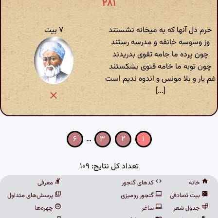
۲۸۱
خرم دل آنها که به میخانه نشستند
۷ بیت
وز وسوسه خانقه و مدرسه رستند
چون پرده ما جامه تقوی بدریدند
چون توبه ما خامه فتوی بشکستند
غم یار و بلا مونس و اندوه ندیم است
[...]
۶
…
۳
۲
۱
تعداد کل نتایج: ۱۰۹
خانه
کدهای گنجور
معرفی
بیت تصادفی
گنجور رومیزی
پرسش‌های متداول
جدول شعر
ساغر
چهره‌ها