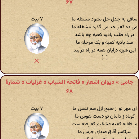
۶۷
ساقی به جدل حل نشود مسئله ما
۷ بیت
می ده که ز حد می گذرد مشغله ما
در راه طلب بادیه کعبه چه باشد
صد بادیه کعبه و یک مرحله ما
این هرزه درایان همه در راه درآیند
[...]
جامی » دیوان اشعار » فاتحة الشباب » غزلیات » شمارهٔ
۶۸
ای مهر تو از صبح ازل هم نفس ما
۷ بیت
کوتاه ز دامان تو دست هوس ما
ما قافله کعبه عشقیم که رفته ست
سرتاسر آفاق صدای جرس ما