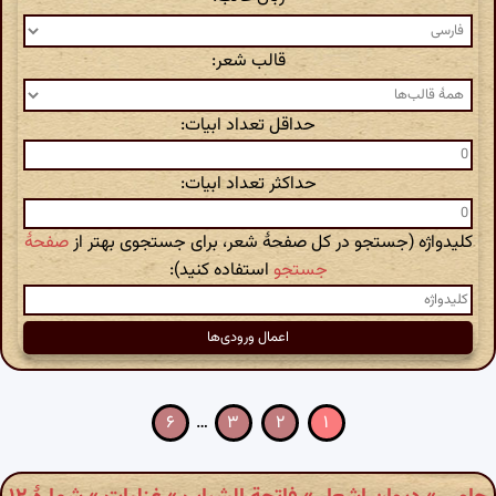
قالب شعر:
حداقل تعداد ابیات:
حداکثر تعداد ابیات:
کلیدواژه (جستجو در کل صفحهٔ شعر، برای جستجوی بهتر از
صفحهٔ
جستجو
استفاده کنید):
۶
…
۳
۲
۱