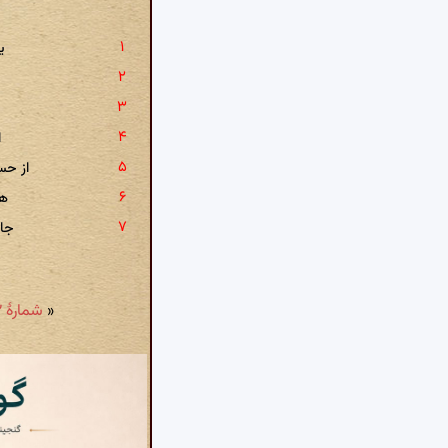
ی
ا
از حس
هر
جام
«
شمارهٔ ۳۱۲: رخ خود به خون نگارم که نگار من نیامد