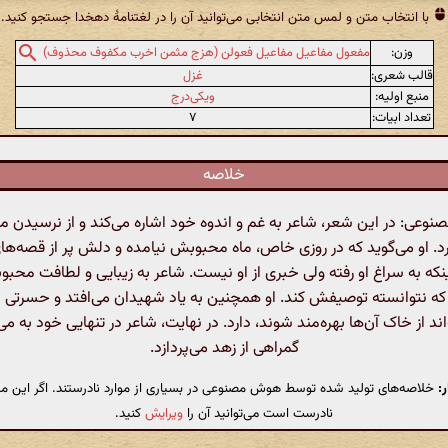
با انتخاب متن و لمس متن انتخابی می‌توانید آن را در لغتنامهٔ دهخدا جستجو کنید.
وزن:
مفعول مفاعیل مفاعیل فعولن (هزج مثمن اخرب مکفوف محذوف)
قالب شعری:
غزل
منبع اولیه:
ویکی‌درج
تعداد ابیات:
۷
خلاصه
عی: در این شعر، شاعر به غم و اندوه خود اشاره می‌کند و از نرسیدن
. او می‌گوید که در روزی خاص، ماه محبوبش نیامده و دلش پر از قصه‌های
نکه به سراغ او رفته ولی خبری از او نیست. شاعر به زیبایی و لطافت محب
که نتوانسته توصیفش کند. او همچنین به یاد شهیدان می‌افتد و حسرتی از
اند از خاک آن‌ها بهره‌مند شوند، دارد. در نهایت، شاعر در تنهایی خود به می
گمراهی از زهد می‌پردازد.
:
خلاصه‌های تولید شده توسط هوش مصنوعی در بسیاری از موارد نادرستند. اگر این مت
نادرست است می‌توانید آن را
ویرایش
کنید.