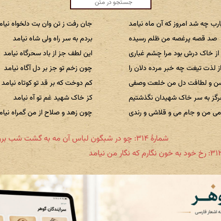
ارب چه شد امروز که آن ماه نیامد
جان رفت ز تن وان بت دلخواه نیام
صد قصه پرغصه من ظلم رسیده
بردم به سر راه ولی شاه نیامد
از خاک درش بود مرا چشم غباری
این لطف جز از باد سحرگاه نیامد
ز لذت تیغت چه خبر مرده دلان را
چون زخم تو جز بر دل آگاه نیامد
ن و لطافت دل من خلعت وصفی
کم دوخت که بر قد تو کوتاه نیامد
گز به سر خاک شهیدان نگذشتیم
کز خاک شهید غم تو آه نیامد
ی من و جام می و قلاشی و رندی
چون زهد و صلاح از من گمراه نیام
شمارهٔ ۳۱۴: چو در شبگون لباس آن مه به گشت شب برون آید