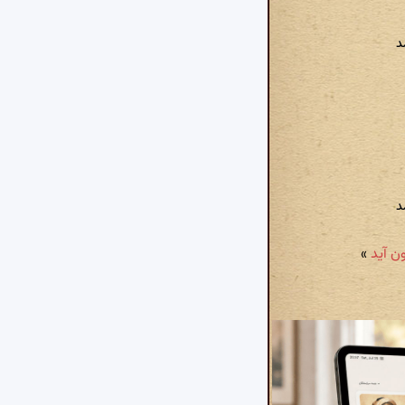
د
د
»