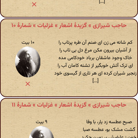
[...]
حاجب شیرازی » گزیدهٔ اشعار » غزلیات » شمارهٔ ۱۰
کم شانه می زن ای صنم آن طره پرتاب را
۱۰ بیت
از آشیان بیرون مکن مرغ دل بی تاب را
خاک وجود عاشقان برباد خودکامی مده
ای ترک آتش خوبگیر از تشنه کامان آب را
زنجیر شیران کرده ای هر تاری از گیسوی خود
[...]
حاجب شیرازی » گزیدهٔ اشعار » غزلیات » شمارهٔ ۱۱
صبح عطسه زد یار، با وفا
۹ بیت
گشت مشک بو، عطسه صبا
خون ز عارضش بر زمین چکید