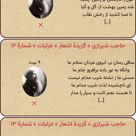
شد زمین بهشت از، گل و گیا
تا صبا کشید از رخش نقاب
[...]
حاجب شیرازی » گزیدهٔ اشعار » غزلیات » شمارهٔ ۱۲
ساقی رسان بر، ابروی مردان سلام ما
۹ بیت
وانگه به نور باده برافروز جام ما
مستی ما ز نشئه شرب مدام نیست
ای ناچشیده لذت شرب مدام ما
تا هست نجم ثابت و سیار را مدار
[...]
حاجب شیرازی » گزیدهٔ اشعار » غزلیات » شمارهٔ ۱۳