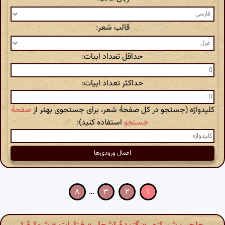
قالب شعر:
حداقل تعداد ابیات:
حداکثر تعداد ابیات:
کلیدواژه (جستجو در کل صفحهٔ شعر، برای جستجوی بهتر از
صفحهٔ
جستجو
استفاده کنید):
۸
…
۳
۲
۱