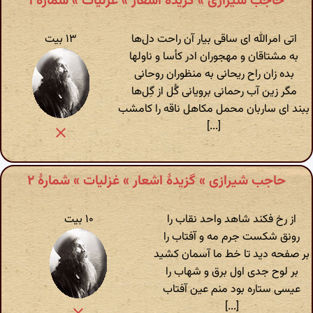
حاجب شیرازی » گزیدهٔ اشعار » غزلیات » شمارهٔ ۱
اتی امرالله ای ساقی بیار آن راحت دل‌ها
۱۳ بیت
به مشتاقان و مهجوران ادر کأسا و ناولها
بده زان راح ریحانی به منظوران روحانی
مگر زین آب رحمانی برویانی گُل از گِل‌ها
ببند ای ساربان محمل مکاهل ناقه را کامشب
[...]
حاجب شیرازی » گزیدهٔ اشعار » غزلیات » شمارهٔ ۲
از رخ فکند شاهد واحد نقاب را
۱۰ بیت
رونق شکست جرم مه و آفتاب را
بر صفحه دید تا خط ما آسمان کشید
بر لوح جدی اول برق و شهاب را
عیسی ستاره بود منم عین آفتاب
[...]