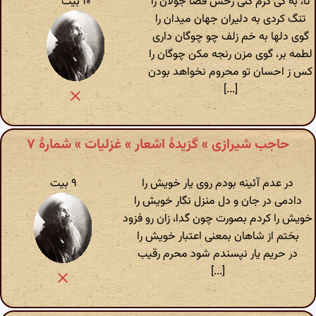
تا، به کی گرم کنی رخش قضا جولان را
۱۰ بیت
تنگ کردی به دلیران جهان میدان را
گوی دلها به خم زلف چو چوگان داری
لطمه بر، گوی مزن رنجه مکن چوگان را
کس ز احسان تو محروم نخواهد بودن
[...]
حاجب شیرازی » گزیدهٔ اشعار » غزلیات » شمارهٔ ۷
در عدم آئینه بودم روی یار خویش را
۹ بیت
دادمی در جان و دل منزل نگار خویش را
خویش را کردم بصورت چون گدا، زان رو فزود
بختم از شاهان بمعنی اعتبار خویش را
در حریم یار نپسندم شود محرم رقیب
[...]