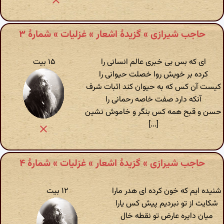
حاجب شیرازی » گزیدهٔ اشعار » غزلیات » شمارهٔ ۳
ای که بس بی خبری عالم انسانی را
۱۵ بیت
کرده بر خویش روا خصلت حیوانی را
کیست آن کس که به حیوان کند اثبات شرف
آنکه دارد صفت خاصه رحمانی را
حسن و قبح همه کس بنگر و خاموش نشین
[...]
حاجب شیرازی » گزیدهٔ اشعار » غزلیات » شمارهٔ ۴
شنیده ایم که خون کرده ای هدر مارا
۱۲ بیت
شکایت از تو نبردیم پیش کس یارا
میان دایره عارض تو نقطه خال