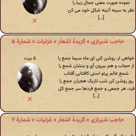
نموده صورت معنی جمال زیبا را
نظر به سینه آئینه شکل خود می کن
[...]
حاجب شیرازی » گزیدهٔ اشعار » غزلیات » شمارهٔ ۵
خواهی ار، روشن کنی ای ماه سیما جمع را
۵ بیت
از حجاب و هم بیرون آی و بنشان شمع را
شمع عالم پرتو استی کافتابی آفتاب
روز روشن کن شب تاریک هجران جمع را
فرد، هر جمعی و جمع فردها سر جمع کل
[...]
حاجب شیرازی » گزیدهٔ اشعار » غزلیات » شمارهٔ ۶