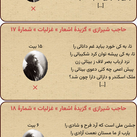
[...]
حاجب شیرازی » گزیدهٔ اشعار » غزلیات » شمارهٔ ۱۷
تا، به کی خورد بباید غم دانائی را
۱۵ بیت
تا، به کی پیشه توان کرد شکیبائی را
نزد ارباب بصر لاف ز بینائی زن
پیش اعمی چه کنی دعوی بینائی را
ملک اسکندر و دارائی دارا چون شد؟
[...]
حاجب شیرازی » گزیدهٔ اشعار » غزلیات » شمارهٔ ۱۸
جشن ملی است که آرد فرح و شادی را
۶ بیت
یارب از ما مستان نعمت آزادی را