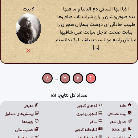
الایا ایها الساقی دع الدنیا و ما فیها
۶ بیت
بده صوفی‌وشان را زان شراب ناب صافی‌ها
طبیب حاذقی ای دوست بیماران هجران را
بیانت صحت عاجل میانت عین شافیها
میانش را، به مو نسبت نباشد لیک دانستم
[...]
۸
…
۳
۲
۱
تعداد کل نتایج: ۱۵۱
خانه
کدهای گنجور
معرفی
بیت تصادفی
گنجور رومیزی
پرسش‌های متداول
جدول شعر
ساغر
چهره‌ها
فال حافظ
کتابخانهٔ گنجور
حمایت مالی