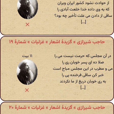
از حوادث نشود کشور ایران ویران
که به وی داده خدا خلعت آبادی را
ساقی از دادن می علت تأخیر چه بود؟
[...]
حاجب شیرازی » گزیدهٔ اشعار » غزلیات » شمارهٔ ۱۹
در آن مجلس که حرمت نیست می را
۱۱ بیت
صلا ده ای پسر خوبان ری را
می و مطرب در این مجلس مباح است
خبر کن ساقی فرخنده پی را
به ری خوبان دریغ از ما نکردند
[...]
حاجب شیرازی » گزیدهٔ اشعار » غزلیات » شمارهٔ ۲۰