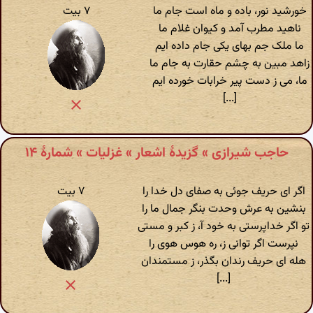
خورشید نور، باده و ماه است جام ما
۷ بیت
ناهید مطرب آمد و کیوان غلام ما
ما ملک جم بهای یکی جام داده ایم
زاهد مبین به چشم حقارت به جام ما
ما، می ز دست پیر خرابات خورده ایم
[...]
حاجب شیرازی » گزیدهٔ اشعار » غزلیات » شمارهٔ ۱۴
اگر ای حریف جوئی به صفای دل خدا را
۷ بیت
بنشین به عرش وحدت بنگر جمال ما را
تو اگر خداپرستی به خود آ، ز کبر و مستی
نپرست اگر توانی ز، ره هوس هوی را
هله ای حریف رندان بگذر، ز مستمندان
[...]