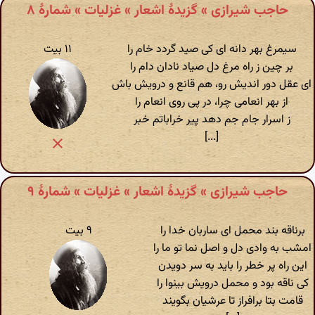
حاجب شیرازی » گزیدهٔ اشعار » غزلیات » شمارهٔ ۸
سیمرغ بهر دانه ای کی صید گردد خام را
۱۱ بیت
بر چین ز راه مرغ دل صیاد نادان دام را
ای عقل دور اندیش رو، هم قانع و درویش باش
از بهر انعامی چرا، در پی روی انعام را
ز اسرار جام جم دهد پیر خراباتم خبر
[...]
حاجب شیرازی » گزیدهٔ اشعار » غزلیات » شمارهٔ ۹
برناقه بند محمل ای ساربان خدا را
۹ بیت
امشب به وادی دل و اصل نما تو ما را
این راه پر خطر را باید به سر دویدن
کی ناقه بود و محمل درویش بینوا را
قامت بتا برافراز تا عرشیان بگویند