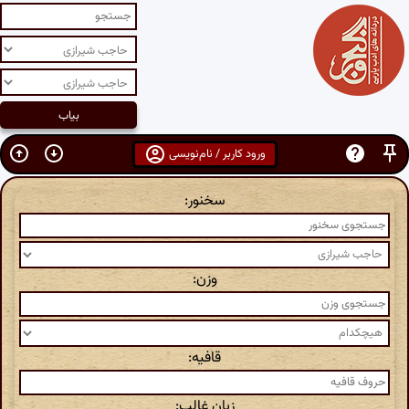
ورود کاربر / نام‌نویسی
سخنور:
وزن:
قافیه:
زبان غالب: