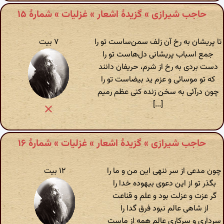
حاجب شیرازی » گزیدهٔ اشعار » غزلیات » شمارهٔ ۱۵
تا پریشان به رخ آن زلف سمن‌ساست تو را
۷ بیت
جمع اسباب پریشانی دل‌هاست تو را
دست بردی به رخ از شرم، حریفان دانند
که تو موسائی و عزم ید بیضاست تو را
چون درآئی به سخن زنده کنی عظم رمیم
[...]
حاجب شیرازی » گزیدهٔ اشعار » غزلیات » شمارهٔ ۱۶
چون مدعی از سر ننهی این من و ما را
۱۲ بیت
بگذر تو از این دعوی بیهوده خدا را
گر عزت و عزلت بود و علم و قناعت
از شاهی عالم نبود فرق گدا را
سرداری و سرکاری عالم همه از ماست