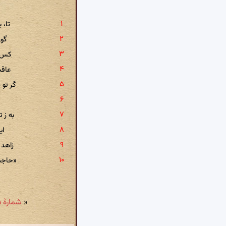
تا، 
گوی
کس ز
عاقب
گر تو 
به ز 
ای
زاهد 
«حاجب 
«
شمارهٔ ۵: خواهی ار، روشن کنی ای ماه سیما جمع را