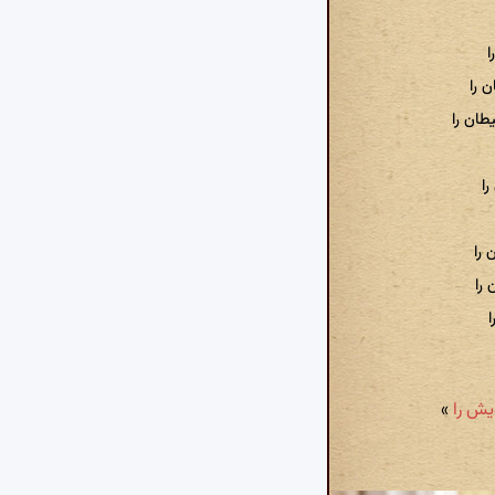
ا
 را
ان را
را
 را
 را
»