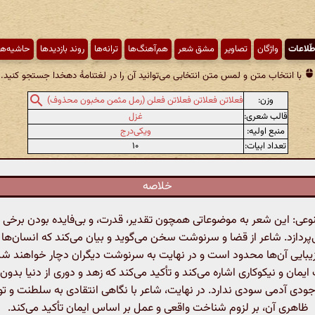
طّلاعات
واژگان
تصاویر
مشق شعر
هم‌آهنگ‌ها
ترانه‌ها
روند بازدیدها
حاشیه‌ها
با انتخاب متن و لمس متن انتخابی می‌توانید آن را در لغتنامهٔ دهخدا جستجو کنید.
وزن:
فعلاتن فعلاتن فعلاتن فعلن (رمل مثمن مخبون محذوف)
قالب شعری:
غزل
منبع اولیه:
ویکی‌درج
تعداد ابیات:
۱۰
خلاصه
: این شعر به موضوعاتی همچون تقدیر، قدرت، و بی‌فایده بودن برخی ا
پردازد. شاعر از قضا و سرنوشت سخن می‌گوید و بیان می‌کند که انسان‌ها ب
زیبایی آن‌ها محدود است و در نهایت به سرنوشت دیگران دچار خواهند ش
یمان و نیکوکاری اشاره می‌کند و تأکید می‌کند که زهد و دوری از دنیا بدون
دی آدمی سودی ندارد. در نهایت، شاعر با نگاهی انتقادی به سلطنت و توا
ظاهری آن، بر لزوم شناخت واقعی و عمل بر اساس ایمان تأکید می‌کند.