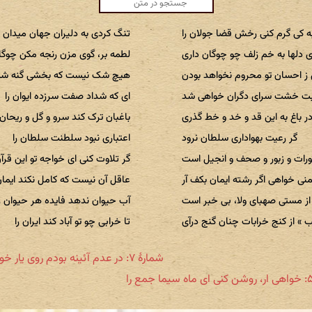
به کی گرم کنی رخش قضا جولان را
تنگ کردی به دلیران جهان میدان ر
 دلها به خم زلف چو چوگان داری
لطمه بر، گوی مزن رنجه مکن چوگان
 احسان تو محروم نخواهد بودن
هیچ شک نیست که بخشی گنه شیط
ت خشت سرای دگران خواهی شد
ای که شداد صفت سرزده ایوان را
در باغ به این قد و خد و خط گذری
باغبان ترک کند سرو و گل و ریحان 
گر رعیت بهواداری سلطان نرود
اعتباری نبود سلطنت سلطان را
تورات و زبور و صحف و انجیل است
گر تلاوت کنی ای خواجه تو این قرآن
منی خواهی اگر رشته ایمان بکف آر
عاقل آن نیست که کامل نکند ایمان
از مستی صهبای ولا، بی خبر است
آب حیوان ندهد فایده هر حیوان را
» از کنج خرابات چنان گنج درآی
تا خرابی چو تو آباد کند ایران را
شمارهٔ ۷: در عدم آئینه بودم روی یار خویش را