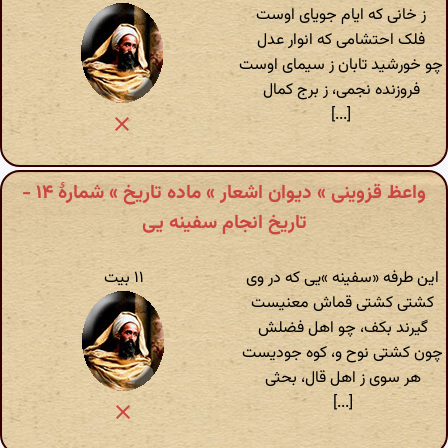
ز خانی که ایام جویای اوست
فلک احتشامی که انوار عدل
چو خورشید تابان ز سیمای اوست
فروزنده نجمی، ز برج کمال
[...]
واعظ قزوینی » دیوان اشعار » ماده تاریخ » شمارهٔ ۱۴ -
تاریخ انجام سفینه یی
این طرفه «سفینه »یی که در وی
۱۱ بیت
کشتی کشتی قماش معنیست
گیرند بکف، چو اهل فضلش
چون کشتی نوح و، کوه جودیست
هر سوی ز اهل قال، بحثی
[...]