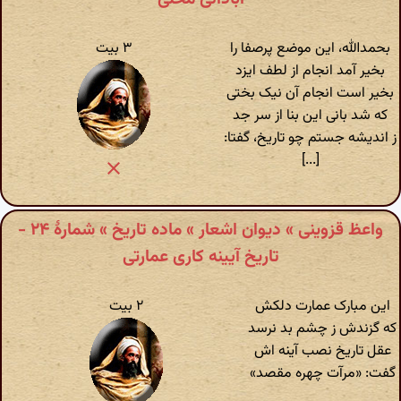
بحمدالله، این موضع پرصفا را
۳ بیت
بخیر آمد انجام از لطف ایزد
بخیر است انجام آن نیک بختی
که شد بانی این بنا از سر جد
ز اندیشه جستم چو تاریخ، گفتا:
[...]
واعظ قزوینی » دیوان اشعار » ماده تاریخ » شمارهٔ ۲۴ -
تاریخ آیینه کاری عمارتی
این مبارک عمارت دلکش
۲ بیت
که گزندش ز چشم بد نرسد
عقل تاریخ نصب آینه اش
گفت: «مرآت چهره مقصد»