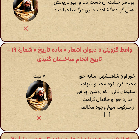
بود هر خشت آن دست دعا و، بهر تاریخش
همی گوید:«گشاده باد این درگاه با دولت »!
واعظ قزوینی » دیوان اشعار » ماده تاریخ » شمارهٔ ۱۹ -
تاریخ انجام ساختمان گنبذی
خور اوج شاهنشهی، سایه حق
۷ بیت
محیط کرم، کوه مجد و شهامت
«سلیمان ثانی » که روشن چراغی
ندارد چو او خاندان کرامت
ز سرکوب میخ وجود مخالف
[...]