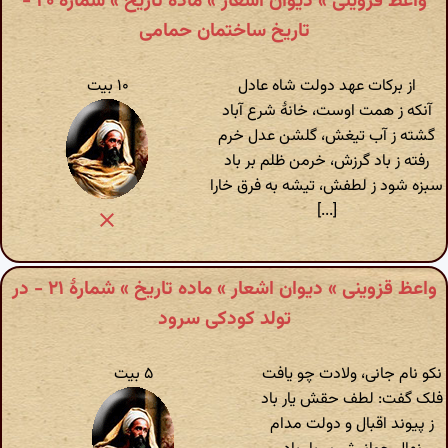
واعظ قزوینی » دیوان اشعار » ماده تاریخ » شمارهٔ ۲۰ -
تاریخ ساختمان حمامی
از برکات عهد دولت شاه عادل
۱۰ بیت
آنکه ز همت اوست، خانهٔ شرع آباد
گشته ز آب تیغش، گلشن عدل خرم
رفته ز باد گرزش، خرمن ظلم بر باد
سبزه شود ز لطفش، تیشه به فرق خارا
[...]
واعظ قزوینی » دیوان اشعار » ماده تاریخ » شمارهٔ ۲۱ - در
تولد کودکی سرود
نکو نام جانی، ولادت چو یافت
۵ بیت
فلک گفت: لطف حقش یار باد
ز پیوند اقبال و دولت مدام