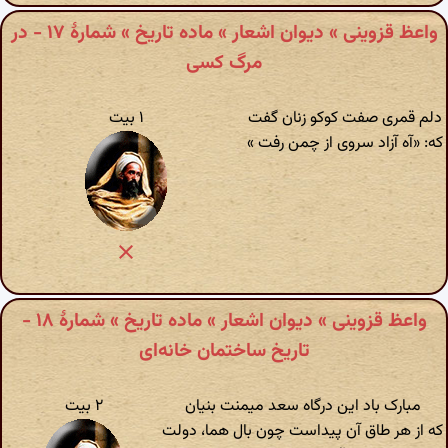
واعظ قزوینی » دیوان اشعار » ماده تاریخ » شمارهٔ ۱۷ - در
مرگ کسی
دلم قمری صفت کوکو زنان گفت
۱ بیت
که: «آه آزاد سروی از چمن رفت »
واعظ قزوینی » دیوان اشعار » ماده تاریخ » شمارهٔ ۱۸ -
تاریخ ساختمان خانه‌ای
مبارک باد این درگاه سعد میمنت بنیان
۲ بیت
که از هر طاق آن پیداست چون بال هما، دولت