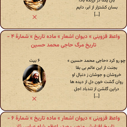
بآن یکتا در ارزنده بادا
بسان کشتزار از ابر، دایم
[...]
واعظ قزوینی » دیوان اشعار » ماده تاریخ » شمارهٔ ۴ -
تاریخ مرگ حاجی محمد حسین
چو رو کرد «حاجی محمد حسین »
۶ بیت
بجنت از این عالم بی بقا
خروشان و جوشان ز دنبال او
روان گشت خون دل از دیده ها
دراین گلشن از تندباد اجل
[...]
واعظ قزوینی » دیوان اشعار » ماده تاریخ » شمارهٔ ۶ -
تاریخ افزایش منصب صدر اعظم شاه عباس ثانی