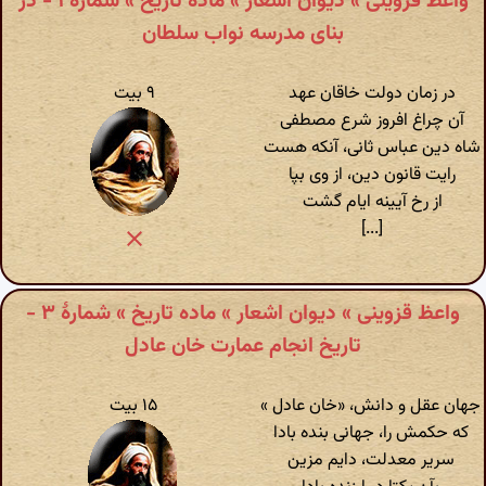
واعظ قزوینی » دیوان اشعار » ماده تاریخ » شمارهٔ ۱ - در
بنای مدرسه نواب سلطان
در زمان دولت خاقان عهد
۹ بیت
آن چراغ افروز شرع مصطفی
شاه دین عباس ثانی، آنکه هست
رایت قانون دین، از وی بپا
از رخ آیینه ایام گشت
[...]
واعظ قزوینی » دیوان اشعار » ماده تاریخ » شمارهٔ ۳ -
تاریخ انجام عمارت خان عادل
جهان عقل و دانش، «خان عادل »
۱۵ بیت
که حکمش را، جهانی بنده بادا
سریر معدلت، دایم مزین