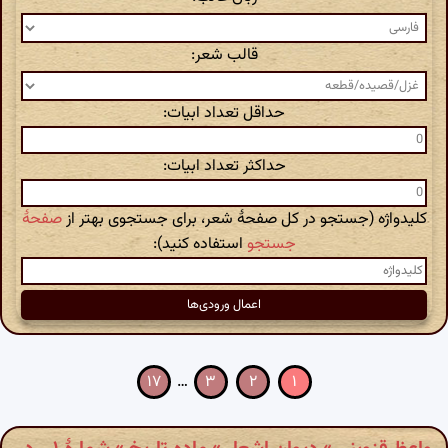
قالب شعر:
حداقل تعداد ابیات:
حداکثر تعداد ابیات:
کلیدواژه (جستجو در کل صفحهٔ شعر، برای جستجوی بهتر از
صفحهٔ
جستجو
استفاده کنید):
۱۷
…
۳
۲
۱