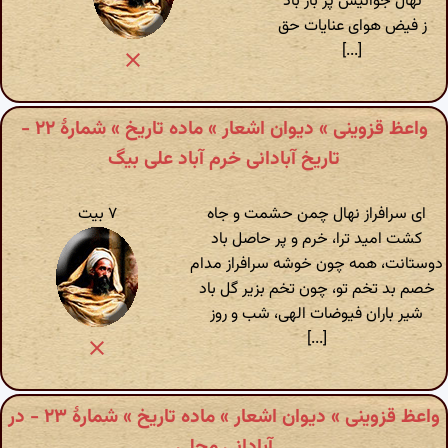
نهال جوانیش پر بار باد
ز فیض هوای عنایات حق
[...]
واعظ قزوینی » دیوان اشعار » ماده تاریخ » شمارهٔ ۲۲ -
تاریخ آبادانی خرم آباد علی بیگ
ای سرافراز نهال چمن حشمت و جاه
۷ بیت
کشت امید ترا، خرم و پر حاصل باد
دوستانت، همه چون خوشه سرافراز مدام
خصم بد تخم تو، چون تخم بزیر گل باد
شیر باران فیوضات الهی، شب و روز
[...]
واعظ قزوینی » دیوان اشعار » ماده تاریخ » شمارهٔ ۲۳ - در
آبادانی محلی