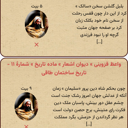
بلبل گلشن سخن «سالک »
۵ بیت
کرد از این دار چون قفس رحلت
از سخن نام خود بکلک زبان
کرد بر صفحه جهان مثبت
گرچه او را نبود فرزندی
[...]
واعظ قزوینی » دیوان اشعار » ماده تاریخ » شمارهٔ ۱۱ -
تاریخ ساختمان طاقی
چون بحکم شاه دین پرور «سلیمان » زمان
۹ بیت
آنکه از عدلش جهان امروز رشک جنت است
چشم عقل دور بینش، پاسبان ملک دین
فکرت رای متینش، برج حصن دولت است
هر نظر گرداندن از حزمش، بگرد مملکت
[...]