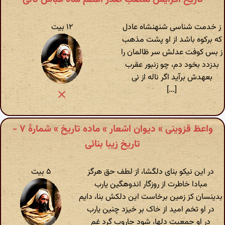
ز خدمت شناسی شنهنشاه عادل
۱۲ بیت
که برکوه باشد از او پشت مذهب
ز بس کوفت عدلش سر ظالمان را
بدزدد بخود دم، چو زنبور عقرب
بعهدش برآید اگر ناله از نی
[...]
واعظ قزوینی » دیوان اشعار » ماده تاریخ » شمارهٔ ۷ -
تاریخ زیبا بنائی
در این نیکو بنای دلگشا، از لطف حق هرگز
۵ بیت
مبادا خاطرت از روزگار اندوهگین یارب
بدینسان کز زمین برخاست این دلکش بنا، دایم
در او تخم امید از خاک بر خیزد چنین یارب
در او جمعیت دلها، شود جاروب گرد غم