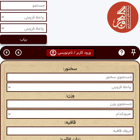
ورود کاربر / نام‌نویسی
سخنور:
وزن:
قافیه:
زبان غالب: