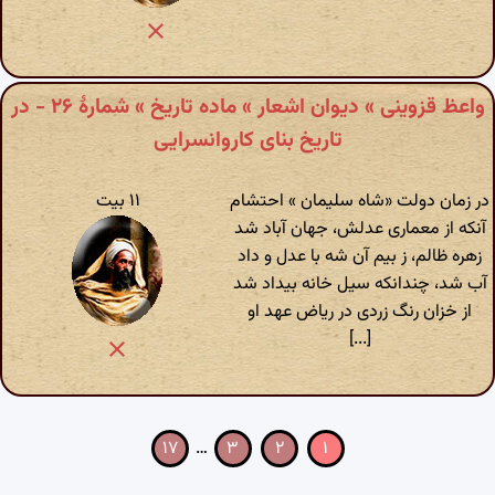
واعظ قزوینی » دیوان اشعار » ماده تاریخ » شمارهٔ ۲۶ - در
تاریخ بنای کاروانسرایی
در زمان دولت «شاه سلیمان » احتشام
۱۱ بیت
آنکه از معماری عدلش، جهان آباد شد
زهره ظالم، ز بیم آن شه با عدل و داد
آب شد، چندانکه سیل خانه بیداد شد
از خزان رنگ زردی در ریاض عهد او
[...]
۱۷
…
۳
۲
۱