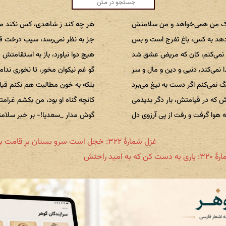
ک من همی‌خواهد و من سلامتش
هر چه کند ز شاهدی، کس نکند م
دهد به کس، باغ تفرج است و بس
جز به نظر نمی‌رسد، سیب درخت 
 نمی‌کنم، کان که مریض عشق شد
هیچ دوا نیاورد، باز به استقامتش
 نمی‌کند، دنیی و دین و مال و سر
گو غم نیکوان مخور، تا نخوری ندا
 نمی‌کنم اگر دست به تیغ می‌برد
بلکه به خون مطالبت هم نکنم قی
 که در قیامتش، بار دگر بدیدمی
کانچه گناه او بود، من بکشم غرام
 هوا گرفت و رفت از پی آرزوی دل
گوش مدار _سعدیا!- بر خبر سلا
غزل شمارهٔ ۳۲۲: خجل است سرو بستان برِ قامت بلندش
 که به امید راحتش