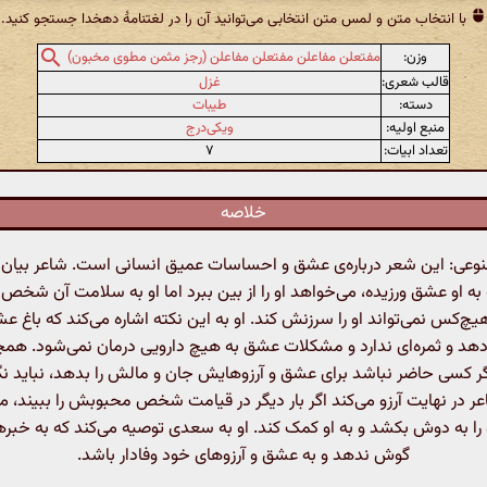
با انتخاب متن و لمس متن انتخابی می‌توانید آن را در لغتنامهٔ دهخدا جستجو کنید.
وزن:
مفتعلن مفاعلن مفتعلن مفاعلن (رجز مثمن مطوی مخبون)
قالب شعری:
غزل
دسته:
طیبات
منبع اولیه:
ویکی‌درج
تعداد ابیات:
۷
خلاصه
ی: این شعر درباره‌ی عشق و احساسات عمیق انسانی است. شاعر بیان م
ه او عشق ورزیده، می‌خواهد او را از بین ببرد اما او به سلامت آن شخ
یچ‌کس نمی‌تواند او را سرزنش کند. او به این نکته اشاره می‌کند که باغ ع
دهد و ثمره‌ای ندارد و مشکلات عشق به هیچ دارویی درمان نمی‌شود. همچ
گر کسی حاضر نباشد برای عشق و آرزوهایش جان و مالش را بدهد، نباید ن
ر در نهایت آرزو می‌کند اگر بار دیگر در قیامت شخص محبوبش را ببیند، 
 را به دوش بکشد و به او کمک کند. او به سعدی توصیه می‌کند که به خب
گوش ندهد و به عشق و آرزوهای خود وفادار باشد.