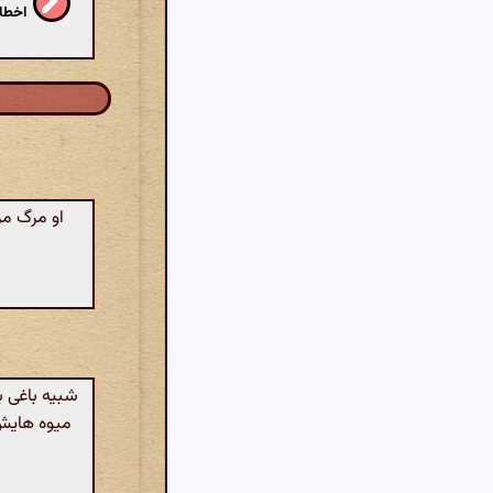
اخطار
او مرگ مر
شبیه باغی ب
میوه هایش 