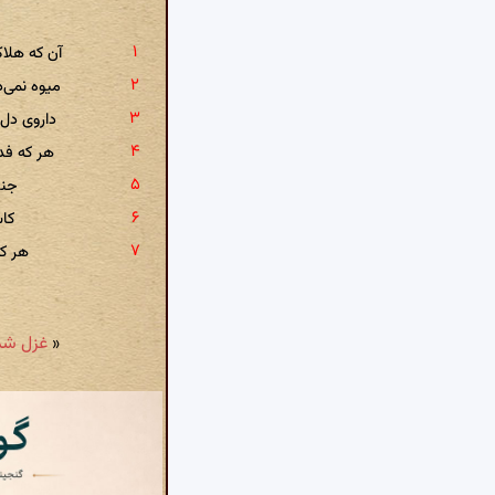
آن که هلا
میوه نمی‌
داروی دل
هر که فدا
جنگ
کاش
هر که
«
غزل شمارهٔ ۳۲۰: یاری به دست کن