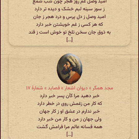
امید وصل غم روز هجر چون شب شمع
ز سوز سینه لبم خشک و دیده تر دارد
امید وصل ز دل پرس و درد هجر ز جان
که هر کسی ز غم خویشتن خبر دارد
به ذوق جان سخن تلخ تو خوش است ز قند
[...]
مجد همگر » دیوان اشعار » قصاید » شمارهٔ ۱۷
خبر دهید مرا کآن پسر خبر دارد
که کار من زغمش روی در خطر دارد
خبر ندارم در عشق او ز کار جهان
ولی جهان ز من و کار من خبر دارد
همه فسانه عالم مرا فرامش گشت
[...]