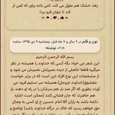
زهد خشک هم ملول می کند. کمی باده بیاور که کمی تَر
کند تا بتوان فرو برد!
link
flag
۰
thumb_down
۰
thumb_up
reply
نون و قلم
در ‫۹ سال و ۷ ماه قبل، پنجشنبه ۹ دی ۱۳۹۵، ساعت
نوشته:
۰۲:۱۸
بسم الله الرحمن الرحیم
این شعر می خواد بگه کسی که خداوند را همیشه در نظر
میگیره قطعا حاصلی از دیده بصیرتش نصیبش می شود و
از مشخصات این نوع افراد این است که در برابر خواست
معشوق(خداوند عزوجل) همیشه سر تسلیم فرود می
آورند بطوری که اگر صد بار هم سرشان را در راه او دهند باز
هم حاضرند که جان فشانی کنند (ممکن است اشاره
داشه باشد به یاران آقا امام حسین ع )و کسی به وصال
حق خواهد رسید که خاک در درگاه خداوند باشد( تواضع و
عشق)و همچنین کسی می تواند در این راه رستگار شود