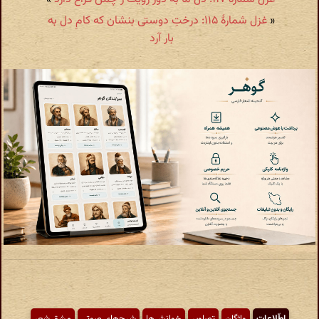
«
غزل شمارهٔ ۱۱۵: درختِ دوستی بنشان که کامِ دل به
بار آرد
اطّلاعات
واژگان
تصاویر
خوانش‌ها
شرح‌های صوتی
مشق شعر