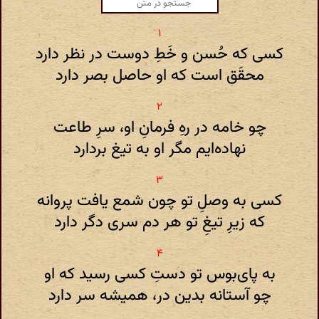
کسی که حُسن و خَطِ دوست در نظر دارد
محقَق است که او حاصل بصر دارد
چو خامه در رهِ فرمانِ او، سرِ طاعت
نهاده‌ایم مگر او به تیغ بردارد
کسی به وصلِ تو چون شمع یافت پروانه
که زیرِ تیغِ تو هر دم سری دگر دارد
به پای‌بوس تو دستِ کسی رسید که او
چو آستانه بدین در، همیشه سر دارد