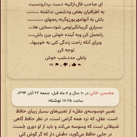
ای صاحب فال،ازکینه دست بردارونسبت
به اطرافیان بغض ودشمنی نداشته ،،،،،،،،،،
باش به آنهامهربورزوگرنه رنجهای ،،،،،،،،،،،،،
بسیاری گریبانگیرتومی شود،سختی ها،،،،
راتحمل کن وبه آینده خوش بین باش،،،،،
وبرای آنکه راحت زندگی کنی به خوبیها،،
توجه کن.
یاعلی مدد،شب خوش
link
flag
۰
thumb_down
۰
thumb_up
reply
محسن خانی
در ‫۱۰ سال و ۸ ماه قبل، جمعه ۲۲ آبان ۱۳۹۴،
نوشته:
ساعت ۱۷:۲۵
تعبیرِ «وسوسه‌ی عقل» از تعبیرهای بسیار زیبای حافظ
است. عقل، که نزد همه گرامی است، در نظر حافظ گاهی
شیطانی است که وسوسه می‌کند و باید از او دوری جُست.
در جایی حافظ می‌گوید: «هُش دار که گر گوش کنی