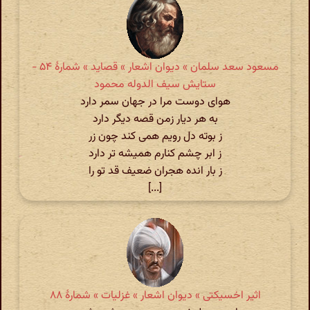
مسعود سعد سلمان » دیوان اشعار » قصاید » شمارهٔ ۵۴ -
ستایش سیف الدوله محمود
هوای دوست مرا در جهان سمر دارد
به هر دیار زمن قصه دیگر دارد
ز بوته دل رویم همی کند چون زر
ز ابر چشم کنارم همیشه تر دارد
ز بار انده هجران ضعیف قد تو را
[...]
اثیر اخسیکتی » دیوان اشعار » غزلیات » شمارهٔ ۸۸