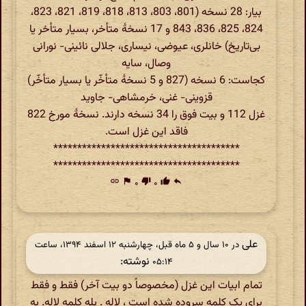
بیار: 28 نسخه (801، 803، 813، 818، 819، 821، 823،
824، 825، 836، 843 و 17 نسخۀ متأخر، بسیار متأخر یا
بی‌تاریخ) خانلری، عیوضی، نیساری، جلالی نائینی- نورانی
وصال، سایه
کجاست: 6 نسخه (827 و 5 نسخۀ متأخّر یا بسیار متأخّر)
قزوینی- غنی، خرمشاهی- جاوید
غزل 112 و بیت فوق را 34 نسخه دارند. نسخۀ مورخ 822
فاقد این غزل است.
***************************************
***************************************
link
flag
۰
thumb_down
۰
thumb_up
reply
علی
در ‫۱۰ سال و ۵ ماه قبل، چهارشنبه ۱۲ اسفند ۱۳۹۴، ساعت
نوشته:
۰۵:۱۴
تمام ابیات این غزل (مخصوصاً دو بیت آخر) فقط و فقط
برای یک کلمه سروده شده است ، لاله . بله کلمه لاله. به