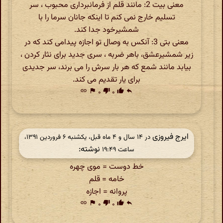
معنی بیت 2: مانند قلم از فرمانبرداری محبوب ، سر
تسلیم خارج نمی کنم تا اینکه جانان سرما را با
شمشیرخود جدا کند.
معنی بتی 3: آنکس به وصال تو اجازه پیدامی کند که در
زیر شمشیرعشق، باهر ضربه ، سری جدید برای نثار کردن ،
بیابد مانند شمع که هر بار سرش را می برند، سر جدیدی
برای یار تقدیم می کند.
link
flag
۰
thumb_down
۰
thumb_up
reply
ایرج فیروزی
در ‫۱۴ سال و ۴ ماه قبل، یکشنبه ۶ فروردین ۱۳۹۱،
نوشته:
ساعت ۱۹:۴۹
خط دوست = موی چهره
خامه = قلم
پروانه = اجازه
link
flag
۰
thumb_down
۰
thumb_up
reply