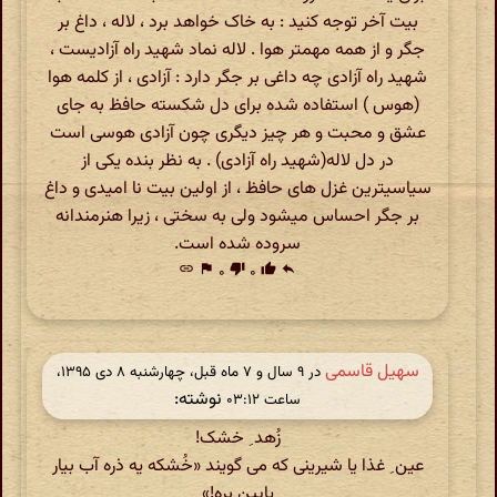
بیت آخر توجه کنید : به خاک خواهد برد ، لاله ، داغ بر
جگر و از همه مهمتر هوا . لاله نماد شهید راه آزادیست ،
شهید راه آزادی چه داغی بر جگر دارد : آزادی ، از کلمه هوا
(هوس ) استفاده شده برای دل شکسته حافظ به جای
عشق و محبت و هر چیز دیگری چون آزادی هوسی است
در دل لاله(شهید راه آزادی) . به نظر بنده یکی از
سیاسیترین غزل های حافظ ، از اولین بیت نا امیدی و داغ
بر جگر احساس میشود ولی به سختی ، زیرا هنرمندانه
سروده شده است.
link
flag
۰
thumb_down
۰
thumb_up
reply
سهیل قاسمی
در ‫۹ سال و ۷ ماه قبل، چهارشنبه ۸ دی ۱۳۹۵،
نوشته:
ساعت ۰۳:۱۲
زُهد ِ خشک!
عین ِ غذا یا شیرینی که می گویند «خُشکه یه ذره آب بیار
پایین بِره!»