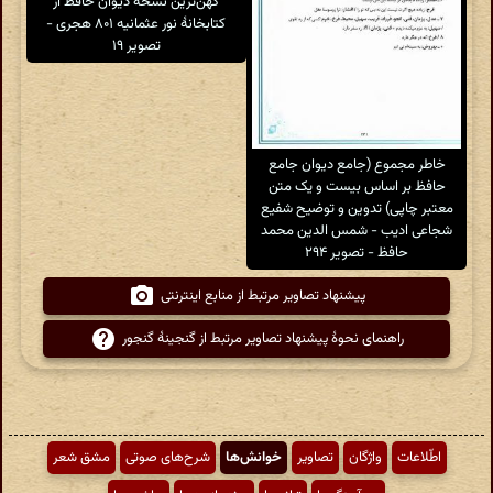
کهن‌ترین نسخهٔ دیوان حافظ از
کتابخانهٔ نور عثمانیه ۸۰۱ هجری -
تصویر ۱۹
خاطر مجموع (جامع دیوان جامع
حافظ بر اساس بیست و یک متن
معتبر چاپی) تدوین و توضیح شفیع
شجاعی ادیب - شمس الدین محمد
حافظ - تصویر ۲۹۴
پیشنهاد تصاویر مرتبط از منابع اینترنتی
راهنمای نحوهٔ پیشنهاد تصاویر مرتبط از گنجینهٔ گنجور
اطّلاعات
واژگان
تصاویر
خوانش‌ها
شرح‌های صوتی
مشق شعر