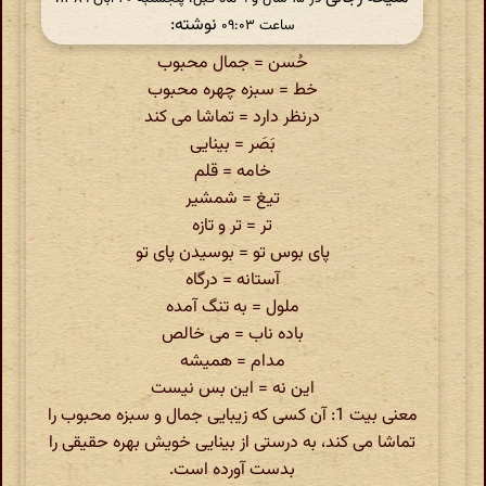
نوشته:
ساعت ۰۹:۰۳
حُسن = جمال محبوب
خط = سبزه چهره محبوب
درنظر دارد = تماشا می کند
بَصَر = بینایی
خامه = قلم
تیغ = شمشیر
تر = تر و تازه
پای بوس تو = بوسیدن پای تو
آستانه = درگاه
ملول = به تنگ آمده
باده ناب = می خالص
مدام = همیشه
این نه = این بس نیست
معنی بیت 1: آن کسی که زیبایی جمال و سبزه محبوب را
تماشا می کند، به درستی از بینایی خویش بهره حقیقی را
بدست آورده است.