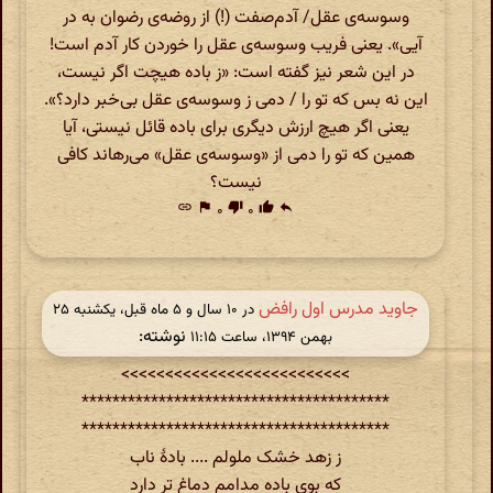
وسوسه‌ی عقل/ آدم‌صفت (!) از روضه‌ی رضوان به در
آیی». یعنی فریب وسوسه‌ی عقل را خوردن کار آدم است!
در این شعر نیز گفته است: «ز باده هیچت اگر نیست،
این نه بس که تو را / دمی ز وسوسه‌ی عقل بی‌خبر دارد؟».
یعنی اگر هیچ ارزش دیگری برای باده قائل نیستی، آیا
همین که تو را دمی از «وسوسه‌ی عقل» می‌رهاند کافی
نیست؟
link
flag
۰
thumb_down
۰
thumb_up
reply
جاوید مدرس اول رافض
در ‫۱۰ سال و ۵ ماه قبل، یکشنبه ۲۵
نوشته:
بهمن ۱۳۹۴، ساعت ۱۱:۱۵
>>>>>>>>>>>>>>>>>>>>>>>>>>
****************************************
****************************************
ز زهد خشک ملولم .... بادۀ ناب
که بوی باده مدامم دماغ تر دارد