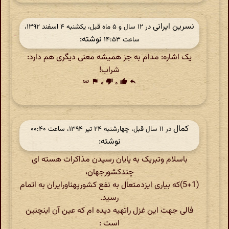
نسرین ایرانی
در ‫۱۲ سال و ۵ ماه قبل، یکشنبه ۴ اسفند ۱۳۹۲،
نوشته:
ساعت ۱۴:۵۳
یک اشاره: مدام به جز همیشه معنی دیگری هم دارد:
شراب!
link
flag
۰
thumb_down
۰
thumb_up
reply
کمال
در ‫۱۱ سال قبل، چهارشنبه ۲۴ تیر ۱۳۹۴، ساعت ۰۰:۴۰
نوشته:
باسلام وتبریک به پایان رسیدن مذاکرات هسته ای
چندکشورجهان،
(5+1)که بیاری ایزدمتعال به نفع کشورپهناورایران به اتمام
رسید.
فالی جهت این غزل راتهیه دیده ام که عین آن اینچنین
است :