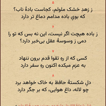
ز زهدِ خشک ملولم‌، کجاست بادهٔ ناب‌؟
که بویِ باده مدامم دماغ تر دارد
ز باده هیچت اگر نیست، این نه بس که تو را
دمی ز وسوسهٔ عقل بی‌خبر دارد؟
کسی که از رهِ تقوا قدم برون ننهاد
به عزمِ میکده اکنون رهِ سفر دارد
دل‌ِ شکستهٔ حافظ به خاک خواهد برد
چو لاله، داغ هوایی‌، که بر جگر دارد
غزل شمارهٔ ۱۱۷: دل ما به دور رویت ز چمن فَراغ دارد
»