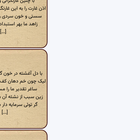
با چنین غارتگرانی و
اذن غارت را به این غار
سستی و خون سردی و ن
زاهد ما بهر استبداد
[...]
با دل آغشته در خون گ
لیک چون خم دهان کف ک
ساغر تقدیر ما را م
زین سبب از نشئه آن ب
گر توئی سرمایه دار با
[...]