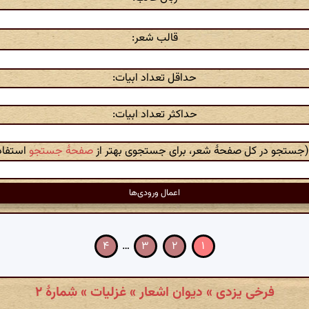
قالب شعر:
حداقل تعداد ابیات:
حداکثر تعداد ابیات:
 (جستجو در کل صفحهٔ شعر، برای جستجوی بهتر از
صفحهٔ جستجو
استفاده
۴
…
۳
۲
۱
فرخی یزدی » دیوان اشعار » غزلیات » شمارهٔ ۲