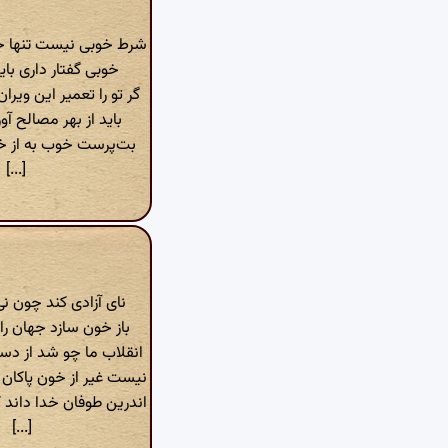
شرط خوبی نیست تنها ج
خوبی گفتار داری با
گر تو را تعمیر این ویر
باید از بهر مصالح آ
بت‌پرست خوب به از خ
[...]
نای آزادی کند چون نی
باز خون سازد جهان را 
انقلاب ما چو شد از دس
نیست غیر از خون پاکان 
اندرین طوفان خدا داند 
[...]