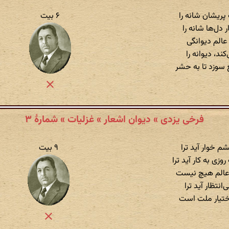
پریشان شانه را
۶ بیت
 دل‌ها شانه را
عالم دیوانگی
کند، دیوانه را
سوزد تا به حشر
فرخی یزدی » دیوان اشعار » غزلیات » شمارهٔ ۳
شم خوار آید ترا
۹ بیت
ی به کار آید ترا
ج عالم هیچ نیست
انتظار آید ترا
ختیار ملت است