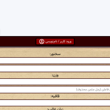
ورود کاربر / نام‌نویسی
سخنور:
وزن:
قافیه:
زبان غالب: