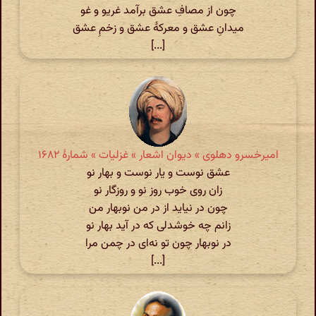
چون از مصافِ عشق برآمد غریو و غو
میدانِ عشق و معرکۀ عشق و زخم‌ِ عشق
[...]
امیرخسرو دهلوی » دیوان اشعار » غزلیات » شمارهٔ ۱۶۸۲
عشق نوست و یار نوست و بهار نو
زان روی خوب روز نو و روزگار نو
چون در نیاید از در من نوبهار من
زانم چه خوشدلی که در آید بهار نو
در نوبهار چون تو نه‌ای در چمن مرا
[...]