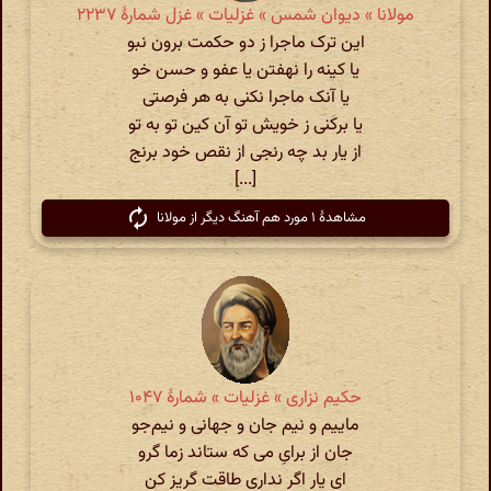
مولانا » دیوان شمس » غزلیات » غزل شمارهٔ ۲۲۳۷
این ترک ماجرا ز دو حکمت برون نبو
یا کینه را نهفتن یا عفو و حسن خو
یا آنک ماجرا نکنی به هر فرصتی
یا برکنی ز خویش تو آن کین تو به تو
از یار بد چه رنجی از نقص خود برنج
[...]
مشاهدهٔ ۱ مورد هم آهنگ دیگر از مولانا
حکیم نزاری » غزلیات » شمارهٔ ۱۰۴۷
ماییم و نیم جان و جهانی و نیم‌جو
جان از برایِ می که ستاند زما گرو
ای یار اگر نداری طاقت گریز کن