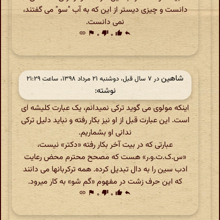
دانست و چیزی دیستر از این که به آب "سو" می گفتند،
نمی دانست.
link
flag
۰
thumb_down
۰
thumb_up
reply
شاهین
در ‫۷ سال قبل، دوشنبه ۲۱ مرداد ۱۳۹۸، ساعت ۲۱:۲۹
نوشته:
اینکه مولوی می گوید ترکی نمیدانم، یک عبارت کلیشه ای
است. این عبارت قبل از او نیز بکار رفته و نباید دلیل ترکی
ندانی او بشماریم.
عبارتی که در بیت آخر بکار رفته «دکتر» نیست،
«س.ک.ت.و.ر» هست که مصحح محترم محض رعایت
ادب سین را به دال تبدیل کرده. همه ترکربانها می دانند
که این حرف زشت در مفهوم «گم شو» به کار میرود.
link
flag
۰
thumb_down
۰
thumb_up
reply