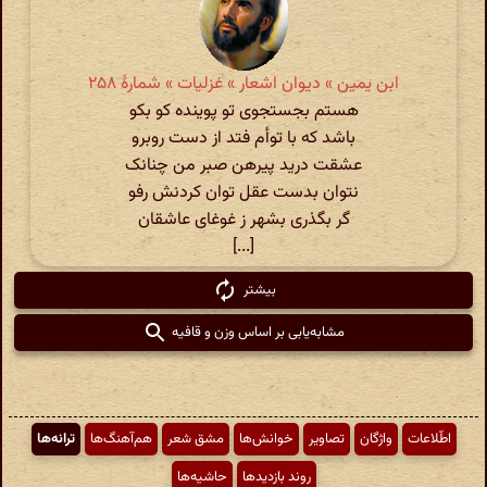
ابن یمین » دیوان اشعار » غزلیات » شمارهٔ ۲۵۸
هستم بجستجوی تو پوینده کو بکو
باشد که با توأم فتد از دست روبرو
عشقت درید پیرهن صبر من چنانک
نتوان بدست عقل توان کردنش رفو
گر بگذری بشهر ز غوغای عاشقان
[...]
بیشتر
مشابه‌یابی بر اساس وزن و قافیه
اطّلاعات
واژگان
تصاویر
خوانش‌ها
مشق شعر
هم‌آهنگ‌ها
ترانه‌ها
روند بازدیدها
حاشیه‌ها