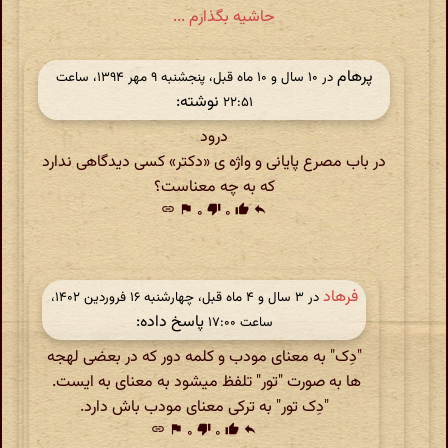
حاشیه بگذارم ...
پرهام
در ‫۱۰ سال و ۱۰ ماه قبل، پنجشنبه ۹ مهر ۱۳۹۴، ساعت
نوشته:
۲۲:۵۱
درود
در باب مصرع پایانی و واژه ی «دکتر» کسی دیدگاهی ندارد
که به چه معناست؟
link
flag
۰
thumb_down
۰
thumb_up
reply
فرهاد
در ‫۳ سال و ۴ ماه قبل، چهارشنبه ۱۶ فروردین ۱۴۰۲،
پاسخ داده:
ساعت ۱۷:۰۰
"دِک" به معنای مودب و کلمه دور که در بعضی لهجه
ها به صورت "تور" تلفظ میشود به معنای به ایست.
"دِک تور" به ترکی معنای مودب باش دارد.
link
flag
۰
thumb_down
۰
thumb_up
reply