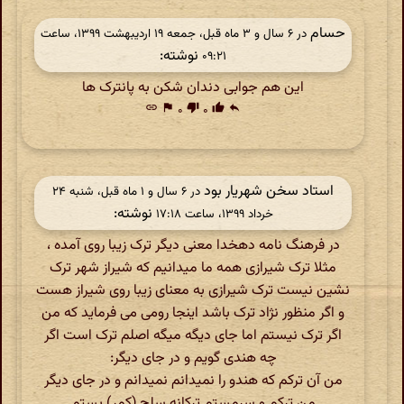
حسام
در ‫۶ سال و ۳ ماه قبل، جمعه ۱۹ اردیبهشت ۱۳۹۹، ساعت
نوشته:
۰۹:۲۱
این هم جوابی دندان شکن به پانترک ها
link
flag
۰
thumb_down
۰
thumb_up
reply
استاد سخن شهریار بود
در ‫۶ سال و ۱ ماه قبل، شنبه ۲۴
نوشته:
خرداد ۱۳۹۹، ساعت ۱۷:۱۸
در فرهنگ نامه دهخدا معنی دیگر ترک زیبا روی آمده ،
مثلا ترک شیرازی همه ما میدانیم که شیراز شهر ترک
نشین نیست ترک شیرازی به معنای زیبا روی شیراز هست
و اگر منظور نژاد ترک باشد اینجا رومی می فرماید که من
اگر ترک نیستم اما جای دیگه میگه اصلم ترک است اگر
چه هندی گویم و در جای دیگر:
من آن ترکم که هندو را نمیدانم نمیدانم و در جای دیگر
من ترکم و سرمستم ترکانه سلح (کمر) بستم