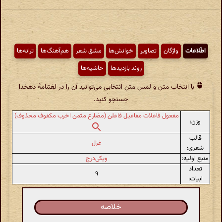
اطّلاعات
واژگان
تصاویر
خوانش‌ها
مشق شعر
هم‌آهنگ‌ها
ترانه‌ها
روند بازدیدها
حاشیه‌ها
با انتخاب متن و لمس متن انتخابی می‌توانید آن را در لغتنامهٔ دهخدا
جستجو کنید.
مفعول فاعلات مفاعیل فاعلن (مضارع مثمن اخرب مکفوف محذوف)
وزن:
قالب
غزل
شعری:
منبع اولیه:
ویکی‌درج
تعداد
۹
ابیات:
خلاصه