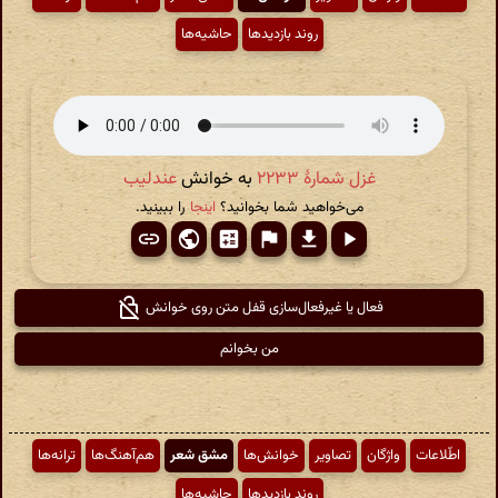
روند بازدیدها
حاشیه‌ها
غزل شمارهٔ ۲۲۳۳
به خوانش
عندلیب
می‌خواهید شما بخوانید؟
اینجا
را ببینید.
فعال یا غیرفعال‌سازی قفل متن روی خوانش
من بخوانم
اطّلاعات
واژگان
تصاویر
خوانش‌ها
مشق شعر
هم‌آهنگ‌ها
ترانه‌ها
روند بازدیدها
حاشیه‌ها