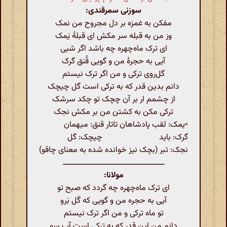
سوزنی سمرقندی:
مفکن به غمزه بر دل مجروح من نمک
وز من به قبله سر مکش ای قبلهٔ یَمک
ای ترک ماه‌چهره چه باشد اگر شبی
آیی به حجرهٔ من و گویی قُنق گرک
گل‌روی ترکی و من اگر ترک نیستم
دانم بدین قدر که به ترکی است گل چیچک
از چشمم ار بر آن چچک تو چکد سرشک
ترکی مکن به کشتن من بر مکش نجک
▫️یمک: لقب پادشاهان تاتار قنق: میهمان
گرک: باید چیچک: گل
نجک: تبر (بچک نیز خوانده شده به معنای چاقو)
ــــــــــــــــــــــــــــــــــــــــــــــــــ
مولانا:
ای ترک ماه‌چهره چه گردد که صبح تو
آیی به حجره من و گویی که گَل بَرو
تو ماه ترکی و من اگر ترک نیستم
دانم من این قدر که به ترکی است آب سو