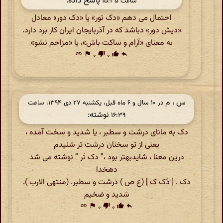
پاسخ داده:
ساعت ۱۵:۳۵
احتمال می دهم «دک تور» یا «دک دور» معادل
«دیش دور» دباشد که در آذربایجان ایران کار برد دارد.
به معنای «آرام و ساکت باش»، یا «مزاحم نشو»
link
flag
۰
thumb_down
۰
thumb_up
reply
س ، م
در ‫۱۰ سال و ۶ ماه قبل، یکشنبه ۲۷ دی ۱۳۹۴، ساعت
نوشته:
۱۶:۳۹
دک به مانای درشت و سطبر ، یا شدید و سخت آمده ،
یعنی از تو سخنان درشت تر شنیدم
درین معنا ، شایدبهتر بود ،” دک تَر “ نوشته می شد
دهخدا
دک . [ دُک ک ] (ع ص ) درشت و سطبر. (منتهی الارب ).
شدید و ضخیم
link
flag
۰
thumb_down
۰
thumb_up
reply