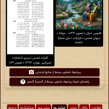
فانوس خیال » تصویر ۱۰۳۳ - مولانا »
دیوان شمس » غزلیات » غزل شمارهٔ
۲۲۳۳
کلیات شمس تبریزی انتشارات
امیرکبیر، تهران، ۱۳۷۶ » تصویر ۸۲۶
پیشنهاد تصاویر مرتبط از منابع اینترنتی
راهنمای نحوهٔ پیشنهاد تصاویر مرتبط از گنجینهٔ گنجور
اطّلاعات
واژگان
تصاویر
خوانش‌ها
مشق شعر
هم‌آهنگ‌ها
ترانه‌ها