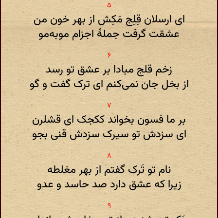
ای ارسلان قِلِج مَکِش از بهر خون من
عشقت گرفت جملهٔ اجزام موبه‌مو
زخم قلج مبادا بر عشق تو رسد
از بخل جان نمی‌کنم ای ترک گفت و گو
بر ما فسون بخواند ککجک ای قشلرن
ای سزدش تو سیرک سزدش قنی بجو
نام تو تَرک گفتم از بهر مغلطه
زیرا که عشق دارد صد حاسد و عدو