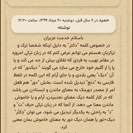
حمید
در ‫۶ سال قبل، دوشنبه ۲۰ مرداد ۱۳۹۹، ساعت ۱۲:۲۰
نوشته:
باسلام خدمت عزیزان
در خصوص کلمه "دکتر" به دلیل اینکه شخصا ترک و
ترکزبان هستم می توانم عرض کنم که در زبان ترکی امروزه
در مقام نهیب به فردی که تقلای بیش از حد می کند و یا
پا را از گلیم خود خارج می سازد می گویند " دیکدور" که در
آن "دیک" یعنی بلندی و یا جای آرام که این کلمه در تلفظ
فارسی به "دنج" تبدیل شده است. بخش "دور" هم فعل
امر از مصدر دورمک به معنای ماندن و ایستادن می باشد
که در کنار کلمه دیک معنای نجنبیدن، آرام و یا خاموش
ماندن معنا می دهد. از آنجا که در زبان ترکی حرف "ت" و
"د" به راحتی به یکدیگر تبدیل می شود، می توان "دِکتُر"
دیک+تور یا همان دیک دور به معنای خاموش بمان معنی
کرد.