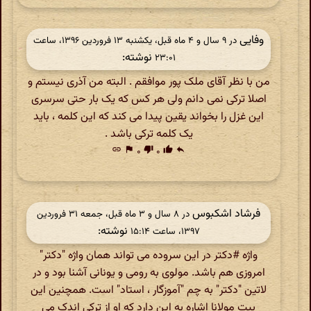
وفایی
در ‫۹ سال و ۴ ماه قبل، یکشنبه ۱۳ فروردین ۱۳۹۶، ساعت
نوشته:
۲۳:۰۱
من با نظر آقای ملک پور موافقم . البته من آذری نیستم و
اصلا ترکی نمی دانم ولی هر کس که یک بار حتی سرسری
این غزل را بخواند یقین پیدا می کند که این کلمه ، باید
یک کلمه ترکی باشد .
link
flag
۰
thumb_down
۰
thumb_up
reply
فرشاد اشکبوس
در ‫۸ سال و ۳ ماه قبل، جمعه ۳۱ فروردین
نوشته:
۱۳۹۷، ساعت ۱۵:۱۴
واژه #دکتر در این سروده می تواند همان واژه "دکتر"
امروزی هم باشد. مولوی به رومی و یونانی آشنا بود و در
لاتین "دکتر" به چم "آموزگار ، استاد" است. همچنین این
بیت مولانا اشاره به این دارد که او از ترکی اندک می