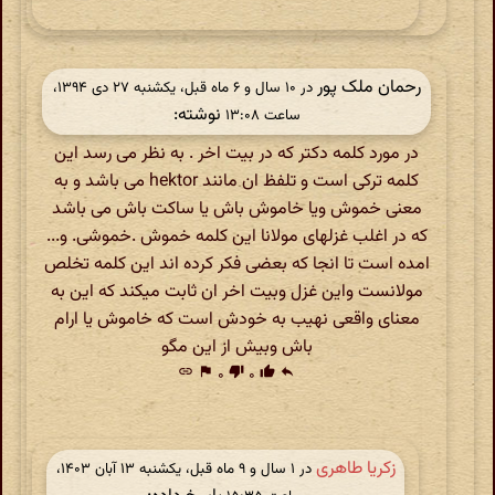
رحمان ملک پور
در ‫۱۰ سال و ۶ ماه قبل، یکشنبه ۲۷ دی ۱۳۹۴،
نوشته:
ساعت ۱۳:۰۸
در مورد کلمه دکتر که در بیت اخر . به نظر می رسد این
کلمه ترکی است و تلفظ ان مانند hektor می باشد و به
معنی خموش ویا خاموش باش یا ساکت باش می باشد
که در اغلب غزلهای مولانا این کلمه خموش .خموشی. و...
امده است تا انجا که بعضی فکر کرده اند این کلمه تخلص
مولانست واین غزل وبیت اخر ان ثابت میکند که این به
معنای واقعی نهیب به خودش است که خاموش یا ارام
باش وبیش از این مگو
link
flag
۰
thumb_down
۰
thumb_up
reply
زکریا طاهری
در ‫۱ سال و ۹ ماه قبل، یکشنبه ۱۳ آبان ۱۴۰۳،