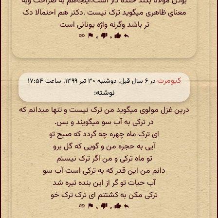
بودن مولانا بکند خنده دار است،اینجاهم به صراحت وبه
معنای ظاهری میگوید ترک نیست .دکتر هم احتمالا دک
تر باشد وگرنه واژه یونانی است
link
flag
۰
thumb_down
۰
thumb_up
reply
کیومرث
در ‫۶ سال قبل، دوشنبه ۳۰ تیر ۱۳۹۹، ساعت ۱۷:۵۴
نوشته:
درین غزل مولوی میگوید من ترک نیست و تنها میدانم که
در ترکی به آب سو میگویند و بس.
ای ترک ماه چهره چه گردد که صبح تو
آیی به حجره من و گویی که گل برو
تو ماه ترکی و من اگر ترک نیستم
دانم من این قدر که به ترکی است آب سو
آب حیات تو گر از این بنده تیره شد
ترکی مکن به کشتنم ای ترک ترک خو
link
flag
۰
thumb_down
۰
thumb_up
reply