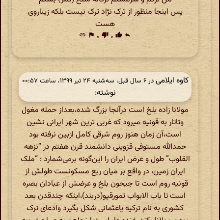
پس اینجا منظور از ترک نژاد ترک نیست بلکه زیباروی
هست
link
flag
۰
thumb_down
۰
thumb_up
reply
کاوه ایلامی
در ‫۶ سال قبل، سه‌شنبه ۲۴ تیر ۱۳۹۹، ساعت ۰۰:۵۷
نوشته:
مولانا زاده بلخ است درآنجا بزرگ شده،بعداز حمله مغول
وتاتار به قونیه میرود که غربی ترین شهر ایرانی نشین
است،آن زمان هنوز روم شرقی کامل ازبین نرفته بود
حمدالله مستوفی قزوینی دانشمند قرن هفتم در “نزهه
القلوب” طول و عرض ایران را این‌گونه برمی‌شمارد : “ملک
ایران زمین، در واقع بر میان ربع مسکونست طولش از
قونیه روم است تا جیحون بلخ و عرضش از عبادان بصره
است تا باب الابواب تمورقپو(دربند)،اینکه چندقدن بعد
کشوری به نام ترکیه یاعثمانی شکل بگیرد وادعای ترک