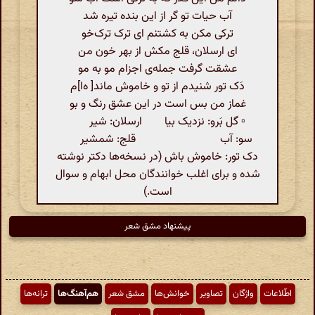
آب حیات تو گر از این بنده تیره شد
ترکی مکن به کشتنم ای ترک ترک‌خو
ای ارسلان، قلج مکش از بهر خون من
عشقت گرفت جمله‌ی اجزام مو به مو
دَک تور شنیدم از تو و خاموش ماند[ ه‌ا]م
غماز من بس است در این عشق رنگ و بو
▫️ گل بَرو: نزدیک بیا ارسلان: شیر
سو: آب قلج: شمشیر
دک تور: خاموش باش (در نسخه‌ها دکتر نوشته
شده و برای اغلب خوانندگان محل ابهام و سوال
است.)
پیشنهاد مشق شعر
اطّلاعات
واژگان
تصاویر
خوانش‌ها
مشق شعر
هم‌آهنگ‌ها
ترانه‌ها