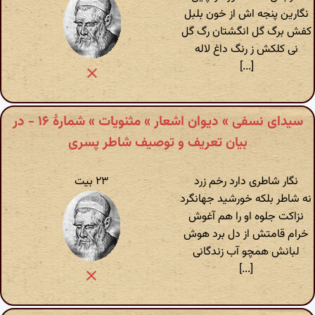
نگارین پنجه اش از خون بلبل
کفش برگ گل انگشتان رگ گل
نی کلکش ز رنگ داغ لاله
[...]
سیدای نسفی » دیوان اشعار » مثنویات » شمارهٔ ۱۶ - در
بیان تعریف و توصیف شاطر پسری
نگار شاطری دارد رخم زرد
۲۳ بیت
نه شاطر بلکه خورشید جهانگرد
نزاکت جلوه او را هم آغوش
خرام قامتش از دل برد هوش
لبانش همچو آب زندگانی
[...]