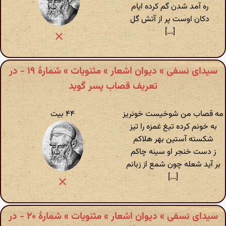
ره آمد شدن گم کرده ایام
دکان اوست پر از آتش گل
[...]
سیدای نسفی » دیوان اشعار » مثنویات » شمارهٔ ۱۹ - در
تعریف قصاب پسر گوید
مه قصاب من شوخیست خونریز
۴۴ بیت
به خونم کرده تیغ غمزه را تیز
شکسته آستین بهر هلاکم
ز دست خنجر او سینه چاکم
بر آید شعله چون شمع از زبانم
[...]
سیدای نسفی » دیوان اشعار » مثنویات » شمارهٔ ۲۰ - در