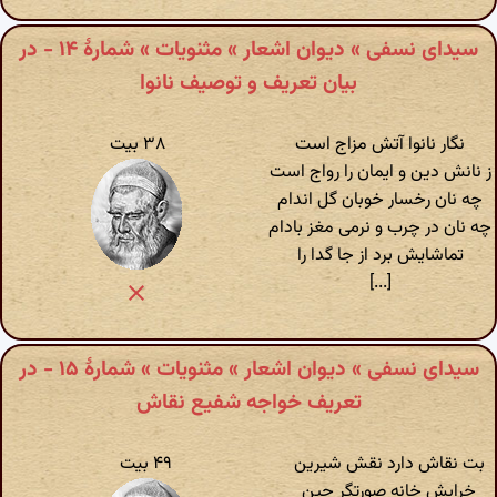
سیدای نسفی » دیوان اشعار » مثنویات » شمارهٔ ۱۴ - در
بیان تعریف و توصیف نانوا
نگار نانوا آتش مزاج است
۳۸ بیت
ز نانش دین و ایمان را رواج است
چه نان رخسار خوبان گل اندام
چه نان در چرب و نرمی مغز بادام
تماشایش برد از جا گدا را
[...]
سیدای نسفی » دیوان اشعار » مثنویات » شمارهٔ ۱۵ - در
تعریف خواجه شفیع نقاش
بت نقاش دارد نقش شیرین
۴۹ بیت
خرابش خانه صورتگر چین