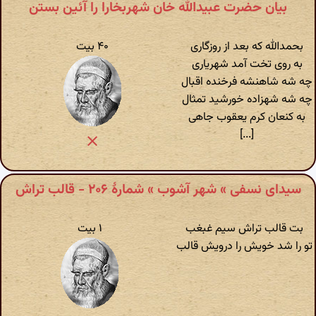
بیان حضرت عبیدالله خان شهربخارا را آئین بستن
بحمدالله که بعد از روزگاری
۴۰ بیت
به روی تخت آمد شهریاری
چه شه شاهنشه فرخنده اقبال
چه شه شهزاده خورشید تمثال
به کنعان کرم یعقوب جاهی
[...]
سیدای نسفی » شهر آشوب » شمارهٔ ۲۰۶ - قالب تراش
بت قالب تراش سیم غبغب
۱ بیت
تو را شد خویش را درویش قالب