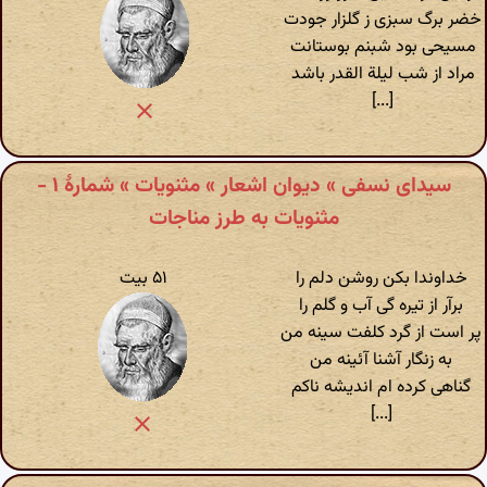
خضر برگ سبزی ز گلزار جودت
مسیحی بود شبنم بوستانت
مراد از شب لیلة القدر باشد
[...]
سیدای نسفی » دیوان اشعار » مثنویات » شمارهٔ ۱ -
مثنویات به طرز مناجات
خداوندا بکن روشن دلم را
۵۱ بیت
برآر از تیره گی آب و گلم را
پر است از گرد کلفت سینه من
به زنگار آشنا آئینه من
گناهی کرده ام اندیشه ناکم
[...]