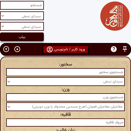
ورود کاربر / نام‌نویسی
سخنور:
وزن:
قافیه:
زبان غالب: