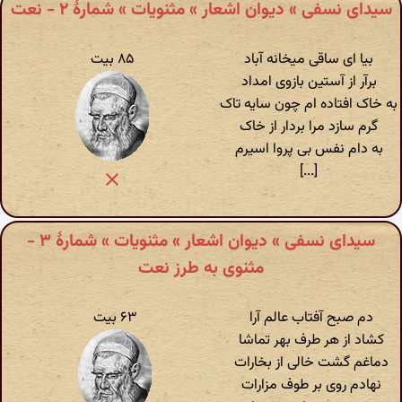
سیدای نسفی » دیوان اشعار » مثنویات » شمارهٔ ۲ - نعت
بیا ای ساقی میخانه آباد
۸۵ بیت
برآر از آستین بازوی امداد
به خاک افتاده ام چون سایه تاک
گرم سازد مرا بردار از خاک
به دام نفس بی پروا اسیرم
[...]
سیدای نسفی » دیوان اشعار » مثنویات » شمارهٔ ۳ -
مثنوی به طرز نعت
دم صبح آفتاب عالم آرا
۶۳ بیت
کشاد از هر طرف بهر تماشا
دماغم گشت خالی از بخارات
نهادم روی بر طوف مزارات