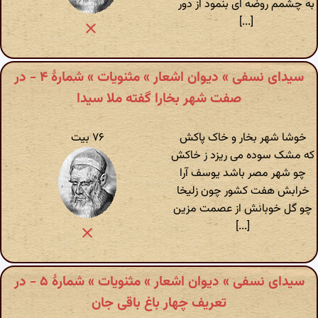
به چشمم روضه ای بنمود از دور
[...]
سیدای نسفی » دیوان اشعار » مثنویات » شمارهٔ ۴ - در
صفت شهر بخارا گفته ملا سیدا
خوشا شهر بخار و خاک پاکش
۷۶ بیت
که مشک سوده می ریزد ز خاکش
چو شهر مصر باشد یوسف آرا
خرابش هفت کشور چون زلیخا
چو گل خوبانش از عصمت مزین
[...]
سیدای نسفی » دیوان اشعار » مثنویات » شمارهٔ ۵ - در
تعریف چهار باغ باقی جان