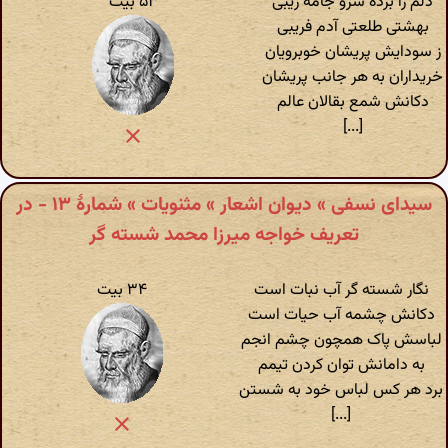
دلم را برده سرو جامه زیبی
۵۳ بیت
بهشتی طلعتی آدم فریبی
ز سودایش پریشان خوبرویان
خریداران به هر جانب پریشان
دکانش شمع بقالان عالم
[...]
سیدای نسفی » دیوان اشعار » مثنویات » شمارهٔ ۱۳ - در
تعریف خواجه میرزا محمد شسته گر
نگار شسته گر آب نبات است
۳۴ بیت
دکانش چشمه آب حیات است
لباسش پاک همچون چشم انجم
به دامانش توان کردن تیمم
برد هر کس لباس خود به شستن
[...]