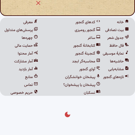
خانه
کدهای گنجور
معرفی
بیت تصادفی
گنجور رومیزی
پرسش‌های متداول
جدول شعر
ساغر
چهره‌ها
فال حافظ
کتابخانهٔ گنجور
حمایت مالی
نمایهٔ موسیقی
گنجینهٔ گنجور
آمار محتوا
حاشیه‌ها
محاسبه‌گر ابجد
آمار مشارکت
مشابه‌یابی
آوای گنجور
آمار بازدید
تازه‌های گنجور
پیشخان خوانشگران
منابع
پیشخان یا پیشخوان؟
تماس
نسکبان
حریم خصوصی