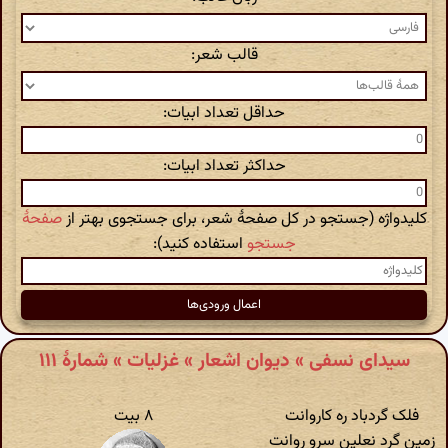
قالب شعر:
حداقل تعداد ابیات:
حداکثر تعداد ابیات:
کلیدواژه (جستجو در کل صفحهٔ شعر، برای جستجوی بهتر از
صفحهٔ
جستجو
استفاده کنید):
سیدای نسفی » دیوان اشعار » غزلیات » شمارهٔ ۱۱۱
فلک گردباد ره کاروانت
۸ بیت
زمین گرد نعلین سرو روانت