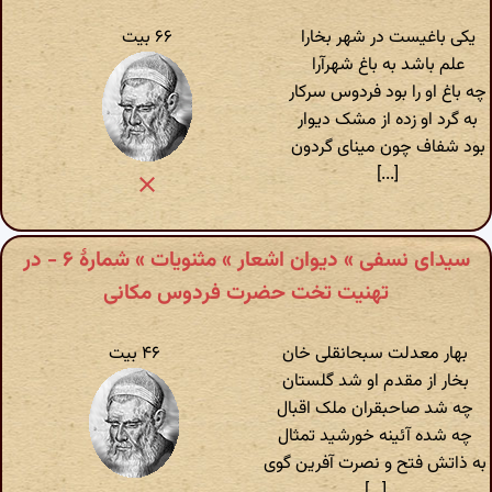
یکی باغیست در شهر بخارا
۶۶ بیت
علم باشد به باغ شهرآرا
چه باغ او را بود فردوس سرکار
به گرد او زده از مشک دیوار
بود شفاف چون مینای گردون
[...]
سیدای نسفی » دیوان اشعار » مثنویات » شمارهٔ ۶ - در
تهنیت تخت حضرت فردوس مکانی
بهار معدلت سبحانقلی خان
۴۶ بیت
بخار از مقدم او شد گلستان
چه شد صاحبقران ملک اقبال
چه شده آئینه خورشید تمثال
به ذاتش فتح و نصرت آفرین گوی
[...]