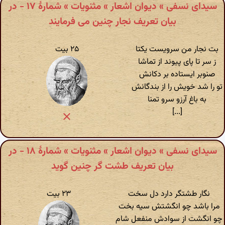
سیدای نسفی » دیوان اشعار » مثنویات » شمارهٔ ۱۷ - در
بیان تعریف نجار چنین می فرمایند
بت نجار من سرویست یکتا
۲۵ بیت
ز سر تا پای پیوند از تماشا
صنوبر ایستاده بر دکانش
تو را شد خویش را از بندگانش
به باغ آرزو سرو تمنا
[...]
سیدای نسفی » دیوان اشعار » مثنویات » شمارهٔ ۱۸ - در
بیان تعریف طشت گر چنین گوید
نگار طشتگر دارد دل سخت
۲۳ بیت
مرا باشد چو انگشتش سیه بخت
چو انگشت از سوادش منفعل شام