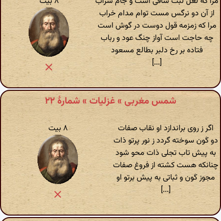
مرا که لعل لبت ساقی است و جام شراب
۸ بیت
از آن دو نرگس مست توام مدام خراب
مرا که زمزمه قول دوست در گوش است
چه حاجت است آواز چنگ عود و رباب
فتاده بر رخ دلبر بطالع مسعود
[...]
شمس مغربی » غزلیات » شمارهٔ ۲۲
اگر ز روی براندازد او نقاب صفات
۸ بیت
دو کَون سوخته گردد ز نور پرتو ذات
به پیش تاب تجلی ذات محو شود
چنانکه هست کشته از فروغ صفات
مجوز کَون و ثباتی به پیش برتو او
[...]