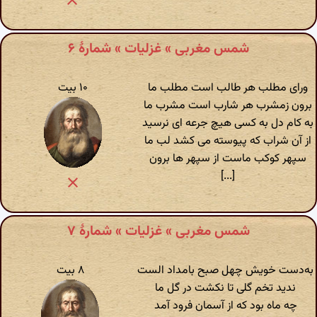
شمس مغربی » غزلیات » شمارهٔ ۶
ورای مطلب هر طالب است مطلب ما
۱۰ بیت
برون زمشرب هر شارب است مشرب ما
به کام دل به کسی هیچ جرعه ای نرسید
از آن شراب که پیوسته می کشد لب ما
سپهر کوکب ماست از سپهر ها برون
[...]
شمس مغربی » غزلیات » شمارهٔ ۷
به‌دست خویش چهل صبح بامداد الست
۸ بیت
ندید تخم گلی تا نکشت در گل ما
چه ماه بود که از آسمان فرود آمد