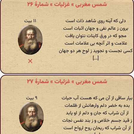
شمس مغربی » غزلیات » شمارهٔ ۲۶
دلی که آینه روی شاهد ذات است
۱۱ بیت
برون ز عالم نفی و جهان اثبات است
مجو که در ورق کاینات نتوان یافت
علامت و اثر آنچه بی علامات است
کسی نجست و نجوید ز لوح هر دو جهان
[...]
شمس مغربی » غزلیات » شمارهٔ ۲۷
بیار ساقی از آن می که هست آب حیات
۹ بیت
بده به خضر دلم وارهانش از ظلمات
از آن شراب که جان و دلم از او یابد
ز قید جسم خلاص و ز بند نفس نجات
از آن شراب که ریحان روح ارواح است