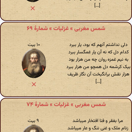
[...]
شمس مغربی » غزلیات » شمارهٔ ۶۹
دلی نداشتم آنهم که بود، یار ببرد
۱۰ بیت
کدام دل که نه آن یار غمگسار ببرد
به نیم غمزه روان چه من هزار بود
بیک کرشمه دل همچو من هزار ببرد
هزار نقش برانگیخت آن نگار ظریف
[...]
شمس مغربی » غزلیات » شمارهٔ ۷۴
مرا بفقر و فنا افتخار میباشد
۹ بیت
زنام ملک و غنی ننگ و عار میباشد