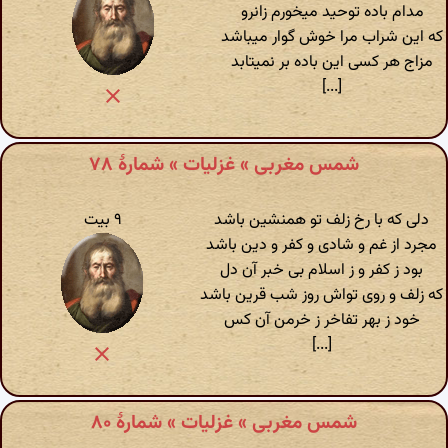
مدام باده توحید میخورم زانرو
که این شراب مرا خوش گوار میباشد
مزاج هر کسی این باده بر نمیتابد
[...]
شمس مغربی » غزلیات » شمارهٔ ۷۸
دلی که با رخ زلف تو همنشین باشد
۹ بیت
مجرد از غم و شادی و کفر و دین باشد
بود ز کفر و ز اسلام بی خبر آن دل
که زلف و روی تواش روز شب قرین باشد
خود ز بهر تفاخر ز خرمن آن کس
[...]
شمس مغربی » غزلیات » شمارهٔ ۸۰