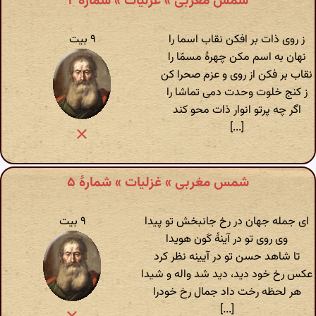
شمس مغربی » غزلیات » شمارهٔ ۲
ز روی ذات بر افکن نقاب اسما را
۹ بیت
نهان به اسم مکن چهرۀ مسمّا را
نقاب بر فکن از روی و عزم صحرا کن
ز کنج خلوت وحدت دمی تماشا را
اگر چه پرتو انوار ذات محو کند
[...]
شمس مغربی » غزلیات » شمارهٔ ۵
ای جمله جهان در رخ جانبخش تو پیدا‏
۹ بیت
‏وی روی تو در آینۀ کَون هویدا‏
‏‏تا شاهد حسن تو در آیینه نظر کرد‏
‏عکس رخ خود دید، دید شد واله و شیدا
هر لحظه رخت داد جمال رخ خودرا
[...]