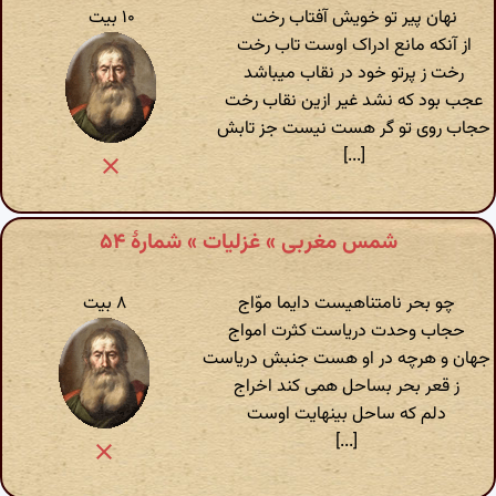
نهان پیر تو خویش آفتاب رخت
۱۰ بیت
از آنکه مانع ادراک اوست تاب رخت
رخت ز پرتو خود در نقاب میباشد
عجب بود که نشد غیر ازین نقاب رخت
حجاب روی تو گر هست نیست جز تابش
[...]
شمس مغربی » غزلیات » شمارهٔ ۵۴
چو بحر نامتناهیست دایما موّاج
۸ بیت
حجاب وحدت دریاست کثرت امواج
جهان و هرچه در او هست جنبش دریاست
ز قعر بحر بساحل همی کند اخراج
دلم که ساحل بینهایت اوست
[...]