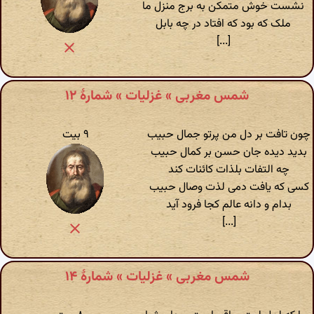
نشست خوش متمکن به برج منزل ما
ملک که بود که افتاد در چه بابل
[...]
شمس مغربی » غزلیات » شمارهٔ ۱۲
چون تافت بر دل من پرتو جمال حبیب
۹ بیت
بدید دیده جان حسن بر کمال حبیب
چه التفات بلذات کائنات کند
کسی که یافت دمی لذت وصال حبیب
بدام و دانه عالم کجا فرود آید
[...]
شمس مغربی » غزلیات » شمارهٔ ۱۴