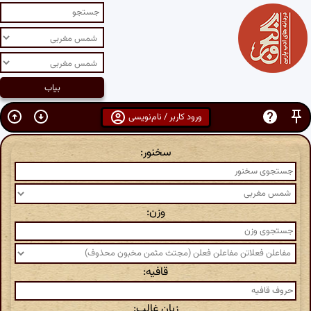
ورود کاربر / نام‌نویسی
سخنور:
وزن:
قافیه:
زبان غالب: