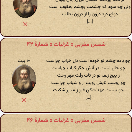
ولی چه سود که چشمت بچشم یعقوب است
دوای درد درون را از درون بطلب
[...]
شمس مغربی » غزلیات » شمارهٔ ۴۲
چو باده چشم تو خوده است دل خراب چراست
۱۰ بیت
چو حال تست در آتش جگر کباب چراست
ز پیچ زلف تو در تاب رفت مهر رخت
چو زوست تابش رویت از و شباب چراست
چو نیست عهد شکن غیر زلف بر شکنت
[...]
شمس مغربی » غزلیات » شمارهٔ ۴۶