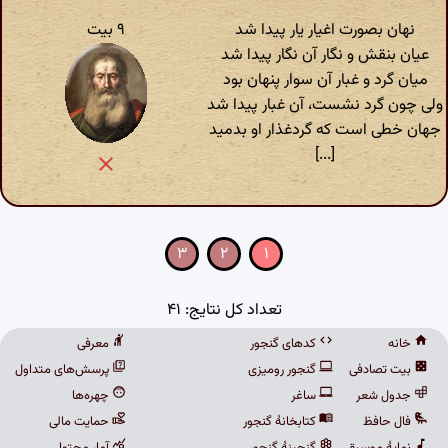
نهان بصورت اغیار یار پیدا شد
۹ بیت
عیان بنقش و نگار آن نگار پیدا شد
میان گرد و غبار آن سوار پنهان بود
ولی چون گرد نشست، آن غبار پیدا شد
جهان خطی است که گردغذار او بدمید
[...]
۳
۲
۱
تعداد کل نتایج: ۴۱
خانه
کدهای گنجور
معرفی
بیت تصادفی
گنجور رومیزی
پرسش‌های متداول
جدول شعر
ساغر
چهره‌ها
فال حافظ
کتابخانهٔ گنجور
حمایت مالی