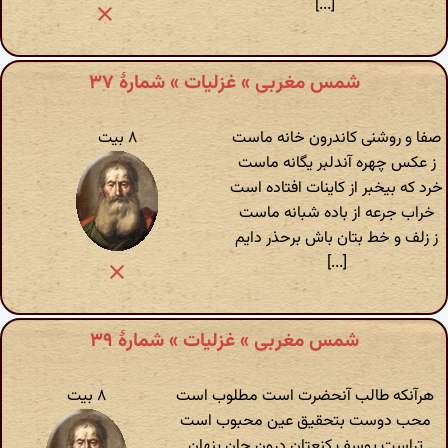
[...]
شمس مغربی » غزلیات » شمارهٔ ۳۷
صفا و روشنی کاندرون خانه ماست
۸ بیت
ز عکس چهره آندلبر یگانه ماست
خرد که بیخبر از کاینات افتاده است
خراب جرعه از باده شبانه ماست
ز زلف و خط بتان باش برحذر دایم
[...]
شمس مغربی » غزلیات » شمارهٔ ۳۹
هرآنکه طالب آنحضرت است مطلوب است
۸ بیت
محب دوست بتحقیق عین محبوب است
تراست یوسف کنعتان درون جان پنهان