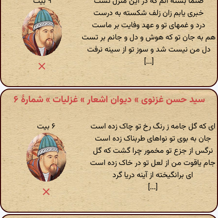
صنما بسته آنم که در این منزل تست
۹ بیت
خبری یابم زان زلف شکسته به درست
درد و غمهای تو و عهد وفایت بر ماست
هم به جان تو که هوش و دل و جانم بر تست
دل من نیست شد و سوز تو از سینه نرفت
[...]
سید حسن غزنوی » دیوان اشعار » غزلیات » شمارهٔ ۶
ای که گل جامه ز رنگ رخ تو چاک زده است
۶ بیت
جان به بوی تو نواهای طربناک زده است
نرگس از جزع تو مخمور چرا گشت که گل
جام یاقوت من از لعل تو در خاک زده است
ای برانگیخته از آینه دریا گرد
[...]