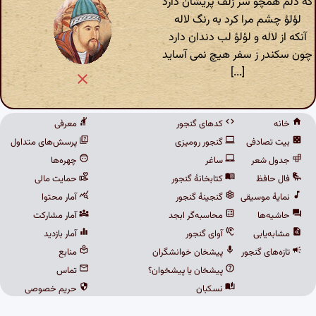
که دلم همچو سر زلف پریشان دارد
لؤلؤ چشم مرا کرد به رنگ لاله
آنکه از لاله و لؤلؤ لب دندان دارد
چون سکندر ز سفر هیچ نمی آساید
[...]
خانه
کدهای گنجور
معرفی
بیت تصادفی
گنجور رومیزی
پرسش‌های متداول
جدول شعر
ساغر
چهره‌ها
فال حافظ
کتابخانهٔ گنجور
حمایت مالی
نمایهٔ موسیقی
گنجینهٔ گنجور
آمار محتوا
حاشیه‌ها
محاسبه‌گر ابجد
آمار مشارکت
مشابه‌یابی
آوای گنجور
آمار بازدید
تازه‌های گنجور
پیشخان خوانشگران
منابع
پیشخان یا پیشخوان؟
تماس
نسکبان
حریم خصوصی