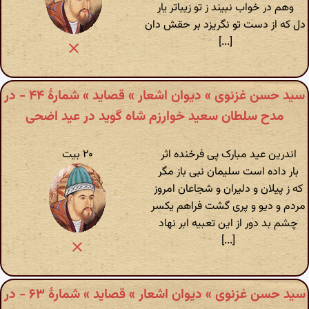
وهم در خواب نبیند ز تو زیباتر یار
دل که از دست تو نگریزد بر حقش دان
[...]
سید حسن غزنوی » دیوان اشعار » قصاید » شمارهٔ ۴۴ - در
مدح سلطان سعید خوارزم شاه گوید در عید اضحی
اندرین عید مبارک پی فرخنده اثر
۲۰ بیت
بار داده است سلیمان نبی باز مگر
که ز پیلان و دلیران و شجاعان امروز
مردم و دیو و پری گشت فراهم یکسر
چشم بد دور از این تعبیه ابر نهاد
[...]
سید حسن غزنوی » دیوان اشعار » قصاید » شمارهٔ ۶۳ - در