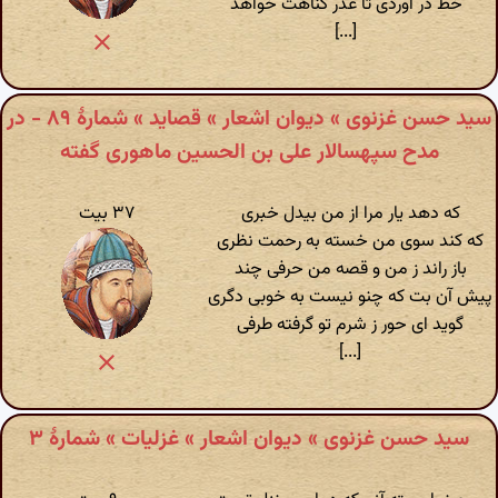
خط در آوردی تا عذر گناهت خواهد
[...]
سید حسن غزنوی » دیوان اشعار » قصاید » شمارهٔ ۸۹ - در
مدح سپهسالار علی بن الحسین ماهوری گفته
که دهد یار مرا از من بیدل خبری
۳۷ بیت
که کند سوی من خسته به رحمت نظری
باز راند ز من و قصه من حرفی چند
پیش آن بت که چنو نیست به خوبی دگری
گوید ای حور ز شرم تو گرفته طرفی
[...]
سید حسن غزنوی » دیوان اشعار » غزلیات » شمارهٔ ۳