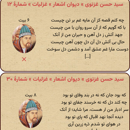
سید حسن غزنوی » دیوان اشعار » غزلیات » شمارهٔ ۱۲
چه کنم قصه کز آن مایه غم بر تن چیست
۶ بیت
با که گویم که از آن سرو روان با من چیست
جهد آتش ز دل آهن و حیران من از آنک
حال بی آتش دل آن دل چون آهن چیست
دوست مارا غم عشق آمد و دشمن دل سوخت
[...]
سید حسن غزنوی » دیوان اشعار » غزلیات » شمارهٔ ۳۰
که بود جان که نه در بند وفای تو بود
۸ بیت
چه کند دل که نه خرسند جفای تو بود
سرِ ادبار من ار هست، مرا شاید؛ از آنک
دیده آنجا نهد اقبال که پای تو بود
در هوای تو شدم ذره زرین آری