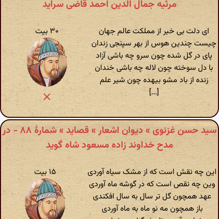
مرثیه جمال الدین احمد قاضی سراید
ای دلت بی خبر از مملکت عالم جهان
۳۰ بیت
چیست چندین هوس از بهر سپنجی زندان
پای در گل شده چون سرو چه باشی آزاد
با دل سوخته چون لاله چه باشی خندان
زنده از باد مشو بیهده چون شیر علم
[...]
سید حسن غزنوی » دیوان اشعار » قصاید » شمارهٔ ۸۸ - در
مدح خداوند زاده مسعود شاه گوید
این چه نقش است که از مشک سیاه آوردی
۱۵ بیت
وین چه نقص است که در گوشه ماه آوردی
عهد همچون گل تر سال به سال افکندی
باز همچون مه نو ماه به ماه آوردی