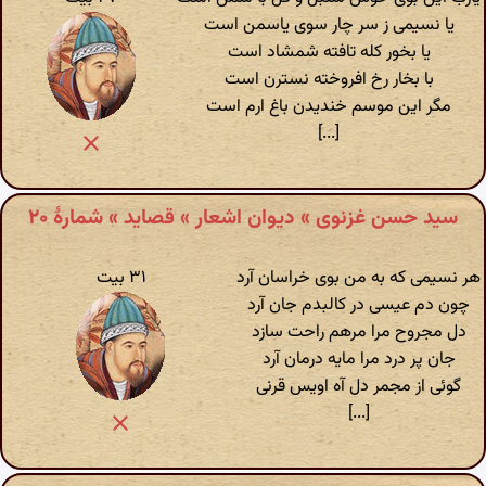
یا نسیمی ز سر چار سوی یاسمن است
یا بخور کله تافته شمشاد است
با بخار رخ افروخته نسترن است
مگر این موسم خندیدن باغ ارم است
[...]
سید حسن غزنوی » دیوان اشعار » قصاید » شمارهٔ ۲۰
هر نسیمی که به من بوی خراسان آرد
۳۱ بیت
چون دم عیسی در کالبدم جان آرد
دل مجروح مرا مرهم راحت سازد
جان پر درد مرا مایه درمان آرد
گوئی از مجمر دل آه اویس قرنی
[...]