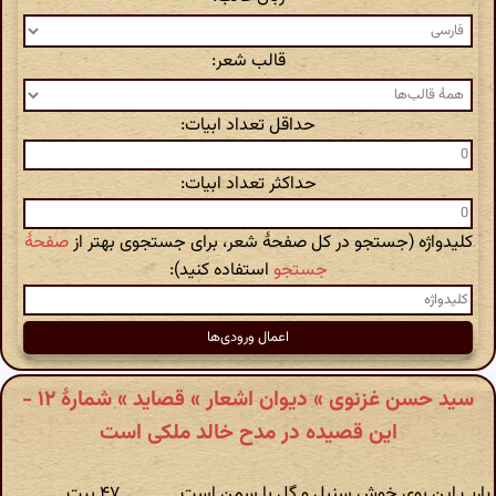
قالب شعر:
حداقل تعداد ابیات:
حداکثر تعداد ابیات:
کلیدواژه (جستجو در کل صفحهٔ شعر، برای جستجوی بهتر از
صفحهٔ
جستجو
استفاده کنید):
سید حسن غزنوی » دیوان اشعار » قصاید » شمارهٔ ۱۲ -
این قصیده در مدح خالد ملکی است
یارب این بوی خوش سنبل و گل با سمن است
۴۷ بیت