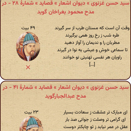
سید حسن غزنوی » دیوان اشعار » قصاید » شمارهٔ ۲۸ - در
مدح محمود بغراخان گوید
وقت آن است که مستان طرب از سر گیرند
۴۹ بیت
طره شب ز رخ روز همی برگیرند
مطربان را و ندیمان را آواز دهید
تا سماعی خوش و عیشی به نوا در گیرند
راویان هر نفسی تهنیتی نو خوانند
[...]
سید حسن غزنوی » دیوان اشعار » قصاید » شمارهٔ ۴۱ - در
مدح عبدالجبارگوید
ای مبارک تر عشقت ز سعادت بسیار
۲۳ بیت
ای گرامی تر وصلت ز جوانی صد بار
عقل در عمر نیابد ز تو چابکتر دوست