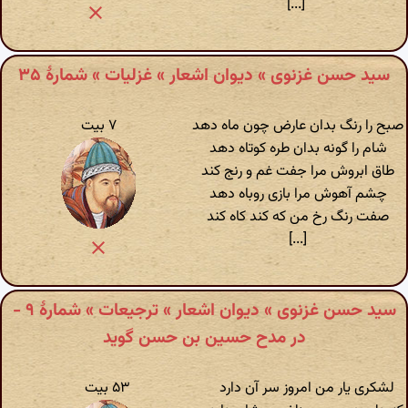
[...]
سید حسن غزنوی » دیوان اشعار » غزلیات » شمارهٔ ۳۵
صبح را رنگ بدان عارض چون ماه دهد
۷ بیت
شام را گونه بدان طره کوتاه دهد
طاق ابروش مرا جفت غم و رنج کند
چشم آهوش مرا بازی روباه دهد
صفت رنگ رخ من که کند کاه کند
[...]
سید حسن غزنوی » دیوان اشعار » ترجیعات » شمارهٔ ۹ -
در مدح حسین بن حسن گوید
لشکری یار من امروز سر آن دارد
۵۳ بیت