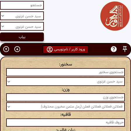
ورود کاربر / نام‌نویسی
سخنور:
وزن:
قافیه:
زبان غالب: