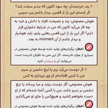
#
پند خردمندان چه سود اکنون که بندم سخت شد؟
گر جَستم این بار از قفس، بیدار باشم زین سپس
هوش مصنوعی: پند و نصیحت افراد با دانش و خرد به
چه کار می‌آید اکنون که من در شرایط دشواری قرار
دارم؟ اگر این بار از این قفس رهایی یابم، باید هوشیار
و بیدار باشم از آن moment به بعد.
اخطار:
برگردان‌های تولید شده توسط هوش مصنوعی در
بسیاری از موارد نادرستند. اگر این متن به نظرتان نادرست است
می‌توانید آن را
ویرایش
کنید.
#
گر دوست می‌آید برم یا تیغ دشمن بر سرم
من با کسی افتاده‌ام کز وی نپردازم به کس
هوش مصنوعی: اگر دوست بیاید و مرا برساند یا تیغ
دشمن بر سرم باشد، من با کسی آشنا شده‌ام که از او
دست نخواهم کشید و هیچ‌کس را جای او نمی‌گذارم.
اخطار:
برگردان‌های تولید شده توسط هوش مصنوعی در