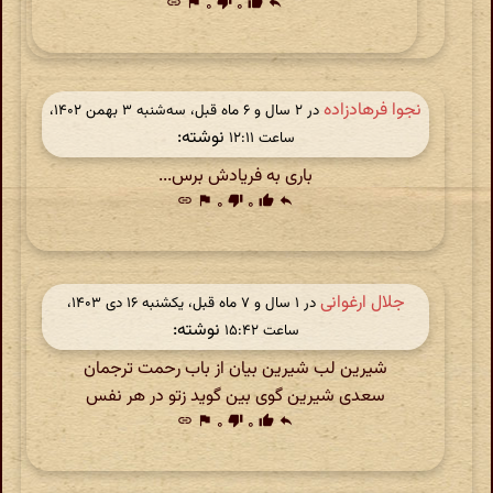
link
flag
۰
thumb_down
۰
thumb_up
reply
نجوا فرهادزاده
در ‫۲ سال و ۶ ماه قبل، سه‌شنبه ۳ بهمن ۱۴۰۲،
نوشته:
ساعت ۱۲:۱۱
باری به فریادش برس...
link
flag
۰
thumb_down
۰
thumb_up
reply
جلال ارغوانی
در ‫۱ سال و ۷ ماه قبل، یکشنبه ۱۶ دی ۱۴۰۳،
نوشته:
ساعت ۱۵:۴۲
شیرین لب شیرین بیان از باب رحمت ترجمان
سعدی شیرین گوی بین گوید زتو در هر نفس
link
flag
۰
thumb_down
۰
thumb_up
reply