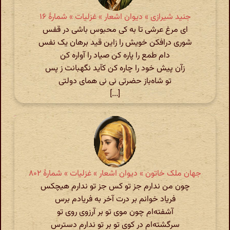
جنید شیرازی » دیوان اشعار » غزلیات » شمارهٔ ۱۶
ای مرغ عرشی تا به کی محبوس باشی در قفس
شوری درافکن خویش را زاین قید برهان یک نفس
دام طمع را پاره کن صیاد را آواره کن
زآن پیش خود را چاره کن کآید نگهبانت ز پس
تو شاه‌باز حضرتی نی نی همای دولتی
[...]
جهان ملک خاتون » دیوان اشعار » غزلیات » شمارهٔ ۸۰۲
چون من ندارم جز تو کس جز تو ندارم هیچکس
فریاد خوانم بر درت آخر به فریادم برس
آشفته‌ام چون موی تو بر آرزوی روی تو
سرگشته‌ام در کوی تو بر تو ندارم دسترس