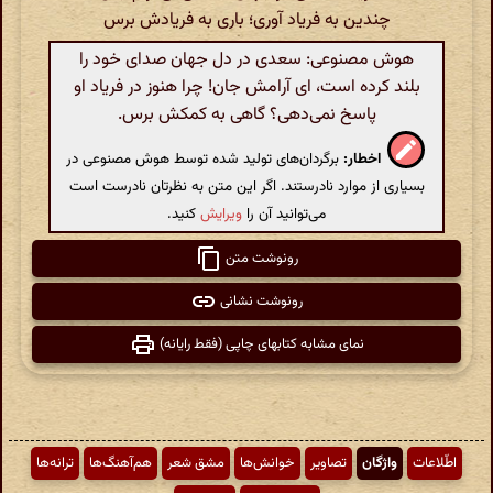
چندین به فریاد آوری؛ باری به فریادش برس
هوش مصنوعی: سعدی در دل جهان صدای خود را
بلند کرده است، ای آرامش جان! چرا هنوز در فریاد او
پاسخ نمی‌دهی؟ گاهی به کمکش برس.
اخطار:
برگردان‌های تولید شده توسط هوش مصنوعی در
بسیاری از موارد نادرستند. اگر این متن به نظرتان نادرست است
می‌توانید آن را
ویرایش
کنید.
رونوشت متن
رونوشت نشانی
نمای مشابه کتابهای چاپی (فقط رایانه)
اطّلاعات
واژگان
تصاویر
خوانش‌ها
مشق شعر
هم‌آهنگ‌ها
ترانه‌ها