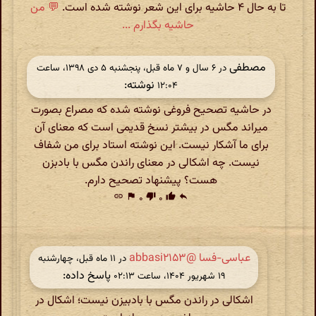
تا به حال ۴ حاشیه برای این شعر نوشته شده است.
💬 من
حاشیه بگذارم ...
مصطفی
در ‫۶ سال و ۷ ماه قبل، پنجشنبه ۵ دی ۱۳۹۸، ساعت
نوشته:
۱۲:۰۴
در حاشیه تصحیح فروغی نوشته شده که مصراع بصورت
میراند مگس در بیشتر نسخ قدیمی است که معنای آن
برای ما آشکار نیست. این نوشته استاد برای من شفاف
نیست. چه اشکالی در معنای راندن مگس با بادبزن
هست؟ پیشنهاد تصحیح دارم.
link
flag
۰
thumb_down
۰
thumb_up
reply
عباسی-فسا @abbasi۲۱۵۳
در ‫۱۱ ماه قبل، چهارشنبه
پاسخ داده:
۱۹ شهریور ۱۴۰۴، ساعت ۰۲:۱۳
اشکالی در راندن مگس با بادبیزن نیست؛ اشکال در