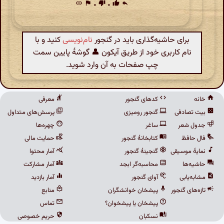
link
flag
۰
thumb_down
۰
thumb_up
reply
برای حاشیه‌گذاری باید در گنجور
نام‌نویسی
کنید و با
نام کاربری خود از طریق آیکون 👤 گوشهٔ پایین سمت
چپ صفحات به آن وارد شوید.
خانه
کدهای گنجور
معرفی
بیت تصادفی
گنجور رومیزی
پرسش‌های متداول
جدول شعر
ساغر
چهره‌ها
فال حافظ
کتابخانهٔ گنجور
حمایت مالی
نمایهٔ موسیقی
گنجینهٔ گنجور
آمار محتوا
حاشیه‌ها
محاسبه‌گر ابجد
آمار مشارکت
مشابه‌یابی
آوای گنجور
آمار بازدید
تازه‌های گنجور
پیشخان خوانشگران
منابع
پیشخان یا پیشخوان؟
تماس
نسکبان
حریم خصوصی