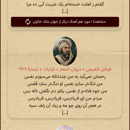
گفتم ز لعلت خسته‌ام یک شربت آبی ده مرا
[...]
مشاهدهٔ ۱ مورد هم آهنگ دیگر از جهان ملک خاتون
فیاض لاهیجی » دیوان اشعار » غزلیات » شمارهٔ ۴۶۷
رحمش نمی‌آید به من چندانکه می‌سوزم نفس
من تنگ‌تر سازم نفس او تنگ‌تر سازد قفس
من خود فتادم از نفس، یکم دم نگفتی ناله بس
مردم من ای فریادرس، فریادرس، فریادرس
در هجر آن روی چو مه و زیاد آن زلف سیه
[...]