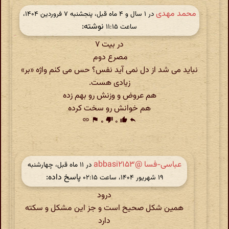
محمد مهدی
در ‫۱ سال و ۴ ماه قبل، پنجشنبه ۷ فروردین ۱۴۰۴،
نوشته:
ساعت ۱۱:۱۵
در بیت ۷
مصرع دوم
نباید می شد‌ از دل نمی آید نفس؟ حس می کنم واژه «بر»
زیادی هست.
هم عروض و وزنش رو بهم زده
هم خوانش رو سخت کرده
link
flag
۰
thumb_down
۰
thumb_up
reply
عباسی-فسا @abbasi۲۱۵۳
در ‫۱۱ ماه قبل، چهارشنبه
پاسخ داده:
۱۹ شهریور ۱۴۰۴، ساعت ۰۲:۱۵
درود
همین شکل صحیح است و جز این مشکل و سکته
دارد