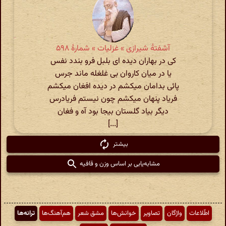
آشفتهٔ شیرازی » غزلیات » شمارهٔ ۵۹۸
کی در بهاران دیده ای بلبل فرو بندد نفس
یا در میان کاروان بی غلغله ماند جرس
پائی بدامان میکشم در دیده افغان میکشم
فریاد پنهان میکشم چون نیستم فریادرس
دیگر بیاد گلستان بیجا بود آه و فغان
[...]
بیشتر
مشابه‌یابی بر اساس وزن و قافیه
اطّلاعات
واژگان
تصاویر
خوانش‌ها
مشق شعر
هم‌آهنگ‌ها
ترانه‌ها