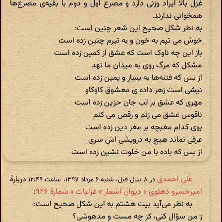
غزل بالا ایراد وزنی دارد و مصرع اول و دوم با بقیه‌ی مصرع‌ها
همخوانی ندارند.
به نطر شکل صحیح این شعر چنین است:
ِخوش می تپم به خون و به تیرم چنین زده است
باز این چه ناوک است که عشق از کمین زده است
مشکل که مرگ روی به میدان ما نهد
از بس که فتنه‌ها به یسار و یمین زده است
نیشی است زهر داده ی معشوق کاوکاو
مهری که عشق بر لب جان حزین زده است
ناقوس عشق می زنم و رقص می کنم
بوی کدام مغبچه بر مغز دین زده است
عرفی نماند هیچ به درویشی اش سری
از بس که باده با من خلوت نشین زده است
علی احمدی
دربارهٔ
در ‫۸ سال قبل، شنبه ۶ مرداد ۱۳۹۷، ساعت ۱۲:۴۹
امیرخسرو دهلوی » دیوان اشعار » غزلیات » شمارهٔ ۹۴۶
:
به نظر می‌آید بیت هشتم به این شکل صحیح است:
ز من سؤال کنی، کز چه مست و مدهوشی؟