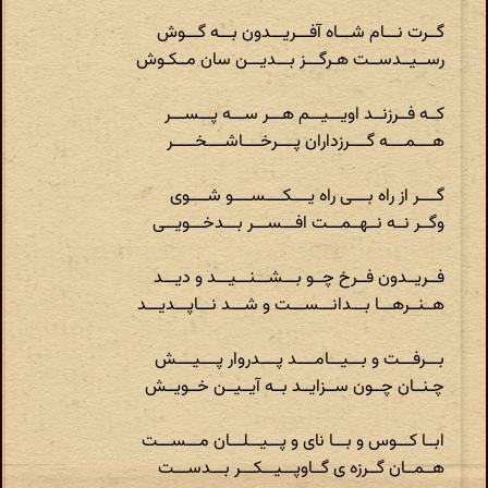
گــرت نـــام شـــاه آفـــریـــدون بـــه گـــوش
رســیــدســت هـرگـــز بـــدیـــن سان مــکـوش
کــه فــرزنــد اویـــیـــم هـــر ســـه پـــســـر
هــــمــــه گــــرزداران پــــرخــــاشــــخـــــر
گــــر از راه بــــی راه یــــکــــســــو شــــوی
وگــر نــه نــهــمـــت افـــســـر بـــدخـــویـــی
فــریــدون فــرخ چــو بـــشـــنـــیـــد و دیـــد
هــنــرهـــا بـــدانـــســـت و شـــد نـــاپـــدیـــد
بـــرفـــت و بـــیـــامــــد پــــدروار پــــیــــش
چـنــان چــون ســزایــد بــه آیــیــن خــویــش
ابــا کـــوس و بـــا نای و پـــیـــلـــان مـــســـت
هــمــان گــرزه ی گــاوپـــیـــکـــر بـــدســـت