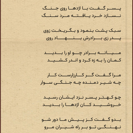
پـــســـر گـــفـــت بـــا اژدهـــا روی جـــنـــگ
نـــســـازد خـــرد یـــافـــتـــه مـــرد ســـنـــگ
سـبـک پـشـت بـنـمـود و بــگــریــخــت زوی
پـــــدر زی بـــــرادرش بـــــنـــــهــــــاد روی
مــــیــــانــــه بــــرادر چــــو او را بــــدیـــــد
کــمــان را بــه زه کــرد و انــدر کــشـــیـــد
مـــرا گـــفـــت گــــر کــــارزارســــت کــــار
چــه شــیــر دمــنــده چــه جــنــگـــی ســـوار
چـو کــهــتــر پــســر نــزد ایــشــان رســیــد
خـــروشــــیــــد کــــان اژدهــــا را بــــدیــــد
بـــدو گـــفـــت کـــز پـــیـــش مـــا دور شـــو
نــهـــنـــگـــی تـــو بـــر راه شـــیـــران مـــرو