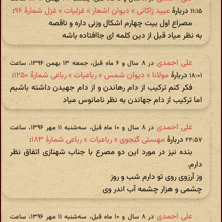
دربارهٔ
عبید زاکانی » دیوان اشعار » غزلیات » غزل شمارهٔ ۹۶
:
۱۱:۱۵
مصراع اول بیت چهارم اشکال وزنی داره و ناقصه
به نظر میاد قبل از دین کلمه ای جاافتاده باشه
علی احمدی
در ‫۸ سال و ۶ ماه قبل، جمعه ۱۳ بهمن ۱۳۹۶، ساعت
دربارهٔ
مولانا » دیوان شمس » رباعیات » رباعی شمارهٔ ۱۲۵۰
:
۱۸:۰۱
فکر کنم ترکیب از دام رهاندن و از دام جهیدن داشته باشیم
اما ترکیب از دام جهاندن به نظر نامانوس میاد
علی احمدی
در ‫۸ سال و ۱۰ ماه قبل، سه‌شنبه ۱۱ مهر ۱۳۹۶، ساعت
دربارهٔ
مهستی گنجوی » رباعیات » رباعی شمارۀ ۱۸۳
:
۲۲:۵۷
بنده نیز در مورد این دو مصرع با جناب شهنازی اتفاق نظر
دارم.
وز آرزوی روی تو دارم شب و روز
چشمی و هزار چشمه آب اندر وی
علی احمدی
در ‫۸ سال و ۱۰ ماه قبل، سه‌شنبه ۱۱ مهر ۱۳۹۶، ساعت