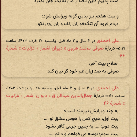
منت پذیرم کاین قضا از من به یک جان بگذرد
و بیت هفتم نیز بدین گونه ویرایش شود:
دردم فزود آن تنگ‌خو زان زلف و زان روی نکو
علی احمدی
در ‫۲ سال و ۲ ماه قبل، یکشنبه ۲۰ خرداد ۱۴۰۳، ساعت
دربارهٔ
صوفی محمد هروی » دیوان اشعار » غزلیات » شمارهٔ
۰۵:۱۹
:
۴۶
اصلاح بیت آخر:
صوفی به صد زبان غم خود گر بیان کند
علی احمدی
در ‫۲ سال و ۲ ماه قبل، جمعه ۲۸ اردیبهشت ۱۴۰۳،
دربارهٔ
جمال‌الدین عبدالرزاق » دیوان اشعار » غزلیات
ساعت ۰۰:۱۰
» شمارهٔ ۴۶
:
به چند ویرایش نیازمند است:
بیت اول: هیچ کس را هوس عشق تو ....
بیت دوم: .... به چنین جرمی کافر نشود
بیت سوم: بوسه می‌خواهم و دانم ....