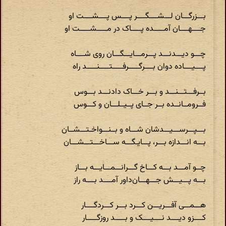
بـــزرگـــان لـــشــــگــــر پــــس پــــشــــت او
جــــهــــان آمـــــده پـــــاک در مـــــشـــــت او
چـــو دیـــدنـــد پـــرمـــایـــگـــان روی شــــاه
پــــیــــاده دوان بــــرگـــــرفـــــتـــــنـــــد راه
بــرفـــتـــنـــد و بـــر خـــاک دادنـــد بـــوس
فــرومــانــده بــر جــای پــیــلـــان و کـــوس
بـــپـــرســـیـــدشان شـــاه و بــنـــواخـتـــشــان
بـــه انـــدازه بـــر، پـــایـگـــه ســـاخـــتـــشـــان
چــو آمـــد بـــه کـــاخ گـــرانـــمـــایـــه بـــاز
بـــه پـــیـــش جـــهـــان‌داور آمــــد بــــه راز
هـــمـــی آفـــریـــن کـــرد بـــر کـــردگــــار
کــــزو دیــــد نــــیــــک و بـــــد روزگـــــار