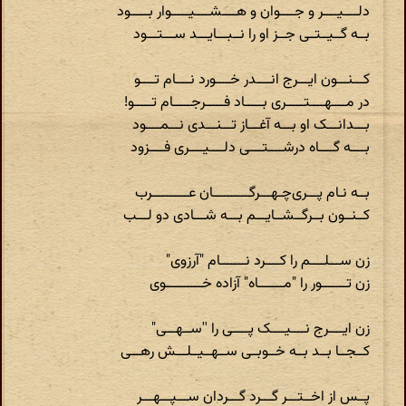
دلــــیــــر و جــــوان و هــــشــــیـــــوار بـــــود
بــه گــیــتــی جــز او را نــبـــایـــد ســـتـــود
کـــنـــون ایـــرج انــــدر خــــورد نــــام تــــو
در مــــهــــتـــــری بـــــاد فـــــرجـــــام تـــــو!
بـــدانـــک او بـــه آغـــاز تـــنـــدی نـــمــــود
بــــه گــــاه درشــــتــــی دلــــیــــری فــــزود
بــه نـام پـــری‌چـهـــرگــــــــــان عــــــــــرب
کــنــون بــرگــشــایـــم بـــه شـــادی دو لـــب
زن ســـلــــم را کــــرد نـــــــام "آرزوی"
زن تـــــــور را "مـــــــاه" آزاده خــــــــــوی
زن ایــــرج نــــیــــک پـــــی را ''ســهـــی"
کــجــا بــد بــه خــوبــی ســهــیــلـــش رهـــی
پــس از اخــتـــر گـــرد گـــردان ســـپـــهـــر