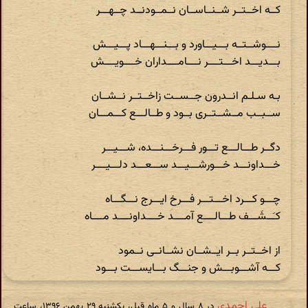
کــه اخــتــر شــنــاســان نــمــودنــد چــهـــر
نــــوشــتــه بـــیـــاورد و بـــنـــهـــاد پـــیـــش
بـــدیـــد اخـــتــــر نــــامــــداران خــــویــــش
بـه سـلـم انــدرون جــســت زاخــتــر نــشــان
ســبــب مــشــتــری بــود و طــالـــع کـــمـــان
دگــر طـــالـــع تـــور فـــرخـــنـــده، شـــیـــر
خـــداونـــد خـــورشـــیـــد ســـعـــد دلـــیــــر
چـــو کـــرد اخـــتـــر فـــرخ ایـــرج نـــگـــاه
کـَــشَـــف طـــالــــع آمــــد خــــداونــــد مــــاه
از اخــتــر بــر ایــشــان نشــانــی نــمود
کـــه آشـــوبـــش و جنـــگ بـــایســـت بـــود
علی احمدی
در ‫۸ سال و ۵ ماه قبل، یکشنبه ۲۹ بهمن ۱۳۹۶، ساعت