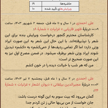
حاشیه‌ها:
۱۹
ویرایش‌ها
ی تأیید شده:
۱۰
علی احمدی
در ‫۱ سال و ۱۱ ماه قبل، جمعه ۲ شهریور ۱۴۰۳، ساعت
دربارهٔ
ظهیر فاریابی » غزلیات » شمارهٔ ۸
:
۰۰:۰۹
کارشناسان محترم گنجور درخواست ویرایش بنده برای این
شعر را نپذیرفته‌اند. با این حال این شعر به این صورت ایراد
وزنی دارد؛ اما اگر تمامی ردیف‌ها از «می‌کشم» به «کشم» تبدیل
شوند ایراد وزنی شعر برطرف میشود. در ضمن مصرع اول نیز به
این صورت صحیح تر است:
من که هر شب با خیالت دیده را در خون کشم
علی احمدی
در ‫۲ سال و ۱ ماه قبل، پنجشنبه ۷ تیر ۱۴۰۳، ساعت
دربارهٔ
مجیرالدین بیلقانی » دیوان اشعار » غزلیات » شمارهٔ
۰۰:۰۳
:
۲۴
گمان می‌رود که بیت سوم به این گونه درست باشد:
جان خواست از من بی‌بها حالی ز تن کردم جدا