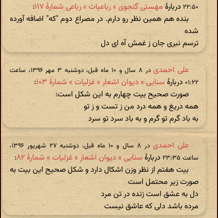
دربارهٔ
مهستی گنجوی » رباعیات » رباعی شمارۀ ۱۱۷
:
۲۲:۵۰
بنده هم همین نظر رو دارم. در مصراع دوم "که" اضافه آورده
شده
ترسم نبری جان ز غمش آه ای دل
علی احمدی
در ‫۸ سال و ۱۰ ماه قبل، دوشنبه ۳ مهر ۱۳۹۶، ساعت
دربارهٔ
سنایی » دیوان اشعار » غزلیات » شمارهٔ ۱۰۳
:
۰۱:۲۲
صورت صحیح بیت چهارم به این شکل است:
همه دریغ و همه درد من ز تست و ز تو
به باد گرم تو گرم و به باد سرد تو سرد
علی احمدی
در ‫۸ سال و ۱۰ ماه قبل، دوشنبه ۲۷ شهریور ۱۳۹۶،
دربارهٔ
سنایی » دیوان اشعار » غزلیات » شمارهٔ ۸۲
:
ساعت ۲۳:۳۵
بیت هفتم از نظر وزن اشکال دارد و شکل صحیح این بیت به
صورت زیر محتمل است
دل به عشق است زنده در تن مرد
مرده باشد دلی که عاشق نیست