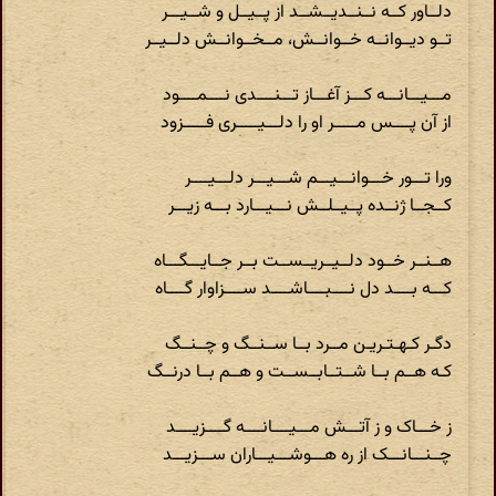
دلــاور کــه نــنــدیــشــد از پــیــل و شــیـــر
تــو دیــوانــه خــوانــش، مــخــوانــش دلــیــر
مـــیـــانـــه کـــز آغـــاز تـــنــــدی نــــمــــود
از آن پــــس مـــــر او را دلـــیـــــری فـــــزود
ورا تـــور خـــوانـــیـــم شـــیـــر دلـــیــــر
کــجــا ژنــده پــیــلــش نـــیـــارد بـــه زیـــر
هــنــر خــود دلــیــریــســت بــر جــایـــگـــاه
کـــه بــــد دل نــــبــــاشــــد ســــزاوار گــــاه
دگـر کـهـتـریـن مــرد بــا ســنــگ و چــنــگ
کـه هــم بــا شــتــابــســت و هــم بــا درنــگ
ز خـــاک و ز آتـــش مـــیــــانــــه گــــزیــــد
چــنـــانـــک از ره هـــوشـــیـــاران ســـزیـــد