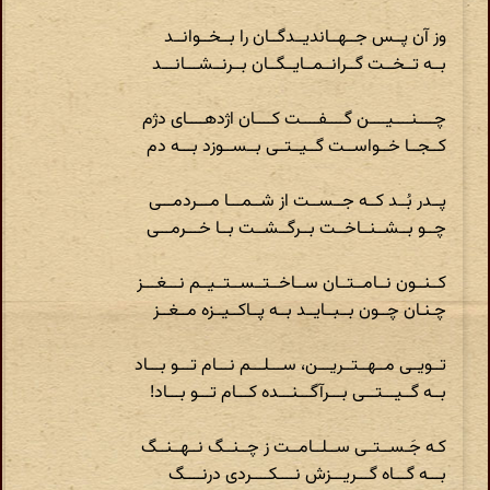
وز آن پــس جــهــاندیــدگــان را بــخــوانــد
بــه تــخــت گــرانــمــایــگــان بــرنــشـــانـــد
چــــنــــیــــن گــــفــــت کــــان اژدهــــای دژم
کــجــا خــواســت گــیــتــی بــســوزد بـــه دم
پــدر بُــد کــه جــســت از شــمـــا مـــردمـــی
چــو بــشــنــاخــت بــرگــشــت بــا خـــرمـــی
کــنــون نــامــتــان ســاخــتــســتــیــم نـــغـــز
چـنـان چــون بــبــایــد بــه پــاکــیــزه مــغــز
تــویــی مــهــتــریـــن، ســـلـــم نـــام تـــو بـــاد
بــه گــیـــتـــی بـــرآگـــنـــده کـــام تـــو بـــاد!
کـه جَـســتــی ســلــامــت ز چــنــگ نــهــنــگ
بـــه گـــاه گـــریـــزش نــــکــــردی درنــــگ