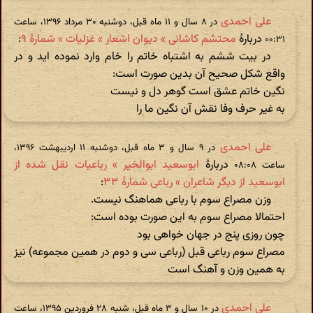
علی احمدی
در ‫۸ سال و ۱۱ ماه قبل، دوشنبه ۳۰ مرداد ۱۳۹۶، ساعت
دربارهٔ
محتشم کاشانی » دیوان اشعار » غزلیات » شمارهٔ ۹
:
۰۰:۳۱
در بیت ششم به اشتباه خاتم را خام وارد نموده اید و در
واقع شکل صحیح آن بدین صورت است:
نگین خاتم عشق است گوهر دل و نیست
به غیر حرف وفا نقش آن نگین ما را
علی احمدی
در ‫۹ سال و ۳ ماه قبل، دوشنبه ۱۱ اردیبهشت ۱۳۹۶،
دربارهٔ
ابوسعید ابوالخیر » رباعیات نقل شده از
ساعت ۰۸:۰۸
ابوسعید از دیگر شاعران » رباعی شمارهٔ ۳۳
:
وزن مصراع سوم با رباعی هماهنگ نیست.
احتمالا مصراع سوم به این صورت بوده است:
چون روزی پنج در جهان خواهی بود
مصراع سوم رباعی قبل (رباعی سی و دوم در همین مجموعه) نیز
به همین وزن و آهنگ است
علی احمدی
در ‫۱۰ سال و ۳ ماه قبل، شنبه ۲۸ فروردین ۱۳۹۵، ساعت