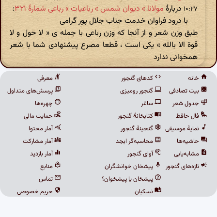
دربارهٔ
مولانا » دیوان شمس » رباعیات » رباعی شمارهٔ ۳۲۱
:
۱۰:۲۷
با درود فراوان خدمت جناب جلال پور گرامی
طبق وزن شعر و از آنجا که وزن رباعی با جمله ی « لا حول و لا
قوة الا بالله » یکی است ، قطعا مصرع پیشنهادی شما با شعر
همخوانی ندارد
خانه
کدهای گنجور
معرفی
بیت تصادفی
گنجور رومیزی
پرسش‌های متداول
جدول شعر
ساغر
چهره‌ها
فال حافظ
کتابخانهٔ گنجور
حمایت مالی
نمایهٔ موسیقی
گنجینهٔ گنجور
آمار محتوا
حاشیه‌ها
محاسبه‌گر ابجد
آمار مشارکت
مشابه‌یابی
آوای گنجور
آمار بازدید
تازه‌های گنجور
پیشخان خوانشگران
منابع
پیشخان یا پیشخوان؟
تماس
نسکبان
حریم خصوصی