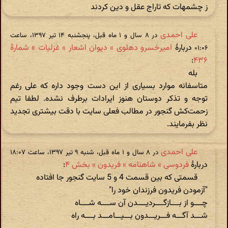
ز چشمهات که تاراج عقل و دین کردند
علی احمدی
در ‫۸ سال و ۱ ماه قبل، پنجشنبه ۱۴ تیر ۱۳۹۷، ساعت
دربارهٔ
امیرخسرو دهلوی » دیوان اشعار » غزلیات » شمارهٔ
۰۱:۰۶
:
۴۳۶
بله
متاسفانه موارد بسیاری از این دست وجود داره که علی رغم
توجه و تذکر دوستان هنوز ایرادات برطرف نشده. لطفا تیم
زحمت‌کش گنجور در مطالب فعلی سایت با دقت بیشتری تجدید
نظر بفرمایند.
علی احمدی
در ‫۸ سال و ۱ ماه قبل، شنبه ۹ تیر ۱۳۹۷، ساعت ۱۸:۰۷
دربارهٔ
فردوسی » شاهنامه » فریدون » بخش ۴
:
قسمتی که بین قسمت 4 و 5 سایت گنجور جا افتاده
"آزمودن فریدون فرزندان خود را"
چــــو از بــــازگــــردیــــدن آن ســــه شــــاه
شـــد آگـــه فـــریـــدون بـــیـــامـــد بــــه راه