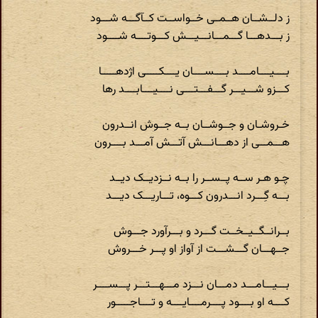
ز دلــشــان هــمــی خــواســت کــآگـــه شـــود
ز بـــدهـــا گـــمـــانـــیـــش کـــوتــــه شــــود
بــــیــــامــــد بــــســــان یــــکـــــی اژدهـــــا
کـــزو شـــیـــر گـــفـــتــــی نــــیــــابــــد رها
خـروشـان و جــوشــان بــه جــوش انــدرون
هـــمـــی از دهـــانـــش آتـــش آمـــد بــــرون
چـو هـر ســه پــســر را بــه نــزدیــک دیــد
بـــه گِـــرد انـــدرون کـــوه، تـــاریـــک دیـــد
بــرانــگــیــخــت گـــرد و بـــرآورد جـــوش
جــهـــان گـــشـــت از آواز او پـــر خـــروش
بـــیـــامـــد دمـــان نـــزد مـــهـــتـــر پـــســــر
کــــه او بــــود پــــرمــــایــــه و تــــاجـــــور