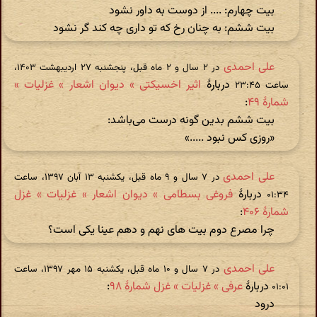
بیت چهارم: .... از دوست به داور نشود
بیت ششم: به چنان رخ که تو داری چه کند گر نشود
علی احمدی
در ‫۲ سال و ۲ ماه قبل، پنجشنبه ۲۷ اردیبهشت ۱۴۰۳،
دربارهٔ
اثیر اخسیکتی » دیوان اشعار » غزلیات »
ساعت ۲۳:۴۵
شمارهٔ ۴۹
:
بیت ششم بدین گونه درست می‌باشد:
«روزی کس نبود .....»
علی احمدی
در ‫۷ سال و ۹ ماه قبل، یکشنبه ۱۳ آبان ۱۳۹۷، ساعت
دربارهٔ
فروغی بسطامی » دیوان اشعار » غزلیات » غزل
۰۱:۳۴
شمارهٔ ۴۰۶
:
چرا مصرع دوم بیت های نهم و دهم عینا یکی است؟
علی احمدی
در ‫۷ سال و ۱۰ ماه قبل، یکشنبه ۱۵ مهر ۱۳۹۷، ساعت
دربارهٔ
عرفی » غزلیات » غزل شمارهٔ ۹۸
:
۰۱:۰۱
درود