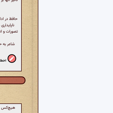
تأثیر آنها 
حافظ در ادا
ناپایداری
تصورات و ان
شاعر به ح
اخطار
هیچ‌کس نی