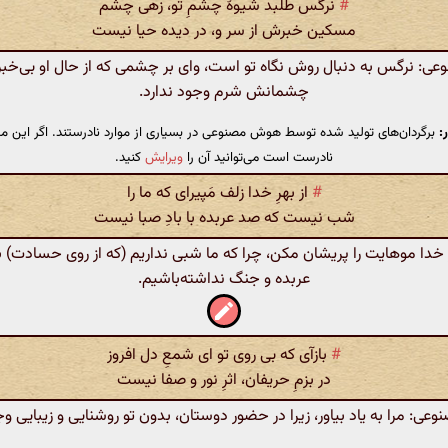
#
نرگس طلبد شیوهٔ چشمِ تو، زهی چشم
مسکین خبرش از سر و، در دیده حیا نیست
: نرگس به دنبال روش نگاه تو است، وای بر چشمی که از حال او بی‌خبر
چشمانش شرم وجود ندارد.
:
برگردان‌های تولید شده توسط هوش مصنوعی در بسیاری از موارد نادرستند. اگر این مت
نادرست است می‌توانید آن را
ویرایش
کنید.
#
از بهرِ خدا زلف مَپیرای که ما را
شب نیست که صد عربده با بادِ صبا نیست
خدا موهایت را پریشان مکن، چرا که ما شبی نداریم (که از روی حسادت) با 
عربده و جنگ نداشته‌باشیم.
#
بازآی که بی روی تو ای شمعِ دل افروز
در بزمِ حریفان، اثرِ نور و صفا نیست
: مرا به یاد بیاور، زیرا در حضور دوستان، بدون تو روشنایی و زیبایی وج