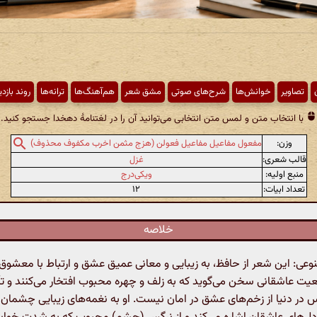
تصاویر
خوانش‌ها
شرح‌های صوتی
مشق شعر
هم‌آهنگ‌ها
ترانه‌ها
روند بازد
با انتخاب متن و لمس متن انتخابی می‌توانید آن را در لغتنامهٔ دهخدا جستجو کنید.
وزن:
مفعول مفاعیل مفاعیل فعولن (هزج مثمن اخرب مکفوف محذوف)
قالب شعری:
غزل
منبع اولیه:
ویکی‌درج
تعداد ابیات:
۱۲
خلاصه
: این شعر از حافظ، به زیبایی و معانی عمیق عشق و ارتباط با معشوق م
یت عاشقانی سخن می‌گوید که به زلف و چهره محبوب افتخار می‌کنند و تأ
در دنیا از زخم‌های عشق در امان نیست. او به نغمه‌های زیبایی چشما