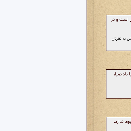
 است و در
ن به نظرتان
باد صبا‌،
ود ندارد.