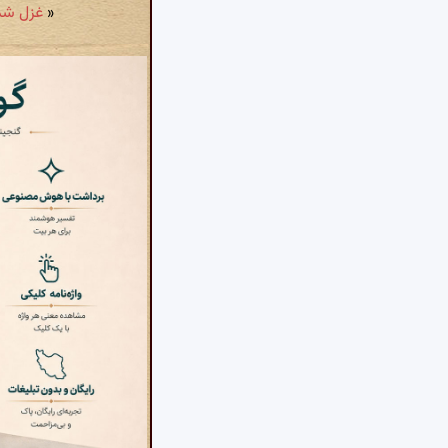
«
غزل شمارهٔ ۶۸: ماهم این هفته برون ر