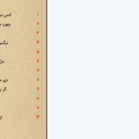
کس نیس
چون چش
نرگس
باز
دی می
گر پ
ع
د
ا