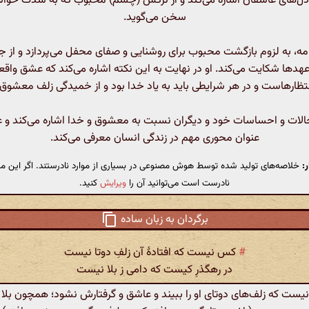
بر دل‌های عاشقان اشاره می‌کند و از نرگس (چشم) محبوب که به شدت خوا
سخن می‌گوید.
مه، به لزوم بازگشت محبوب برای روشنایی و صفای محفل می‌پردازد و از جف
 عهدها شکایت می‌کند. او در نهایت به این نکته اشاره می‌کند که عشق واقعی 
تظارهاست و در هر شرایطی باید به یاد خدا بود و از خمیدگی زلف معشوق
الات و احساسات خود و دیگران نسبت به معشوق و خدا اشاره می‌کند و ع
عنوان محوری مهم در زندگی انسان معرفی می‌کند.
:
خلاصه‌های تولید شده توسط هوش مصنوعی در بسیاری از موارد نادرستند. اگر این مت
نادرست است می‌توانید آن را
ویرایش
کنید.
برگردان به زبان ساده
#
کس نیست که افتادهٔ آن زلفِ دوتا نیست
در رهگذرِ کیست که دامی ز بلا نیست
ست که زلف‌های دوتای او را ببیند و عاشق و گرفتارش نشود؛ همچون بلا ک