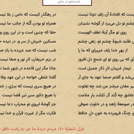
ت که افتادهٔ آن زلفِ دوتا نیست
در رهگذرِ کیست که دامی ز بلا نی
مِ تو دل می‌برد از گوشه نشینان
همراهِ تو بودن گُنَه از جانب ما نی
روی تو مگر آینهٔ لطفِ الهیست
حقا که چنین است و در این روی و 
 طلبد شیوهٔ چشمِ تو، زهی چشم
مسکین خبرش از سر و، در دیده ح
از بهرِ خدا زلف مَپیرای که ما را
شب نیست که صد عربده با بادِ ص
آی که بی روی تو ای شمعِ دل افروز
در بزمِ حریفان، اثرِ نور و صفا نیس
تیمارِ غریبان اثرِ ذکرِ جمیل است
جانا مگر این قاعده در شهرِ شما 
‌شد و گفتم صنما عهد به جای آر
گفتا غلطی خواجه در این عهد وفا
یر مغان مرشدِ من شد چه تفاوت
در هیچ سری نیست که سِرّی ز خد
اشق چه کُنَد گر نَکِشَد بارِ ملامت
با هیچ دلاور سپرِ تیرِ قضا نیست
ر صومعهٔ زاهد و در خلوتِ صوفی
جز گوشهٔ ابروی تو محرابِ دعا نی
ی چنگ فروبرده به خونِ دلِ حافظ
فکرت مگر از غیرتِ قرآن و خدا ن
غزل شمارهٔ ۷۰: مردم دیدهٔ ما جز به رُخَت ناظر نیست