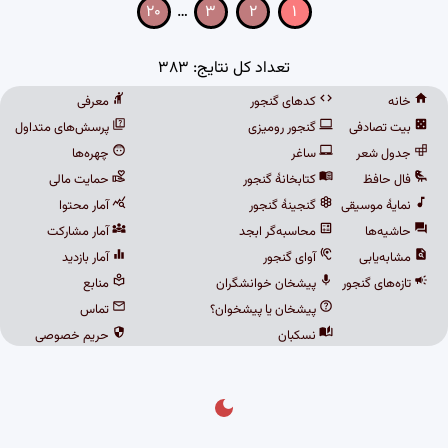
۲۰
…
۳
۲
۱
تعداد کل نتایج: ۳۸۳
خانه
کدهای گنجور
معرفی
بیت تصادفی
گنجور رومیزی
پرسش‌های متداول
جدول شعر
ساغر
چهره‌ها
فال حافظ
کتابخانهٔ گنجور
حمایت مالی
نمایهٔ موسیقی
گنجینهٔ گنجور
آمار محتوا
حاشیه‌ها
محاسبه‌گر ابجد
آمار مشارکت
مشابه‌یابی
آوای گنجور
آمار بازدید
تازه‌های گنجور
پیشخان خوانشگران
منابع
پیشخان یا پیشخوان؟
تماس
نسکبان
حریم خصوصی