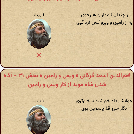
ز چندان نامداران هنر‌جو‌ی
۱ بیت
به از رامین و ویرو کس نزد گوی
فخرالدین اسعد گرگانی » ویس و رامین » بخش ۳۱ - آگاه
شدن شاه موبد از کار ویس و رامین
جوابش داد خورشید سخن‌گو‌ی
۱ بیت
نگار سرو قدّ یاسمین بوی