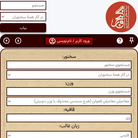
ورود کاربر / نام‌نویسی
سخنور:
وزن:
قافیه:
زبان غالب: