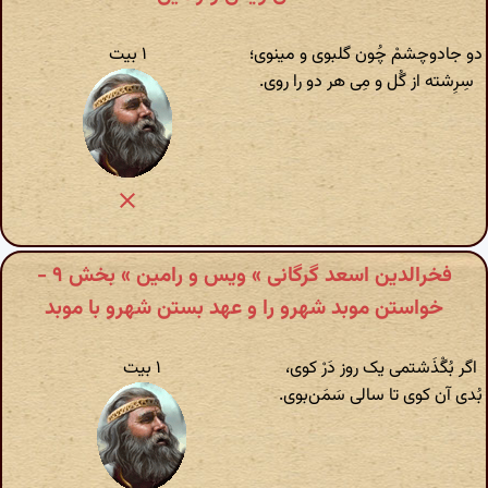
دو جادوچشمْ چُون گلبوی و مینوی؛
۱ بیت
سِرِشته از گُل و مِی هر دو را روی.
فخرالدین اسعد گرگانی » ویس و رامین » بخش ۹ -
خواستن موبد شهرو را و عهد بستن شهرو با موبد
اگر بُگْذَشتمی یک روز دَرْ کوی،
۱ بیت
بُدی آن کوی تا سالی سَمَن‌بوی.