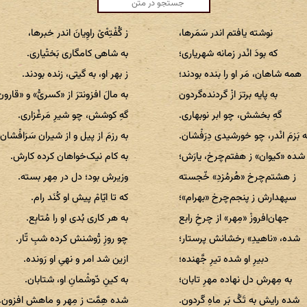
نوشته یافتم اندر سَمَرها،
ز گُفْتِه‌ْیْ راوِیانَ اندر خبرها،
که بودَ انْدر زمانه شهریاری؛
به شاهی کامگاری بَختْیاری.
همه شاهان، مَر او را بنده بودند؛
ز بهر او، به گیتی، زنده بودند.
به پایه برترَ ازْ گردنده‌گردون
به مالَ افزونترَ از «کسریُّ» و «قارون
گهِ بخشش، چو ابر نوبهاری.
گهِ کوشش، چو شیرِ مَرغْزاری.
ه بَزمَ انْدر، چو خورشیدی دِرَفْشان.
به رزمَ از پیل و از شیران سَرَافْشان.
شده «کیوان» ز هفتم‌چرخ، یارَش؛
به کام نیک‌خواهان کرده کارش.
ز هشتم‌چرخ «هُرمُزدِ» خّجسته
وزیرش بود؛ دل در مِهر بسته.
سپهدارش ز پنجم‌چرخ «بهرام»؛
که تا ایّامْ پیش او کُنَد رام.
جهان‌افروزْ «مِهر» از چرخِ رابع
به هر کاری بُدی او را مُتابِع.
شده، «ناهیدِ» رخشانش پرستار؛
چو روزِ رُّوشنش کرده شبِ تّار.
دبیرِ او شده تیرِ جَّهنده؛
ازین شد امر و نهیِ او رَونده.
به مِهرش دل نهاده مهرِ تابان؛
به کینِ دّوشْمانِ او، شتابان.
شده رایش به تَگْ بَر ماهِ گَردون.
شده هِمَّت ز مِهر و ماهش افزون.