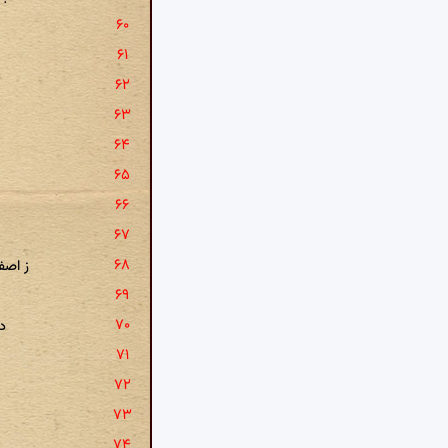
ب
چ
ز اصف
د