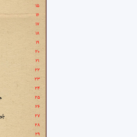
هم
چُو