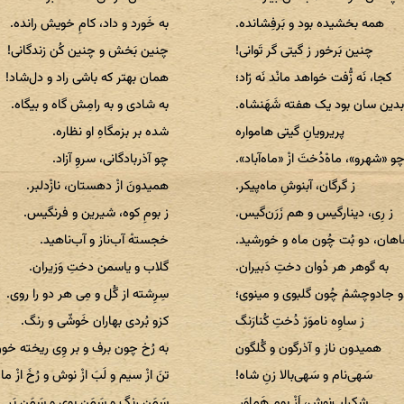
همه بخشیده بود و بَرفِشانده.
به خَورد و داد، کامِ خویش رانده.
چنین بَرخور ز گیتی گر تَوانی!
چنین بَخش و چنین کُن زندگانی!
کجا، نَه زُّفت خواهد مانْد نَه رّاد؛
همان بهتر که باشی راد و دل‌شاد!
دین سان بود یک هفته شَهَنشاه.
به شادی و به رامِش گاه و بیگاه.
پریرویانِ گیتی هامواره
شده بر بزمگاهِ او نظاره.
و «شهرو»، ماه‌ْدُختَ ازْ «ماه‌آباد».
چو آذربادگانی، سروِ آزاد.
ز گرگان، آبنوشِ ماه‌پیکر.
همیدونَ ازْ دهستان، نازْدلبر.
ز رِی، دینارگیس و هم زَرَن‌گیس.
ز بومِ کوه، شیرین و فرنگیس.
اهان، دو بُت چُون ماه و خورشید.
خجستهْ آب‌ناز و آب‌ناهید.
به گوهر هر دُوان دختِ دَبیران.
گلاب و یاسمن دختِ وَزیران.
و جادوچشمْ چُون گلبوی و مینوی؛
سِرِشته از گُل و مِی هر دو را روی.
ز ساوِه ناموَرْ دُختِ کُنارَنگ
کزو بُردی بهاران خَوشّی و رنگ.
همیدون ناز و آذرگون و گُلگون
به رُخ چون برف و بر وِی ریخته خو
سَهی‌نام و سَهی‌بالا زنِ شاه!
تنَ ازْ سیم و لَبَ ازْ نوش و رُخَ ازْ ما
شِکرلب‌نوش، اَزْ بومِ هَماوَر.
سَمَن رنگ و سَمَن بوی و سَمَن بَر.