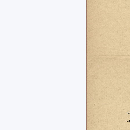
ن.
ه.