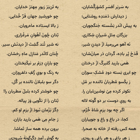
به سَربَر اَفسَرِ کشوَر‌گُشایان،
به تَن‌بَرْ زیورِ مِهترْ خدایان.
ز دیدارش دَمَندِه روشنایی؛
چو خورشیدِ جهان فَرِّ خُدایی.
به پیشَ انْدر نِشَسته جَنگجویان.
ز بالا ایستاده ماه‌رویان.
بزرگان مِثلِ شیرانِ شِکاری.
بُتان چُونْ آهُوانِ مَرغْزاری.
نَه آهو می‌رمیدَ ازْ دیدنِ شیر،
نه شیر تُند گَشتَ ازْ دیدنَش سیر.
قَدَحْ پُر بادِه، گَردان دَر میانْ‌شان؛
چُنان کانْدر مَنازِل ماهِ رخشان.
هَمی بارید گلبرگَ ازْ درختان
چو بارانِ دِرَمْ بر نیکْبَختان.
چو ابری بَسته دودِ مُشکِ سوزان
به رنگ و بویِ زُلفِ دلفروزان.
ز یکْسو مُطربانْ نالنده بر مُل
دگر سو بلبلانْ نالنده بر گُل.
نکوتر کرده مِیْ نوشین‌لبان را.
چو خوشتر کرده بلبلْ مطربان را!
به رویِ دوست بر دو گّونه لاله
بُتان را از نکُویی وَز پیاله.
اگر چه بود بزمِ شاهْ خُرَّم،
دِگَرْ بَزْمان نَبودَ ازْ بزمِ او کم.
کجا، در باغ و راغ و جویباران
ز جامِ مِی هَمی بارید باران.
همه کس رفته از خانه به صحرا.
برون برده همه سازِ تَماشا.
ز هر باغی و هر راغی و رودی
به گوش آمد دِگَرگونهْ سُرودی.