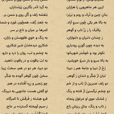
ازین هر ماهرویی را هزاران
به گِردَ انْدر نِگارین پَرْسْتاران.
بنانِ چین و تُرک و روم و بَربَر؛
بَنَفشه زلف و گُل روی و سَمن بر.
به بالا هر یکی چُون سروِ آزاد.
به جَعدِ زُلف، همچُون مُورد و شمش
یکایک را ز زرِّ ناب و گوهر
کمرها بر میان و تاج بر سر.
ز چندان دلبران و دلنوازان،
به رنگ و خویِ طاووسان و بازان،
به دیده چون گوزنِ رودباری
شکاری دیده‌شانْ شیرِ شِکاری،
نکوتر بود و خَوشْتر شهربانو؛
به چشم و لب، روان را درد و دارو.
به بالا سرو و بارِ سَروْ خورشید.
به لبْ یاقوت و در یاقوتِ ناهید.
رُخَ ازْ دیبا و جامِهْ هم ز دیبا؛
دو دیبا، هر دو در هم، سختْ زیبا.
لبانَ ازْ شِکَّر و دَندان ز گوهر.
سخنْ چُون گوهَر آلوده به شِکَّر.
دو زلف عنبرینَ ازْ تاب و از خَم
چو زنجیر و زِرِه اُفْتادِه در هم.
دو چشمِ نرگسینَ ازْ فتنه و رنگ
تو گفتی هست جادویی به نیرنگ.
ز مُشکِ موی او مَرغول پنجاه
فرو هِشته ز فَرقَش تا کمرگاه.
ز تاب و رنگ، مِثلِ ریزشِ زاج
ز سیم آویخته گسترده بر عاج.