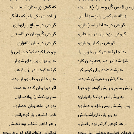
زمینَ ازْ بَس گُل و سبزهْ چُنان بود،
که گفتی پُر سِتاره آسمان بود.
ز لاله هر کسی را بَرْ سَرَ افْسر.
ز باده هر یکی را بر کفَ اخْگر.
گروهی در نشاط و اَسپْ‌تازی،
گروهی در سِماع و پا‌یْ‌بازی.
گروهی مِی‌ْخوران در بوستانی،
گروهی گُل‌چِنان در گُلسِتانی.
گروهی بر کنارِ رودباری،
گروهی در میانِ لاله‌زاری.
بدانجا رفته هر کس خرّمی را.
چو دیبا کرده کیمُخْتِ زَمی را.
شَهَنشَه نیز هم رفته بِدین کار؛
به زینتها و زیورهای شَهوار.
به پشتِ ژِنده پیلی کوه‌پیکر.
گرفته کوه را در زرّ و گوهر.
به گِردَش زنده‌پیلانِ سُتوده.
به پَرخاش و دلیری، آزموده.
زِ بَسْ سیم و زِ بَسْ گوهر چو دریا
اگر دریا رَوان گردد به صحرا.
به پیشَ انْدر دوندهْ بادپایان؛
سمِ پولادشانْ پولادسایان.
پسِ پشتش بسی مَهْد و عِماری؛
بِدو در، ماهرویانِ حِصاری.
به زیرِ بار، تازی‌‌اَسْتَرانَش
غمی گشته ز بارِ گوهرانش.
ز هر کوهی گرانتر بود رَختش.
ز هر کاهی سَبُکتر بود تختش.
 چَندان خواسته مجلس بیاراست؛
نماندش ذرّه‌ای آنگه که برخاست؛