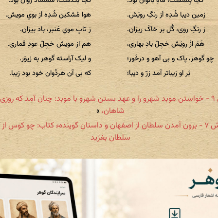
کجا بِنْشَسْت، ماهِ بانوان بود.
کجا بُگْذَشْت، شمشاد روان بود.
زمین دیبا شُدِه اَز رنگِ رویَش.
هوا مُشکین شُدِه اَز بویِ مویش.
ز رنگِ روی، گُل بر خاکْ ریزان.
ز تابِ مویِ عَنبر، باد بیزان.
هَمَ ازْ رویَش خجِلْ بادِ بهاری،
هم از مویش خجِلْ عودِ قماری.
چو گوهر، پاک و بی آهو و درخَور؛
و لیک آراسته گوهر به زیوَر.
بَر او زیباتر آمد زرّ و دیبا؛
که بی آن هردُوان خود بود زیبا.
بخش ۹ - خواستن موبد شهرو را و عهد بستن شهرو با موبد: چنان آمد که روزی 
شاهان،
»
بخش ۷ - برون آمدن سلطان از اصفهان و داستان گویندهء کتاب: چو کوس از 
سلطان بغرّید