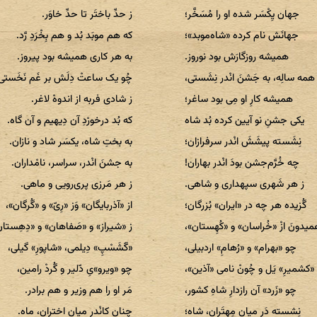
جهان یِکْسَر شده او را مُسَخَّر؛
ز حدِّ باختَر تا حدِّ خاوَر.
جهانَش نام کرده «شاه‌موبد»؛
که هم موبَد بُد و هم بِخْرَدِ رَّد.
همیشه روزگارَش بود نوروز.
به هر کاری همیشه بود پیروز.
همه سالِه، به جَشنَ انْدر نِشَستی،
چُو یک ساعتْ دِلَش بر غَم نَخَستی
همیشه کارِ او مِی بود ساغر؛
ز شادی فربه از اندوهْ لاغر.
یکی جشنِ نو آیین کرده بُد شاه
که بُد درخورْدِ آن دِیهیم و آن گاه.
نِشَسته پیشَشَ انْدر سرفرازان؛
به بختِ شاه، یکسَر شاد و نازان.
چه خُرَّم‌جشن بودَ انْدر بهاران!
به جشنَ انْدر، سراسر، نامْداران.
ز هر شَهری سپهداری و شاهی.
ز هر مَرزی پری‌رویی و ماهی.
گُزیده هر چه در «ایران» بُزرگان؛
از «آذربایگان» وَز «رِیّ» و «گُرگان»،
یدونَ ازْ «خُراسان» و «کُهِستان»،
ز «شیراز» و «صَفاهان» و «دِهِستان
چو «بهرام» و «رُهامِ» اردبیلی،
«گَشَسْپِ» دِیلمی، «شاپورِ» گیلی،
 «کشمیرِ» یَل و چُونْ نامی «آذین»،
چو «ویرو»یِ دّلیر و گُردْ رامین،
چو «زَرد» آن رازدارِ شاهِ کشور،
مَر او را هم وزیر و هم برادر.
نِشسته دَر میانِ مِهتَران، شاه؛
چنان کانْدر میانِ اختران، ماه.