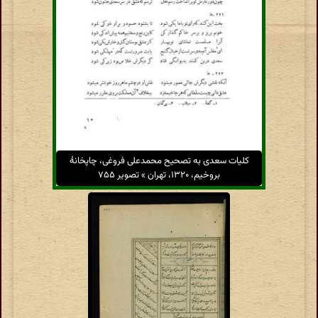
کلیات سعدی به تصحیح محمدعلی فروغی، چاپخانهٔ
بروخیم، ۱۳۲۰، تهران » تصویر ۷۵۵