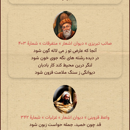
صائب تبریزی » دیوان اشعار » متفرقات » شمارهٔ ۴۰۳
آنجا که عارض تو ز می لاله گون شود
در دیده رشته های نگه جوی خون شود
لنگر درین محیط کند کار بادبان
دیوانگی ز سنگ ملامت فزون شود
واعظ قزوینی » دیوان اشعار » غزلیات » شمارهٔ ۳۴۲
قد چون خمید، جمله حواست زبون شود