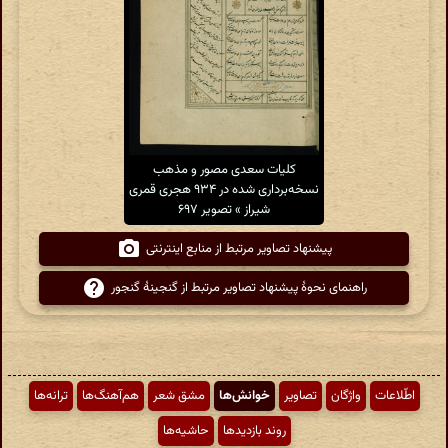
کلیات سعدی مصور و مذهب
نسخه‌برداری شده در ۹۳۴ هجری قمری
شیراز » تصویر ۶۹۷
پیشنهاد تصاویر مرتبط از منابع اینترنتی
راهنمای نحوهٔ پیشنهاد تصاویر مرتبط از گنجینهٔ گنجور
اطّلاعات
واژگان
تصاویر
خوانش‌ها
مشق شعر
هم‌آهنگ‌ها
ترانه‌ها
روند بازدیدها
حاشیه‌ها