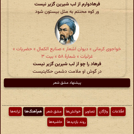
فرهادوارم از لب شیرین گزیر نیست
ور کوه محنتم به مثل بیستون شود
خواجوی کرمانی » دیوان اشعار » صنایع الکمال » حضریات »
غزلیات » شمارهٔ ۵۸ » بیت ۳
فرهاد را چو از لب شیرین گزیر نیست
در گوش او ملامت دشمن حکایتیست
پیشنهاد مشق شعر
اطّلاعات
واژگان
تصاویر
خوانش‌ها
مشق شعر
هم‌آهنگ‌ها
ترانه‌ها
روند بازدیدها
حاشیه‌ها