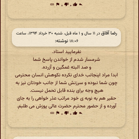
link
flag
۰
thumb_down
۰
thumb_up
reply
رضا آفاق
در ‫۱۱ سال و ۱ ماه قبل، شنبه ۳۰ خرداد ۱۳۹۴، ساعت
نوشته:
۱۸:۰۶
نفرمایید استاد.
شرمسار شدم از خواندن پاسخ شما
و صد البته غمگین و آزرده.
ابدا مراد اینجانب خدای نکرده نکوهش انسان محترمی
چون شما نبوده و سرزنش شما از جانب خودتان نیز به
هیچ وجه برای بنده قابل تحمل نیست.
حقیر هم به نوبه ی خود مراتب عذر خواهی را به جای
آورده و از حضور محترم حضرت عالی پوزش می طلبم.
link
flag
۰
thumb_down
۰
thumb_up
reply