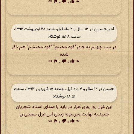
link
flag
۰
thumb_down
۰
thumb_up
reply
امیرحسین
در ‫۱۳ سال و ۲ ماه قبل، شنبه ۲۸ اردیبهشت ۱۳۹۲،
نوشته:
ساعت ۱۱:۲۸
در بیت چهارم به جای "کوه محنتم" "کوه محتشم" هم ذکر
شده
link
flag
۰
thumb_down
۰
thumb_up
reply
حسن
در ‫۱۲ سال و ۴ ماه قبل، جمعه ۱۵ فروردین ۱۳۹۳، ساعت
نوشته:
۱۸:۵۱
این غزل روا روزی هزار بار باید با صدای استاد شجریان
شنید.به نهایت میرسونه زیبای این غزل سعدی رو
link
flag
۰
thumb_down
۰
thumb_up
reply