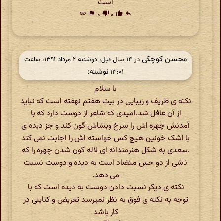
است
link
flag
۰
thumb_down
۰
thumb_up
reply
محسن کوچکی
در ‫۱۴ سال قبل، دوشنبه ۲ مرداد ۱۳۹۱، ساعت
نوشته:
۱۳:۰۱
با سلام
نکته ی ظریف و زیبایی در بیت هفتم نهفته است که نباید
از آن غافل شد.امیدی که شاعر از دوست دارد که با
آمدنش چهره اش را سرخ وبشاش گون کند و جز دیده ی
با اشک خونین هیچ کس خواسته اش را اجابت نمی کند
.سعدی به شکل هنرمندانه ای لاله گون شدن چهره را که
ناشی از دو حس متضاد است به دیده و دوست نسبت
می دهد.
نکته ی دیگر نسبت دادن دوست به دیده است که با
توجه به نکته ی فوق به نظر نمیرسد تعریض و کنایتی در
کار باشد