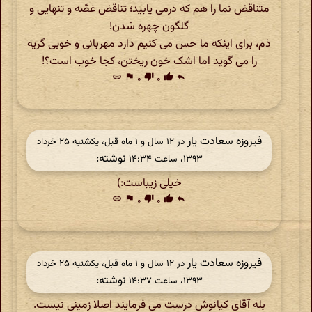
متناقض نما را هم که درمی یابید؛ تناقض غصّه و تنهایی و
گلگون چهره شدن!
ذم، برای اینکه ما حس می کنیم دارد مهربانی و خوبی گریه
را می گوید اما اشک خون ریختن، کجا خوب است؟!
link
flag
۰
thumb_down
۰
thumb_up
reply
فیروزه سعادت یار
در ‫۱۲ سال و ۱ ماه قبل، یکشنبه ۲۵ خرداد
نوشته:
۱۳۹۳، ساعت ۱۴:۳۴
خیلی زیباست:)
link
flag
۰
thumb_down
۰
thumb_up
reply
فیروزه سعادت یار
در ‫۱۲ سال و ۱ ماه قبل، یکشنبه ۲۵ خرداد
نوشته:
۱۳۹۳، ساعت ۱۴:۳۷
بله آقای کیانوش درست می فرمایند اصلا زمینی نیست.