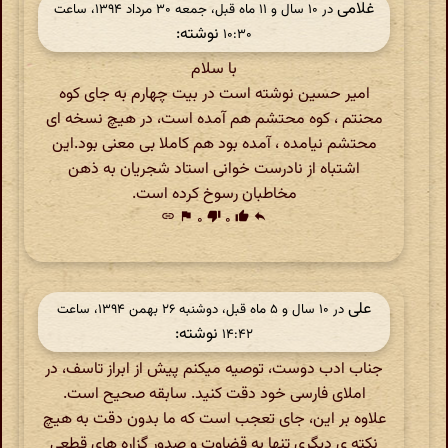
غلامی
در ‫۱۰ سال و ۱۱ ماه قبل، جمعه ۳۰ مرداد ۱۳۹۴، ساعت
نوشته:
۱۰:۳۰
با سلام
امیر حسین نوشته است در بیت چهارم به جای کوه
محنتم ، کوه محتشم هم آمده است، در هیچ نسخه ای
محتشم نیامده ، آمده بود هم کاملا بی معنی بود.این
اشتباه از نادرست خوانی استاد شجریان به ذهن
مخاطبان رسوخ کرده است.
link
flag
۰
thumb_down
۰
thumb_up
reply
علی
در ‫۱۰ سال و ۵ ماه قبل، دوشنبه ۲۶ بهمن ۱۳۹۴، ساعت
نوشته:
۱۴:۴۲
جناب ادب دوست، توصیه میکنم پیش از ابراز تاسف، در
املای فارسی خود دقت کنید. سابقه صحیح است.
علاوه بر این، جای تعجب است که ما بدون دقت به هیچ
نکته ی دیگری تنها به قضاوت و صدور گزاره های قطعی