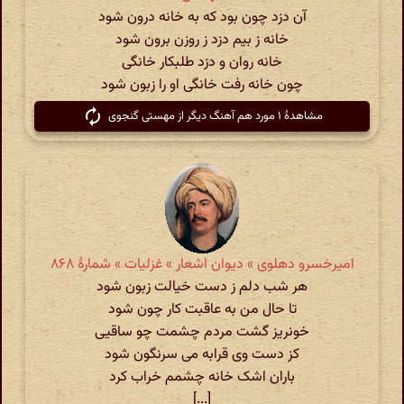
آن دزد چون بود که به خانه درون شود
خانه ز بیم دزد ز روزن برون شود
خانه روان و دزد طلبکار خانگی
چون خانه رفت خانگی او را زبون شود
مشاهدهٔ ۱ مورد هم آهنگ دیگر از مهستی گنجوی
امیرخسرو دهلوی » دیوان اشعار » غزلیات » شمارهٔ ۸۶۸
هر شب دلم ز دست خیالت زبون شود
تا حال من به عاقبت کار چون شود
خونریز گشت مردم چشمت چو ساقیی
کز دست وی قرابه می سرنگون شود
باران اشک خانه چشمم خراب کرد
[...]