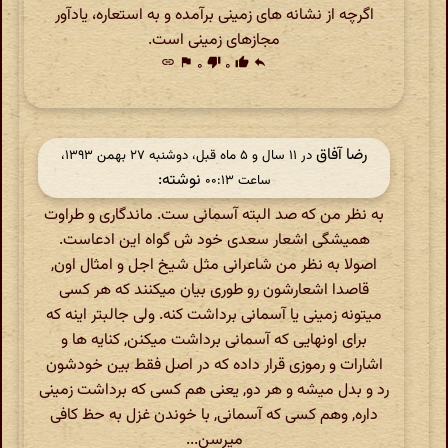
اگرچه از نشانه های زمینی برآمده و به استعاره، یادآور
مجازهای زمینی است.
link
flag
۰
thumb_down
۰
thumb_up
reply
رضا آفاق
در ‫۱۱ سال و ۵ ماه قبل، دوشنبه ۲۷ بهمن ۱۳۹۳،
نوشته:
ساعت ۰۰:۱۳
به نظر من که صد البته آسمانی ست. ماندگاری و طراوت
همیشگی اشعار سعدی خود ش گواه این ادعاست.
اصولا به نظر من شاعرانی مثل شیخ اجل و امثال اون,
قاصدا اشعارشون رو طوری بیان میکنند که هر کسی
میتونه زمینی یا آسمانی برداشت کنه. ولی جالبتر اینه که
برای اونهایی که آسمانی برداشت میکنن, کنایه ها و
اشارات و رموزی قرار داده که در اصل فقط بین خودشون
رد و بدل میشه و هر دو, یعنی هم کسی که برداشت زمینی
داره, وهم کسی که آسمانی, با خوندن غزل به حظ کافی
میرسن...