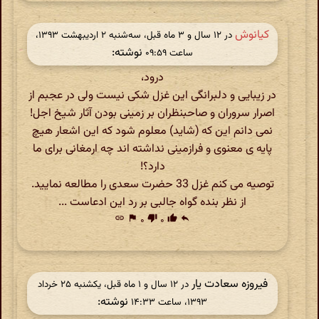
کیانوش
در ‫۱۲ سال و ۳ ماه قبل، سه‌شنبه ۲ اردیبهشت ۱۳۹۳،
نوشته:
ساعت ۰۹:۵۹
درود،
در زیبایی و دلبرانگی این غزل شکی نیست ولی در عجبم از
اصرار سروران و صاحبنظران بر زمینی بودن آثار شیخ اجل!
نمی دانم این که (شاید) معلوم شود که این اشعار هیچ
پایه ی معنوی و فرازمینی نداشته اند چه ارمغانی برای ما
دارد؟!
توصیه می کنم غزل 33 حضرت سعدی را مطالعه نمایید.
از نظر بنده گواه جالبی بر رد این ادعاست ...
link
flag
۰
thumb_down
۰
thumb_up
reply
فیروزه سعادت یار
در ‫۱۲ سال و ۱ ماه قبل، یکشنبه ۲۵ خرداد
نوشته:
۱۳۹۳، ساعت ۱۴:۳۳