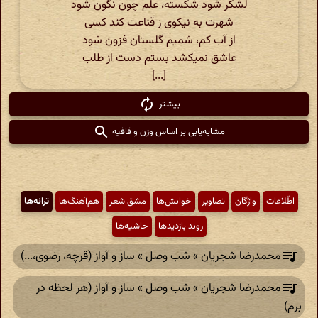
لشکر شود شکسته، علم چون نگون شود
شهرت به نیکوی ز قناعت کند کسی
از آب کم، شمیم گلستان فزون شود
عاشق نمیکشد بستم دست از طلب
[...]
بیشتر
مشابه‌یابی بر اساس وزن و قافیه
اطّلاعات
واژگان
تصاویر
خوانش‌ها
مشق شعر
هم‌آهنگ‌ها
ترانه‌ها
روند بازدیدها
حاشیه‌ها
محمدرضا شجریان » شب وصل » ساز و آواز (قرچه، رضوی،...)
محمدرضا شجریان » شب وصل » ساز و آواز (هر لحظه در
برم)