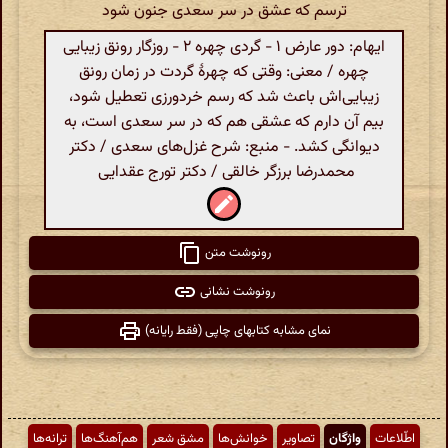
ترسم که عشق در سر سعدی جنون شود
ایهام: دور عارض ۱ - گردی چهره ۲ - روزگار رونق زیبایی
چهره / معنی: وقتی که چهرهٔ گردت در زمان رونق
زیبایی‌اش باعث شد که رسم خردورزی تعطیل شود،
بیم آن دارم که عشقی هم که در سر سعدی است، به
دیوانگی کشد. - منبع: شرح غزل‌های سعدی / دکتر
محمدرضا برزگر خالقی / دکتر تورج عقدایی
رونوشت متن
رونوشت نشانی
نمای مشابه کتابهای چاپی (فقط رایانه)
اطّلاعات
واژگان
تصاویر
خوانش‌ها
مشق شعر
هم‌آهنگ‌ها
ترانه‌ها