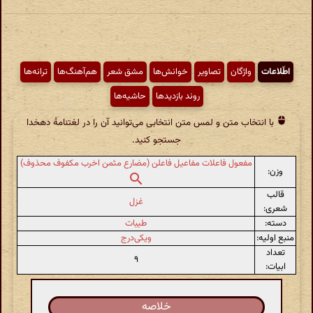
اطّلاعات
واژگان
تصاویر
خوانش‌ها
مشق شعر
هم‌آهنگ‌ها
ترانه‌ها
روند بازدیدها
حاشیه‌ها
با انتخاب متن و لمس متن انتخابی می‌توانید آن را در لغتنامهٔ دهخدا
جستجو کنید.
مفعول فاعلات مفاعیل فاعلن (مضارع مثمن اخرب مکفوف محذوف)
وزن:
قالب
غزل
شعری:
دسته:
طیبات
منبع اولیه:
ویکی‌درج
تعداد
۹
ابیات:
خلاصه