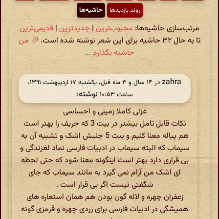
روند بازدیدها
حاشیه‌ها
مرتب‌سازی حاشیه‌ها:
محبوب‌ترین
|
جدیدترین
|
قدیمی‌ترین
تا به حال ۳۲ حاشیه برای این شعر نوشته شده است.
💬 من
حاشیه بگذارم ...
zahra
در ‫۱۴ سال و ۳ ماه قبل، یکشنبه ۱۷ اردیبهشت ۱۳۹۱،
نوشته:
ساعت ۱۰:۵۳
غزلی کاملا زمینی و احساسی
نکات قابل تامل بیشتر در بیت 3 که حریف را بهتر است
هم پیاله معنا کنیم و بیت 5 جنبش اشک و تشبیه آن به
سیماب که البته سیماب در ادبیات فارسی نماد لغزندگی و
بی قراری دارد بهتر است اینگونه معنا شود که حتی لحظه
ای اشک من آرام نمی گیرد به مانند سیماب که جای
شگفتی نیست اگر بی قرار است .
زعفران چهره و لاله گون بودن هم همان استعاره های
همیشگی در ادبیات فارسی برای زردی چهره و قرمزی گونه