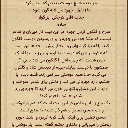
جز دیده هیچ دوست ندیدم که سعی کرد
تا زعفران چهره من لاله گون شود
جناب آقای کوچکی ِ بزرگوار
سلام
سرخ و گلگون کردن چهره، در این بیت کار میزبان یا شاعر
نیست که مثلا خودش چهره را برای رسیدن دوست گلگون
کند. بلکه بیانگر تنهایی و انتظار بیش از حد عاشق است
که علاوه بر این که دوست به او سرنمی زند، تنها اشک
خون هست که چهره اش را گلگون می کند.یعنی اگر
معشوق یا دوست بیاید، چهره از دیدنش شاد و گلگون
می گردد حالا هیچ دوستی سر نمی زند. فقط دیده، یا
چشم، دارد مهربانی می کند و دلش برای شاعر، سوخته و
دارد از این عشق و تنهایی خون می گرید تا چهره ی زردِ
شاعر ِ عاشق را قرمز کند!
یک نوع زیبایی خاص در این بیت است که هم پارادوکس
و هم حسن تعلیل و هم ذمّ شبیه به مدح است.
حسن تعلیل برای اینکه علّت گریه کردن و اشک خون
ریختن را مهربانی و دلداری چشم گفته است. پارادوکس یا