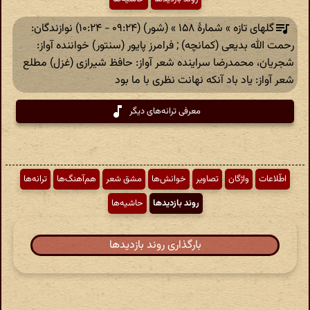
گلهای تازه » شمارهٔ ۱۵۸ » (شور) (۰۹:۲۴ - ۱۰:۲۴) نوازندگان:
رحمت‌ الله بدیعی (‎کمانچه) ; فرامرز پایور (‎سنتور) خواننده آواز:
شجریان، محمدرضا سراینده شعر آواز: حافظ شیرازی (غزل) مطلع
شعر آواز: یاد باد آنکه نهانت نظری با ما بود
معرفی ترانه‌های دیگر
اطّلاعات
واژگان
تصاویر
خوانش‌ها
مشق شعر
هم‌آهنگ‌ها
ترانه‌ها
روند بازدیدها
حاشیه‌ها
بارگذاری روند بازدیدها