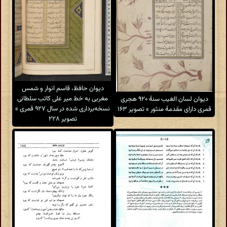
دیوان حافظ، قاسم انوار و شمس
مغربی به خط میر علی کاتب سلطانی
دیوان لسان الغیب سنهٔ ۹۲۰ هجری
نسخه‌برداری شده در سال ۹۲۷ قمری »
قمری دارای مقدمهٔ منثور » تصویر ۱۶۳
تصویر ۲۲۸