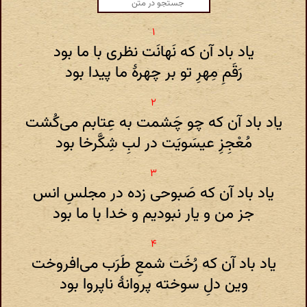
یاد باد آن که نَهانَت نظری با ما بود
رَقَمِ مِهرِ تو بر چهرهٔ ما پیدا بود
یاد باد آن که چو چَشمت به عِتابم می‌کُشت
مُعْجِزِ عیسَویَت در لبِ شِکَّرخا بود
یاد باد آن که صَبوحی زده در مجلسِ انس
جز من و یار نبودیم و خدا با ما بود
یاد باد آن که رُخَت شمعِ طَرَب می‌افروخت
وین دلِ سوخته پروانهٔ ناپروا بود