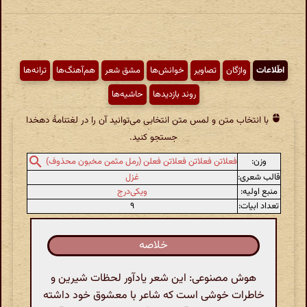
اطّلاعات
واژگان
تصاویر
خوانش‌ها
مشق شعر
هم‌آهنگ‌ها
ترانه‌ها
روند بازدیدها
حاشیه‌ها
با انتخاب متن و لمس متن انتخابی می‌توانید آن را در لغتنامهٔ دهخدا
جستجو کنید.
وزن:
فعلاتن فعلاتن فعلاتن فعلن (رمل مثمن مخبون محذوف)
قالب شعری:
غزل
منبع اولیه:
ویکی‌درج
تعداد ابیات:
۹
خلاصه
هوش مصنوعی: این شعر یادآور لحظات شیرین و
خاطرات خوشی است که شاعر با معشوق خود داشته