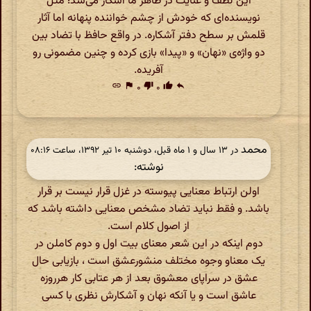
این لطف و عنایت در ظاهر ما آشکار می‌شد؛ مثل
نویسنده‌ای که خودش از چشم خواننده پنهانه اما آثار
قلمش بر سطح دفتر آشکاره. در واقع حافظ با تضاد بین
دو واژه‌ی «نهان» و «پیدا» بازی کرده و چنین مضمونی رو
آفریده.
link
flag
۰
thumb_down
۰
thumb_up
reply
محمد
در ‫۱۳ سال و ۱ ماه قبل، دوشنبه ۱۰ تیر ۱۳۹۲، ساعت ۰۸:۱۶
نوشته:
اولن ارتباط معنایی پیوسته در غزل قرار نیست بر قرار
باشد. و فقط نباید تضاد مشخص معنایی داشته باشد که
از اصول کلام است.
دوم اینکه در این شعر معنای بیت اول و دوم کاملن در
یک معناو وجوه مختلف منشورعشق است ، بازیابی حال
عشق در سراپای معشوق بعد از هر عتابی کار هرروزه
عاشق است و یا آنکه نهان و آشکارش نظری با کسی