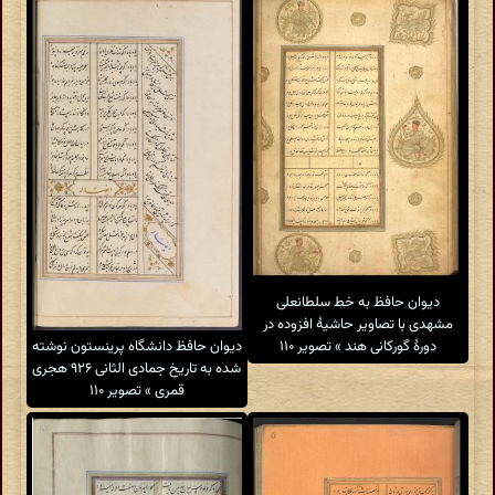
دیوان حافظ به خط سلطانعلی
مشهدی با تصاویر حاشیهٔ افزوده در
دیوان حافظ دانشگاه پرینستون نوشته
دورهٔ گورکانی هند » تصویر ۱۱۰
شده به تاریخ جمادی الثانی ۹۲۶ هجری
قمری » تصویر ۱۱۰