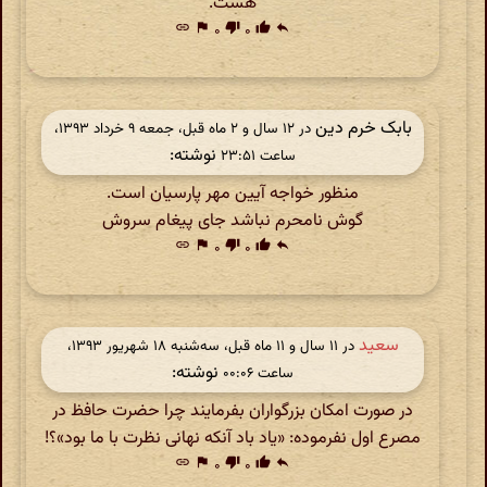
هست.
link
flag
۰
thumb_down
۰
thumb_up
reply
بابک خرم دین
در ‫۱۲ سال و ۲ ماه قبل، جمعه ۹ خرداد ۱۳۹۳،
نوشته:
ساعت ۲۳:۵۱
منظور خواجه آیین مهر پارسیان است.
گوش نامحرم نباشد جای پیغام سروش
link
flag
۰
thumb_down
۰
thumb_up
reply
سعید
در ‫۱۱ سال و ۱۱ ماه قبل، سه‌شنبه ۱۸ شهریور ۱۳۹۳،
نوشته:
ساعت ۰۰:۰۶
در صورت امکان بزرگواران بفرمایند چرا حضرت حافظ در
مصرع اول نفرموده: «یاد باد آنکه نهانی نظرت با ما بود»؟!
link
flag
۰
thumb_down
۰
thumb_up
reply