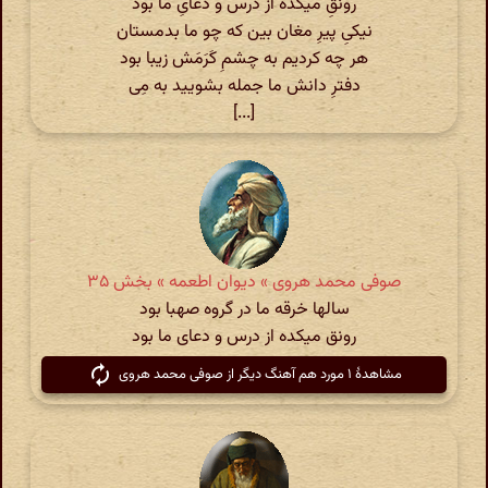
رونقِ میکده از درس و دعایِ ما بود
نیکیِ پیرِ مغان بین که چو ما بدمستان
هر چه کردیم به چشمِ کَرَمَش زیبا بود
دفترِ دانش ما جمله بشویید به مِی
[...]
صوفی محمد هروی » دیوان اطعمه » بخش ۳۵
سالها خرقه ما در گروه صهبا بود
رونق میکده از درس و دعای ما بود
مشاهدهٔ ۱ مورد هم آهنگ دیگر از صوفی محمد هروی