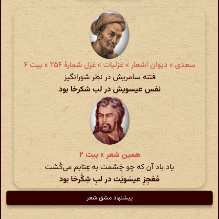
سعدی » دیوان اشعار » غزلیات » غزل شمارهٔ ۲۵۶ » بیت ۶
فتنه سامریش در نظر شورانگیز
نفس عیسویش در لب شکرخا بود
همین شعر » بیت ۲
یاد باد آن که چو چَشمت به عِتابم می‌کُشت
مُعْجِزِ عیسَویَت در لبِ شِکَّرخا بود
پیشنهاد مشق شعر