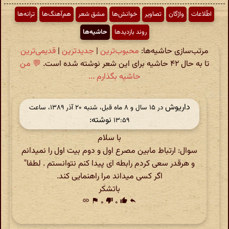
اطّلاعات
واژگان
تصاویر
خوانش‌ها
مشق شعر
هم‌آهنگ‌ها
ترانه‌ها
روند بازدیدها
حاشیه‌ها
مرتب‌سازی حاشیه‌ها:
محبوب‌ترین
|
جدیدترین
|
قدیمی‌ترین
تا به حال ۴۲ حاشیه برای این شعر نوشته شده است.
💬 من
حاشیه بگذارم ...
داریوش
در ‫۱۵ سال و ۸ ماه قبل، شنبه ۲۰ آذر ۱۳۸۹، ساعت
نوشته:
۱۳:۵۹
با سلام
سوال: ارتباط مابین مصرع اول و دوم بیت اول را نمیدانم
و هرقدر سعی کردم رابطه ای پیدا کنم نتوانستم . لطفا"
اگر کسی میداند مرا راهنمایی کند.
باتشکر
link
flag
۰
thumb_down
۰
thumb_up
reply