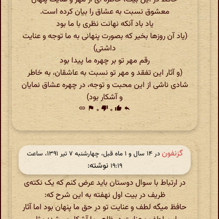
معشوق نسبت به عشاق را بیان کرده است.
یاد باد آنکه نهانت نظری با ما بود
(یاد آن روزها بخیر که بصورت پنهانی به ما توجه و عنایت
داشتی)
رقم مهر تو بر چهره ما پیدا بود
(و آثار این تفقد و مهر تو نسبت به عاشقان، به خاطر
شادی ناشی از این محبت و توجه، در چهره عشاق نمایان
و آشکار بود)
link
flag
۰
thumb_down
۰
thumb_up
reply
گزنفون
در ‫۱۴ سال و ۱ ماه قبل، چهارشنبه ۷ تیر ۱۳۹۱، ساعت
نوشته:
۱۹:۱۹
در ارتباط با سوال دوستان باید عرض کنم که یک نکته‌ی
ظریف در بیت اول نهفته به این شرح که:
حافظ میگه لطف و عنایت تو در حق ما پنهان بود اما آثار