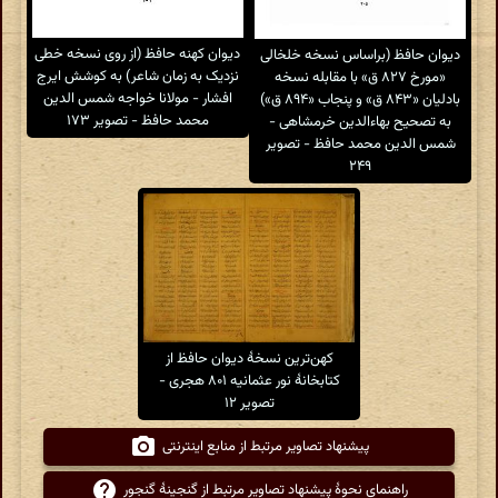
دیوان کهنه حافظ (از روی نسخه خطی
دیوان حافظ (براساس نسخه خلخالی
نزدیک به زمان شاعر) به کوشش ایرج
«مورخ ۸۲۷ ق» با مقابله نسخه
افشار - مولانا خواجه شمس الدین
بادلیان «۸۴۳ ق» و پنجاب «۸۹۴ ق»)
محمد حافظ - تصویر ۱۷۳
به تصحیح بهاءالدین خرمشاهی -
شمس الدین محمد حافظ - تصویر
۲۴۹
کهن‌ترین نسخهٔ دیوان حافظ از
کتابخانهٔ نور عثمانیه ۸۰۱ هجری -
تصویر ۱۲
پیشنهاد تصاویر مرتبط از منابع اینترنتی
راهنمای نحوهٔ پیشنهاد تصاویر مرتبط از گنجینهٔ گنجور