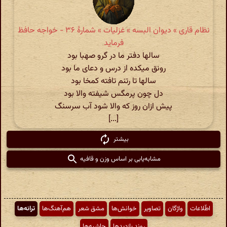
نظام قاری » دیوان البسه » غزلیات » شمارهٔ ۳۶ - خواجه حافظ
فرماید
سالها دفتر ما در گرو صهبا بود
رونق میکده از درس و دعای ما بود
سالها تا رتنم تافته کمخا بود
دل چون پرمگس شیفته والا بود
پیش ازان روز که والا شود آب سرسنگ
[...]
بیشتر
مشابه‌یابی بر اساس وزن و قافیه
اطّلاعات
واژگان
تصاویر
خوانش‌ها
مشق شعر
هم‌آهنگ‌ها
ترانه‌ها
روند بازدیدها
حاشیه‌ها