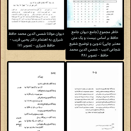
خاطر مجموع (جامع دیوان جامع
دیوان مولانا شمس الدین محمد حافظ
حافظ بر اساس بیست و یک متن
شیرازی به اهتمام دکتر یحیی قریب -
معتبر چاپی) تدوین و توضیح شفیع
حافظ شیرازی - تصویر ۱۷۱
شجاعی ادیب - شمس الدین محمد
حافظ - تصویر ۴۸۱