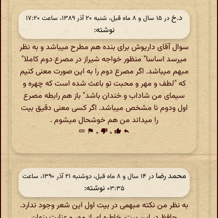
د.خ
در ‫۱۵ سال و ۸ ماه قبل، شنبه ۲۰ آذر ۱۳۸۹، ساعت ۱۷:۲۰
نوشته:
سوال آقای داریوش برای بنده هم مطرح میباشد و به نظر
میرسد اساسا" منظور خواجه شیراز در مصرع دوم کاملا"
مبهم میباشد. اگر مصرع دوم را به این صورت معنی کنیم
که "لطف و مهر و محبت تو باعث شده است که چهره و
سیمای من شاداب و خندان باشد" باز هم رابطه مصرع
اول ودوم نا مشخص میباشد. اگر کسی معنی دقیق بیت
را میداند من هم خوشحال میشوم .
link
flag
۰
thumb_down
۰
thumb_up
reply
محمد رضا
در ‫۱۴ سال و ۸ ماه قبل، دوشنبه ۲۱ آذر ۱۳۹۰، ساعت
نوشته:
۰۳:۳۵
به نظر من نکته مبهمی در بیت اول این شعر وجود ندارد.
حافظ در این بیت، خاطره ای از مهر و عنایت پنهان