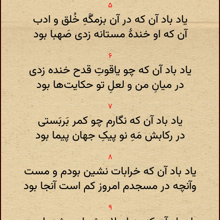
یاد باد آن که در آن بزمگَهِ خُلق و ادب
آن که او خندهٔ مستانه زدی صَهبا بود
یاد باد آن که چو یاقوتِ قدح خنده زدی
در میانِ من و لعلِ تو حکایت‌ها بود
یاد باد آن که نگارم چو کمر بَربَستی
در رکابش مَهِ نو پیکِ جهان پیما بود
یاد باد آن که خرابات نشین بودم و مست
وآنچه در مسجدم امروز کم است آنجا بود