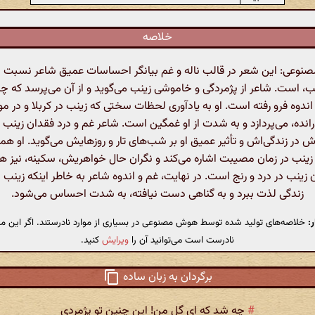
خلاصه
وعی: این شعر در قالب ناله و غم بیانگر احساسات عمیق شاعر نسبت ب
ب، است. شاعر از پژمردگی و خاموشی زینب می‌گوید و از آن می‌پرسد که چر
اندوه فرو رفته است. او به یادآوری لحظات سختی که زینب در کربلا و در مو
نده، می‌پردازد و به شدت از او غمگین است. شاعر غم و درد فقدان زینب را
دش در زندگی‌اش و تأثیر عمیق او بر شب‌های تار و روزهایش می‌گوید. او هم
ینب در زمان مصیبت اشاره می‌کند و نگران حال خواهریش، سکینه، نیز 
زینب در درد و رنج است. در نهایت، غم و اندوه شاعر به خاطر اینکه زینب ن
زندگی لذت ببرد و به گناهی دست نیافته، به شدت احساس می‌شود.
:
خلاصه‌های تولید شده توسط هوش مصنوعی در بسیاری از موارد نادرستند. اگر این مت
نادرست است می‌توانید آن را
ویرایش
کنید.
برگردان به زبان ساده
#
چه شد که ای گل من! این چنین تو پژمردی