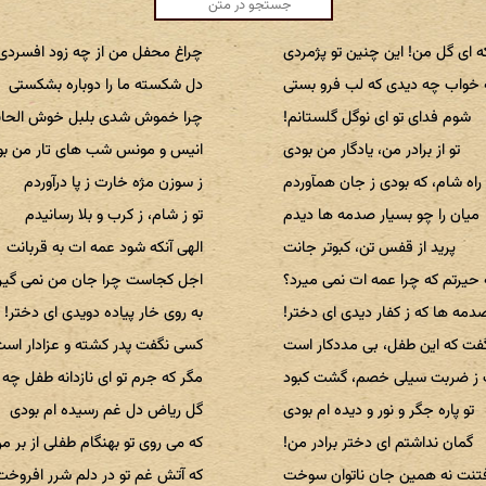
 ای گل من! این چنین تو پژمردی
چراغ محفل من از چه زود افسردی
 خواب چه دیدی که لب فرو بستی
دل شکسته ما را دوباره بشکستی
شوم فدای تو ای نوگل گلستانم!
چرا خموش شدی بلبل خوش الحان
تو از برادر من، یادگار من بودی
انیس و مونس شب های تار من بو
 راه شام، که بودی ز جان همآوردم
ز سوزن مژه خارت ز پا درآوردم
میان را چو بسیار صدمه ها دیدم
تو ز شام، ز کرب و بلا رسانیدم
پرید از قفس تن، کبوتر جانت
الهی آنکه شود عمه ات به قربانت
 حیرتم که چرا عمه ات نمی میرد؟
اجل کجاست چرا جان من نمی گیر
مه ها که ز کفار دیدی ای دختر!
به روی خار پیاده دویدی ای دختر!
ت که این طفل، بی مددکار است
کسی نگفت پدر کشته و عزادار اس
ز ضربت سیلی خصم، گشت کبود
مگر که جرم تو ای نازدانه طفل چه 
تو پاره جگر و نور و دیده ام بودی
گل ریاض دل غم رسیده ام بودی
گمان نداشتم ای دختر برادر من!
که می روی تو بهنگام طفلی از بر م
فتنت نه همین جان ناتوان سوخت
که آتش غم تو در دلم شرر افروخت