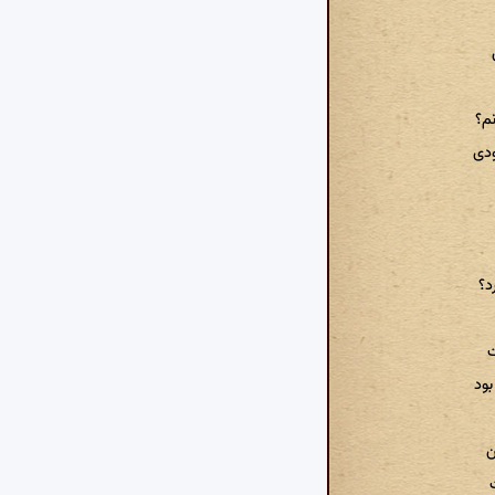
م؟
دی
د؟
ت
بود
ن