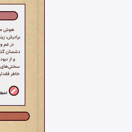
هوش مصن
برادرش، زین
در غم و 
دشمنان گذرا
و از نبو
سختی‌های ز
خاطر فقدان 
اخطار