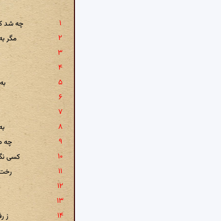
چه شد که
مگر به
به
به
چه صد
کسی نگف
رخت 
ز ر