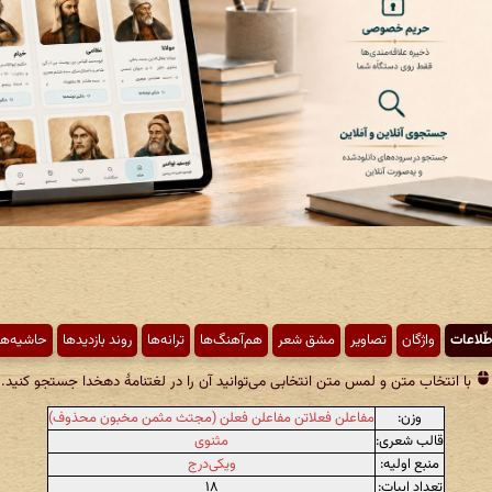
طّلاعات
واژگان
تصاویر
مشق شعر
هم‌آهنگ‌ها
ترانه‌ها
روند بازدیدها
حاشیه‌ها
با انتخاب متن و لمس متن انتخابی می‌توانید آن را در لغتنامهٔ دهخدا جستجو کنید.
وزن:
مفاعلن فعلاتن مفاعلن فعلن (مجتث مثمن مخبون محذوف)
قالب شعری:
مثنوی
منبع اولیه:
ویکی‌درج
تعداد ابیات:
۱۸