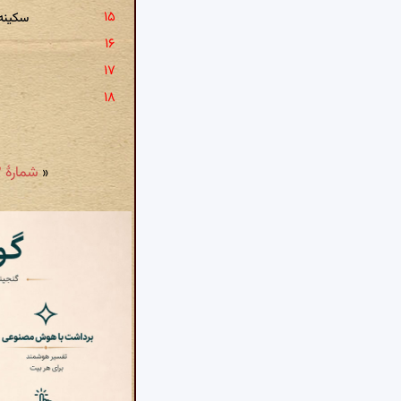
سکینه
«
شمارهٔ ۱۰۳ - حلقهٔ ماتم: به شام چون اسرارا خرابه شد منزل