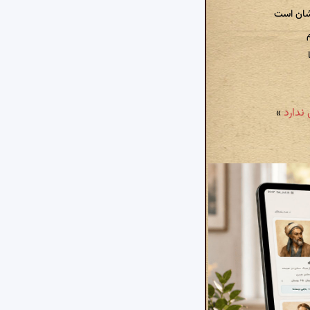
شان است
»