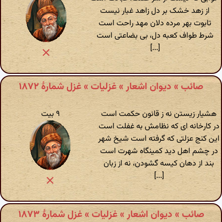
از زهد خشک بر دل زاهد غبار نیست
تابوت بهر مرده دلان مهد راحت است
شرط طواف کعبه دل، بی بضاعتی است
[...]
صائب » دیوان اشعار » غزلیات » غزل شمارهٔ ۱۸۷۲
هشیار زیستن نه ز قانون حکمت است
۹ بیت
در کارخانه ای که نظامش به غفلت است
این کنج عزلتی که گرفته است شیخ شهر
در چشم اهل دید کمینگاه شهرت است
بند از دهان کیسه گشودن، نه از زبان
[...]
صائب » دیوان اشعار » غزلیات » غزل شمارهٔ ۱۸۷۳