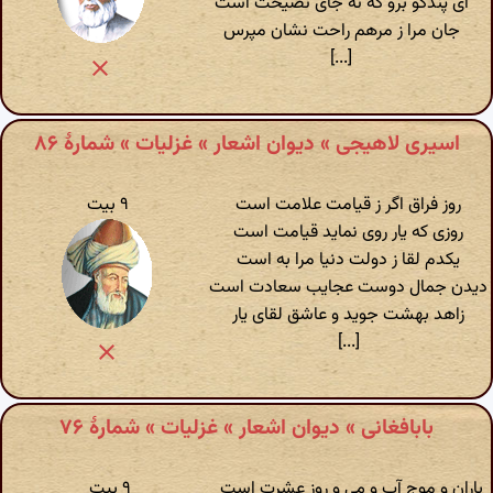
ای پندگو برو که نه جای نصیحت است
جان مرا ز مرهم راحت نشان مپرس
[...]
اسیری لاهیجی » دیوان اشعار » غزلیات » شمارهٔ ۸۶
روز فراق اگر ز قیامت علامت است
۹ بیت
روزی که یار روی نماید قیامت است
یکدم لقا ز دولت دنیا مرا به است
دیدن جمال دوست عجایب سعادت است
زاهد بهشت جوید و عاشق لقای یار
[...]
بابافغانی » دیوان اشعار » غزلیات » شمارهٔ ۷۶
باران و موج آب و می و روز عشرت است
۹ بیت