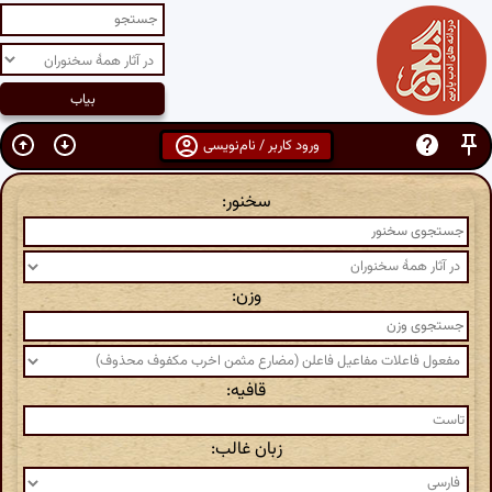
ورود کاربر / نام‌نویسی
سخنور:
وزن:
قافیه:
زبان غالب: