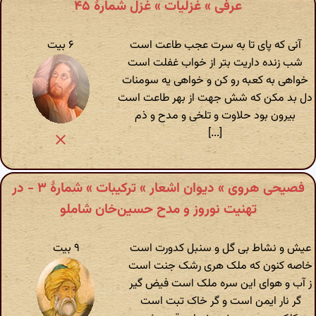
عرفی » غزلیات » غزل شمارهٔ ۴۵
آنی که پای تا به سرت عجب طاعت است
۶ بیت
شب زنده داریت بتر از خواب غفلت است
خواهی به کعبه رو کن و خواهی یه سومنات
دل بد مکن که شش جهت از بهر طاعت است
بیرون بود حلاوت و تلخی و مدح و ذم
[...]
فصیحی هروی » دیوان اشعار » ترکیبات » شمارهٔ ۳ - در
تهنیت نوروز و مدح حسین‌خان شاملو
عیش و نشاط بی گل و سنبل کدورت است
۹ بیت
خاصه کنون که ملک هری رشک جنت است
ز آب و هوای این سره ملک است فیض گیر
گر نار ایمن است و گر خاک تبت است