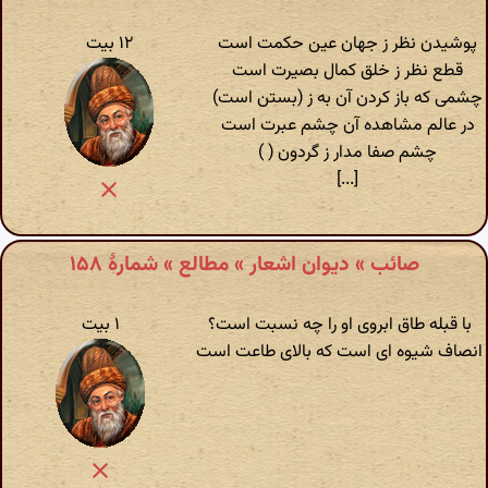
پوشیدن نظر ز جهان عین حکمت است
۱۲ بیت
قطع نظر ز خلق کمال بصیرت است
چشمی که باز کردن آن به ز (بستن است)
در عالم مشاهده آن چشم عبرت است
چشم صفا مدار ز گردون ( )
[...]
صائب » دیوان اشعار » مطالع » شمارهٔ ۱۵۸
با قبله طاق ابروی او را چه نسبت است؟
۱ بیت
انصاف شیوه ای است که بالای طاعت است