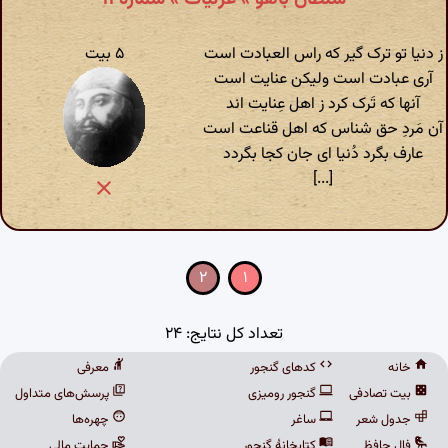
ز دنیا تو ترک گیر که راس العبادت است
۵ بیت
آری عبادت است ولیکن عنایت است
آنها که تَرک کرد ز اهل عِنایت اند
آن مَردِ حق شناس که اهل قناعت است
عارف بگرد دُنیا ای جان کجا بگردد
[...]
۲
۱
تعداد کل نتایج: ۲۴
خانه
کدهای گنجور
معرفی
بیت تصادفی
گنجور رومیزی
پرسش‌های متداول
جدول شعر
ساغر
چهره‌ها
فال حافظ
کتابخانهٔ گنجور
حمایت مالی