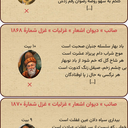
کلکم به سهو روضه رضوان رقم زدش
[...]
صائب » دیوان اشعار » غزلیات » غزل شمارهٔ ۱۸۶۸
باد بهار سلسله جنبان صحبت است
۱۰ بیت
موج شراب دام پریزاد عشرت است
هر شاخ گل که خم شود از باد نوبهار
بی چشم زخم، صیقل زنگ کدورت است
هر نرگسی به حال ز پا اوفتادگان
[...]
صائب » دیوان اشعار » غزلیات » غزل شمارهٔ ۱۸۷۰
بیداری سیاه دلان عین غفلت است
۹ بیت
خوابی که نیست از سر غفلت، عبادت است