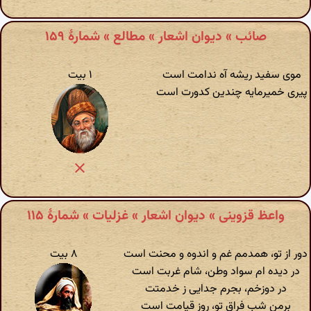
صائب » دیوان اشعار » مطالع » شمارهٔ ۱۵۹
موی سفید ریشه آه ندامت است
۱ بیت
پیری خمیرمایه چندین کدورت است
واعظ قزوینی » دیوان اشعار » غزلیات » شمارهٔ ۱۱۵
دور از تو، همدمم غم و اندوه و محنت است
۸ بیت
در دیده ام سواد وطن، شام غربت است
در دوزخم، بجرم جدایی ز خدمتت
برمن شب فراق تو، روز قیامت است