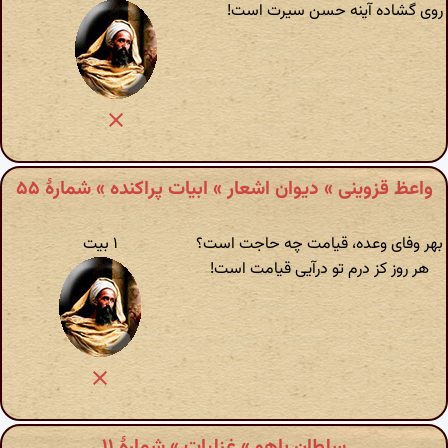
روی گشاده آینه حسن سیرت است!
واعظ قزوینی » دیوان اشعار » ابیات پراکنده » شمارهٔ ۵۵
بهر وفای وعده، قیامت چه حاجت است؟
۱ بیت
هر روز کز درم تو درآیی قیامت است!
سلطان باهو » غزلیات » شمارهٔ ۱۱