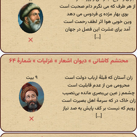
از هر طرف که می نگرم دام صحبت است
بوی بهار مژده ی فردوس می دهد
وین خوبی هوا اثر لطف رحمت است
آمد برای عشرت این فصل در جهان
[...]
محتشم کاشانی » دیوان اشعار » غزلیات » شمارهٔ ۶۴
زان آستان که قبلهٔ ارباب دولت است
۹ بیت
محرومی من از عدم قابلیت است
چشمم ز عین بی‌بصری مانده بی‌نصیب
زان خاک در که سرمهٔ اهل بصیرت است
رویم که نیست بر کف پایش به صد نیاز
[...]