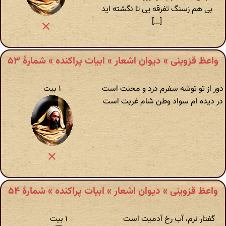
بی هم زسنگ تفرقه یی تا نگشته اید
[...]
واعظ قزوینی » دیوان اشعار » ابیات پراکنده » شمارهٔ ۵۳
دور از تو توشه سفرم درد و محنت است
۱ بیت
در دیده ام سواد وطن شام غربت است
واعظ قزوینی » دیوان اشعار » ابیات پراکنده » شمارهٔ ۵۴
گفتار نرم، آب رخ آدمیت است
۱ بیت