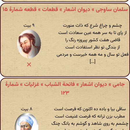
سلمان ساوجی » دیوان اشعار » قطعات » قطعه شمارهٔ ۱۵
چشم و چراغ شرع که ذات منورت
۹ بیت
از پای تا به سر همه عین سعادت است
قاضی هفت کشور پیروزه رنگ را
از بندگی تو نظر استفادت است
فعل تو سال و مه همه خیرست و مردمی
[...]
جامی » دیوان اشعار » فاتحة الشباب » غزلیات » شمارهٔ
۱۲۳
ساقی بیا و باده ده اکنون که فرصت است
۸ بیت
مطرب بزن ترانه که فرصت غنیمت است
چشمم به روی شاهد و گوشم به بانگ چنگ