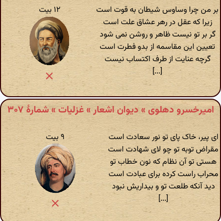
بر من چرا وساوس شیطان به قوت است
۱۲ بیت
زیرا که عقل در رهر عشاق علت است
گر بر تو نیست ظاهر و روشن نمی شود
تعیین این مقاسمه از بدو فطرت است
گرچه عنایت از طرف اکتساب نیست
[...]
امیرخسرو دهلوی » دیوان اشعار » غزلیات » شمارهٔ ۳۰۷
ای پیر، خاک پای تو نور سعادت است
۹ بیت
مقراض توبه تو چو لای شهادت است
هستی تو آن نظام که نون خطاب تو
محراب راست کرده برای عبادت است
دید آنکه طلعت تو و بیداریش نبود
[...]