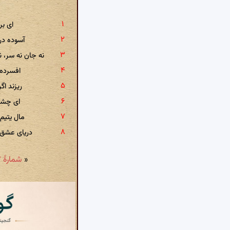
ای بر
آسوده در
نه جان نه سر، ن
افسرده 
ریزند اگ
ای چشم 
مال یتیم
دریای عشق 
«
شمارهٔ ۲۳: جز شیشهٔ دل که من شکستم