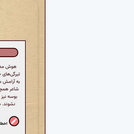
هوش مصنو
تیرگی‌های ج
به آرامش مر
شاعر همچن
بوسه نیز 
نشوند. د
اخطار