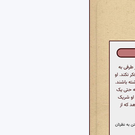
طرفی به
ر نکند. او
شته باشند.
ه حتی یک
 او شریک
د که از
ن به نظرتان