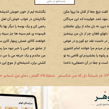
 کفت تیغ جفا از قتل ما پروا مکن
بگذشته ایم از خون خویش اندیشه 
 مهد لحد خوابیده اند این مردگان
بگذارشان در خواب خوش آن لعل را
ه دین، نه دل ماند از برای عاشقان
رحمی کن و یک بوسه را دیگر بها با
دلهای فغان جز از دل من برمخیز
فرسوده ی غم سینه ها جز سینه 
ر در دامنت نقد دو کون و در عوض
خواهند کالای غمش زینهار کاین س
تر مردم مرا خوانند امام کشوری
از عشق من کس را خبر نبود مرا ر
 و رشوه را بخشیدم ای قاضی به تو
من ماندم و یک جرعه می با من در
است و جفا در آن «صفایی» ناخدا
کشتی بران، اندیشه‌ای از موج این د
شمارهٔ ۲۵: گفتم ز دعای من شبخیز حذر کن