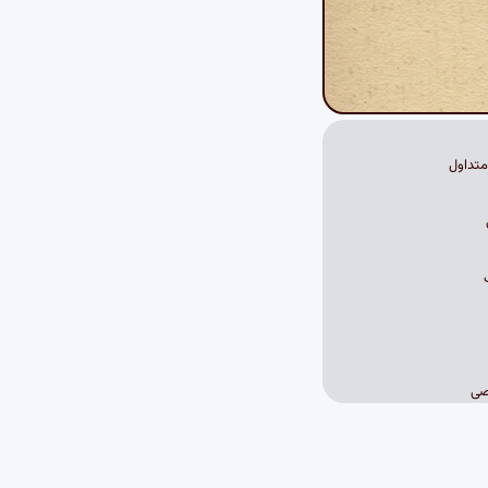
تداول
صی