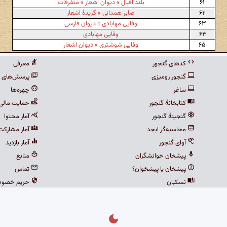
۶۱
بلند اقبال » دیوان اشعار » متفرقات
۶۲
صابر همدانی » گزیدهٔ اشعار
۶۳
وفایی مهابادی » دیوان فارسی
۶۴
وفایی مهابادی
۶۵
وفایی شوشتری » دیوان اشعار
کدهای گنجور
معرفی
گنجور رومیزی
پرسش‌های م
ساغر
چهره‌ها
کتابخانهٔ گنجور
حمایت مالی
گنجینهٔ گنجور
آمار محتوا
محاسبه‌گر ابجد
آمار مشارکت
آوای گنجور
آمار بازدید
پیشخان خوانشگران
منابع
پیشخان یا پیشخوان؟
تماس
نسکبان
حریم خصو