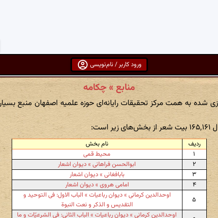
ورود کاربر / نام‌نویسی
منابع » چکامه
ازی شده به همت مرکز تحقیقات رایانه‌ای حوزه علمیه اصفهان منبع بسیاری
ر است:
ردیف
نام بخش
۱
محیط قمی
۲
ابوالحسن فراهانی » دیوان اشعار
۳
بابافغانی » دیوان اشعار
۴
امامی هروی » دیوان اشعار
اوحدالدین کرمانی » دیوان رباعیات » الباب الاول: فی التوحید و
۵
التقدیس و الذکر و نعت النبوة
اوحدالدین کرمانی » دیوان رباعیات » الباب الثانی: فی الشرعیّات و ما