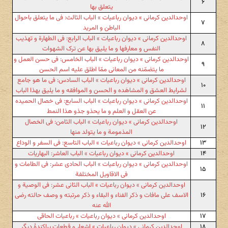
۶
یتعلق بها
اوحدالدین کرمانی » دیوان رباعیات » الباب الثالث: فی ما یتعلق باحوال
۷
الباطن و المرید
اوحدالدین کرمانی » دیوان رباعیات » الباب الرابع: فی الطهارة و تهذیب
۸
النفس و معارفها و ما یلیق بها عن ترک الشهوات
اوحدالدین کرمانی » دیوان رباعیات » الباب الخامس: فی حسن العمل و
۹
ما یتضمّنه من المعانی ممّا اطلق علیه اسم الحسن
اوحدالدین کرمانی » دیوان رباعیات » الباب السادس: فی ما هو جامع
۱۰
لشرایط العشق و المشاهَده و الحسن و الموافقه و ما یلیق بهذا الباب
اوحدالدین کرمانی » دیوان رباعیات » الباب السابع: فی خصال الحمیده
۱۱
عن العقل و العلم و ما یحذو جذو هذا النمط
اوحدالدین کرمانی » دیوان رباعیات » الباب الثامن: فی الخصال
۱۲
المذمومة و ما یتولد منها
۱۳
اوحدالدین کرمانی » دیوان رباعیات » الباب التاسع: فی السفر و الوداع
۱۴
اوحدالدین کرمانی » دیوان رباعیات » الباب العاشر: البهاریات
اوحدالدین کرمانی » دیوان رباعیات » الباب الحادی عشر: فی الطامات و
۱۵
فی الاقاویل المختلفة
اوحدالدین کرمانی » دیوان رباعیات » الباب الثانی عشر: فی الوصیة و
۱۶
الاسف علی مافات و ذکر الفناء و البقاء و ذکر مرتبته و وصف حالته رضی
الله عنه
۱۷
اوحدالدین کرمانی » دیوان رباعیات » رباعیات الحاقی
۱۸
اوحدالدین کرمانی » دیوان رباعیات » اشعار و قطعات پراکندهٔ دیگر