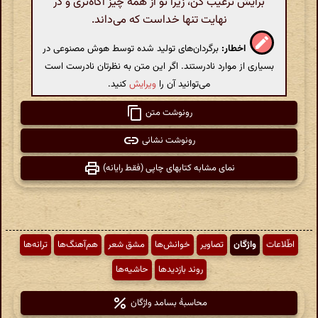
برایش ترغیب کن، زیرا تو از همه چیز آگاه‌تری و در
نهایت تنها خداست که می‌داند.
اخطار:
برگردان‌های تولید شده توسط هوش مصنوعی در
بسیاری از موارد نادرستند. اگر این متن به نظرتان نادرست است
می‌توانید آن را
ویرایش
کنید.
رونوشت متن
رونوشت نشانی
نمای مشابه کتابهای چاپی (فقط رایانه)
اطّلاعات
واژگان
تصاویر
خوانش‌ها
مشق شعر
هم‌آهنگ‌ها
ترانه‌ها
روند بازدیدها
حاشیه‌ها
محاسبهٔ بسامد واژگان