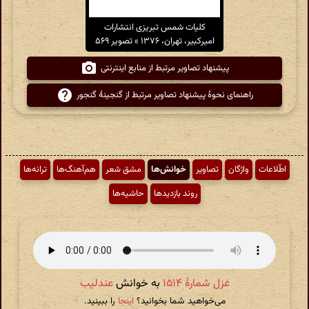
کلیات شمس تبریزی انتشارات
امیرکبیر، تهران، ۱۳۷۶ » تصویر ۵۶۹
پیشنهاد تصاویر مرتبط از منابع اینترنتی
راهنمای نحوهٔ پیشنهاد تصاویر مرتبط از گنجینهٔ گنجور
اطّلاعات
واژگان
تصاویر
خوانش‌ها
مشق شعر
هم‌آهنگ‌ها
ترانه‌ها
روند بازدیدها
حاشیه‌ها
غزل شمارهٔ ۱۵۱۴
به خوانش
عندلیب
می‌خواهید شما بخوانید؟
اینجا
را ببینید.