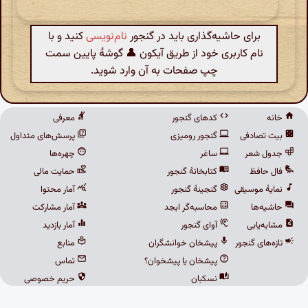
برای حاشیه‌گذاری باید در گنجور
نام‌نویسی
کنید و با
نام کاربری خود از طریق آیکون 👤 گوشهٔ پایین سمت
چپ صفحات به آن وارد شوید.
خانه
کدهای گنجور
معرفی
بیت تصادفی
گنجور رومیزی
پرسش‌های متداول
جدول شعر
ساغر
چهره‌ها
فال حافظ
کتابخانهٔ گنجور
حمایت مالی
نمایهٔ موسیقی
گنجینهٔ گنجور
آمار محتوا
حاشیه‌ها
محاسبه‌گر ابجد
آمار مشارکت
مشابه‌یابی
آوای گنجور
آمار بازدید
تازه‌های گنجور
پیشخان خوانشگران
منابع
پیشخان یا پیشخوان؟
تماس
نسکبان
حریم خصوصی