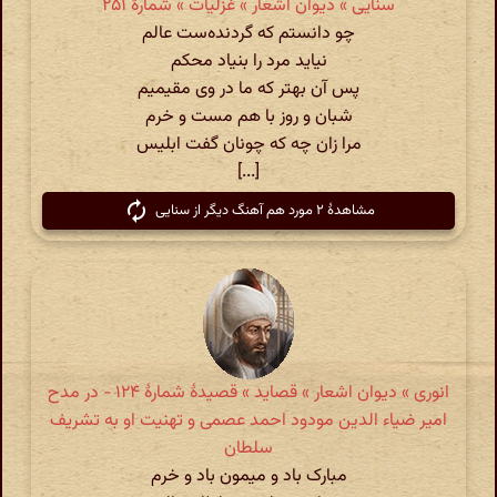
سنایی » دیوان اشعار » غزلیات » شمارهٔ ۲۵۱
چو دانستم که گردنده‌ست عالم
نیاید مرد را بنیاد محکم
پس آن بهتر که ما در وی مقیمیم
شبان و روز با هم مست و خرم
مرا زان چه که چونان گفت ابلیس
[...]
مشاهدهٔ ۲ مورد هم آهنگ دیگر از سنایی
انوری » دیوان اشعار » قصاید » قصیدهٔ شمارهٔ ۱۲۴ - در مدح
امیر ضیاء الدین مودود احمد عصمی و تهنیت او به تشریف
سلطان
مبارک باد و میمون باد و خرم