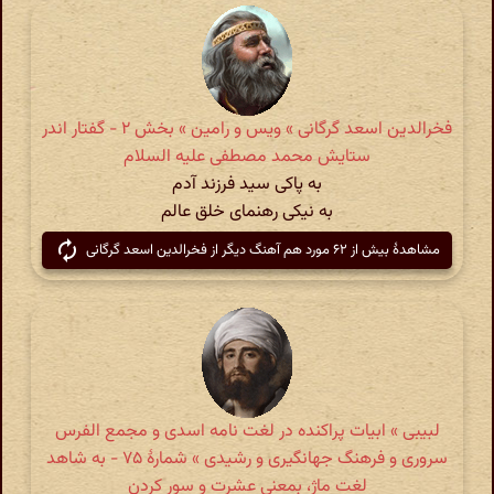
فخرالدین اسعد گرگانی » ویس و رامین » بخش ۲ - گفتار اندر
ستایش محمد مصطفى علیه السلام
به پاکی سید فرزند آدم
به نیکی رهنمای خلق عالم
مشاهدهٔ بیش از ۶۲ مورد هم آهنگ دیگر از فخرالدین اسعد گرگانی
لبیبی » ابیات پراکنده در لغت نامه اسدی و مجمع الفرس
سروری و فرهنگ جهانگیری و رشیدی » شمارهٔ ۷۵ - به شاهد
لغت ماژ، بمعنی عشرت و سور کردن