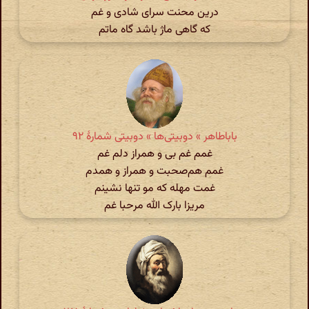
درین محنت سرای شادی و غم
که گاهی ماژ باشد گاه ماتم
باباطاهر » دوبیتی‌ها » دوبیتی شمارهٔ ۹۲
غمم غم بی و همراز دلم غم
غمم هم‌صحبت و همراز و همدم
غمت مهله که مو تنها نشینم
مریزا بارک الله مرحبا غم