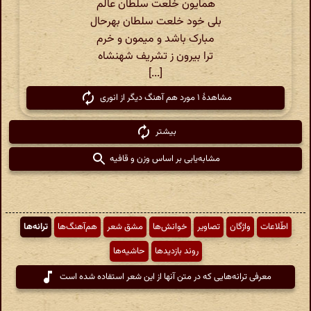
همایون خلعت سلطان عالم
بلی خود خلعت سلطان بهرحال
مبارک باشد و میمون و خرم
ترا بیرون ز تشریف شهنشاه
[...]
مشاهدهٔ ۱ مورد هم آهنگ دیگر از انوری
بیشتر
مشابه‌یابی بر اساس وزن و قافیه
اطّلاعات
واژگان
تصاویر
خوانش‌ها
مشق شعر
هم‌آهنگ‌ها
ترانه‌ها
روند بازدیدها
حاشیه‌ها
معرفی ترانه‌هایی که در متن آنها از این شعر استفاده شده است