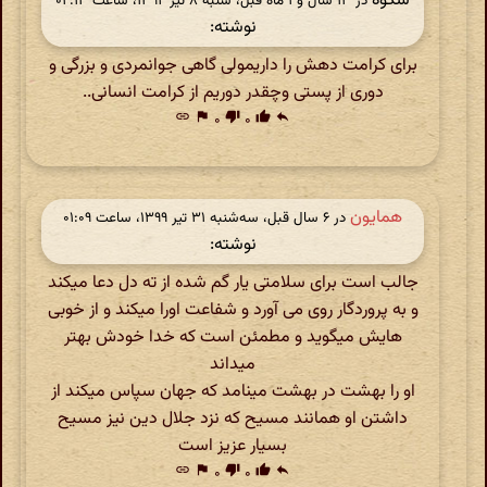
شکوه
در ‫۱۳ سال و ۱ ماه قبل، شنبه ۸ تیر ۱۳۹۲، ساعت ۰۲:۱۳
نوشته:
برای کرامت دهش را داریمولی گاهی جوانمردی و بزرگی و
دوری از پستی وچقدر دوریم از کرامت انسانی..
link
flag
۰
thumb_down
۰
thumb_up
reply
همایون
در ‫۶ سال قبل، سه‌شنبه ۳۱ تیر ۱۳۹۹، ساعت ۰۱:۰۹
نوشته:
جالب است برای سلامتی یار گم شده از ته دل دعا میکند
و به پروردگار روی می آورد و شفاعت اورا میکند و از خوبی
هایش میگوید و مطمئن است که خدا خودش بهتر
میداند
او را بهشت در بهشت مینامد که جهان سپاس میکند از
داشتن او همانند مسیح که نزد جلال دین نیز مسیح
بسیار عزیز است
link
flag
۰
thumb_down
۰
thumb_up
reply