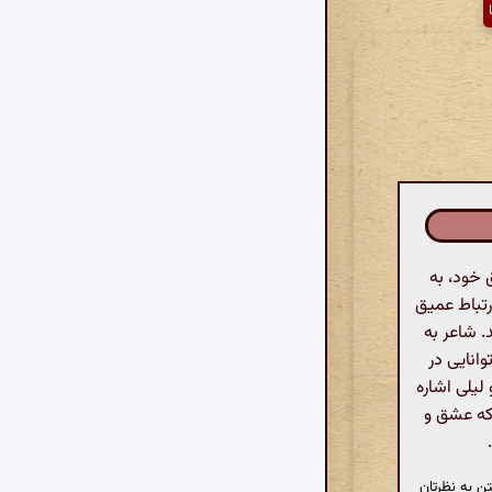
خود، به
رتباط عمیق
 شاعر به
انایی در
یلی اشاره
 که عشق و
ن به نظرتان