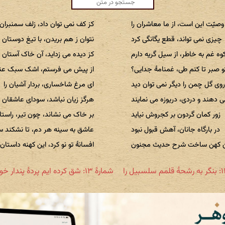
وصیّت این است، از ما معاشران را
کز کف نمی توان داد، زلف سمنبران 
چیزی نمی تواند، قطع یگانگی کرد
نتوان ز هم بریدن، با تیغ دوستان ر
ه غم به خاطر، از سیل گریه دارم
کز دیده می زداید، آن خاک آستان ر
و صبر تا کنم طی، غمنامهٔ جدایی؟
از پیش می فرستم، اشک سبک عنا
وی گل چمن را دیگر نمی توان دید
ای مرغ شاخساری، بردار آشیان را
 دهند و دردی، دریوزه می نمایند
هرگز زیان نباشد، سودای عاشقان ر
زور کمان گردون بر کجروش نیاید
بر خاک می نشاند، چون تیر، راستان
در بارگاه جانان، آهش قبول نبود
عاشق به سینه هر دم، تا نشکند سن
ن کهن ساخت شرح حدیث مجنون
افسانهٔ تو نو کرد، این کهنه داستان 
شمارهٔ ۱۳: شق کرده ایم پردهٔ پندار خویش را