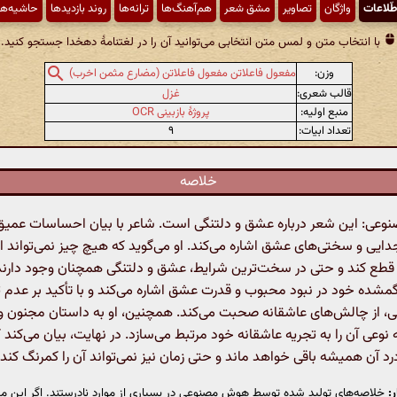
طّلاعات
واژگان
تصاویر
مشق شعر
هم‌آهنگ‌ها
ترانه‌ها
روند بازدیدها
حاشیه‌ها
با انتخاب متن و لمس متن انتخابی می‌توانید آن را در لغتنامهٔ دهخدا جستجو کنید.
وزن:
مفعول فاعلاتن مفعول فاعلاتن (مضارع مثمن اخرب)
قالب شعری:
غزل
منبع اولیه:
پروژهٔ بازبینی OCR
تعداد ابیات:
۹
خلاصه
عی: این شعر درباره عشق و دلتنگی است. شاعر با بیان احساسات عمیق 
دایی و سختی‌های عشق اشاره می‌کند. او می‌گوید که هیچ چیز نمی‌تواند ا
 قطع کند و حتی در سخت‌ترین شرایط، عشق و دلتنگی همچنان وجود دارند.
ده خود در نبود محبوب و قدرت عشق اشاره می‌کند و با تأکید بر عدم تو
، از چالش‌های عاشقانه صحبت می‌کند. همچنین، او به داستان مجنون و ل
ه نوعی آن را به تجریه عاشقانه خود مرتبط می‌سازد. در نهایت، بیان می‌کند
رد آن همیشه باقی خواهد ماند و حتی زمان نیز نمی‌تواند آن را کمرنگ کند.
:
خلاصه‌های تولید شده توسط هوش مصنوعی در بسیاری از موارد نادرستند. اگر این مت