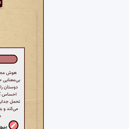
ا
هوش مصنو
بی‌معنایی ج
دوستان را
احساس گمش
تحمل جدایی
می‌کند و ب
د
اخطار