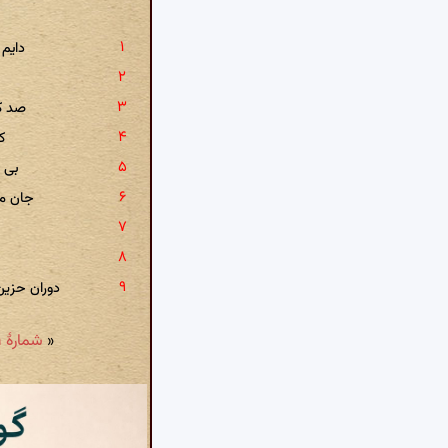
دایم 
صد کو
ک
بی ر
جان می
دوران حزی
«
شمارهٔ ۱۱: بنگر به رشحهٔ قلمم سلسبیل را