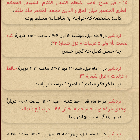
۱۵ - فی مدح الامیر الاعظم الاعدل الاکرم الشهریار المعظم
الغازی المنصور مبارز الحق و الدین محمد المظفر خلد ملکه
:
کاملا مشخصه که خواجه به شاهنامه مسلط بوده
نردشیر
دربارهٔ
شاه
در ‫۹ ماه قبل، دوشنبه ۱۲ آبان ۱۴۰۴، ساعت ۱۰:۵۳
نعمت‌الله ولی » غزلیات » غزل شمارهٔ ۲۲
:
چه حسن کچل چه کچل حسن
نردشیر
دربارهٔ
حافظ
در ‫۱۰ ماه قبل، شنبه ۱۹ مهر ۱۴۰۴، ساعت ۱۱:۳۱
» غزلیات » غزل شمارهٔ ۳۱
:
بیت اخر فکر میکنم " بنامیزد " درست تر باشد.
نردشیر
دربارهٔ
در ‫۱۰ ماه قبل، چهارشنبه ۹ مهر ۱۴۰۴، ساعت ۰۰:۰۸
اوحدی مراغه‌ای » جام جم » بخش ۴۴ - در تناکح و توالد
:
درس زندگی ست. چقدر زیبا
نردشیر
در ‫۱۱ ماه قبل، چهارشنبه ۱۹ شهریور ۱۴۰۴، ساعت ۰۱:۴۵