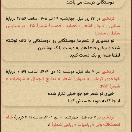
دوستگانی درست می باشد
نردشیر
دربارهٔ
در ‫۲۳ روز قبل، چهارشنبه ۲۴ تیر ۱۴۰۵، ساعت ۱۷:۵۶
سنایی » دیوان اشعار » قصاید » قصیدهٔ شمارهٔ ۲۵ - در ستایش
سلطان سنجر
:
تو بسیاری از شعرها دوستگانی رو دوستکانی با کاف نوشته
شده و برخی جاها هم به درست با گ نوشتین.
لطفا همه رو یک دست کنید
نردشیر
دربارهٔ
در ‫۷ ماه قبل، دوشنبه ۱۵ دی ۱۴۰۴، ساعت ۰۱:۴۹
خواجوی کرمانی » دیوان اشعار » بدایع الجمال » شوقیات »
شمارهٔ ۲۵۶
:
خیری تو شعر خواجو خیلی تکرار شده
اینجا گفته موبد هستش گویا
نردشیر
دربارهٔ
شاه
در ‫۷ ماه قبل، چهارشنبه ۱۰ دی ۱۴۰۴، ساعت ۱۱:۲۱
نعمت‌الله ولی » رباعیات » رباعی شمارهٔ ۱
: