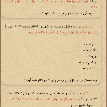
دربارهٔ
اوحدی مراغه‌ای » دیوان اشعار » غزلیات » غزل شمارهٔ
:
۳۸۶
پرینگی در بیت دوم چه معنی دارد؟
نردشیر
دربارهٔ
در ‫۱۱ ماه قبل، دوشنبه ۱۷ شهریور ۱۴۰۴، ساعت ۱۴:۲۷
شهریار » گزیدهٔ غزلیات » غزل شمارهٔ ۲۸ - فریده
:
دل تپیده
رنگ پریده
ورپریده
چشم دریده
زلف بریده
چه صفتهایی رو از زبان پارسی تو شعر کنار هم آورده
نردشیر
در ‫۱ سال و ۵ ماه قبل، سه‌شنبه ۳۰ بهمن ۱۴۰۳، ساعت
دربارهٔ
مجد همگر » دیوان اشعار » قطعات » شمارهٔ ۱۰۸
:
۱۷:۴۳
چهار شهر عراق