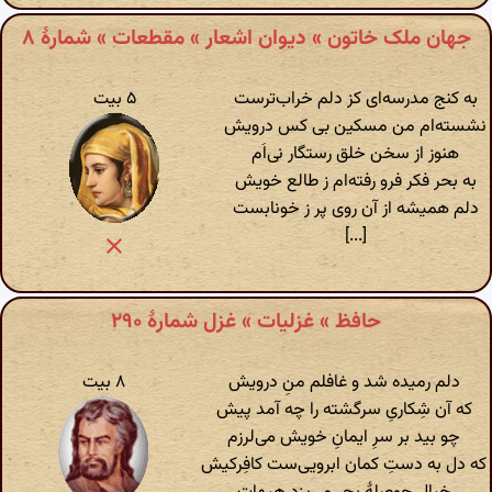
جهان ملک خاتون » دیوان اشعار » مقطعات » شمارهٔ ۸
به کنج مدرسه‌ای کز دلم خراب‌ترست
۵ بیت
نشسته‌ام من مسکین بی کس درویش
هنوز از سخن خلق رستگار نی‌اَم
به بحر فکر فرو رفته‌ام ز طالع خویش
دلم همیشه از آن روی پر ز خونابست
[...]
حافظ » غزلیات » غزل شمارهٔ ۲۹۰
دلم رمیده شد و غافلم منِ درویش
۸ بیت
که آن شِکاریِ سرگشته را چه آمد پیش
چو بید بر سرِ ایمانِ خویش می‌لرزم
که دل به دستِ کمان ابرویی‌ست کافِرکیش