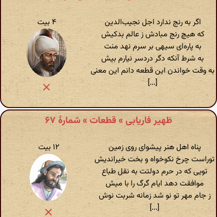
اگر به رنج ندارد اجل نجیب‌الدین
۴ بیت
که هیچ رنج مبادش ز عالم بدکیش
به پاره‌ای سیهی بر سرم نهد منت
به شرط آنکه دگر دردسر نیارم بیش
به وقت خواندن این قطعه دانم این معنی
[...]
ظهیر فاریابی » قطعات » شمارهٔ ۶۷
پناه اهل هنر پیشوای روی زمین
۱۲ بیت
توراست چرخ نکوخواه و بخت خیراندیش
تویی که در حرم دولتت به نقل طباع
موافقت دهد ایام گرگ را با میش
ز جام مهر تو نو شد زمانه شربت نوش
[...]