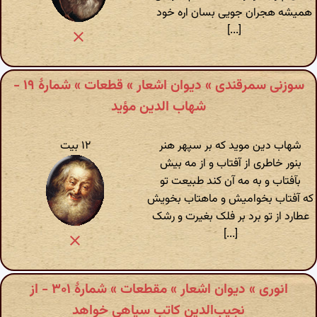
همیشه هجران جویی بسان اره خود
[...]
سوزنی سمرقندی » دیوان اشعار » قطعات » شمارهٔ ۱۹ -
شهاب الدین مؤید
شهاب دین موید که بر سپهر هنر
۱۲ بیت
بنور خاطری از آفتاب و از مه بیش
بآفتاب و به مه آن کند طبیعت تو
که آفتاب بخوامیش و ماهتاب بخویش
عطارد از تو برد بر فلک بغیرت و رشک
[...]
انوری » دیوان اشعار » مقطعات » شمارهٔ ۳۰۱ - از
نجیب‌الدین کاتب سیاهی خواهد