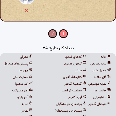
۲
۱
تعداد کل نتایج: ۳۵
خانه
کدهای گنجور
معرفی
بیت تصادفی
گنجور رومیزی
پرسش‌های متداول
جدول شعر
ساغر
چهره‌ها
فال حافظ
کتابخانهٔ گنجور
حمایت مالی
نمایهٔ موسیقی
گنجینهٔ گنجور
آمار محتوا
حاشیه‌ها
محاسبه‌گر ابجد
آمار مشارکت
مشابه‌یابی
آوای گنجور
آمار بازدید
تازه‌های گنجور
پیشخان خوانشگران
منابع
پیشخان یا پیشخوان؟
تماس