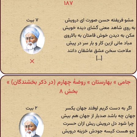
۱۸۷
مشو فریفته حسن صورت ای درویش
۷ بیت
به روی شاهد معنی گشای دیده خویش
مکن به دیدن خوش قامتان به بالاروی
مباد مانی ازین کار و بار سر در پیش
ملاحت سخن عشق عاشقان دانند
[...]
جامی » بهارستان » روضهٔ چهارم (در ذکر بخشندگان) »
بخش ۸
اگر به دست کریم اوفتد جهان یکسر
۲ بیت
جهان چه باشد صدبار از جهان هم بیش
چرا شود دل درویش ریش ازان حسرت
چو هست کیسه جودش خزینه درویش