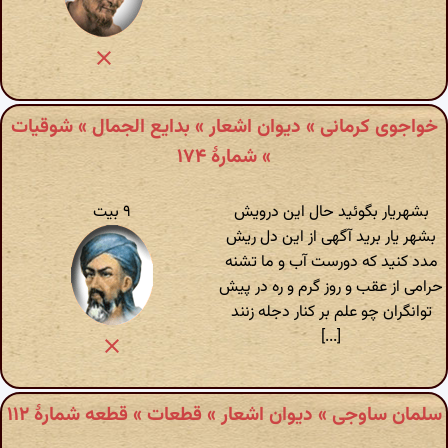
خواجوی کرمانی » دیوان اشعار » بدایع الجمال » شوقیات
» شمارهٔ ۱۷۴
بشهریار بگوئید حال این درویش
۹ بیت
بشهر یار برید آگهی از این دل ریش
مدد کنید که دورست آب و ما تشنه
حرامی از عقب و روز گرم و ره در پیش
توانگران چو علم بر کنار دجله زنند
[...]
سلمان ساوجی » دیوان اشعار » قطعات » قطعه شمارهٔ ۱۱۲