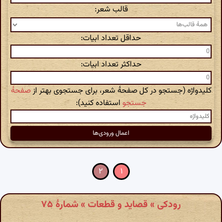
قالب شعر:
حداقل تعداد ابیات:
حداکثر تعداد ابیات:
کلیدواژه (جستجو در کل صفحهٔ شعر، برای جستجوی بهتر از
صفحهٔ
جستجو
استفاده کنید):
۲
۱
رودکی » قصاید و قطعات » شمارهٔ ۷۵