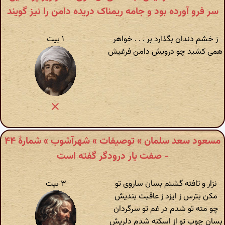
سر فرو آورده بود و جامه ریمناک دریده دامن را نیز گویند
ز خشم دندان بگذارد بر . . . خواهر
۱ بیت
همی کشید چو درویش دامن فرغیش
مسعود سعد سلمان » توصیفات » شهرآشوب » شمارهٔ ۴۴
- صفت یار درودگر گفته است
نزار و تافته گشتم بسان ساروی تو
۳ بیت
مکن بترس ز ایزد ز عاقبت بندیش
چو مته تو شدم در غم تو سرگردان
بسان چوب تو از اسکنه شدم دلریش