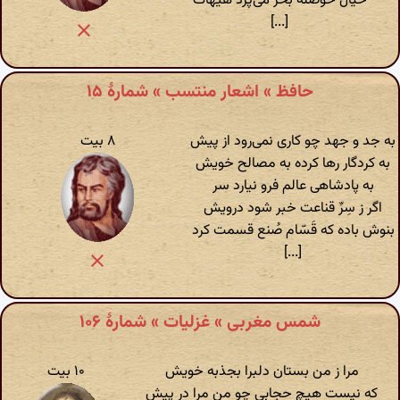
خیال حوصلهٔ بحر می‌پزد هیهات
[...]
حافظ » اشعار منتسب » شمارهٔ ۱۵
به جد و جهد چو کاری نمی‌رود از پیش
۸ بیت
به کردگار رها کرده به مصالح خویش
به پادشاهی عالم فرو نیارد سر
اگر ز سِرِّ قناعت خبر شود درویش
بنوش باده که قَسّام صُنع قسمت کرد
[...]
شمس مغربی » غزلیات » شمارهٔ ۱۰۶
مرا ز من بستان دلبرا بجذبه خویش
۱۰ بیت
که نیست هیچ حجابی چو من مرا در پیش