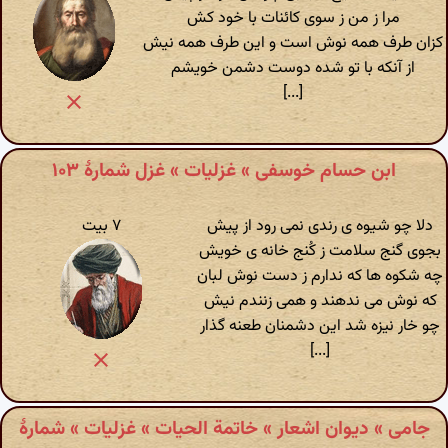
مرا ز من ز سوی کائنات با خود کش
کزان طرف همه نوش است و این طرف همه نیش
از آنکه با تو شده دوست دشمن خویشم
[...]
ابن حسام خوسفی » غزلیات » غزل شمارهٔ ۱۰۳
دلا چو شیوه ی رندی نمی رود از پیش
۷ بیت
بجوی گنج سلامت ز کُنج خانه ی خویش
چه شکوه ها که ندارم ز دست نوش لبان
که نوش می ندهند و همی زنندم نیش
چو خار نیزه شد این دشمنان طعنه گذار
[...]
جامی » دیوان اشعار » خاتمة الحیات » غزلیات » شمارهٔ