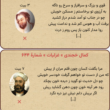
قوی و بزرگ و سرافراز و سرخ رو ناگه
۳ بیت
به آرزوی تو برخاستم ز مسکن خویش
چو در جناب تو آمد شدم دراز کشید
برفت آب و هوس کم شد و ندامت پیش
روا مدار کنون باز پس روم ز درت
[...]
کمال خجندی » غزلیات » شمارهٔ ۶۴۴
مرا بگفت کسان چون قلم مران از پیش
۷ بیت
که من از دست تو خواهم گرفت خودسر خویش
چو دل حدیث تو گوید ز دیده خون بچکد
رود هر آینه خون چون دهن گشاید ریش
اگر بریش دلم نیش نیز دره نگرد
[...]