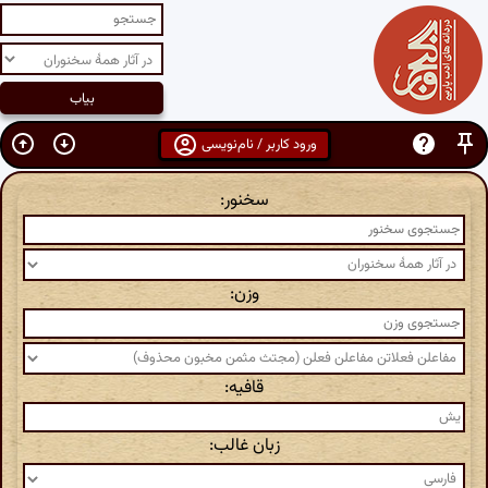
ورود کاربر / نام‌نویسی
سخنور:
وزن:
قافیه:
زبان غالب: