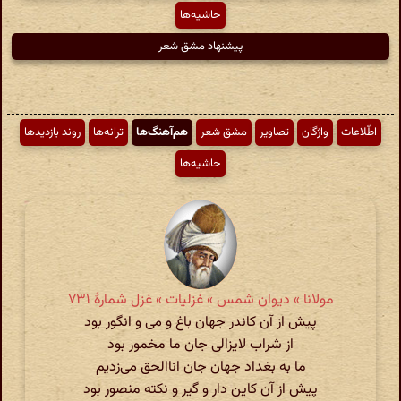
حاشیه‌ها
پیشنهاد مشق شعر
اطّلاعات
واژگان
تصاویر
مشق شعر
هم‌آهنگ‌ها
ترانه‌ها
روند بازدیدها
حاشیه‌ها
مولانا » دیوان شمس » غزلیات » غزل شمارهٔ ۷۳۱
پیش از آن کاندر جهان باغ و می و انگور بود
از شراب لایزالی جان ما مخمور بود
ما به بغداد جهان جان اناالحق می‌زدیم
پیش از آن کاین دار و گیر و نکته منصور بود