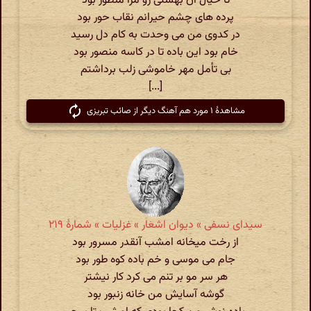
تا خیال آن بهشتی رو مرا منظور بود
پرده های چشم حیرانم نقاب حور بود
در کدوی من می وحدت به کام دل رسید
خام بود این باده تا در کاسه منصور بود
بی تأمل مهر خاموشی زلب برداشتم
[...]
مشاهدهٔ ۱ مورد هم آهنگ دیگر از صائب تبریزی
سیدای نسفی » دیوان اشعار » غزلیات » شمارهٔ ۲۱۹
از رخت میخانه امشب آنقدر مسرور بود
جام می موسی و خم باده کوه طور بود
هر سر مو بر تنم می کرد کار نیشتر
گوشه آسایش من خانه زنبور بود