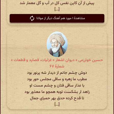
پیش از آن کاین نفس کل در آب و گل معمار شد
[...]
مشاهدهٔ ۱ مورد هم آهنگ دیگر از مولانا
حسین خوارزمی » دیوان اشعار » غزلیات، قصاید و قطعات »
شمارهٔ ۶۷
دوش چشم جانم از دیدار شه پرنور بود
مطرب ما زهره و ساقی مجلس حور بود
با عذار ساقی فتان و چشم مست او
زاهد ار بشکست توبه همچو ما معذور بود
تا قدح کرده حدق بهر حمیای جمال
[...]