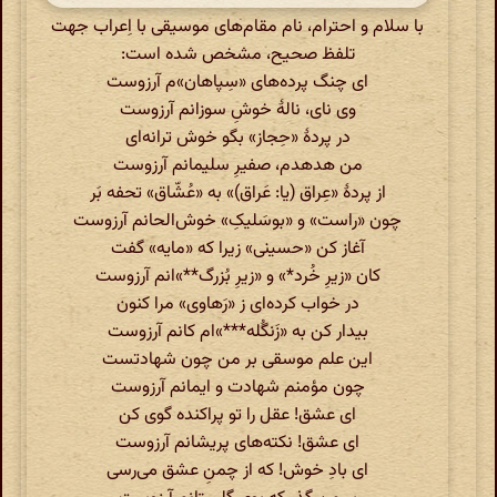
با سلام و احترام، نام مقام‌های موسیقی با اِعراب جهت
تلفظ صحیح، مشخص شده است:
ای چنگ پرده‌های «سِپاهان»م آرزوست
وی نای، نالۀ خوشِ سوزانم آرزوست
در پردۀ «حِجاز» بگو خوش ترانه‌ای
من هدهدم، صفیرِ سلیمانم آرزوست
از پردۀ «عِراق (یا: عَراق)» به «عُشّاق» تحفه بَر
چون «راست» و «بوسَلیکِ» خوش‌الحانم آرزوست
آغاز کن «حسینی» زیرا که «مایه» گفت
کان «زیرِ خُرد*» و «زیرِ بُزرگ**»انم آرزوست
در خواب کرده‌ای ز «رَهاوی» مرا کنون
بیدار کن به «زَنگُله‌***»ام کانم آرزوست
این علم موسقی بر من چون شهادتست
چون مؤمنم شهادت و ایمانم آرزوست
ای عشق! عقل را تو پراکنده گوی کن
ای عشق! نکته‌های پریشانم آرزوست
ای بادِ خوش! که از چمنِ عشق می‌رسی