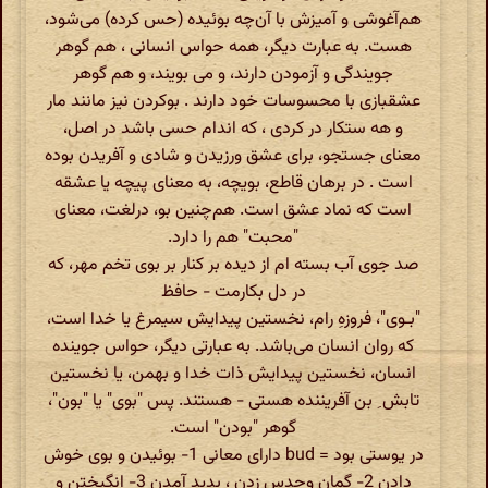
هم‌آغوشی و آمیزش با آن‌چه بوئیده (حس کرده) می‌شود،
هست. به عبارت دیگر، همه حواس انسانی ، هم گوهر
جویندگی و آزمودن دارند، و می بویند، و هم گوهر
عشقبازی با محسوسات خود دارند . بوکردن نیز مانند مار
و هه ستکار در کردی ، که اندام حسی باشد در اصل،
معنای جستجو، برای عشق ورزیدن و شادی و آفریدن بوده
است . در برهان قاطع، بویچه، به معنای پیچه یا عشقه
است که نماد عشق است. هم‌چنین بو، درلغت، معنای
"محبت" هم را دارد.
صد جوی آب بسته ام از دیده بر کنار بر بوی تخم مهر، که
در دل بکارمت - حافظ
"بـوی"، فروزهِ رام، نخستین پیدایش سیمرغ یا خدا است،
که روان انسان می‌باشد. به عبارتی دیگر، حواس جوینده
انسان، نخستین پیدایش ذات خدا و بهمن، یا نخستین
تابش ِ بن آفریننده هستی - هستند. پس "بوی" یا "بون"،
گوهر "بودن" است.
در یوستی بود = bud دارای معانی 1- بوئیدن و بوی خوش
دادن 2- گمان وحدس زدن ، بدید آمدن 3- انگیختن و