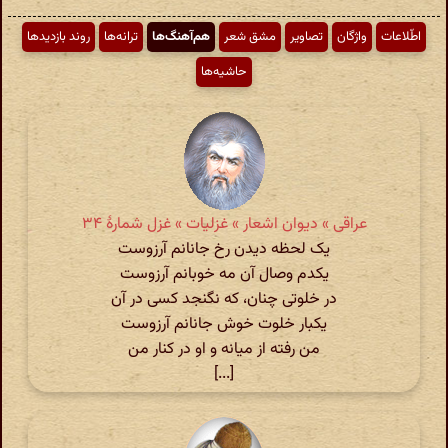
اطّلاعات
واژگان
تصاویر
مشق شعر
هم‌آهنگ‌ها
ترانه‌ها
روند بازدیدها
حاشیه‌ها
عراقی » دیوان اشعار » غزلیات » غزل شمارهٔ ۳۴
یک لحظه دیدن رخ جانانم آرزوست
یکدم وصال آن مه خوبانم آرزوست
در خلوتی چنان، که نگنجد کسی در آن
یکبار خلوت خوش جانانم آرزوست
من رفته از میانه و او در کنار من
[...]