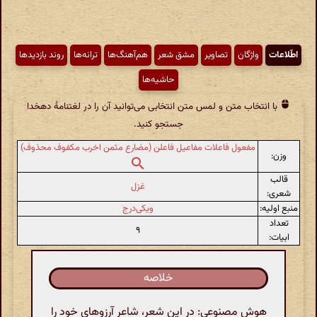
اطّلاعات
واژگان
تصاویر
مشق شعر
هم‌آهنگ‌ها
ترانه‌ها
روند بازدیدها
حاشیه‌ها
با انتخاب متن و لمس متن انتخابی می‌توانید آن را در لغتنامهٔ دهخدا
جستجو کنید.
مفعول فاعلات مفاعیل فاعلن (مضارع مثمن اخرب مکفوف محذوف)
وزن:
قالب
غزل
شعری:
منبع اولیه:
ویکی‌درج
تعداد
۹
ابیات:
خلاصه
هوش مصنوعی: در این شعر، شاعر آرزوهای خود را