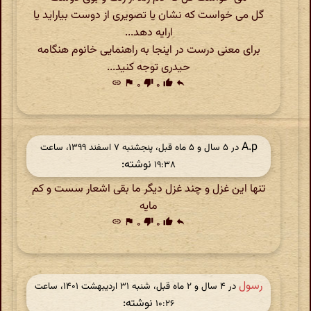
گل می خواست که نشان یا تصویری از دوست بیاراید یا
ارایه دهد...
برای معنی درست در اینجا به راهنمایی خانوم هنگامه
حیدری توجه کنید...
link
flag
۰
thumb_down
۰
thumb_up
reply
A.p
در ‫۵ سال و ۵ ماه قبل، پنجشنبه ۷ اسفند ۱۳۹۹، ساعت
نوشته:
۱۹:۳۸
تنها این غزل و چند غزل دیگر ما بقی اشعار سست و کم
مایه
link
flag
۰
thumb_down
۰
thumb_up
reply
رسول
در ‫۴ سال و ۲ ماه قبل، شنبه ۳۱ اردیبهشت ۱۴۰۱، ساعت
نوشته:
۱۰:۲۶