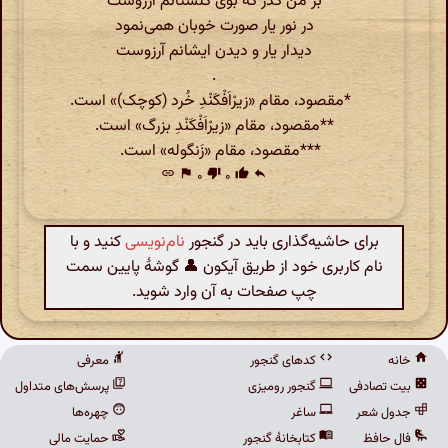
بر من گذر که بوی گلستانم آرزوست
در نور یار صورت خوبان همی‌نمود
دیدار یار و دیدن ایشانم آرزوست
.
*مقصود، مقام «زیرْاَفْکَنْدِ خُرد (کوچک)» است.
**مقصود، مقام «زیرْاَفْکَنْدِ بزرگ» است.
***مقصود، مقام «زَنگوله» است.
link
flag
۰
thumb_down
۰
thumb_up
reply
برای حاشیه‌گذاری باید در گنجور
نام‌نویسی
کنید و با
نام کاربری خود از طریق آیکون 👤 گوشهٔ پایین سمت
چپ صفحات به آن وارد شوید.
خانه
کدهای گنجور
معرفی
بیت تصادفی
گنجور رومیزی
پرسش‌های متداول
جدول شعر
ساغر
چهره‌ها
فال حافظ
کتابخانهٔ گنجور
حمایت مالی