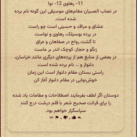
11- رهاوی 12- نوا
در نصاب الصبیان مقام‌های موسیقی این گونه نام برده
شده است.
عشاق و مراقد و حسینی است چو راست
در پرده بوسیلک، رهاوی و نواست
تا گشت رواج در صفاهان و عراق
زنگو و حجاز، کوچک اندر بر ماست
در بعضی از منابع هم از پرده‌های دیگری مانند خراسان،
دلنواز و ... نام برده شده است.
راستی بستان مقام دلنواز است این زمان
خوش‌نوایی در مقام دلنواز آغاز کن
دوستان اگر لطف بفرمایند اصطلاحات و مقامات یاد شده
را برای قرائت صحیح شعر با قلم درشت درج کنند
سپاسگزار خواهم بود.
link
flag
۰
thumb_down
۰
thumb_up
reply