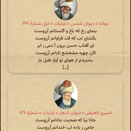
مولانا » دیوان شمس » غزلیات » غزل شمارهٔ ۴۴۱
بنمای رخ که باغ و گلستانم آرزوست
بگشای لب که قند فراوانم آرزوست
ای آفتاب حسن برون آ دمی ز ابر
کآن چهره مشعشع تابانم آرزوست
بشنیدم از هوای تو آواز طبل باز
[...]
اسیری لاهیجی » دیوان اشعار » غزلیات » شمارهٔ ۱۳۶
جانا بیا که صحبت جانانم آرزوست
جامی ز باده لب خندانم آرزوست