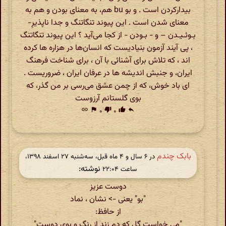
بیدارکردن است . و بو bu هم، به معنای بودن و هم به
معنای شدن است . این پیوند تنگاتنگ و جدا ناپذیرِ-
بـوئـیـدن – و - بـودن - از کجا می‌آید ؟ این پیوند تنگاتنگ
، پی آیند آزمون بنیادیست که انسان‌ها در هزاره ها کرده
اند ، که تلاش برای آشنائی با آن ، برای شناخت فرهنگ
ایران، و جنبش اندیشه ها در عرفان ایران ، ضروریست .
ای باد خوش، که از چمن عشق می‌رسی بر من گذر، که
بوی گلستانم آرزوست
link
flag
۰
thumb_down
۰
thumb_up
reply
بابک چندم
در ‫۶ سال و ۴ ماه قبل، سه‌شنبه ۲۷ اسفند ۱۳۹۸،
نوشته:
ساعت ۲۲:۰۴
دوست عزیز
"بو" یعنی -> نشان ، نماد
از حافظ:
"می خواست گل که دم زند از رنگ و بوی دوست"