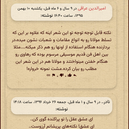
امیرالدین عراقی
در ‫۹ سال و ۶ ماه قبل، یکشنبه ۱۰ بهمن
نوشته:
۱۳۹۵، ساعت ۱۶:۴۰
.
نکته قابل توجه توجه تو این شعر اینه که علاوه بر این که
تسلط مولانا رو به انواع مقامات و شعبات نشون میده،در
بردارنده هنگام استفاده از اونها رو هم ذکر میکنه....مثلا
بین اهل فن قدیم موسیقی مرسوم بوده که رهاوی رو
هنگام خفتن مینواختند و مولانا هم در این شعر این
مطلب رو بیان کرده.مشت نمونه خرواره!
link
flag
۰
thumb_down
۰
thumb_up
reply
نادر..
در ‫۹ سال و ۱ ماه قبل، جمعه ۲۶ خرداد ۱۳۹۶، ساعت ۱۴:۱۸
نوشته:
ای عشق عقل را تو پراکنده گوی کن..
ای عشق! نکته‌های پریشانم آرزوست..