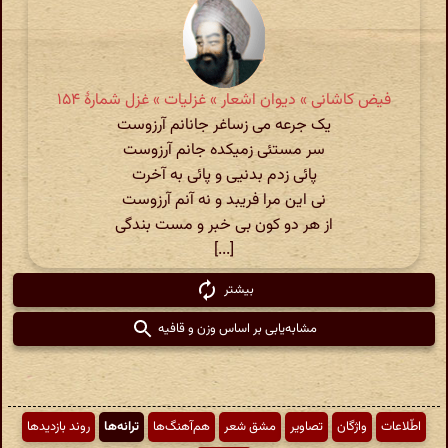
فیض کاشانی » دیوان اشعار » غزلیات » غزل شمارهٔ ۱۵۴
یک جرعه می زساغر جانانم آرزوست
سر مستئی زمیکده جانم آرزوست
پائی زدم بدنیی و پائی به آخرت
نی این مرا فریبد و نه آنم آرزوست
از هر دو کون بی خبر و مست بندگی
[...]
بیشتر
مشابه‌یابی بر اساس وزن و قافیه
اطّلاعات
واژگان
تصاویر
مشق شعر
هم‌آهنگ‌ها
ترانه‌ها
روند بازدیدها