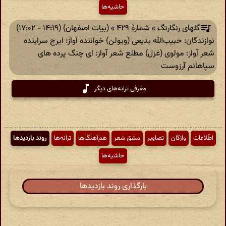
حاشیه‌ها
گلهای رنگارنگ » شمارهٔ ۴۲۹ » (بیات اصفهان) (۱۴:۱۹ - ۱۷:۰۲)
نوازندگان: حبیب‌الله بدیعی (‎ویولن) خواننده آواز: ‏ایرج سراینده
شعر آواز: مولوی (غزل) مطلع شعر آواز: ای چنگ پرده های
سپاهانم آرزوست
معرفی ترانه‌های دیگر
اطّلاعات
واژگان
تصاویر
مشق شعر
هم‌آهنگ‌ها
ترانه‌ها
روند بازدیدها
حاشیه‌ها
بارگذاری روند بازدیدها