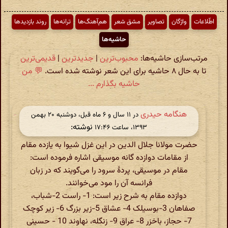
اطّلاعات
واژگان
تصاویر
مشق شعر
هم‌آهنگ‌ها
ترانه‌ها
روند بازدیدها
حاشیه‌ها
مرتب‌سازی حاشیه‌ها:
محبوب‌ترین
|
جدیدترین
|
قدیمی‌ترین
تا به حال ۸ حاشیه برای این شعر نوشته شده است.
💬 من
حاشیه بگذارم ...
هنگامه حیدری
در ‫۱۱ سال و ۶ ماه قبل، دوشنبه ۲۰ بهمن
نوشته:
۱۳۹۳، ساعت ۱۷:۴۶
حضرت مولانا جلال الدین در این غزل شیوا به یازده مقام
از مقامات دوازده گانه موسیقی اشاره فرموده است:
مقام در موسیقی، پردهٔ سرود را می‌گویند که در زبان
فرانسه آن را مود می‌خوانند.
دوازده مقام به شرح زیر است: 1- راست 2-شباب،
صفاهان 3-بوسیلک 4- عشاق 5-زیر بزرگ 6- زیر کوچک
7- حجاز، باخزر 8- عراق 9- زنگله، نهاوند 10 - حسینی