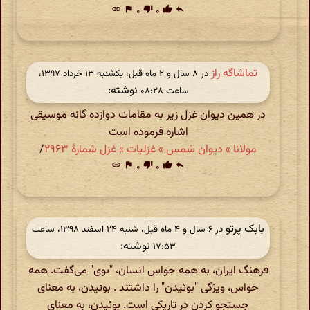
link
flag
۰
thumb_down
۰
thumb_up
reply
تماشاگه راز
در ‫۸ سال و ۲ ماه قبل، یکشنبه ۱۳ خرداد ۱۳۹۷،
نوشته:
ساعت ۰۸:۲۸
در همین دیوان غزل زیر به مقامات دوازده گانه موسیقی
اشاره فرموده است
مولانا » دیوان شمس » غزلیات » غزل شمارهٔ ۲۹۶۳
/
link
flag
۰
thumb_down
۰
thumb_up
reply
بابک پرتو
در ‫۶ سال و ۴ ماه قبل، شنبه ۲۴ اسفند ۱۳۹۸، ساعت
نوشته:
۱۷:۵۳
فرهنگ ایران، به همه حواس انسان، "بوی" می‌گفت. همه
حواس، ویژگی "بوئیدن" را داشتند . بوئیدن، به معنای
جستجو کردن در تاریکی است. بوئیدن، به معنای