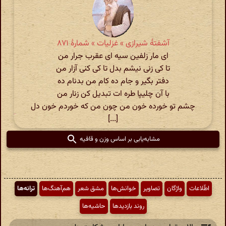
آشفتهٔ شیرازی » غزلیات » شمارهٔ ۸۷۱
ای مار زلفین سیه ای عقرب جرار من
تا کی زنی نیشم بدل تا کی کنی آزار من
دفتر بگیر و جام ده کام من بدنام ده
با آن چلیپا طره ات تبدیل کن زنار من
چشم تو خورده خون من چون من که خوردم خون دل
[...]
مشابه‌یابی بر اساس وزن و قافیه
اطّلاعات
واژگان
تصاویر
خوانش‌ها
مشق شعر
هم‌آهنگ‌ها
ترانه‌ها
روند بازدیدها
حاشیه‌ها