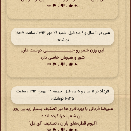
link
flag
۰
thumb_down
۰
thumb_up
reply
علی
در ‫۱۱ سال و ۹ ماه قبل، شنبه ۲۶ مهر ۱۳۹۳، ساعت ۱۸:۰۷
نوشته:
این وزن شعر رو خیـــــــــــــــــــلی دوست دارم
شور و هیجان خاصی داره
link
flag
۰
thumb_down
۰
thumb_up
reply
فرداد
در ‫۱۱ سال و ۵ ماه قبل، جمعه ۲۴ بهمن ۱۳۹۳، ساعت
نوشته:
۱۰:۳۵
علیرضا قربانی با پورناظری‌ها نیز تصنیف بسیار زیبایی روی
این شعر اجرا کرده اند :
آلبوم قطره‌های باران ، تصنیف "ای دل"
link
flag
۰
thumb_down
۰
thumb_up
reply