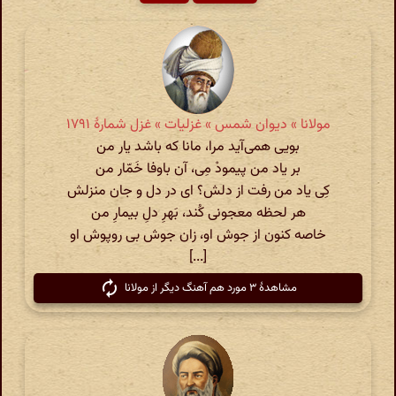
مولانا » دیوان شمس » غزلیات » غزل شمارهٔ ۱۷۹۱
بویی همی‌آید مرا، مانا که باشد یار من
بر یاد من پیمودْ مِی، آن باوفا خَمّار من
کِی یاد من رفت از دلش؟ ای در دل و جان منزلش
هر لحظه معجونی کُند، بَهرِ دلِ بیمارِ من
خاصه کنون از جوش او، زان جوش بی روپوش او
[...]
مشاهدهٔ ۳ مورد هم آهنگ دیگر از مولانا