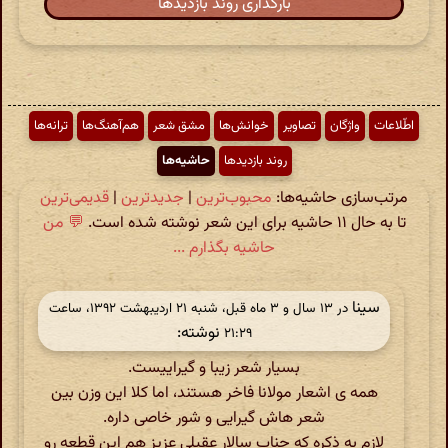
بارگذاری روند بازدیدها
اطّلاعات
واژگان
تصاویر
خوانش‌ها
مشق شعر
هم‌آهنگ‌ها
ترانه‌ها
روند بازدیدها
حاشیه‌ها
مرتب‌سازی حاشیه‌ها:
محبوب‌ترین
|
جدیدترین
|
قدیمی‌ترین
تا به حال ۱۱ حاشیه برای این شعر نوشته شده است.
💬 من
حاشیه بگذارم ...
سینا
در ‫۱۳ سال و ۳ ماه قبل، شنبه ۲۱ اردیبهشت ۱۳۹۲، ساعت
نوشته:
۲۱:۲۹
بسیار شعر زیبا و گیراییست.
همه ی اشعار مولانا فاخر هستند، اما کلا این وزن بین
شعر هاش گیرایی و شور خاصی داره.
لازم به ذکره که جناب سالار عقیلی عزیز هم این قطعه رو