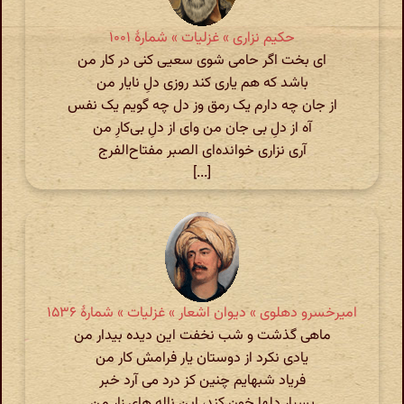
حکیم نزاری » غزلیات » شمارهٔ ۱۰۰۱
ای بخت اگر حامی شوی سعیی کنی در کار من
باشد که هم یاری کند روزی دلِ نایار من
از جان چه دارم یک رمق وز دل چه گویم یک نفس
آه از دلِ بی جان من وای از دلِ بی‌کارِ من
آری نزاری خوانده‌ای الصبر مفتاح‌الفرج
[...]
امیرخسرو دهلوی » دیوان اشعار » غزلیات » شمارهٔ ۱۵۳۶
ماهی گذشت و شب نخفت این دیده بیدار من
یادی نکرد از دوستان یار فرامش کار من
فریاد شبهایم چنین کز درد می آرد خبر
بسیار دلها خون کند، این ناله های زار من