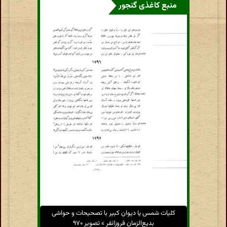
منبع کاغذی گنجور
کلیات شمس یا دیوان کبیر با تصحیحات و حواشی
بدیع‌الزمان فروزانفر » تصویر ۹۷۰