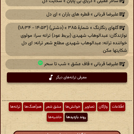
سالار عقیلی » دریای بی پایان » شکایت دل
علیرضا قربانی » قطره های باران » ای دل
گلهای رنگارنگ » شمارهٔ ۳۸۵ » (دشتی) (۱۴:۵۳ - ۱۸:۳۴)
نوازندگان: عبدالوهاب شهیدی (‎بربط عود) ترانه سرا: مولوی
خواننده ترانه: عبدالوهاب شهیدی مطلع شعر ترانه: ای دل
شکایتها مکن
علیرضا قربانی » قاف عشق » شب تا سحر
معرفی ترانه‌های دیگر
اطّلاعات
واژگان
تصاویر
خوانش‌ها
مشق شعر
هم‌آهنگ‌ها
ترانه‌ها
روند بازدیدها
حاشیه‌ها