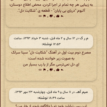
به زیبایی هر چه تمام تر اجرا کردن، محض اطلاع دوستان:
آلبوم "دریای بی پایان" - قطعه ی "شکایت دل".
link
flag
۰
thumb_down
۰
thumb_up
reply
م ر ک
در ‫۱۲ سال و ۲ ماه قبل، شنبه ۳ خرداد ۱۳۹۳، ساعت
نوشته:
۱۲:۵۳
مصرع دوم بیت اول در آهنگ "شکایت دل" سینا سرلک
به صورت زیر خوانده شده است:
ای دل نمی‌ترسی مگر از یا رب بسیار من
link
flag
۰
thumb_down
۰
thumb_up
reply
میم آهـ.
در ‫۱۱ سال و ۹ ماه قبل، چهارشنبه ۲۳ مهر ۱۳۹۳،
نوشته:
ساعت ۱۸:۴۹
این بس نباشد خود تو را «کاگه» شوی از خار من؟