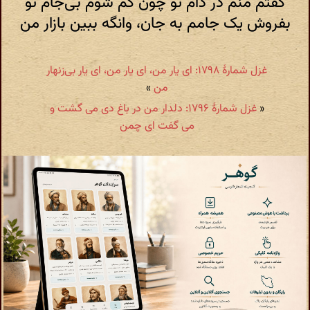
گفتم منم در دام تو چون گم شوم بی‌جام تو
بفروش یک جامم به جان، وانگه ببین بازار من
غزل شمارهٔ ۱۷۹۸: ای یار من، ای یار من، ای یار بی‌زنهار
من
»
«
غزل شمارهٔ ۱۷۹۶: دلدار من در باغ دی می گشت و
می گفت ای چمن