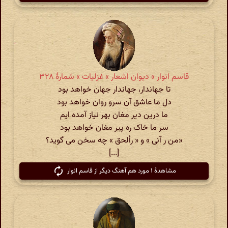
قاسم انوار » دیوان اشعار » غزلیات » شمارهٔ ۳۲۸
تا جهاندار، جهاندار جهان خواهد بود
دل ما عاشق آن سرو روان خواهد بود
ما درین دیر مغان بهر نیاز آمده ایم
سر ما خاک ره پیر مغان خواهد بود
«من ر آنی » و « رألحق » چه سخن می گوید؟
[...]
مشاهدهٔ ۱ مورد هم آهنگ دیگر از قاسم انوار