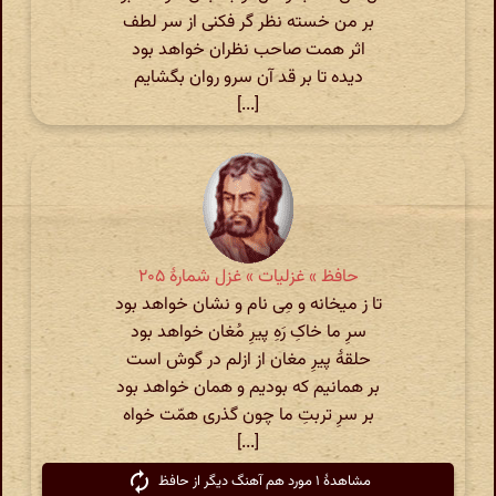
بر من خسته نظر گر فکنی از سر لطف
اثر همت صاحب نظران خواهد بود
دیده تا بر قد آن سرو روان بگشایم
[...]
حافظ » غزلیات » غزل شمارهٔ ۲۰۵
تا ز میخانه و مِی نام و نشان خواهد بود
سرِ ما خاکِ رَهِ پیرِ مُغان خواهد بود
حلقهٔ پیرِ مغان از ازلم در گوش است
بر همانیم که بودیم و همان خواهد بود
بر سرِ تربتِ ما چون گذری همّت خواه
[...]
مشاهدهٔ ۱ مورد هم آهنگ دیگر از حافظ