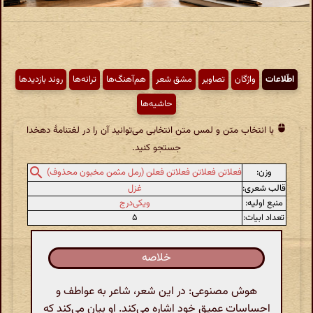
اطّلاعات
واژگان
تصاویر
مشق شعر
هم‌آهنگ‌ها
ترانه‌ها
روند بازدیدها
حاشیه‌ها
با انتخاب متن و لمس متن انتخابی می‌توانید آن را در لغتنامهٔ دهخدا
جستجو کنید.
وزن:
فعلاتن فعلاتن فعلاتن فعلن (رمل مثمن مخبون محذوف)
قالب شعری:
غزل
منبع اولیه:
ویکی‌درج
تعداد ابیات:
۵
خلاصه
هوش مصنوعی: در این شعر، شاعر به عواطف و
احساسات عمیق خود اشاره می‌کند. او بیان می‌کند که