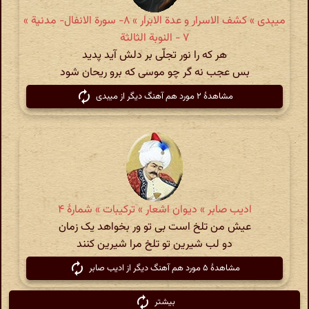
میبدی » کشف الاسرار و عدة الابرار » ۸- سورة الانفال- مدنیة »
۷ - النوبة الثالثة
هر که را نور تجلّی بر دلش آید پدید
بس عجب نه گر چو موسی که برو ریحان شود
مشاهدهٔ ۲ مورد هم آهنگ دیگر از میبدی
ادیب صابر » دیوان اشعار » ترکیبات » شمارهٔ ۴
عیش من تلخ است بی تو ور بخواهد یک زمان
دو لب شیرین تو تلخ مرا شیرین کنند
مشاهدهٔ ۵ مورد هم آهنگ دیگر از ادیب صابر
بیشتر