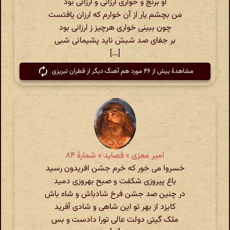
او برنج و خواری ارزانی و ارزانی بود
من بچشم یار از آن خوارم که ارزان یافتست
چون ببینی خواری هرچیز ز ارزانی بود
بر جفای صد شبش ناید پشیمانی شبی
[...]
مشاهدهٔ بیش از ۴۶ مورد هم آهنگ دیگر از قطران تبریزی
امیر معزی » قصاید » شمارهٔ ۸۴
خسروا می خور که خرم جشن افریدون رسید
باغ پیروزی شکفت و صبح بهروزی دمید
در چنین صد جشن فرخ شادباش و شاه باش
کایزد از بهر تو این شاهی و شادی آفرید
ملک‌ گیتی دولت عالی تورا دادست و بس