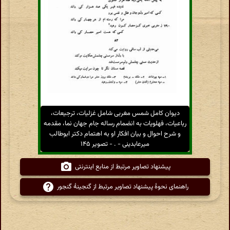
دیوان کامل شمس مغربی شامل غزلیات، ترجیعات،
رباعیات، فهلویات به انضمام رساله جام جهان نما، مقدمه
و شرح احوال و بیان افکار او به اهتمام دکتر ابوطالب
میرعابدینی - . - تصویر ۱۴۵
پیشنهاد تصاویر مرتبط از منابع اینترنتی
راهنمای نحوهٔ پیشنهاد تصاویر مرتبط از گنجینهٔ گنجور