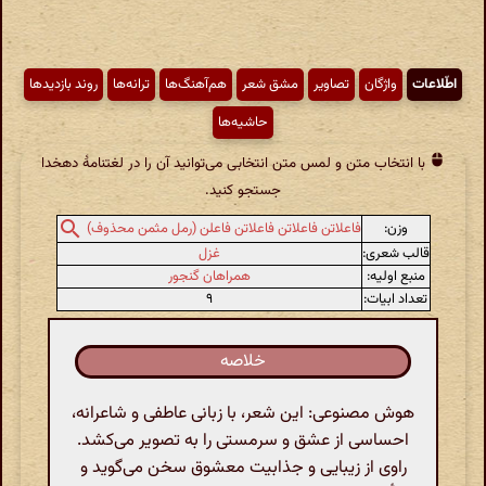
اطّلاعات
واژگان
تصاویر
مشق شعر
هم‌آهنگ‌ها
ترانه‌ها
روند بازدیدها
حاشیه‌ها
با انتخاب متن و لمس متن انتخابی می‌توانید آن را در لغتنامهٔ دهخدا
جستجو کنید.
وزن:
فاعلاتن فاعلاتن فاعلاتن فاعلن (رمل مثمن محذوف)
قالب شعری:
غزل
منبع اولیه:
همراهان گنجور
تعداد ابیات:
۹
خلاصه
هوش مصنوعی: این شعر، با زبانی عاطفی و شاعرانه،
احساسی از عشق و سرمستی را به تصویر می‌کشد.
راوی از زیبایی و جذابیت معشوق سخن می‌گوید و