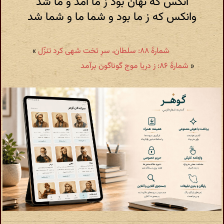
آنکس که نهان بود ز ما آمد و ما شد
وانکس که ز ما بود و شما ما و شما شد
شمارهٔ ۸۸: سلطان، سرِ تخت شهی کرد تنزّل
»
«
شمارهٔ ۸۶: ز دریا موج گوناگون برآمد