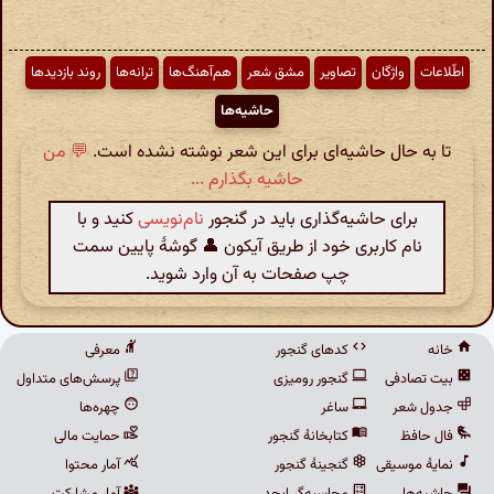
اطّلاعات
واژگان
تصاویر
مشق شعر
هم‌آهنگ‌ها
ترانه‌ها
روند بازدیدها
حاشیه‌ها
تا به حال حاشیه‌ای برای این شعر نوشته نشده است.
💬 من
حاشیه بگذارم ...
برای حاشیه‌گذاری باید در گنجور
نام‌نویسی
کنید و با
نام کاربری خود از طریق آیکون 👤 گوشهٔ پایین سمت
چپ صفحات به آن وارد شوید.
خانه
کدهای گنجور
معرفی
بیت تصادفی
گنجور رومیزی
پرسش‌های متداول
جدول شعر
ساغر
چهره‌ها
فال حافظ
کتابخانهٔ گنجور
حمایت مالی
نمایهٔ موسیقی
گنجینهٔ گنجور
آمار محتوا
حاشیه‌ها
محاسبه‌گر ابجد
آمار مشارکت