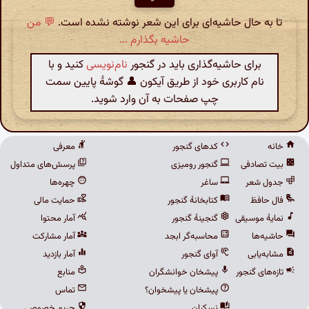
تا به حال حاشیه‌ای برای این شعر نوشته نشده است.
💬 من
حاشیه بگذارم ...
برای حاشیه‌گذاری باید در گنجور
نام‌نویسی
کنید و با
نام کاربری خود از طریق آیکون 👤 گوشهٔ پایین سمت
چپ صفحات به آن وارد شوید.
خانه
کدهای گنجور
معرفی
بیت تصادفی
گنجور رومیزی
پرسش‌های متداول
جدول شعر
ساغر
چهره‌ها
فال حافظ
کتابخانهٔ گنجور
حمایت مالی
نمایهٔ موسیقی
گنجینهٔ گنجور
آمار محتوا
حاشیه‌ها
محاسبه‌گر ابجد
آمار مشارکت
مشابه‌یابی
آوای گنجور
آمار بازدید
تازه‌های گنجور
پیشخان خوانشگران
منابع
پیشخان یا پیشخوان؟
تماس
نسکبان
حریم خصوصی