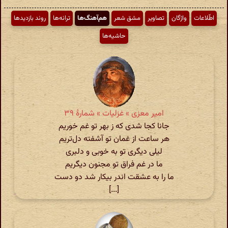
اطّلاعات
واژگان
تصاویر
مشق شعر
هم‌آهنگ‌ها
ترانه‌ها
روند بازدیدها
حاشیه‌ها
امیر معزی » غزلیات » شمارهٔ ۳۹
جانا کجا شدی‌ که ز بهر تو غم خوریم
هر ساعت از غمان تو آشفته دل‌تریم
لیلی دیگری تو به خوبی و دلبری
ما در غم فراق تو مجنون دیگریم
ما را به عشقت اندر بیکار شد دو دست
[...]