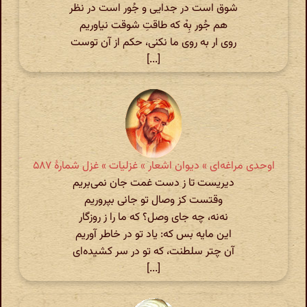
شوق است در جدایی و جُور است در نظر
هم جُور بِهْ که طاقتِ شوقت نیاوریم
روی ار به روی ما نکنی، حکم از آن توست
[...]
اوحدی مراغه‌ای » دیوان اشعار » غزلیات » غزل شمارهٔ ۵۸۷
دیریست تا ز دست غمت جان نمی‌بریم
وقتست کز وصال تو جانی بپروریم
نه‌نه، چه جای وصل؟ که ما را ز روزگار
این مایه بس که: یاد تو در خاطر آوریم
آن چتر سلطنت، که تو در سر کشیده‌ای
[...]