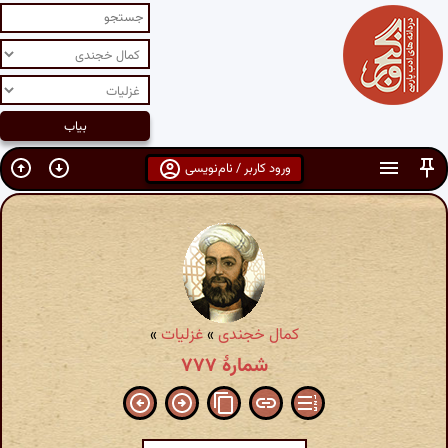
ورود کاربر / نام‌نویسی
کمال خجندی
»
غزلیات
»
شمارهٔ ۷۷۷